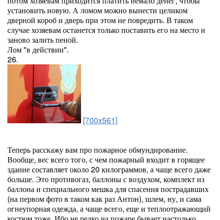
потом хозяевам приходится платить немало денег, чтобы
установить новую. А ломом можно вынести целиком
дверной короб и дверь при этом не повредить. В таком
случае хозяевам останется только поставить его на место и
заново залить пеной.
Лом "в действии".
26.
[700x561]
Теперь расскажу вам про пожарное обмундирование.
Вообще, вес всего того, с чем пожарный входит в горящее
здание составляет около 20 килограммов, а чаще всего даже
больше. Это противогаз, баллоны с воздухом, комплект из
баллона и специального мешка для спасения пострадавших
(на первом фото в таком как раз Антон), шлем, ну, и сама
огнеупорная одежда, а чаще всего, еще и теплоотражающий
костюм тоже. Ибо не редко на пожаре бывает настолько