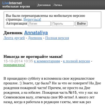
Live
Internet
Дневники
Личка
мобильная версия
Вы были перенаправлены на мобильную версию
страницы.
Вернуться!
Авторизация
Дневник
Annataliya
Лента друзей
-
Дневник
-
Полная версия
Никогда не протирайте маяки!
15-10-2014 10:35
к комментариям
-
к полной версии
-
понравилось!
В прошедшую субботу я вспомнила свое журналистское
прошлое. :) Знаете, где была? Ни за что не поверите! На Дне
рождения пожарной части! Причем, не просто на Дне
рождения, а на юбилее. Пожарная часть №15, что у нас на
Семеновском валу, отмечала свое 90-летие! А много лет
назад, когда я работала в редакции газеты, мне как раз