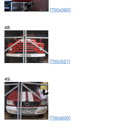
[700x560]
48.
[700x521]
49.
[700x600]