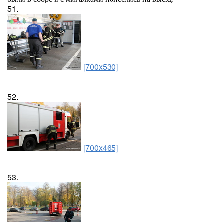
51.
[700x530]
52.
[700x465]
53.