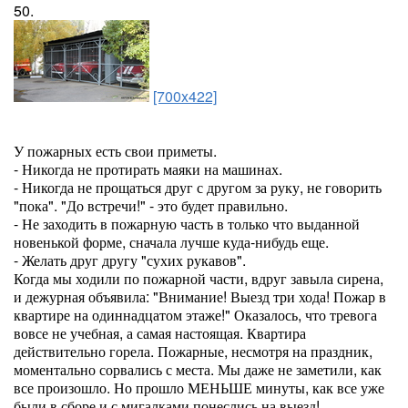
50.
[700x422]
У пожарных есть свои приметы.
- Никогда не протирать маяки на машинах.
- Никогда не прощаться друг с другом за руку, не говорить
"пока". "До встречи!" - это будет правильно.
- Не заходить в пожарную часть в только что выданной
новенькой форме, сначала лучше куда-нибудь еще.
- Желать друг другу "сухих рукавов".
Когда мы ходили по пожарной части, вдруг завыла сирена,
и дежурная объявила: "Внимание! Выезд три хода! Пожар в
квартире на одиннадцатом этаже!" Оказалось, что тревога
вовсе не учебная, а самая настоящая. Квартира
действительно горела. Пожарные, несмотря на праздник,
моментально сорвались с места. Мы даже не заметили, как
все произошло. Но прошло МЕНЬШЕ минуты, как все уже
были в сборе и с мигалками понеслись на выезд!