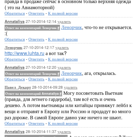
правда в продаже сейчас в основном только верхняя одежда
( это на Авиамоторной)
Обратиться
-
Ответить
-
К полной версии
27-10-2014-12:14
удалить
Annataliya
Ленорчик
, что-то не открывается.
Ответ на комментарий Ленорчик
#
:(
Обратиться
-
Ответить
-
К полной версии
27-10-2014-12:17
удалить
Ленорчик
http://www.luhta.ru
а вот так?
Обратиться
-
Ответить
-
К полной версии
27-10-2014-12:20
удалить
Annataliya
Ленорчик
, ага, открылась.
Ответ на комментарий Ленорчик
#
Обратиться
-
Ответить
-
К полной версии
28-10-2014-09:28
удалить
Павел_Декарт
Могу посоветовать Вьетнам
Ответ на комментарий Annataliya
#
(правда, для летнего гардероба), там всё есть и очень
дешево. А потом вьетнамцы или китайцы привяжут лейбл к
вещи и отправят в Европу или Россию и продадут во много
раз дороже. В самой Европе давно уже ничего не шьют.
Обратиться
-
Ответить
-
К полной версии
28-10-2014-11:37
удалить
Annataliya