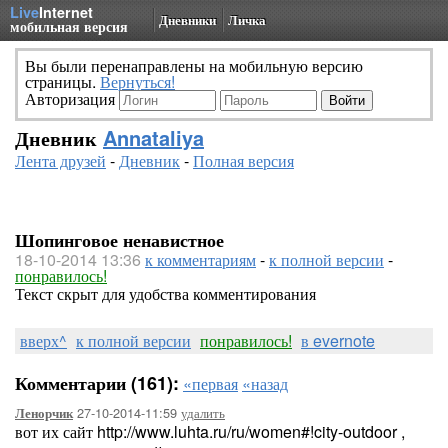
Live
Internet
Дневники
Личка
мобильная версия
Вы были перенаправлены на мобильную версию
страницы.
Вернуться!
Авторизация
Дневник
Annataliya
Лента друзей
-
Дневник
-
Полная версия
Шопинговое ненавистное
18-10-2014 13:36
к комментариям
-
к полной версии
-
понравилось!
Текст скрыт для удобства комментирования
вверх^
к полной версии
понравилось!
в evernote
Комментарии (161):
«первая
«назад
27-10-2014-11:59
удалить
Ленорчик
вот их сайт http://www.luhta.ru/ru/women#!city-outdoor ,