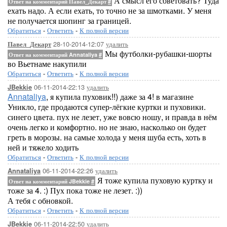
А смысл его советовать? Туда
Ответ на комментарий Павел_Декарт
#
ехать надо. А если ехать, то точно не за шмотками. У меня
не получается шопинг за границей.
Обратиться
-
Ответить
-
К полной версии
28-10-2014-12:07
удалить
Павел_Декарт
Мы футболки-рубашки-шорты
Ответ на комментарий Annataliya
#
во Вьетнаме накупили
Обратиться
-
Ответить
-
К полной версии
06-11-2014-22:13
удалить
JBekkie
Annataliya
, я купила пуховик!!) даже за 4! в магазине
Уникло, где продаются супер-лёгкие куртки и пуховики.
синего цвета. пух не лезет, уже вовсю ношу, и правда в нём
очень легко и комфортно. но не знаю, насколько он будет
греть в морозы. на самые холода у меня шуба есть, хоть в
ней и тяжело ходить
Обратиться
-
Ответить
-
К полной версии
06-11-2014-22:26
удалить
Annataliya
Я тоже купила пуховую куртку и
Ответ на комментарий JBekkie
#
тоже за 4. :) Пух пока тоже не лезет. :))
А тебя с обновкой.
Обратиться
-
Ответить
-
К полной версии
06-11-2014-22:50
удалить
JBekkie