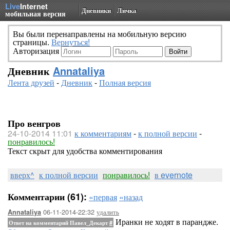
Live
Internet
Дневники
Личка
мобильная версия
Вы были перенаправлены на мобильную версию
страницы.
Вернуться!
Авторизация
Дневник
Annataliya
Лента друзей
-
Дневник
-
Полная версия
Про венгров
24-10-2014 11:01
к комментариям
-
к полной версии
-
понравилось!
Текст скрыт для удобства комментирования
вверх^
к полной версии
понравилось!
в evernote
Комментарии (61):
«первая
«назад
06-11-2014-22:32
удалить
Annataliya
Иранки не ходят в парандже.
Ответ на комментарий Павел_Декарт
#