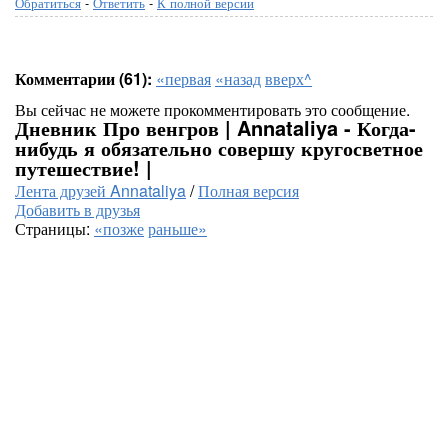
Обратиться
-
Ответить
-
К полной версии
Комментарии (61):
«первая
«назад
вверх^
Вы сейчас не можете прокомментировать это сообщение.
Дневник Про венгров | Annataliya - Когда-
нибудь я обязательно совершу кругосветное
путешествие! |
Лента друзей Annataliya
/
Полная версия
Добавить в друзья
Страницы:
«позже
раньше»