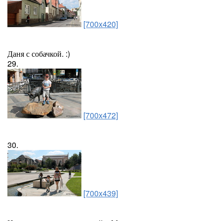
[700x420]
Даня с собачкой. :)
29.
[700x472]
30.
[700x439]