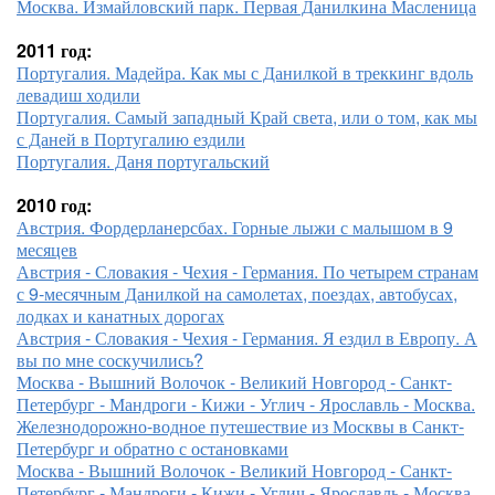
Москва. Измайловский парк. Первая Данилкина Масленица
2011 год:
Португалия. Мадейра. Как мы с Данилкой в треккинг вдоль
левадиш ходили
Португалия. Самый западный Край света, или о том, как мы
с Даней в Португалию ездили
Португалия. Даня португальский
2010 год:
Австрия. Фордерланерсбах. Горные лыжи с малышом в 9
месяцев
Австрия - Словакия - Чехия - Германия. По четырем странам
с 9-месячным Данилкой на самолетах, поездах, автобусах,
лодках и канатных дорогах
Австрия - Словакия - Чехия - Германия. Я ездил в Европу. А
вы по мне соскучились?
Москва - Вышний Волочок - Великий Новгород - Санкт-
Петербург - Мандроги - Кижи - Углич - Ярославль - Москва.
Железнодорожно-водное путешествие из Москвы в Санкт-
Петербург и обратно с остановками
Москва - Вышний Волочок - Великий Новгород - Санкт-
Петербург - Мандроги - Кижи - Углич - Ярославль - Москва.