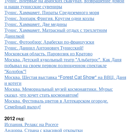
Тунис. Впервые на арабских скакунах, возвращение домой
и наши тунисские сувениры
Тунис. Хаммамет. Пираты Средиземного моря
Тунис. Зоопарк Фригия. Кругом одни козлы
Тунис. Хаммамет. Две медины
Тунис. Хаммамет. Матрасный отдых с трехлетним
Данилкой
Тунис. Фотообзор: Арабески по-французски
Тунис. Даниил Антонович Тунисский!
Московская область. Паровозик из Кратово
Москва. Детский кукольный театр "Альбатрос". Как Даня
побывал на своем первом полноценном спектакле
"Колобок"!
Москва. Шестая выставка "Forest Cat Show" на ВВЦ. Даня
и котеги
Москва. Мемориальный музей космонавтики. Мурыс
сказал, что хочет стать космонавтом!
Москва. Фестиваль цветов в Аптекарском огороде.
Семейный выход!
2012 год:
Испания. Релакс на Росесе
Андорра. Страна с красивой открытки