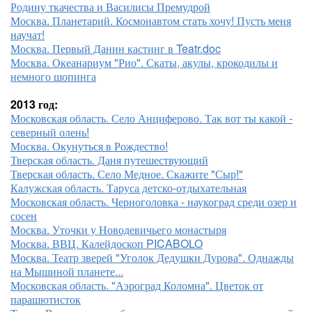
Родину ткачества и Василисы Премудрой
Москва. Планетарий. Космонавтом стать хочу! Пусть меня
научат!
Москва. Первый Данин кастинг в Teatr.doc
Москва. Океанариум "Рио". Скаты, акулы, крокодилы и
немного шопинга
2013 год:
Московская область. Село Анциферово. Так вот ты какой -
северный олень!
Москва. Окунуться в Рождество!
Тверская область. Даня путешествующий
Тверская область. Село Медное. Скажите "Сыр!"
Калужская область. Таруса детско-отдыхательная
Московская область. Черноголовка - наукоград среди озер и
сосен
Москва. Уточки у Новодевичьего монастыря
Москва. ВВЦ. Калейдоскоп PICABOLO
Москва. Театр зверей "Уголок Дедушки Дурова". Однажды
на Мышиной планете...
Московская область. "Аэроград Коломна". Цветок от
парашютисток