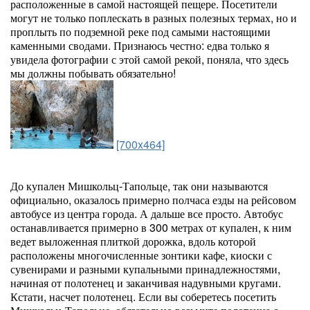
расположенные в самой настоящей пещере. Посетители
могут не только поплескать в разных полезных термах, но и
проплыть по подземной реке под самыми настоящими
каменными сводами. Признаюсь честно: едва только я
увидела фотографии с этой самой рекой, поняла, что здесь
мы должны побывать обязательно!
[700x464]
До купален Мишкольц-Тапольце, так они называются
официально, оказалось примерно полчаса езды на рейсовом
автобусе из центра города. А дальше все просто. Автобус
останавливается примерно в 300 метрах от купален, к ним
ведет выложенная плиткой дорожка, вдоль которой
расположены многочисленные зонтики кафе, киоски с
сувенирами и разными купальными принадлежностями,
начиная от полотенец и заканчивая надувными кругами.
Кстати, насчет полотенец. Если вы соберетесь посетить