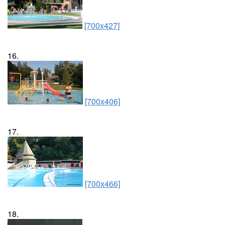
[700x427]
16.
[700x406]
17.
[700x466]
18.