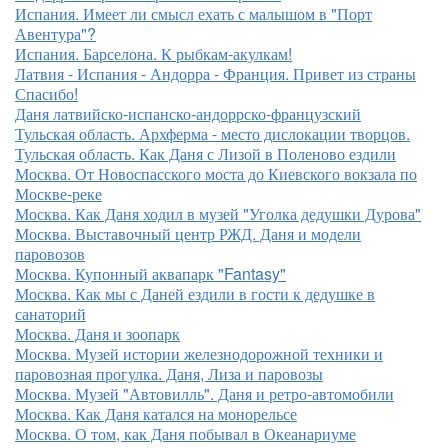
Испания. Имеет ли смысл ехать с малышом в "Порт
Авентура"?
Испания. Барселона. К рыбкам-акулкам!
Латвия - Испания - Андорра - Франция. Привет из страны
Спасибо!
Даня латвийско-испанско-андоррско-французский
Тульская область. Архферма - место дислокации творцов.
Тульская область. Как Даня с Лизой в Поленово ездили
Москва. От Новоспасского моста до Киевского вокзала по
Москве-реке
Москва. Как Даня ходил в музей "Уголка дедушки Дурова"
Москва. Выставочный центр РЖД. Даня и модели
паровозов
Москва. Купонный аквапарк "Fantasy"
Москва. Как мы с Даней ездили в гости к дедушке в
санаторий
Москва. Даня и зоопарк
Москва. Музей истории железнодорожной техники и
паровозная прогулка. Даня, Лиза и паровозы
Москва. Музей "Автовилль". Даня и ретро-автомобили
Москва. Как Даня катался на монорельсе
Москва. О том, как Даня побывал в Океанариуме