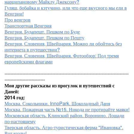
марципановому Майклу Джексону?
Гуляш, бобайка и кэтучино, или что еще вкусного мы ели в
Венгрии!
Про венгров
Транспортная Венгрия
Венгрия. Будапешт. Пешком по Буде
Венгрия. Будапешт. Пешком по Пешту
Венгрия, Словения, Швейцария. Можно ли обойтись без
интернета в путешествии?
Венгрия, Словения, Швейцария. Фотообзор: Под тремя
европейскими флагами
-----------------------------------------------------------------------------------
---------------------------
Мои другие рассказы из прогулок и путешествий с
Даней:
2014 год:
Москва. Сокольники. InnoPark. Шоколадный Даня
Москва. Пожарная часть №15. Никода не протирайте маяки!
Московская область. Клинский район. Воронино. Лошади
по-настоящему
Тверская область. Агро-туристическая ферма "Ивановка".
Вот козлы!