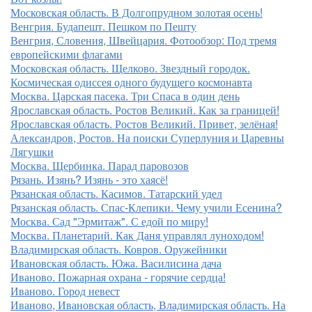
Московская область. В Долгопрудном золотая осень!
Венгрия. Будапешт. Пешком по Пешту
Венгрия, Словения, Швейцария. Фотообзор: Под тремя
европейскими флагами
Московская область. Щелково. Звездный городок.
Космическая одиссея одного будущего космонавта
Москва. Царская пасека. Три Спаса в один день
Ярославская область. Ростов Великий. Как за границей!
Ярославская область. Ростов Великий. Привет, зелёная!
Александров, Ростов. На поиски Суперлуния и Царевны
Лягушки
Москва. Щербинка. Парад паровозов
Рязань. Изянь? Изянь - это хаясё!
Рязанская область. Касимов. Татарский удел
Рязанская область. Спас-Клепики. Чему учили Есенина?
Москва. Сад "Эрмитаж". С едой по миру!
Москва. Планетарий. Как Даня управлял луноходом!
Владимирская область. Ковров. Оружейники
Ивановская область. Южа. Василисина дача
Иваново. Пожарная охрана - горячие сердца!
Иваново. Город невест
Иваново, Ивановская область, Владимирская область. На