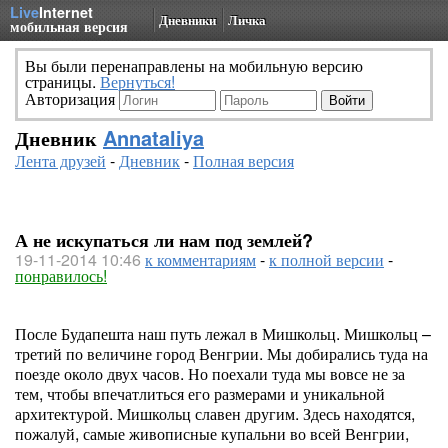
Live
Internet
Дневники
Личка
мобильная версия
Вы были перенаправлены на мобильную версию
страницы.
Вернуться!
Авторизация
Дневник
Annataliya
Лента друзей
-
Дневник
-
Полная версия
А не искупаться ли нам под землей?
19-11-2014 10:46
к комментариям
-
к полной версии
-
понравилось!
После Будапешта наш путь лежал в Мишкольц. Мишкольц –
третий по величине город Венгрии. Мы добирались туда на
поезде около двух часов. Но поехали туда мы вовсе не за
тем, чтобы впечатлиться его размерами и уникальной
архитектурой. Мишкольц славен другим. Здесь находятся,
пожалуй, самые живописные купальни во всей Венгрии,