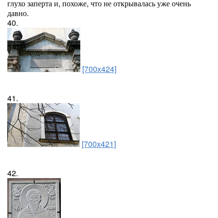
глухо заперта и, похоже, что не открывалась уже очень
давно.
40.
[700x424]
41.
[700x421]
42.