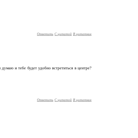
Ответить
С цитатой
В цитатник
, я думаю и тебе будет удобно встретиться в центре?
Ответить
С цитатой
В цитатник