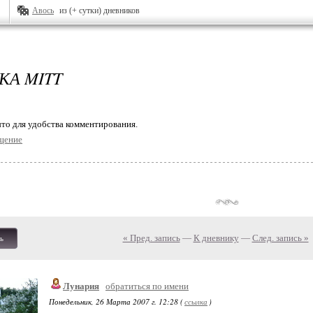
Авось
из (+ сутки) дневников
КА MITT
то для удобства комментирования.
щение
« Пред. запись
—
К дневнику
—
След. запись »
ь
Лунария
обратиться по имени
Понедельник, 26 Марта 2007 г. 12:28 (
ссылка
)