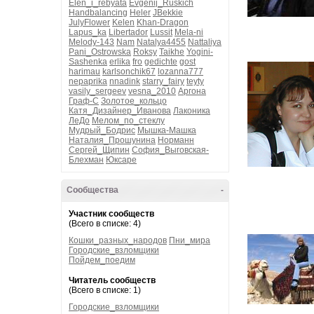
Elen_i_rebyata
Evgenij_Ruskich
Handbalancing
Heler
JBekkie
JulyFlower
Kelen
Khan-Dragon
Lapus_ka
Libertador
Lussit
Mela-ni
Melody-143
Nam
Natalya4455
Nattaliya
Pani_Ostrowska
Roksy
Taikhe
Yogini-
Sashenka
erlika
fro
gedichte
gost
harimau
karlsonchik67
lozanna777
nepaprika
nnadink
starry_fairy
teyty
vasily_sergeev
vesna_2010
Аргона
Граф-С
Золотое_кольцо
Катя_Дизайнер_Иванова
Лаконика
ЛеДо
Мелом_по_стеклу
Мудрый_Бодрис
Мышка-Машка
Наталия_Прошунина
Норманн
Сергей_Щипин
София_Выговская-
Блехман
Юксаре
Сообщества
-
Участник сообществ
(Всего в списке: 4)
Кошки_разных_народов
Пни_мира
Городские_взломщики
Пойдем_поедим
Читатель сообществ
(Всего в списке: 1)
Городские_взломщики