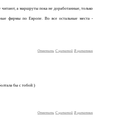
е читают, а маршруты пока не доработанные, только
сные фирмы по Европе. Во все остальные места -
Ответить
С цитатой
В цитатник
олтала бы с тобой:)
Ответить
С цитатой
В цитатник