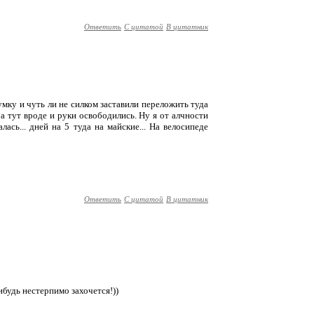
Ответить
С цитатой
В цитатник
мку и чуть ли не силком заставили переложить туда
 а тут вроде и руки освободились. Ну я от алчности
ась... дней на 5 туда на майские... На велосипеде
Ответить
С цитатой
В цитатник
нибудь нестерпимо захочется!))