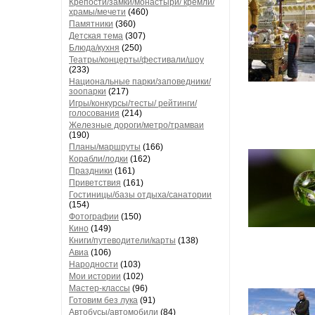
Крепости/замки/монастыри/ кремли/
храмы/мечети
(460)
Памятники
(360)
Детская тема
(307)
Блюда/кухня
(250)
Театры/концерты/фестивали/шоу
(233)
Национальные парки/заповедники/
зоопарки
(217)
Игры/конкурсы/тесты/ рейтинги/
голосования
(214)
Железные дороги/метро/трамваи
(190)
Планы/маршруты
(166)
Корабли/лодки
(162)
Праздники
(161)
Приветствия
(161)
Гостиницы/базы отдыха/санатории
(154)
Фотографии
(150)
Кино
(149)
Книги/путеводители/карты
(138)
Авиа
(106)
Народности
(103)
Мои истории
(102)
Мастер-классы
(96)
Готовим без лука
(91)
Автобусы/автомобили
(84)