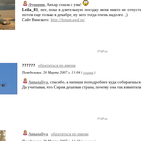
Лунария
, Анхар сошла с ума!
Leila_81
, нее, пока в длительную поездку меня никто не отпуст
потом еще только в декабре, ну зато тогда очень надолго. ;)
Сайт Винского:
http://forum.awd.ru/
??????
обратиться по имени
Понедельник, 26 Марта 2007 г. 13:04 (
ссылка
)
Annataliya
, спасибо, а напиши поподробнее куда собираешься 
Да учитывая, что Сирия дешевая страна, почему она так взвинтил
Annataliya
обратиться по имени
Понедельник, 26 Марта 2007 г. 13:10 (
ссылка
)