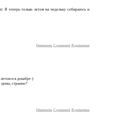
ит. Я теперь только летом на недельку собираюсь и
Ответить
С цитатой
В цитатник
летом и в декабре:)
а цены, странно?
Ответить
С цитатой
В цитатник