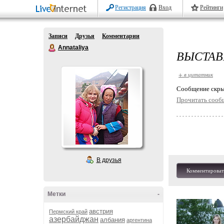
Регистрация
Вход
Рейтинги
Записи
Друзья
Комментарии
Annataliya
ВЫСТАВ
+ в цитатник
Cообщение скры
Прочитать сооб
В друзья
Комментироват
Метки
-
австрия
Пермский край
азербайджан
албания
аргентина