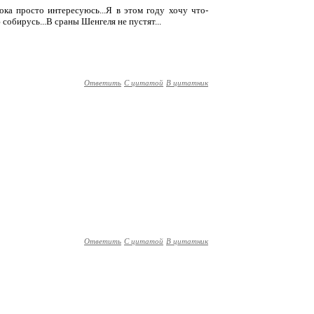
пока просто интересуюсь...Я в этом году хочу что-
 собирусь...В сраны Шенгеля не пустят...
Ответить
С цитатой
В цитатник
Ответить
С цитатой
В цитатник