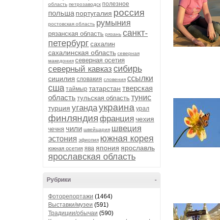
полезное
область
петрозаводск
россия
польша
португалия
румыния
ростовская область
санкт-
рязанская область
рязань
петербург
сахалин
сахалинская область
северная
северная осетия
македония
сибирь
северный кавказ
ссылки
сицилия
словакия
словения
сша
тверская
татарстан
таймыр
область
тунис
тульская область
украина
уганда
турция
урал
финляндия
франция
чехия
швеция
чили
чечня
швейцария
южная корея
эстония
эфиопия
япония
ярославль
ява
южная осетия
ярославская область
Рубрики
-
Фоторепортажи
(1464)
Выставки/музеи
(591)
Традиции/обычаи
(590)