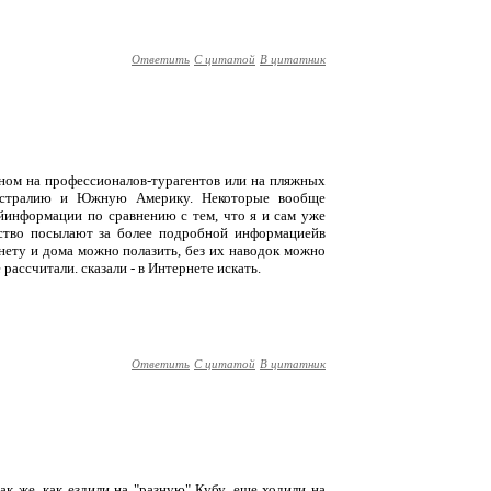
Ответить
С цитатой
В цитатник
вном на профессионалов-турагентов или на пляжных
Австралию и Южную Америку. Некоторые вообще
ойинформации по сравнению с тем, что я и сам уже
нство посылают за более подробной информациейв
рнету и дома можно полазить, без их наводок можно
рассчитали. сказали - в Интернете искать.
Ответить
С цитатой
В цитатник
ак же, как ездили на "разную" Кубу, еще ходили на