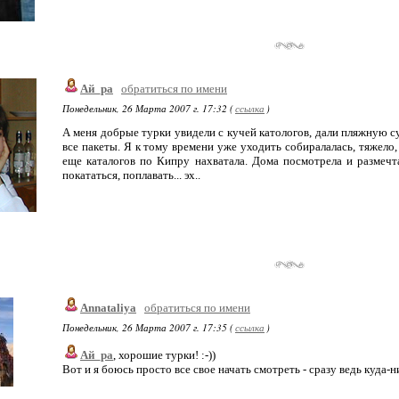
Ай_ра
обратиться по имени
Понедельник, 26 Марта 2007 г. 17:32 (
ссылка
)
А меня добрые турки увидели с кучей катологов, дали пляжную су
все пакеты. Я к тому времени уже уходить собиралалась, тяжело,
еще каталогов по Кипру нахватала. Дома посмотрела и размечтал
покататься, поплавать... эх..
Annataliya
обратиться по имени
Понедельник, 26 Марта 2007 г. 17:35 (
ссылка
)
Ай_ра
, хорошие турки! :-))
Вот и я боюсь просто все свое начать смотреть - сразу ведь куда-