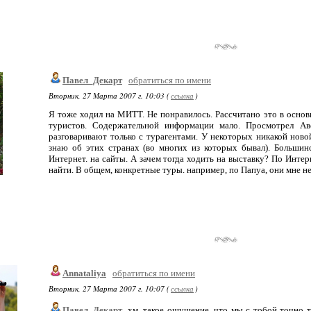
Павел_Декарт
обратиться по имени
Вторник, 27 Марта 2007 г. 10:03 (
ссылка
)
Я тоже ходил на МИТТ. Не понравилось. Рассчитано это в осно
туристов. Содержательной информации мало. Просмотрел 
разговаривают только с турагентами. У некоторых никакой нов
знаю об этих странах (во многих из которых бывал). Больши
Интернет. на сайты. А зачем тогда ходить на выставку? По Инте
найти. В общем, конкретные туры. например, по Папуа, они мне не 
Annataliya
обратиться по имени
Вторник, 27 Марта 2007 г. 10:07 (
ссылка
)
Павел_Декарт
, хм, такое ощущение, что мы с тобой точно т