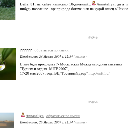
Leila_81
, на сайте написано 10-дневный...
Annataliya
, да я 
нибудь позеленее - где природа богаче, или на худой конец в Чехию
??????
обратиться по имени
Понедельник, 26 Марта 2007 г. 12:34 (
ссылка
)
В мае буде проходить 7- Московская Международная выставка
"Туризм и отдых- MITF 2007",
17-20 мая 2007 года, ВЦ "Гостиный двор"
http://mitf.ru/
Annataliya
обратиться по имени
Понедельник, 26 Марта 2007 г. 12:54 (
ссылка
)