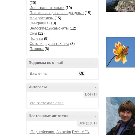
(20)
Иностранные языки
(19)
Плавания водные и подводные
(15)
Мои рассказы
(15)
Эмиграция
(13)
Велосипеды/самокаты
(12)
Сны
(12)
Полеты
(9)
Фото- и другая техника
(8)
Плюшки
(6)
Подписка по e-mail
-
Интересы
-
Все (1)
юго-восточная азия
Постоянные читатели
-
Все (2101)
-Поднебесная-
Assketka
DAY_MEN