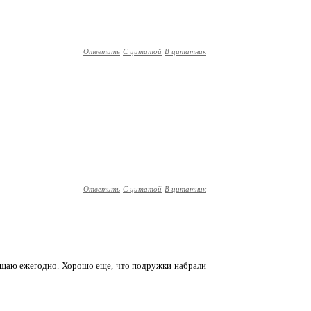
Ответить
С цитатой
В цитатник
Ответить
С цитатой
В цитатник
сещаю ежегодно. Хорошо еще, что подружки набрали