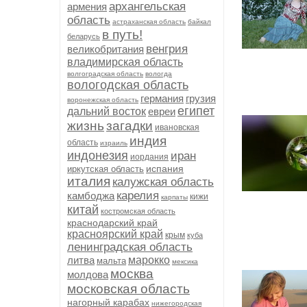
архангельская
армения
область
астраханская область
байкал
в путь!
беларусь
венгрия
великобритания
владимирская область
волгоградская область
вологда
вологодская область
германия
грузия
воронежская область
египет
дальний восток
евреи
жизнь
загадки
ивановская
индия
область
израиль
индонезия
иран
иордания
испания
иркутская область
италия
калужская область
карелия
камбоджа
кижи
карпаты
китай
костромская область
краснодарский край
красноярский край
крым
куба
ленинградская область
литва
марокко
мальта
мексика
москва
молдова
московская область
нагорный карабах
нижегородская