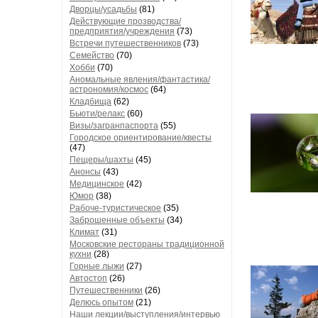
Дворцы/усадьбы
(81)
Действующие прозводства/
предприятия/учреждения
(73)
Встречи путешественников
(73)
Семейство
(70)
Хобби
(70)
Аномальные явления/фантастика/
астрономия/космос
(64)
Кладбища
(62)
Бьюти/релакс
(60)
Визы/загранпаспорта
(55)
Городское ориентирование/квесты
(47)
Пещеры/шахты
(45)
Анонсы
(43)
Медицинское
(42)
Юмор
(38)
Рабоче-туристическое
(35)
Заброшенные объекты
(34)
Климат
(31)
Московские рестораны традиционной
кухни
(28)
Горные лыжи
(27)
Автостоп
(26)
Путешественники
(26)
Делюсь опытом
(21)
Наши лекции/выступления/интервью