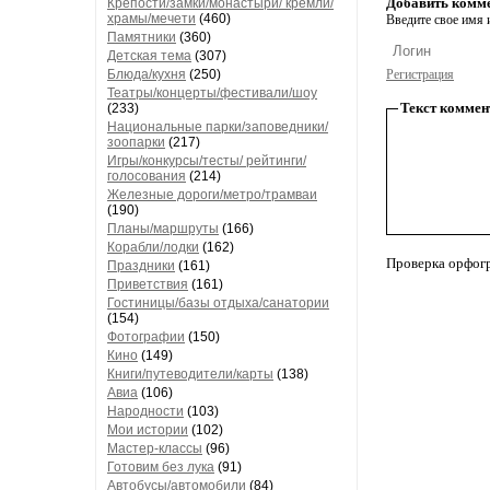
Добавить комм
Крепости/замки/монастыри/ кремли/
храмы/мечети
(460)
Введите свое имя и
Памятники
(360)
Детская тема
(307)
Блюда/кухня
(250)
Регистрация
Театры/концерты/фестивали/шоу
Текст коммен
(233)
Национальные парки/заповедники/
зоопарки
(217)
Игры/конкурсы/тесты/ рейтинги/
голосования
(214)
Железные дороги/метро/трамваи
(190)
Планы/маршруты
(166)
Корабли/лодки
(162)
Проверка орфог
Праздники
(161)
Приветствия
(161)
Гостиницы/базы отдыха/санатории
(154)
Фотографии
(150)
Кино
(149)
Книги/путеводители/карты
(138)
Авиа
(106)
Народности
(103)
Мои истории
(102)
Мастер-классы
(96)
Готовим без лука
(91)
Автобусы/автомобили
(84)