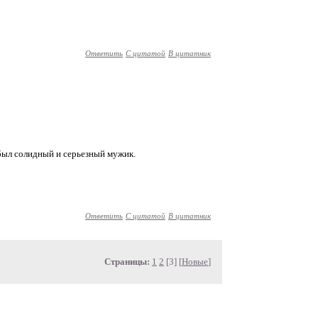
Ответить
С цитатой
В цитатник
 был солидный и серьезный мужик.
Ответить
С цитатой
В цитатник
Страницы:
1
2
[3] [
Новые
]