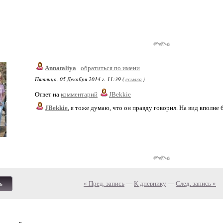
Annataliya
обратиться по имени
Пятница, 05 Декабря 2014 г. 11:39 (
ссылка
)
Ответ на
комментарий
JBekkie
JBekkie
, я тоже думаю, что он правду говорил. На вид вполне
« Пред. запись
—
К дневнику
—
След. запись »
ь