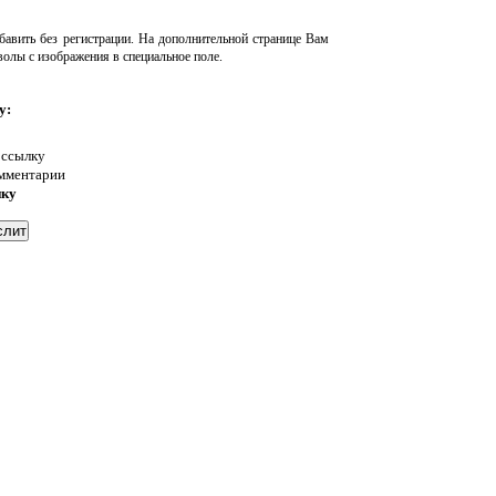
авить без регистрации. На дополнительной странице Вам
волы с изображения в специальное поле.
у:
 ссылку
омментарии
нку