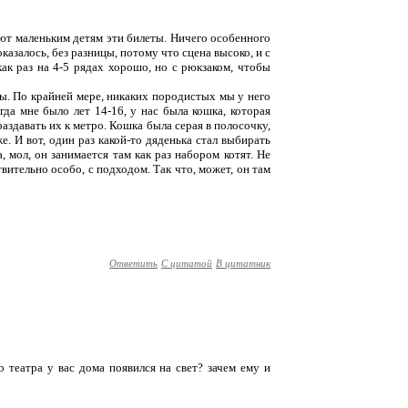
ают маленьким детям эти билеты. Ничего особенного
оказалось, без разницы, потому что сцена высоко, и с
ак раз на 4-5 рядах хорошо, но с рюкзаком, чтобы
цы. По крайней мере, никаких породистых мы у него
гда мне было лет 14-16, у нас была кошка, которая
раздавать их к метро. Кошка была серая в полосочку,
е. И вот, один раз какой-то дяденька стал выбирать
а, мол, он занимается там как раз набором котят. Не
твительно особо, с подходом. Так что, может, он там
Ответить
С цитатой
В цитатник
го театра у вас дома появился на свет? зачем ему и