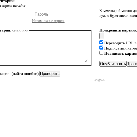
ентарий:
 пароль на сайте:
Комментарий можно доб
нужно будет ввести сим
Напоминание пароля
тария:
смайлики
Прикрепить картинк
Переводить URL в
Подписаться на к
Подписать карти
рафии: (найти ошибки)