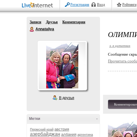
Регистрация
Вход
Рейтинги
Записи
Друзья
Комментарии
Annataliya
ОЛИМПИ
+ в цитатник
Cообщение скры
Прочитать сооб
В друзья
Комментироват
Метки
-
австрия
Пермский край
азербайджан
албания
аргентина