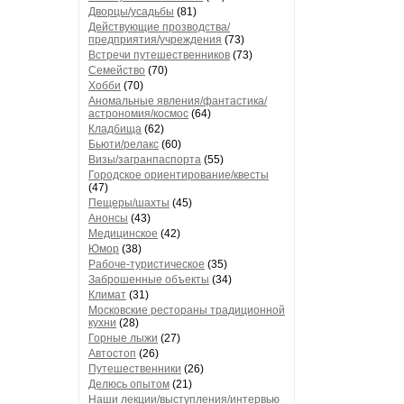
Дворцы/усадьбы
(81)
Действующие прозводства/
предприятия/учреждения
(73)
Встречи путешественников
(73)
Семейство
(70)
Хобби
(70)
Аномальные явления/фантастика/
астрономия/космос
(64)
Кладбища
(62)
Бьюти/релакс
(60)
Визы/загранпаспорта
(55)
Городское ориентирование/квесты
(47)
Пещеры/шахты
(45)
Анонсы
(43)
Медицинское
(42)
Юмор
(38)
Рабоче-туристическое
(35)
Заброшенные объекты
(34)
Климат
(31)
Московские рестораны традиционной
кухни
(28)
Горные лыжи
(27)
Автостоп
(26)
Путешественники
(26)
Делюсь опытом
(21)
Наши лекции/выступления/интервью