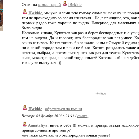
Ответ на
комментарий
JBekkie
JBekkie
, мы уже и сами всю голову сломали, почему не прод
там не происходило во время спектакля... Но, в принципе, это, как 
первых рядов тоже хорошо не видно. Наверное, для маленьких к
было видно.
Насколько я знаю, Куклачев как раз и берет беспородных и с ули
там не видели. Да и говорят, что беспородные как раз умнее. Ко
вечно котилась. Котят топить было жалко, и мы с Сямукой ездили 
ни о какой породе там и речи не было. Котята рождались такие ж
котенка, выбрал, а потом сказал, что как раз для театра Куклачев
знаю, может, и врал, но какой тогда смысл? Котенка выбирал дейс
тоже уже выступал. :))
JBekkie
обратиться по имени
Четверг, 04 Декабря 2014 г. 21:13 (
ссылка
)
Annataliya
, ничего себе!!!! может, и правда, звезда кошкино
правда сочинять про театр?
мне тоже кажется, что беспородные кошки умнее!