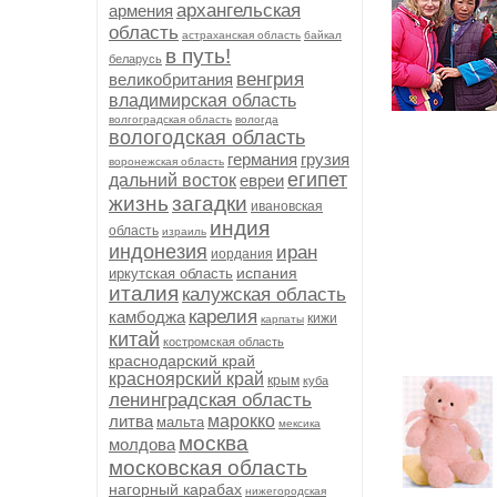
архангельская
армения
область
астраханская область
байкал
в путь!
беларусь
венгрия
великобритания
владимирская область
волгоградская область
вологда
вологодская область
германия
грузия
воронежская область
египет
дальний восток
евреи
жизнь
загадки
ивановская
индия
область
израиль
индонезия
иран
иордания
испания
иркутская область
италия
калужская область
карелия
камбоджа
кижи
карпаты
китай
костромская область
краснодарский край
красноярский край
крым
куба
ленинградская область
литва
марокко
мальта
мексика
москва
молдова
московская область
нагорный карабах
нижегородская