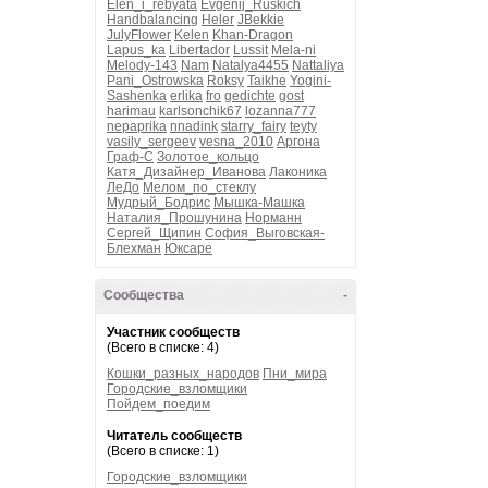
Elen_i_rebyata
Evgenij_Ruskich
Handbalancing
Heler
JBekkie
JulyFlower
Kelen
Khan-Dragon
Lapus_ka
Libertador
Lussit
Mela-ni
Melody-143
Nam
Natalya4455
Nattaliya
Pani_Ostrowska
Roksy
Taikhe
Yogini-
Sashenka
erlika
fro
gedichte
gost
harimau
karlsonchik67
lozanna777
nepaprika
nnadink
starry_fairy
teyty
vasily_sergeev
vesna_2010
Аргона
Граф-С
Золотое_кольцо
Катя_Дизайнер_Иванова
Лаконика
ЛеДо
Мелом_по_стеклу
Мудрый_Бодрис
Мышка-Машка
Наталия_Прошунина
Норманн
Сергей_Щипин
София_Выговская-
Блехман
Юксаре
Сообщества
-
Участник сообществ
(Всего в списке: 4)
Кошки_разных_народов
Пни_мира
Городские_взломщики
Пойдем_поедим
Читатель сообществ
(Всего в списке: 1)
Городские_взломщики