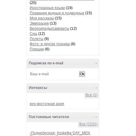
(20)
Иностранные языки
(19)
Плавания водные и подводные
(15)
Мои рассказы
(15)
Эмиграция
(13)
Велосипеды/самокаты
(12)
Сны
(12)
Полеты
(9)
Фото- и другая техника
(8)
Плюшки
(6)
Подписка по e-mail
-
Интересы
-
Все (1)
юго-восточная азия
Постоянные читатели
-
Все (2101)
-Поднебесная-
Assketka
DAY_MEN