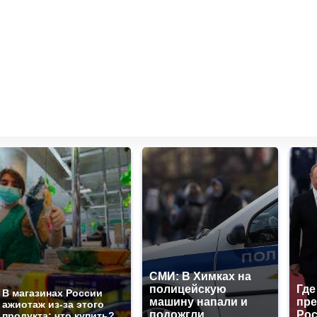
СМИ: В Химках на
полицейскую
Где
В магазинах России
машину напали и
пре
ажиотаж из-за этого
подожгли.
Рос
продукта: что купить?