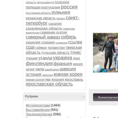
полезное
область
петрозаводск
россия
польша
португалия
румыния
ростовская область
санкт-
рязанская область
рязань
петербург
сахалин
сахалинская область
северная
северная осетия
македония
сибирь
северный кавказ
ссылки
сицилия
словакия
словения
сша
тверская
татарстан
таймыр
область
тунис
тульская область
украина
уганда
турция
урал
финляндия
франция
чехия
швеция
чили
чечня
швейцария
южная корея
эстония
эфиопия
япония
ярославль
ява
южная осетия
ярославская область
Рубрики
-
Комментироват
Фоторепортажи
(1464)
Выставки/музеи
(591)
Традиции/обычаи
(590)