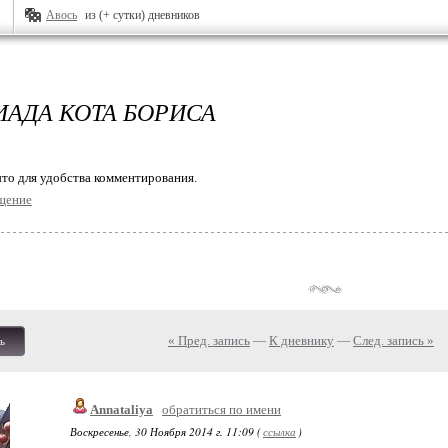
Авось
из (+ сутки) дневников
АДА КОТА БОРИСА
то для удобства комментирования.
щение
« Пред. запись
—
К дневнику
—
След. запись »
ь
Annataliya
обратиться по имени
Воскресенье, 30 Ноября 2014 г. 11:09 (
ссылка
)