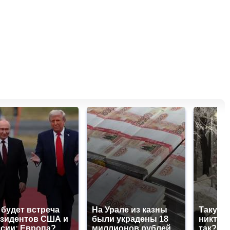
 будет встреча
На Урале из казны
Такую 
зидентов США и
были украдены 18
никто н
сии: Европа?
миллионов рублей
так?!