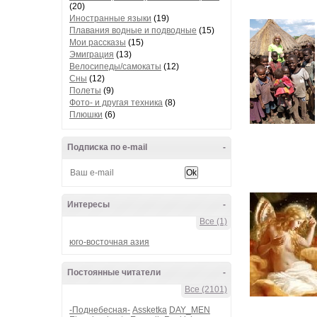
(20)
Иностранные языки
(19)
Плавания водные и подводные
(15)
Мои рассказы
(15)
Эмиграция
(13)
Велосипеды/самокаты
(12)
Сны
(12)
Полеты
(9)
Фото- и другая техника
(8)
Плюшки
(6)
Подписка по e-mail
-
Интересы
-
Все (1)
юго-восточная азия
Постоянные читатели
-
Все (2101)
-Поднебесная-
Assketka
DAY_MEN