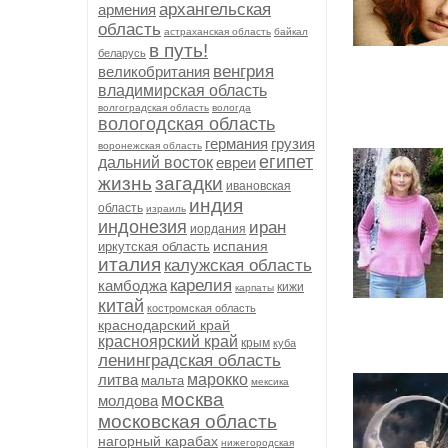
архангельская
армения
область
астраханская область
байкал
в путь!
беларусь
венгрия
великобритания
владимирская область
волгоградская область
вологда
вологодская область
германия
грузия
воронежская область
египет
дальний восток
евреи
жизнь
загадки
ивановская
индия
область
израиль
индонезия
иран
иордания
испания
иркутская область
италия
калужская область
карелия
камбоджа
кижи
карпаты
китай
костромская область
краснодарский край
красноярский край
крым
куба
ленинградская область
литва
марокко
мальта
мексика
москва
молдова
московская область
нагорный карабах
нижегородская