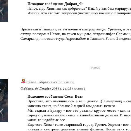
Исходное сообщение Добрая_Ф
ilance, а до Хивы вы как добрались? Какой у вас был маршрут
Извини, что столько вопросов (потихоньку начинаю планиров
Прилетали в Ташкент, затем ночным плацкартом до Ургенча, а отт
оттуда поездом в Навои, на такси в ущелье петрошлифов Сармыш, 
Самарканд и потом оттуда Афросиабом в Ташкент. Ровно 2 недели н
ilance
обратиться по имени
Суббота, 06 Декабря 2014 г. 14:08 (
ссылка
)
Исходное сообщение Coca_Bear
Простите, что вмешиваюсь в ваш диалог :) Самарканд - са
конечно стоит, но больше 2-х дней там делать нечего.
Мы ездили в Бухару - вот это реально крутое место - как и
город с узенькими улочками и глинобитными домами. И наро
какие-то недобрые все.
Еще есть Хива - тоже старинный город, Ургенч, Хорезм - вот 
читали и смотрели документальные фильмы. После этих го