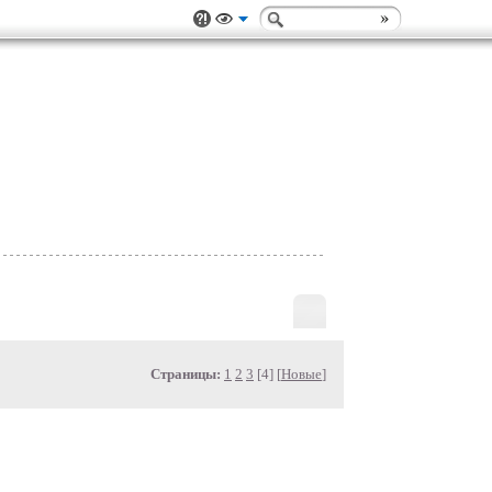
Страницы:
1
2
3
[4] [
Новые
]