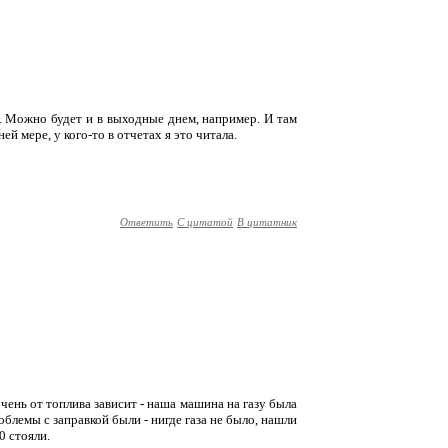
о. Можно будет и в выходные днем, например. И там
й мере, у кого-то в отчетах я это читала.
Ответить
С цитатой
В цитатник
чень от топлива зависит - наша машина на газу была
облемы с заправкой были - нигде газа не было, нашли
0 стояли.