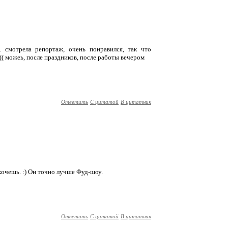
. смотрела репортаж, очень понравился, так что
( можеь, после праздников, после работы вечером
Ответить
С цитатой
В цитатник
хочешь. :) Он точно лучше Фуд-шоу.
Ответить
С цитатой
В цитатник