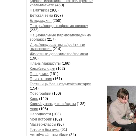
Крепости/замки/монастыри/ кремли/
храмы/мечети
(460)
Памятники
(360)
Детская тема
(307)
Блюда/кухня
(250)
Театры/концерты/фестивали/шоу
(233)
Национальные парки/заповедники/
зоопарки
(217)
Игры/конкурсы/тесты/ рейтинги/
голосования
(214)
Железные дороги/метро/трамваи
(190)
Планы/маршруты
(166)
Корабли/лодки
(162)
Праздники
(161)
Приветствия
(161)
Гостиницы/базы отдыха/санатории
(154)
Фотографии
(150)
Кино
(149)
Книги/путеводители/карты
(138)
Авиа
(106)
Народности
(103)
Мои истории
(102)
Мастер-классы
(96)
Готовим без лука
(91)
Автобусы/автомобили
(84)