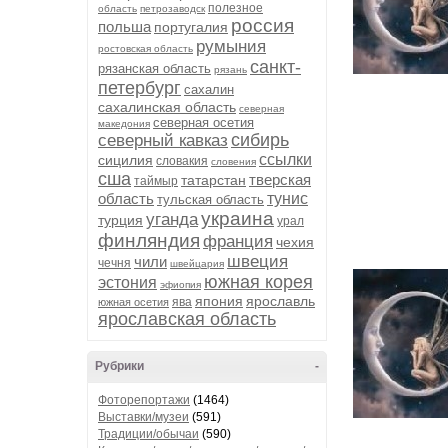
полезное
область
петрозаводск
россия
польша
португалия
румыния
ростовская область
санкт-
рязанская область
рязань
петербург
сахалин
сахалинская область
северная
северная осетия
македония
сибирь
северный кавказ
ссылки
сицилия
словакия
словения
сша
тверская
татарстан
таймыр
область
тунис
тульская область
украина
уганда
турция
урал
финляндия
франция
чехия
швеция
чили
чечня
швейцария
южная корея
эстония
эфиопия
япония
ярославль
ява
южная осетия
ярославская область
Рубрики
-
Фоторепортажи
(1464)
Выставки/музеи
(591)
Традиции/обычаи
(590)