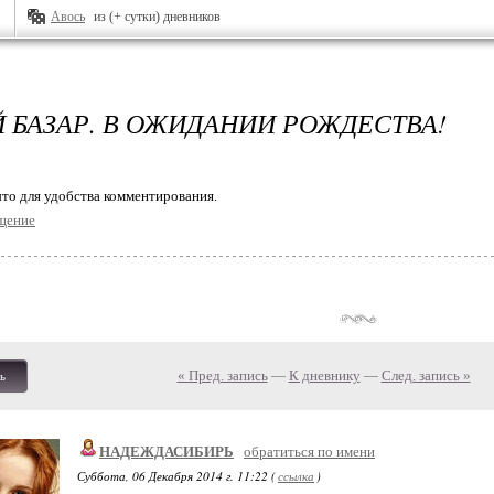
Авось
из (+ сутки) дневников
 БАЗАР. В ОЖИДАНИИ РОЖДЕСТВА!
то для удобства комментирования.
щение
« Пред. запись
—
К дневнику
—
След. запись »
ь
НАДЕЖДАСИБИРЬ
обратиться по имени
Суббота, 06 Декабря 2014 г. 11:22 (
ссылка
)