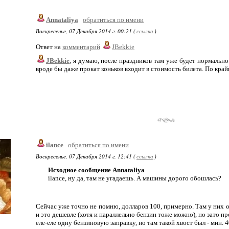
Annataliya
обратиться по имени
Воскресенье, 07 Декабря 2014 г. 00:21 (
ссылка
)
Ответ на
комментарий
JBekkie
JBekkie
, я думаю, после праздников там уже будет нормальн
вроде бы даже прокат коньков входит в стоимость билета. По крайне
ilance
обратиться по имени
Воскресенье, 07 Декабря 2014 г. 12:41 (
ссылка
)
Исходное сообщение Annataliya
ilance, ну да, там не угадаешь. А машины дорого обошлась?
Сейчас уже точно не помню, долларов 100, примерно. Там у них о
и это дешевле (хотя и параллельно бензин тоже можно), но зато пр
еле-еле одну бензиновую заправку, но там такой хвост был - мин. 4