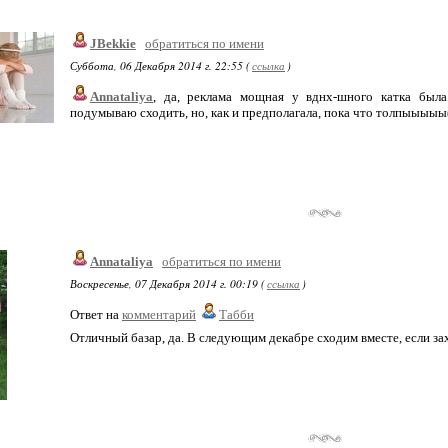
JBekkie
обратиться по имени
Суббота, 06 Декабря 2014 г. 22:55 (
ссылка
)
Annataliya
, да, реклама мощная у вднх-шного катка была
подумываю сходить, но, как и предполагала, пока что толпыыыыы(
Annataliya
обратиться по имени
Воскресенье, 07 Декабря 2014 г. 00:19 (
ссылка
)
Ответ на
комментарий
Табби
Отличный базар, да. В следующим декабре сходим вместе, если за