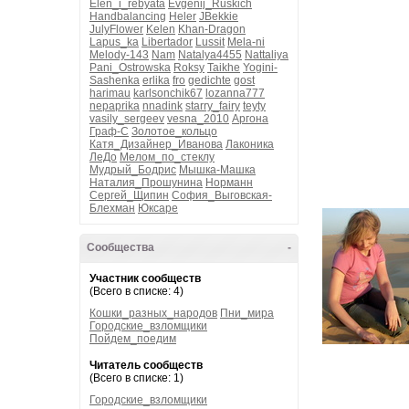
Elen_i_rebyata
Evgenij_Ruskich
Handbalancing
Heler
JBekkie
JulyFlower
Kelen
Khan-Dragon
Lapus_ka
Libertador
Lussit
Mela-ni
Melody-143
Nam
Natalya4455
Nattaliya
Pani_Ostrowska
Roksy
Taikhe
Yogini-
Sashenka
erlika
fro
gedichte
gost
harimau
karlsonchik67
lozanna777
nepaprika
nnadink
starry_fairy
teyty
vasily_sergeev
vesna_2010
Аргона
Граф-С
Золотое_кольцо
Катя_Дизайнер_Иванова
Лаконика
ЛеДо
Мелом_по_стеклу
Мудрый_Бодрис
Мышка-Машка
Наталия_Прошунина
Норманн
Сергей_Щипин
София_Выговская-
Блехман
Юксаре
Сообщества
-
Участник сообществ
(Всего в списке: 4)
Кошки_разных_народов
Пни_мира
Городские_взломщики
Пойдем_поедим
Читатель сообществ
(Всего в списке: 1)
Городские_взломщики