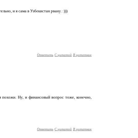
льно, и я сама в Узбекистан рвану. :)))
Ответить
С цитатой
В цитатник
 похожи. Ну, и финансовый вопрос тоже, конечно,
Ответить
С цитатой
В цитатник