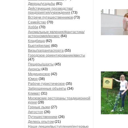
Дворцы/усадьбы
(81)
Действующие прозводства/
предприятия/учреждения
(73)
Встречи путешественников
(73)
Семейство
(70)
Хобби
(70)
Аномальные явления/фантастика/
астрономия/космос
(64)
Кладбища
(62)
Бьюти/релакс
(60)
Визы/загранпаспорта
(55)
Городское ориентирование/квесты
(47)
Пещеры/шахты
(45)
Анонсы
(43)
Медицинское
(42)
Юмор
(38)
Рабоче-туристическое
(35)
Заброшенные объекты
(34)
Климат
(31)
Московские рестораны традиционной
кухни
(28)
Горные лыжи
(27)
Автостоп
(26)
Путешественники
(26)
Делюсь опытом
(21)
Наши лекции/выступления/интервью