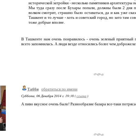
исторической затройки - несколько памятников архитектуры н
Мы туда сразу после Бухары попали, должны были 2 дня пр
волком смотрит, страшно было оставаться, да и как уже сказ
Ташкент и то лучше - хоть и советский город, но зато там со
тоже добрые вполне.
В Ташкенте нам очень понравилось - очень зеленый приятный 
всего запомнилась. А люди везде относились более чем доброжела
Табби
обратиться по имени
Суббота, 06 Декабря 2014 г. 19:38 (
ссылка
)
А пиво вкусное очень было! Разнообразие базара все-таки потряса