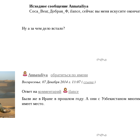
Исходное сообщение Annataliya
Coca_Bear, Добрая_Ф, ilance, сейчас вы меня искусите окончате
Ну а за чем дело встало?
Annataliya
обратиться по имени
Воскресенье, 07 Декабря 2014 г. 13:07 (
ссылка
)
Ответ на
комментарий
ilance
Были же в Иране в прошлом году. А они с Узбекистаном многим
имеет место.