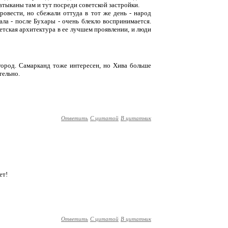
атыканы там и тут посреди советской застройки.
овести, но сбежали оттуда в тот же день - народ
ала - после Бухары - очень блекло воспринимается.
ветская архитектура в ее лучшем проявлении, и люди
город. Самарканд тоже интересен, но Хива больше
тельно.
Ответить
С цитатой
В цитатник
ет!
Ответить
С цитатой
В цитатник