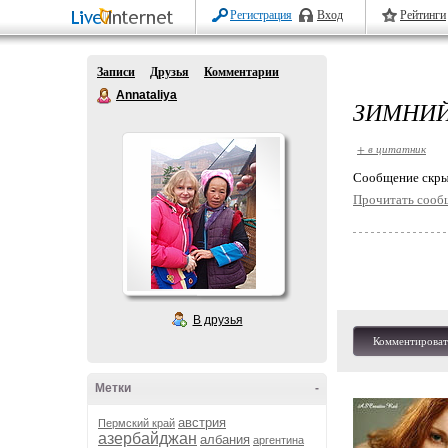
Регистрация
Вход
Рейтинги
Записи
Друзья
Комментарии
Annataliya
ЗИМНИЙ
+ в цитатник
Cообщение скры
Прочитать сооб
В друзья
Комментироват
Метки
-
австрия
Пермский край
азербайджан
албания
аргентина