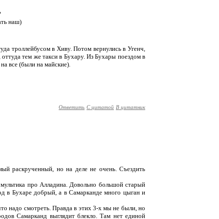
?
ать наш)
уда троллейбусом в Хиву. Потом вернулись в Угенч,
оттуда тем же такси в Бухару. Из Бухары поездом в
а все (были на майские).
Ответить
С цитатой
В цитатник
мый раскрученный, но на деле не очень. Съездить
з мультика про Алладина. Довольно большой старый
д в Бухаре добрый, а в Самарканде много цыган и
что надо смотреть. Правда в этих 3-х мы не были, но
родов Самарканд выглядит блекло. Там нет единой