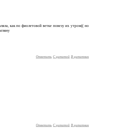
вляла, как по фиолетовой ветке повезу их утром(( но
агляну
Ответить
С цитатой
В цитатник
Ответить
С цитатой
В цитатник