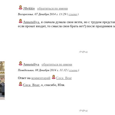
JBekkie
обратиться по имени
Воскресенье, 07 Декабря 2014 г. 13:29 (
ссылка
)
Annataliya
, я сначала думала свои везти, но с трудом предста
если прокат входит, то смысла свои брать нет!) после праздников з
Annataliya
обратиться по имени
Понедельник, 08 Декабря 2014 г. 11:32 (
ссылка
)
Ответ на
комментарий
Coca_Bear
Coca_Bear
, о, спасибо, Юля.