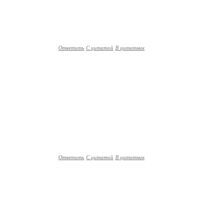
Ответить
С цитатой
В цитатник
Ответить
С цитатой
В цитатник