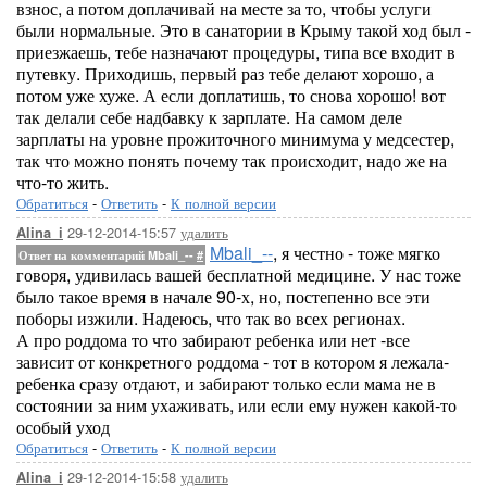
взнос, а потом доплачивай на месте за то, чтобы услуги
были нормальные. Это в санатории в Крыму такой ход был -
приезжаешь, тебе назначают процедуры, типа все входит в
путевку. Приходишь, первый раз тебе делают хорошо, а
потом уже хуже. А если доплатишь, то снова хорошо! вот
так делали себе надбавку к зарплате. На самом деле
зарплаты на уровне прожиточного минимума у медсестер,
так что можно понять почему так происходит, надо же на
что-то жить.
Обратиться
-
Ответить
-
К полной версии
29-12-2014-15:57
удалить
Alina_i
Mbali_--
, я честно - тоже мягко
Ответ на комментарий Mbali_--
#
говоря, удивилась вашей бесплатной медицине. У нас тоже
было такое время в начале 90-х, но, постепенно все эти
поборы изжили. Надеюсь, что так во всех регионах.
А про роддома то что забирают ребенка или нет -все
зависит от конкретного роддома - тот в котором я лежала-
ребенка сразу отдают, и забирают только если мама не в
состоянии за ним ухаживать, или если ему нужен какой-то
особый уход
Обратиться
-
Ответить
-
К полной версии
29-12-2014-15:58
удалить
Alina_i