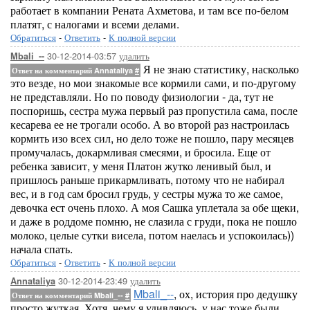
работает в компании Рената Ахметова, и там все по-белом
платят, с налогами и всеми делами.
Обратиться
-
Ответить
-
К полной версии
30-12-2014-03:57
удалить
Mbali_--
Я не знаю статистику, насколько
Ответ на комментарий Annataliya
#
это везде, но мои знакомые все кормили сами, и по-другому
не представляли. Но по поводу физиологии - да, тут не
поспоришь, сестра мужа первый раз пропустила сама, после
кесарева ее не трогали особо. А во второй раз настроилась
кормить изо всех сил, но дело тоже не пошло, пару месяцев
промучалась, докармливая смесями, и бросила. Еще от
ребенка зависит, у меня Платон жутко ленивый был, и
пришлось раньше прикармливать, потому что не набирал
вес, и в год сам бросил грудь, у сестры мужа то же самое,
девочка ест очень плохо. А моя Сашка уплетала за обе щеки,
и даже в роддоме помню, не слазила с груди, пока не пошло
молоко, целые сутки висела, потом наелась и успокоилась))
начала спать.
Обратиться
-
Ответить
-
К полной версии
30-12-2014-23:49
удалить
Annataliya
Mbali_--
, ох, история про дедушку
Ответ на комментарий Mbali_--
#
просто жуткая. Хотя, чему я удивляюсь, у нас тоже были