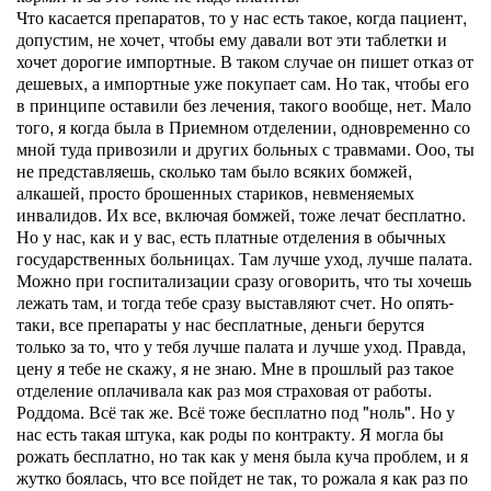
Что касается препаратов, то у нас есть такое, когда пациент,
допустим, не хочет, чтобы ему давали вот эти таблетки и
хочет дорогие импортные. В таком случае он пишет отказ от
дешевых, а импортные уже покупает сам. Но так, чтобы его
в принципе оставили без лечения, такого вообще, нет. Мало
того, я когда была в Приемном отделении, одновременно со
мной туда привозили и других больных с травмами. Ооо, ты
не представляешь, сколько там было всяких бомжей,
алкашей, просто брошенных стариков, невменяемых
инвалидов. Их все, включая бомжей, тоже лечат бесплатно.
Но у нас, как и у вас, есть платные отделения в обычных
государственных больницах. Там лучше уход, лучше палата.
Можно при госпитализации сразу оговорить, что ты хочешь
лежать там, и тогда тебе сразу выставляют счет. Но опять-
таки, все препараты у нас бесплатные, деньги берутся
только за то, что у тебя лучше палата и лучше уход. Правда,
цену я тебе не скажу, я не знаю. Мне в прошлый раз такое
отделение оплачивала как раз моя страховая от работы.
Роддома. Всё так же. Всё тоже бесплатно под "ноль". Но у
нас есть такая штука, как роды по контракту. Я могла бы
рожать бесплатно, но так как у меня была куча проблем, и я
жутко боялась, что все пойдет не так, то рожала я как раз по