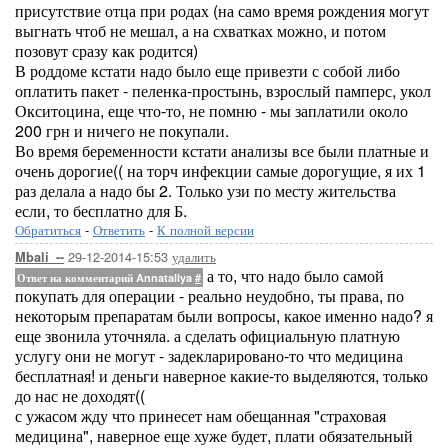
присутствие отца при родах (на само время рождения могут
выгнать чтоб не мешал, а на схватках можно, и потом
позовут сразу как родится)
В роддоме кстати надо было еще привезти с собой либо
оплатить пакет - пеленка-простынь, взрослый памперс, укол
Окситоцина, еще что-то, не помню - мы заплатили около
200 грн и ничего не покупали.
Во время беременности кстати анализы все были платные и
очень дорогие(( на торч инфекции самые дорогущие, я их 1
раз делала а надо бы 2. Только узи по месту жительства
если, то бесплатно для Б.
Обратиться
-
Ответить
-
К полной версии
29-12-2014-15:53
удалить
Mbali_--
а то, что надо было самой
Ответ на комментарий Annataliya
#
покупать для операции - реально неудобно, ты права, по
некоторым препаратам были вопросы, какое именно надо? я
еще звонила уточняла. а сделать официальную платную
услугу они не могут - задекларировано-то что медицина
бесплатная! и деньги наверное какие-то выделяются, только
до нас не доходят((
с ужасом жду что принесет нам обещанная "страховая
медицина", наверное еще хуже будет, плати обязательный