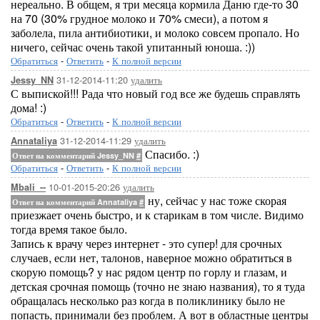
нереально. В общем, я три месяца кормила Даню где-то 30
на 70 (30% грудное молоко и 70% смеси), а потом я
заболела, пила антибиотики, и молоко совсем пропало. Но
ничего, сейчас очень такой упитанный юноша. :))
Обратиться
-
Ответить
-
К полной версии
31-12-2014-11:20
удалить
Jessy_NN
С выпиской!!! Рада что новый год все же будешь справлять
дома! :)
Обратиться
-
Ответить
-
К полной версии
31-12-2014-11:29
удалить
Annataliya
Спасибо. :)
Ответ на комментарий Jessy_NN
#
Обратиться
-
Ответить
-
К полной версии
10-01-2015-20:26
удалить
Mbali_--
ну, сейчас у нас тоже скорая
Ответ на комментарий Annataliya
#
приезжает очень быстро, и к старикам в том числе. Видимо
тогда время такое было.
Запись к врачу через интернет - это супер! для срочных
случаев, если нет, талонов, наверное можно обратиться в
скорую помощь? у нас рядом центр по горлу и глазам, и
детская срочная помощь (точно не знаю названия), то я туда
обращалась несколько раз когда в поликлинику было не
попасть, принимали без проблем. А вот в областные центры