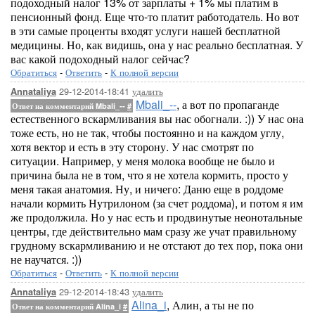
подоходный налог 13% от зарплаты + 1% мы платим в
пенсионный фонд. Еще что-то платит работодатель. Но вот
в эти самые проценты входят услуги нашей бесплатной
медицины. Но, как видишь, она у нас реально бесплатная. У
вас какой подоходный налог сейчас?
Обратиться
-
Ответить
-
К полной версии
29-12-2014-18:41
удалить
Annataliya
Mbali_--
, а вот по пропаганде
Ответ на комментарий Mbali_--
#
естественного вскармливания вы нас обогнали. :)) У нас она
тоже есть, но не так, чтобы постоянно и на каждом углу,
хотя вектор и есть в эту сторону. У нас смотрят по
ситуации. Например, у меня молока вообще не было и
причина была не в том, что я не хотела кормить, просто у
меня такая анатомия. Ну, и ничего: Даню еще в роддоме
начали кормить Нутрилоном (за счет роддома), и потом я им
же продолжила. Но у нас есть и продвинутые неонотальные
центры, где действительно мам сразу же учат правильному
грудному вскармливанию и не отстают до тех пор, пока они
не научатся. :))
Обратиться
-
Ответить
-
К полной версии
29-12-2014-18:43
удалить
Annataliya
Alina_i
, Алин, а ты не по
Ответ на комментарий Alina_i
#