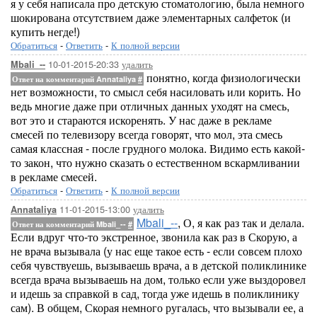
я у себя написала про детскую стоматологию, была немного
шокирована отсутствием даже элементарных салфеток (и
купить негде!)
Обратиться
-
Ответить
-
К полной версии
10-01-2015-20:33
удалить
Mbali_--
понятно, когда физиологически
Ответ на комментарий Annataliya
#
нет возможности, то смысл себя насиловать или корить. Но
ведь многие даже при отличных данных уходят на смесь,
вот это и стараются искоренять. У нас даже в рекламе
смесей по телевизору всегда говорят, что мол, эта смесь
самая классная - после грудного молока. Видимо есть какой-
то закон, что нужно сказать о естественном вскармливании
в рекламе смесей.
Обратиться
-
Ответить
-
К полной версии
11-01-2015-13:00
удалить
Annataliya
Mbali_--
, О, я как раз так и делала.
Ответ на комментарий Mbali_--
#
Если вдруг что-то экстренное, звонила как раз в Скорую, а
не врача вызывала (у нас еще такое есть - если совсем плохо
себя чувствуешь, вызываешь врача, а в детской поликлинике
всегда врача вызываешь на дом, только если уже выздоровел
и идешь за справкой в сад, тогда уже идешь в поликлинику
сам). В общем, Скорая немного ругалась, что вызывали ее, а