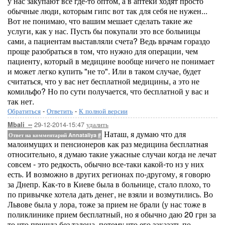
у нас закупают все где-то оптом, а в аптеки ходят просто
обычные люди, которым гипс вот так для себя не нужен...
Вот не понимаю, что вашим мешает сделать такие же
услуги, как у нас. Пусть бы покупали это все больницы
сами, а пациентам выставляли счета? Ведь врачам гораздо
проще разобраться в том, что нужно для операции, чем
пациенту, который в медицине вообще ничего не понимает
и может легко купить "не то". Или в таком случае, будет
считаться, что у вас нет бесплатной медицины, а это не
комильфо? Но по сути получается, что бесплатной у вас и
так нет.
Обратиться
-
Ответить
-
К полной версии
29-12-2014-15:47
удалить
Mbali_--
Наташ, я думаю что для
Ответ на комментарий Annataliya
#
малоимущих и пенсионеров как раз медицина бесплатная
относительно, я думаю такие ужасные случаи когда не лечат
совсем - это редкость, обычно все-таки какой-то нз у них
есть. И возможно в других регионах по-другому, я говорю
за Днепр. Как-то в Киеве была в больнице, стало плохо, то
по привычке хотела дать денег, не взяли и возмутились. Во
Львове была у лора, тоже за прием не брали (у нас тоже в
поликлинике прием бесплатный, но я обычно даю 20 грн за
то что пришла без талона, потому что его заказать по