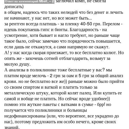
заглючил комп, не смогла
Ответ на комментарий Mbali_--
#
дописать)
в общем, надеюсь что таких нелюдей что без денег и лечить
не начинают, у нас нет, но все может быть...
за рентген всегда платишь - за пленку 40-50 грн. Перелом -
идешь покупаешь гипс и бинты. Благодарность - на
усмотрение, хотя бывает и нагло требуют, но раньше чаще
такое было, сейчас замечаю что порядочность повышается,
если дашь не откажутся, а сами напрямую не скажут.
А! у нас когда скорая приезжает, то все бесплатно колют. Но
опять же - захочешь сотней отблагодарить, возьмут за
милую душу.
А анализы в поликлинике тоже бесплатные у вас? мы
платим вроде мелочь - 2 грн за оам и 5 грн за общий анализ
крови. но не бесплатно все же)) раньше можно было прийти
со своим спиртом и ваткой и платить только за
металлическую штуку, которой колят палец. Или купить ее
самой и вобще не платить. Но сейчас вроде удобнее))
помню эти жуткие пакеты с ватками в сумке - брр! но
получается что поликлиники и больницы
недофинансированы (или, что вероятнее, все украдено до
нас), поэтому предложить им особо нечего, кроме своих
знаний.