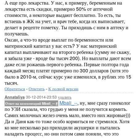
А еще про лекарства. У нас, к примеру, беременным на
лекарства есть скидки, примерно 50% от аптечной
стоимости, а некоторые выдают бесплатно. То есть, ты
встаешь в ЖК на учет, и врач тебе, когда их выписывает,
делает в рецепте пометку. Ты приходишь с ним в аптеку и
получаешь.
Оксан, а что-то вроде выплат по беременности или
материнский капитал у вас есть? У нас материнский
капитал выплачивают на второго ребенка (сумму не скажу,
я забыла уже - вроде бы тысяч 200). Но выплаты дают всем
даже если рожаешь первого ребенка. Первые полтора года
каждый месяц платят примерно по 300 долларов (хотя это
было в 2010-м, сейчас курс уже изменился, в рублях это 15
тысяч.
Обратиться
-
Ответить
-
К полной версии
30-12-2014-23:53
удалить
Annataliya
Mbali_--
, ну, мне сразу гинеколог
Ответ на комментарий Mbali_--
#
по УЗИ сказала, что грудью у меня не получится кормить.
Самих молочных желез очень мало, вместо них жировые)))
Да и Даня как-то тоже особо кормиться не стремился. Хотя
ко мне несколько раз приходили акушерки и пытались
наладить процесс, но они потом сами поняли, что это