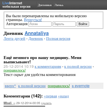
Live
Internet
Дневники
Личка
мобильная версия
Вы были перенаправлены на мобильную версию
страницы.
Вернуться!
Авторизация
Дневник
Annataliya
Лента друзей
-
Дневник
-
Полная версия
Ещё немного про нашу медицину. Меня
выписывают!
25-12-2014 10:19
к комментариям
-
к полной версии
-
понравилось!
Текст скрыт для удобства комментирования
вверх^
к полной версии
понравилось!
в evernote
Комментарии (142):
«первая
«назад
29-12-2014-00:05
удалить
Mbali_--