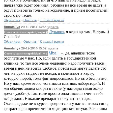
палата уже будет обычная, ребенка на все время не дадут, а
будут привозить только на кормление, и прием посетителей
строго по часам.
Обратиться
-
Ответить
-
К полной версии
29-12-2014-14:55
удалить
Annataliya
Лунария
, я верю врачам, Натуль. :)
Ответ на комментарий Лунария
#
Спасибо!
Обратиться
-
Ответить
-
К полной версии
29-12-2014-15:02
удалить
Annataliya
Mbali_--
, да, анализы тоже
Ответ на комментарий Mbali_--
#
бесплатные у нас. Но, если делать в государственной
клинике, то там все очень медленно: надо получить талон,
время в нем не всегда удобное, потом еще могут делать сто
лет, на руки выдают не всегда, а вклеивают в карту,
которую, порой, тоже фиг допросишься. Но зато бесплатно.
Но у нас, кроме этого, есть масса платных лабораторий. И
мы обычно ходим как раз в такие (у нас одна такая около
дома - удобно). Там тоже просто оплачиваешь счет и тебе
всё делают. Никакие препараты покупать не надо.
Оксан, я даже не в курсе, продается ли у нас в аптеках гипс,
физраствор и прочие чисто медицинские штуки. Больницы