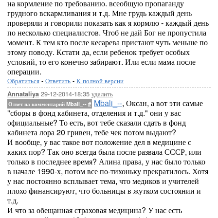
на кормление по требованию. всеобщую пропаганду
грудного вскармливания и т.д. Мне грудь каждый день
проверяли и говорили показать как я кормлю - каждый день
по несколько специалистов. Чтоб не дай Бог не пропустила
момент. К тем кто после кесарева пристают чуть меньше по
этому поводу. Кстати да, если ребенок требует особых
условий, то его конечно забирают. Или если мама после
операции.
Обратиться
-
Ответить
-
К полной версии
29-12-2014-18:35
удалить
Annataliya
Mbali_--
, Оксан, а вот эти самые
Ответ на комментарий Mbali_--
#
"сборы в фонд кабинета, отделения и т.д." они у вас
официальные? То есть, вот тебе сказали сдать в фонд
кабинета лора 20 гривен, тебе чек потом выдают?
И вообще, у вас такое вот положение дел в медицине с
каких пор? Так оно всегда была после развала СССР, или
только в последнее время? Алина права, у нас было только
в начале 1990-х, потом все по-тихоньку прекратилось. Хотя
у нас постоянно всплывает тема, что медиков и учителей
плохо финансируют, что больницы в жутком состоянии и
т.д.
И что за обещанная страховая медицина? У нас есть