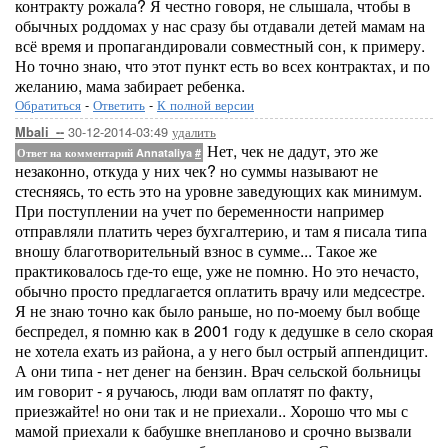
контракту рожала? Я честно говоря, не слышала, чтобы в
обычных роддомах у нас сразу бы отдавали детей мамам на
всё время и пропагандировали совместный сон, к примеру.
Но точно знаю, что этот пункт есть во всех контрактах, и по
желанию, мама забирает ребенка.
Обратиться
-
Ответить
-
К полной версии
30-12-2014-03:49
удалить
Mbali_--
Нет, чек не дадут, это же
Ответ на комментарий Annataliya
#
незаконно, откуда у них чек? но суммы называют не
стесняясь, то есть это на уровне заведующих как минимум.
При поступлении на учет по беременности например
отправляли платить через бухгалтерию, и там я писала типа
вношу благотворительный взнос в сумме... Такое же
практиковалось где-то еще, уже не помню. Но это нечасто,
обычно просто предлагается оплатить врачу или медсестре.
Я не знаю точно как было раньше, но по-моему был вобще
беспредел, я помню как в 2001 году к дедушке в село скорая
не хотела ехать из района, а у него был острый аппендицит.
А они типа - нет денег на бензин. Врач сельской больницы
им говорит - я ручаюсь, люди вам оплатят по факту,
приезжайте! но они так и не приехали.. Хорошо что мы с
мамой приехали к бабушке внепланово и срочно вызвали