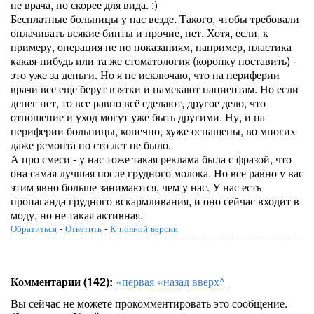
не врача, но скорее для вида. :)
Бесплатные больницы у нас везде. Такого, чтобы требовали
оплачивать всякие бинты и прочие, нет. Хотя, если, к
примеру, операция не по показаниям, например, пластика
какая-нибудь или та же стоматология (коронку поставить) -
это уже за деньги. Но я не исключаю, что на периферии
врачи все еще берут взятки и намекают пациентам. Но если
денег нет, то все равно всё сделают, другое дело, что
отношение и уход могут уже быть другими. Ну, и на
периферии больницы, конечно, хуже оснащены, во многих
даже ремонта по сто лет не было.
А про смеси - у нас тоже такая реклама была с фразой, что
она самая лучшая после грудного молока. Но все равно у вас
этим явно больше занимаются, чем у нас. У нас есть
пропаганда грудного вскармливания, и оно сейчас входит в
моду, но не такая активная.
Обратиться
-
Ответить
-
К полной версии
Комментарии (142):
«первая
«назад
вверх^
Вы сейчас не можете прокомментировать это сообщение.