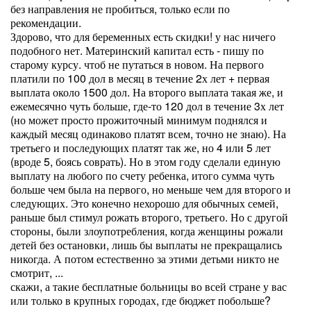
без направления не пробиться, только если по
рекомендации.
Здорово, что для беременных есть скидки! у нас ничего
подобного нет. Материнский капитал есть - пишу по
старому курсу. чтоб не путаться в новом. На первого
платили по 100 дол в месяц в течение 2х лет + первая
выплата около 1500 дол. На второго выплата такая же, и
ежемесячно чуть больше, где-то 120 дол в течение 3х лет
(но может просто прожиточный минимум поднялся и
каждый месяц одинаково платят всем, точно не знаю). На
третьего и последующих платят так же, но 4 или 5 лет
(вроде 5, боясь соврать). Но в этом году сделали единую
выплату на любого по счету ребенка, итого сумма чуть
больше чем была на первого, но меньше чем для второго и
следующих. Это конечно нехорошо для обычных семей,
раньше был стимул рожать второго, третьего. Но с другой
стороны, были злоупотребления, когда женщины рожали
детей без остановки, лишь бы выплаты не прекращались
никогда. А потом естественно за этими детьми никто не
смотрит, ...
скажи, а такие бесплатные больницы во всей стране у вас
или только в крупных городах, где бюджет побольше?