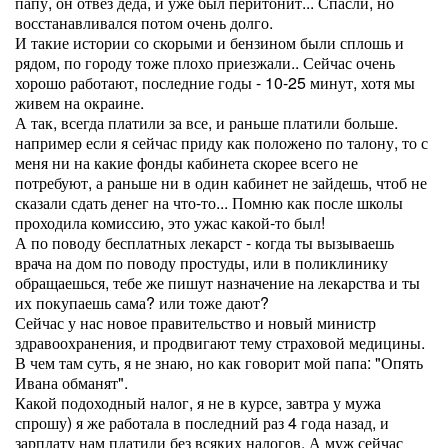
папу, он отвез деда, и уже был перитонит... Спасли, но
восстанавливался потом очень долго.
И такие истории со скорыми и бензином были сплошь и
рядом, по городу тоже плохо приезжали.. Сейчас очень
хорошо работают, последние годы - 10-25 минут, хотя мы
живем на окраине.
А так, всегда платили за все, и раньше платили больше.
например если я сейчас приду как положено по талону, то с
меня ни на какие фонды кабинета скорее всего не
потребуют, а раньше ни в один кабинет не зайдешь, чтоб не
сказали сдать денег на что-то... Помню как после школы
проходила комиссию, это ужас какой-то был!
А по поводу бесплатных лекарст - когда ты вызываешь
врача на дом по поводу простуды, или в поликлинику
обращаешься, тебе же пишут назначение на лекарства и ты
их покупаешь сама? или тоже дают?
Сейчас у нас новое правительство и новый министр
здравоохранения, и продвигают тему страховой медицины.
В чем там суть, я не знаю, но как говорит мой папа: "Опять
Ивана обманят".
Какой подоходный налог, я не в курсе, завтра у мужа
спрошу) я же работала в последний раз 4 года назад, и
зарплату нам платили без всяких налогов. А муж сейчас