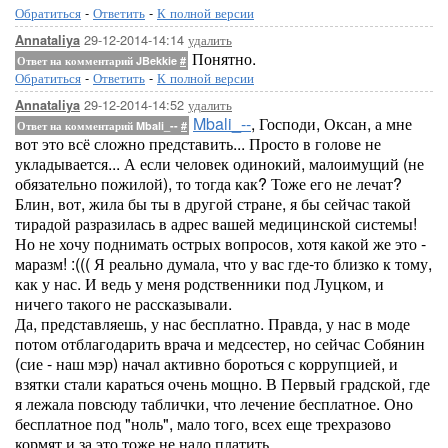
Обратиться
-
Ответить
-
К полной версии
29-12-2014-14:14
удалить
Annataliya
Понятно.
Ответ на комментарий JBekkie
#
Обратиться
-
Ответить
-
К полной версии
29-12-2014-14:52
удалить
Annataliya
Mbali_--
, Господи, Оксан, а мне
Ответ на комментарий Mbali_--
#
вот это всё сложно представить... Просто в голове не
укладывается... А если человек одинокий, малоимущий (не
обязательно пожилой), то тогда как? Тоже его не лечат?
Блин, вот, жила бы ты в другой стране, я бы сейчас такой
тирадой разразилась в адрес вашей медицинской системы!
Но не хочу поднимать острых вопросов, хотя какой же это -
маразм! :((( Я реально думала, что у вас где-то близко к тому,
как у нас. И ведь у меня родственники под Луцком, и
ничего такого не рассказывали.
Да, представляешь, у нас бесплатно. Правда, у нас в моде
потом отблагодарить врача и медсестер, но сейчас Собянин
(сие - наш мэр) начал активно бороться с коррупцией, и
взятки стали караться очень мощно. В Первый градской, где
я лежала повсюду таблички, что лечение бесплатное. Оно
бесплатное под "ноль", мало того, всех еще трехразово
кормят и за это тоже не надо платить.