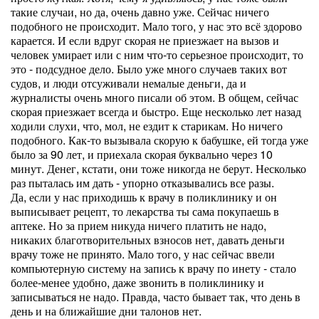
такие случаи, но да, очень давно уже. Сейчас ничего
подобного не происходит. Мало того, у нас это всё здорово
карается. И если вдруг скорая не приезжает на вызов и
человек умирает или с ним что-то серьезное происходит, то
это - подсудное дело. Было уже много случаев таких вот
судов, и люди отсуживали немалые деньги, да и
журналисты очень много писали об этом. В общем, сейчас
скорая приезжает всегда и быстро. Еще несколько лет назад
ходили слухи, что, мол, не ездит к старикам. Но ничего
подобного. Как-то вызывала скорую к бабушке, ей тогда уже
было за 90 лет, и приехала скорая буквально через 10
минут. Денег, кстати, они тоже никогда не берут. Несколько
раз пыталась им дать - упорно отказывались все разы.
Да, если у нас приходишь к врачу в поликлинику и он
выписывает рецепт, то лекарства ты сама покупаешь в
аптеке. Но за прием никуда ничего платить не надо,
никаких благотворительных взносов нет, давать деньги
врачу тоже не принято. Мало того, у нас сейчас ввели
компьютерную систему на запись к врачу по инету - стало
более-менее удобно, даже звонить в поликлинику и
записываться не надо. Правда, часто бывает так, что день в
день и на ближайшие дни талонов нет.