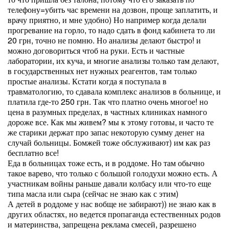
телефону=убить час времени на дозвон, проще заплатить, и
врачу приятно, и мне удобно) Но например когда делали
прогревание на горло, то надо сдать в фонд кабинета то ли
20 грн, точно не помню. Но анализы делают быстро! и
можно договориться чтоб на руки. Есть и частные
лаборатории, их куча, и многие анализы только там делают,
в государственных нет нужных реагентов, там только
простые анализы. Кстати когда я поступала в
травматологию, то сдавала комплекс анализов в больнице, и
платила где-то 250 грн. Так что платно очень многое! но
цена в разумных пределах, в частных клиниках намного
дороже все. Как мы живем? мы к этому готовы, и часто те
же старики держат про запас некоторую сумму денег на
случай больницы. Бомжей тоже обслуживают) им как раз
бесплатно все!
Еда в больницах тоже есть, и в роддоме. Но там обычно
такое варево, что только с большой голодухи можно есть. А
участникам войны раньше давали колбасу или что-то еще
типа масла или сыра (сейчас не знаю как с этим)
А детей в роддоме у нас вобще не забирают)) не знаю как в
других областях, но ведется пропаганда естественных родов
и материнства, запрещена реклама смесей, разрешено