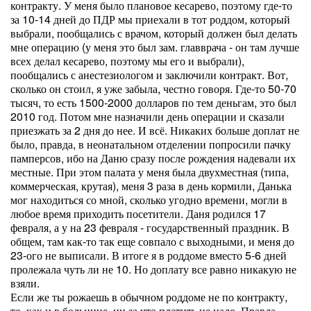
контракту. У меня было плановое кесарево, поэтому где-то
за 10-14 дней до ПДР мы приехали в тот роддом, который
выбрали, пообщались с врачом, который должен был делать
мне операцию (у меня это был зам. главврача - он там лучше
всех делал кесарево, поэтому мы его и выбрали),
пообщались с анестезиологом и заключили контракт. Вот,
сколько он стоил, я уже забыла, честно говоря. Где-то 50-70
тысяч, то есть 1500-2000 долларов по тем деньгам, это был
2010 год. Потом мне назначили день операции и сказали
приезжать за 2 дня до нее. И всё. Никаких больше доплат не
было, правда, в неонатальном отделении попросили пачку
памперсов, ибо на Даню сразу после рождения надевали их
местные. При этом палата у меня была двухместная (типа,
коммерческая, крутая), меня 3 раза в день кормили, Данька
мог находиться со мной, сколько угодно времени, могли в
любое время приходить посетители. Даня родился 17
февраля, а у на 23 февраля - государственный праздник. В
общем, там как-то так еще совпало с выходными, и меня до
23-ого не выписали. В итоге я в роддоме вместо 5-6 дней
пролежала чуть ли не 10. Но доплату все равно никакую не
взяли.
Если же ты рожаешь в обычном роддоме не по контракту,
то, как и в больнице, ни за что платить не надо. Правда,