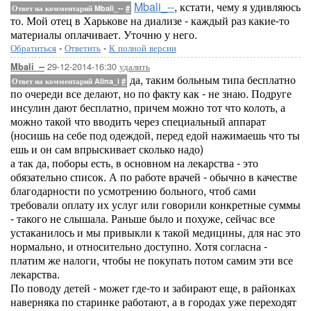
Mbali_--
, кстати, чему я удивляюсь
Ответ на комментарий Mbali_--
#
то. Мой отец в Харькове на диализе - каждый раз какие-то
материалы оплачивает. Уточню у него.
Обратиться
-
Ответить
-
К полной версии
29-12-2014-16:30
удалить
Mbali_--
да, таким больным типа бесплатно
Ответ на комментарий Alina_i
#
по очереди все делают, но по факту как - не знаю. Подруге
инсулин дают бесплатно, причем можно тот что колоть, а
можно такой что вводить через специальный аппарат
(носишь на себе под одеждой, перед едой нажимаешь что ты
ешь и он сам впрыскивает сколько надо)
а так да, поборы есть, в основном на лекарства - это
обязательно список. А по работе врачей - обычно в качестве
благодарности по усмотрению больного, чтоб сами
требовали оплату их услуг или говорили конкретные суммы
- такого не слышала. Раньше было и похуже, сейчас все
устаканилось и мы привыкли к такой медицины, для нас это
нормально, и относительно доступно. Хотя согласна -
платим же налоги, чтобы не покупать потом самим эти все
лекарства.
По поводу детей - может где-то и забирают еще, в районках
наверняка по старинке работают, а в городах уже переходят