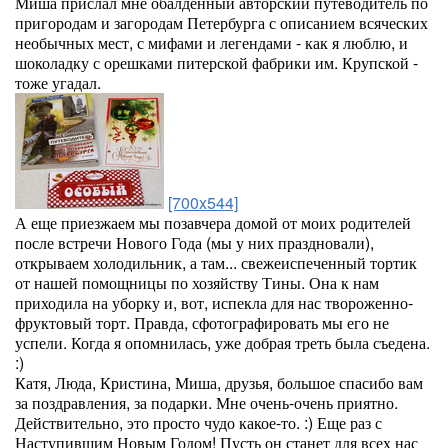
Миша прислал мне обалденный авторский путеводитель по
пригородам и загородам Петербурга с описанием всяческих
необычных мест, с мифами и легендами - как я люблю, и
шоколадку с орешками питерской фабрики им. Крупской -
тоже угадал.
[700x544]
А еще приезжаем мы позавчера домой от моих родителей
после встречи Нового Года (мы у них праздновали),
открываем холодильник, а там... свежеиспеченный тортик
от нашей помощницы по хозяйству Тины. Она к нам
приходила на уборку и, вот, испекла для нас твороженно-
фруктовый торт. Правда, сфотографировать мы его не
успели. Когда я опомнилась, уже добрая треть была съедена.
:)
Катя, Люда, Кристина, Миша, друзья, большое спасибо вам
за поздравления, за подарки. Мне очень-очень приятно.
Действительно, это просто чудо какое-то. :) Еще раз с
Наступившим Новым Годом! Пусть он станет для всех нас