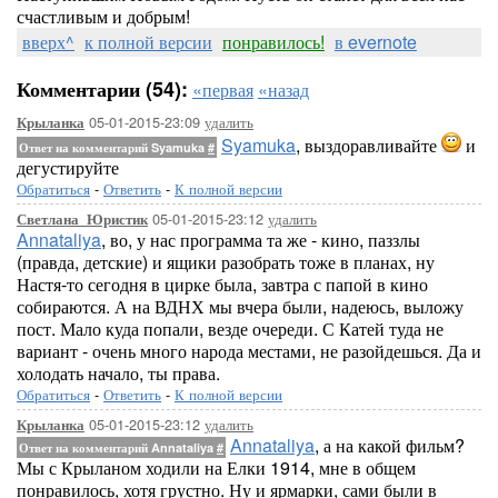
счастливым и добрым!
вверх^
к полной версии
понравилось!
в evernote
Комментарии (54):
«первая
«назад
05-01-2015-23:09
удалить
Крыланка
Syamuka
, выздоравливайте
и
Ответ на комментарий Syamuka
#
дегустируйте
Обратиться
-
Ответить
-
К полной версии
05-01-2015-23:12
удалить
Светлана_Юристик
Annataliya
, во, у нас программа та же - кино, паззлы
(правда, детские) и ящики разобрать тоже в планах, ну
Настя-то сегодня в цирке была, завтра с папой в кино
собираются. А на ВДНХ мы вчера были, надеюсь, выложу
пост. Мало куда попали, везде очереди. С Катей туда не
вариант - очень много народа местами, не разойдешься. Да и
холодать начало, ты права.
Обратиться
-
Ответить
-
К полной версии
05-01-2015-23:12
удалить
Крыланка
Annataliya
, а на какой фильм?
Ответ на комментарий Annataliya
#
Мы с Крыланом ходили на Елки 1914, мне в общем
понравилось, хотя грустно. Ну и ярмарки, сами были в