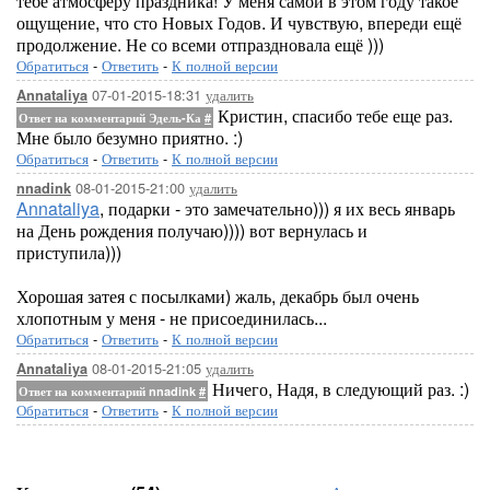
тебе атмосферу праздника! У меня самой в этом году такое
ощущение, что сто Новых Годов. И чувствую, впереди ещё
продолжение. Не со всеми отпраздновала ещё )))
Обратиться
-
Ответить
-
К полной версии
07-01-2015-18:31
удалить
Annataliya
Кристин, спасибо тебе еще раз.
Ответ на комментарий Эдель-Ка
#
Мне было безумно приятно. :)
Обратиться
-
Ответить
-
К полной версии
08-01-2015-21:00
удалить
nnadink
Annataliya
, подарки - это замечательно))) я их весь январь
на День рождения получаю)))) вот вернулась и
приступила)))
Хорошая затея с посылками) жаль, декабрь был очень
хлопотным у меня - не присоединилась...
Обратиться
-
Ответить
-
К полной версии
08-01-2015-21:05
удалить
Annataliya
Ничего, Надя, в следующий раз. :)
Ответ на комментарий nnadink
#
Обратиться
-
Ответить
-
К полной версии