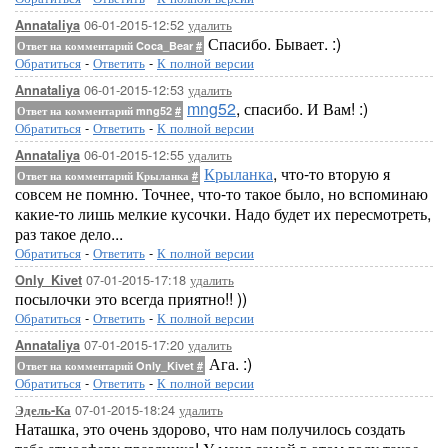
06-01-2015-12:52
удалить
Annataliya
Спасибо. Бывает. :)
Ответ на комментарий Coca_Bear
#
Обратиться
-
Ответить
-
К полной версии
06-01-2015-12:53
удалить
Annataliya
mng52
, спасибо. И Вам! :)
Ответ на комментарий mng52
#
Обратиться
-
Ответить
-
К полной версии
06-01-2015-12:55
удалить
Annataliya
Крыланка
, что-то вторую я
Ответ на комментарий Крыланка
#
совсем не помню. Точнее, что-то такое было, но вспоминаю
какие-то лишь мелкие кусочки. Надо будет их пересмотреть,
раз такое дело...
Обратиться
-
Ответить
-
К полной версии
07-01-2015-17:18
удалить
Only_Kivet
посылочки это всегда приятно!! ))
Обратиться
-
Ответить
-
К полной версии
07-01-2015-17:20
удалить
Annataliya
Ага. :)
Ответ на комментарий Only_Kivet
#
Обратиться
-
Ответить
-
К полной версии
07-01-2015-18:24
удалить
Эдель-Ка
Наташка, это очень здорово, что нам получилось создать