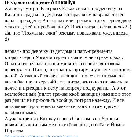
Исходное сообщение Annataliya
Хм, вот, смотри. В первых Ёлках сюжет про девочку из
Калининградского детдома, которая всем наврала, что ее
папа - президент. Во вторых или третьих - где у героев двое
мелких детей и про больницу? И что тогда в оставшихся? :)
Да, про "Лохматые елки" рекламу показывали уже, видела.
:))
первая - про девочку из детдома и папу-президента
вторая - герой Урганта теряет память, у него размолвка с
Ольгой очередная, но они мирятся, а герой Светлакова
переезжает в Питер, покупает квартиру, и узнает что станет
папой. А главный сюжет - женщина получает письмо от
возлюбленного через 40 лет, потому что оно затерялось на
почте, и приходит к нему на встречу под куранты. А этот
возлюбленный (пилот гражданской авиации) именно в этот
раз решил не приходить вообще, потерял надежду. И все
остальные герои новелл как-то связаны с этими двумя
влюбленными.
А уже в третьих Елках у героев Светлакова и Урганта
появились дети, там же и психбольница, и собаки Йоко с
Пиратом.
Обратиться
-
Ответить
-
К полной версии