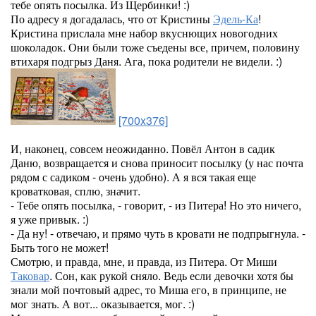
тебе опять посылка. Из Щербинки! :)
По адресу я догадалась, что от Кристины
Эдель-Ка
!
Кристина прислала мне набор вкуснющих новогодних
шоколадок. Они были тоже съедены все, причем, половину
втихаря подгрыз Даня. Ага, пока родители не видели. :)
[700x376]
И, наконец, совсем неожиданно. Повёл Антон в садик
Даню, возвращается и снова приносит посылку (у нас почта
рядом с садиком - очень удобно). А я вся такая еще
кроватковая, сплю, значит.
- Тебе опять посылка, - говорит, - из Питера! Но это ничего,
я уже привык. :)
- Да ну! - отвечаю, и прямо чуть в кровати не подпрыгнула. -
Быть того не может!
Смотрю, и правда, мне, и правда, из Питера. От Миши
Таковар
. Сон, как рукой сняло. Ведь если девочки хотя бы
знали мой почтовый адрес, то Миша его, в принципе, не
мог знать. А вот... оказывается, мог. :)