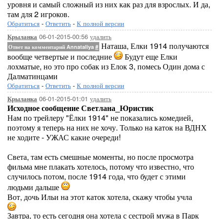
уровня и самый сложный из них как раз для взрослых. И да,
там для 2 игроков.
Обратиться
-
Ответить
-
К полной версии
06-01-2015-00:56
удалить
Крыланка
Наташа, Елки 1914 получаются
Ответ на комментарий Annataliya
#
вообще четвертые и последние
Будут еще Елки
лохматые, но это про собак из Елок 3, помесь Один дома с
Далматинцами
Обратиться
-
Ответить
-
К полной версии
06-01-2015-01:01
удалить
Крыланка
Исходное сообщение Светлана_Юристик
Нам по трейлеру "Ёлки 1914" не показались комедией,
поэтому я теперь на них не хочу. Только на каток на ВДНХ
не ходите - УЖАС какие очереди!
Света, там есть смешные моменты, но после просмотра
фильма мне плакать хотелось, потому что известно, что
случилось потом, после 1914 года, что будет с этими
людьми дальше
Вот, дочь Ильи на этот каток хотела, скажу чтобы учла
Завтра, то есть сегодня она хотела с сестрой мужа в Парк