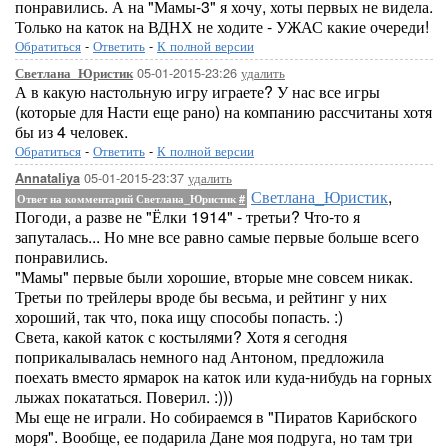
понравились. А на "Мамы-3" я хочу, хоты первых не видела.
Только на каток на ВДНХ не ходите - УЖАС какие очереди!
Обратиться
-
Ответить
-
К полной версии
05-01-2015-23:26
удалить
Светлана_Юристик
А в какую настольную игру играете? У нас все игры
(которые для Насти еще рано) на компанию рассчитаны хотя
бы из 4 человек.
Обратиться
-
Ответить
-
К полной версии
05-01-2015-23:37
удалить
Annataliya
Светлана_Юристик
,
Ответ на комментарий Светлана_Юристик
#
Погоди, а разве не "Ёлки 1914" - третьи? Что-то я
запуталась... Но мне все равно самые первые больше всего
понравились.
"Мамы" первые были хорошие, вторые мне совсем никак.
Третьи по трейлеры вроде бы весьма, и рейтинг у них
хороший, так что, пока ищу способы попасть. :)
Света, какой каток с костылями? Хотя я сегодня
поприкалывалась немного над Антоном, предложила
поехать вместо ярмарок на каток или куда-нибудь на горных
лыжах покататься. Поверил. :)))
Мы еще не играли. Но собираемся в "Пиратов Карибского
моря". Вообще, ее подарила Дане моя подруга, но там три