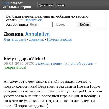
Live
Internet
Дневники
Личка
мобильная версия
Вы были перенаправлены на мобильную версию
страницы.
Вернуться!
Авторизация
Дневник
Annataliya
Лента друзей
-
Дневник
-
Полная версия
Кому подарки? Мне!
05-01-2015 08:00
к комментариям
-
к полной версии
-
понравилось!
А я хочу вот о чем рассказать. О подарках. Точнее, о
подарках-посылках! Ведь мне перед самым Новым Годом
совершенно неожиданно пришло их целых три! И нет, я не
участвовала в нашей новогодней игре-акции, и вообще, я
ни в чем не участвовала. Но, вот, бывают же чудеса на
свете! И хорошие друзья! :)