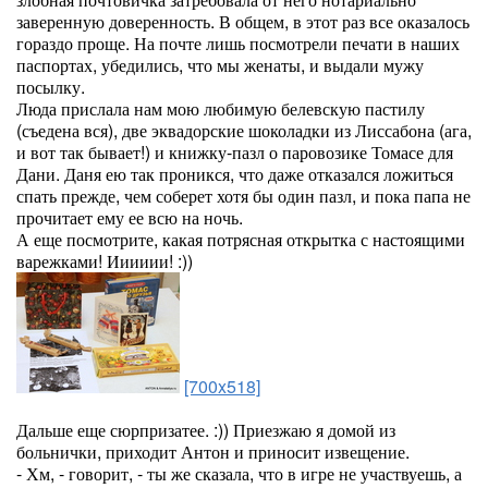
заверенную доверенность. В общем, в этот раз все оказалось
гораздо проще. На почте лишь посмотрели печати в наших
паспортах, убедились, что мы женаты, и выдали мужу
посылку.
Люда прислала нам мою любимую белевскую пастилу
(съедена вся), две эквадорские шоколадки из Лиссабона (ага,
и вот так бывает!) и книжку-пазл о паровозике Томасе для
Дани. Даня ею так проникся, что даже отказался ложиться
спать прежде, чем соберет хотя бы один пазл, и пока папа не
прочитает ему ее всю на ночь.
А еще посмотрите, какая потрясная открытка с настоящими
варежками! Ииииии! :))
[700x518]
Дальше еще сюрпризатее. :)) Приезжаю я домой из
больнички, приходит Антон и приносит извещение.
- Хм, - говорит, - ты же сказала, что в игре не участвуешь, а