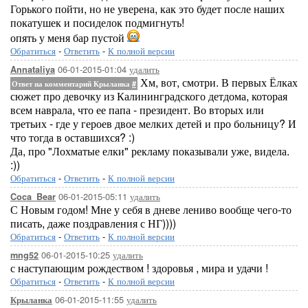
Горького пойти, но не уверена, как это будет после наших
покатушек и посиделок подмигнуть!
опять у меня бар пустой
Обратиться
-
Ответить
-
К полной версии
06-01-2015-01:04
удалить
Annataliya
Хм, вот, смотри. В первых Ёлках
Ответ на комментарий Крыланка
#
сюжет про девочку из Калининградского детдома, которая
всем наврала, что ее папа - президент. Во вторых или
третьих - где у героев двое мелких детей и про больницу? И
что тогда в оставшихся? :)
Да, про "Лохматые елки" рекламу показывали уже, видела.
:))
Обратиться
-
Ответить
-
К полной версии
06-01-2015-05:11
удалить
Coca_Bear
С Новым годом! Мне у себя в дневе лениво вообще чего-то
писать, даже поздравления с НГ))))
Обратиться
-
Ответить
-
К полной версии
06-01-2015-10:25
удалить
mng52
с наступающим рождеством ! здоровья , мира и удачи !
Обратиться
-
Ответить
-
К полной версии
06-01-2015-11:55
удалить
Крыланка