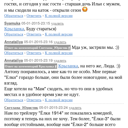
гостях, и сегодня у нас гости - старшая дочь Ильи с мужем,
и мы сходили на каток - открыли сезон
Обратиться
-
Ответить
-
К полной версии
05-01-2015-23:15
удалить
Syamuka
Крыланка
, Буду стараться)
Обратиться
-
Ответить
-
К полной версии
05-01-2015-23:16
удалить
Annataliya
Мда уж, застряли мы. :))
Ответ на комментарий Светлана_Юристик
#
Обратиться
-
Ответить
-
К полной версии
05-01-2015-23:19
удалить
Annataliya
Крыланка
, на него же, Люда. :))
Ответ на комментарий Крыланка
#
Антону понравилось, а мне как-то не особо. Мне первые
"Елки" гораздо больше, они были более новогодние, на мой
взгляд.
Еще хотели на "Мам" сходить, но что-то они в удобных
местах и в удобное время уже не идут.
Обратиться
-
Ответить
-
К полной версии
05-01-2015-23:24
удалить
Светлана_Юристик
Нам по трейлеру "Ёлки 1914" не показались комедией,
поэтому я теперь на них не хочу. Тем более, "Ёлки-3" были
вообще отстойными, вообще нам "Ёлки-2" больше всего