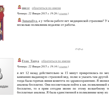
ниссе
обратиться по имени
Четверг, 22 Января 2015 г. 19:26 (
ссылка
)
Annataliya
, а у тебя на работе нет медицинской страховки? У
несколько поликлиник недалеко от работы.
Frau_Tanya
обратиться по имени
Четверг, 22 Января 2015 г. 19:34 (
ссылка
)
я лет 12 назад действительно за 15 минут прикрепилась по ме
кампанию выдающую страховой мед. полис и указать там другой а
тогда была горячая линия комитета по здравоохранению. Я звонила 
анализы бесплатно. Они посоветовали пойти к зав. поликлиникой и
бесплатно, то я прям сегодня звоню по этому волшебному т
бесплатные анализы. Я была единственной в поликлинике кому их с