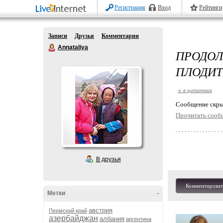
Регистрация
Вход
Рейтинги
Записи
Друзья
Комментарии
Annataliya
ПРОДО
ПЛОДИТ
+ в цитатник
Cообщение скры
Прочитать сооб
В друзья
Комментироват
Метки
-
австрия
Пермский край
азербайджан
албания
аргентина