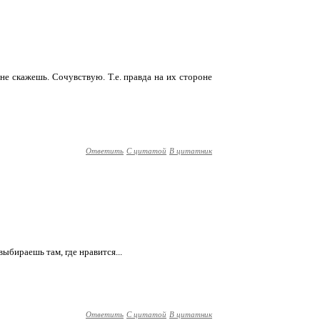
 не скажешь. Сочувствую. Т.е. правда на их стороне
Ответить
С цитатой
В цитатник
выбираешь там, где нравится...
Ответить
С цитатой
В цитатник