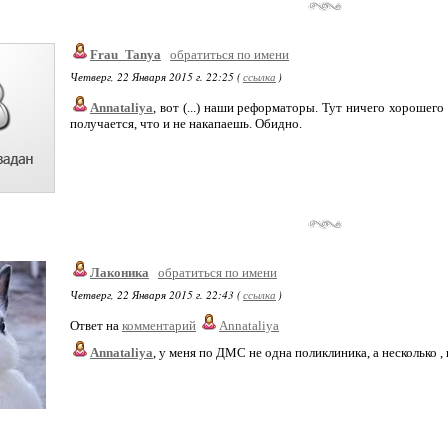
Frau_Tanya
обратиться по имени
Четверг, 22 Января 2015 г. 22:25 (
ссылка
)
Annataliya
, вот (...) наши реформаторы. Тут ничего хорошего
получается, что и не накапаешь. Обидно.
Лаконика
обратиться по имени
Четверг, 22 Января 2015 г. 22:43 (
ссылка
)
Ответ на
комментарий
Annataliya
Annataliya
, у меня по ДМС не одна поликлиника, а несколько , 