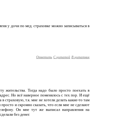
 меня у дочи по мед. страховке можно записываться в
Ответить
С цитатой
В цитатник
сту жительства. Тогда надо было просто поехать в
дрес. Но всё наверное поменялось с тех пор. И ещё
в страховую, т.к. мне не хотели делать какие-то там
 просто и скромно сказать, что если мне не сделают
елефону. Он мне тут же выписал направления на
делали без денег.