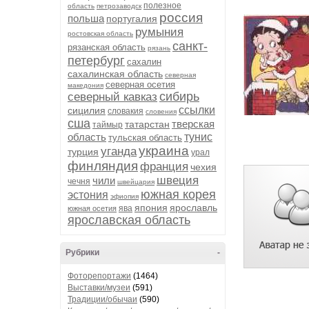
полезное
область
петрозаводск
россия
польша
португалия
румыния
ростовская область
санкт-
рязанская область
рязань
петербург
сахалин
сахалинская область
северная
северная осетия
македония
сибирь
северный кавказ
ссылки
сицилия
словакия
словения
сша
тверская
татарстан
таймыр
область
тунис
тульская область
украина
уганда
турция
урал
финляндия
франция
чехия
швеция
чили
чечня
швейцария
южная корея
эстония
эфиопия
япония
ярославль
ява
южная осетия
ярославская область
Рубрики
-
Фоторепортажи
(1464)
Выставки/музеи
(591)
Традиции/обычаи
(590)