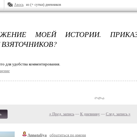
Авось
из (+ сутки) дневников
ЛЖЕНИЕ МОЕЙ ИСТОРИИ. ПРИКА
 ВЗЯТОЧНИКОВ?
то для удобства комментирования.
щение
« Пред. запись
—
К дневнику
—
След. запись »
ь
Annataliya
обратиться по имени