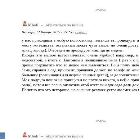
Mbali_--
обратиться по имени
Четверг, 22 Января 2015 г. 21:51 (
ссылка
)
у нас приходишь в любую поликлинику, платишь за процедуры и
месту жительства, остальным может чуть выше, но очень досту
конец города). Очередей на процедуры никогда не видела..
Иногда это мелкое взяточничество очень удобно! например, 
медсестрой, в итоге с Платоном в поликлинике была 1 раз и с С
проще подхватить что то новое чем вылечиться. Но я плачу не
сама, справки в сад приносит, прививки делает, по телефону кон
больнице (реанимация для недоношенных детей), за дополнительн
Моя подруга пошла на принцип и не платила ничего, к ней с прив
рано), потом все равно заплатила чтоб отстали и для сада дали до
Понятно что это нехорошо, но в наших реалиях устраиваемся как
Mbali_--
обратиться по имени