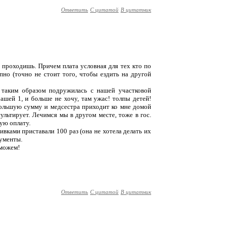
Ответить
С цитатой
В цитатник
 проходишь. Причем плата условная для тех кто по
пно (точно не стоит того, чтобы ездить на другой
я таким образом подружилась с нашей участковой
ашей 1, и больше не хочу, там ужас! толпы детей!
большую сумму и медсестра приходит ко мне домой
сультирует. Лечимся мы в другом месте, тоже в гос.
ую оплату.
ивками приставали 100 раз (она не хотела делать их
кументы.
 можем!
Ответить
С цитатой
В цитатник