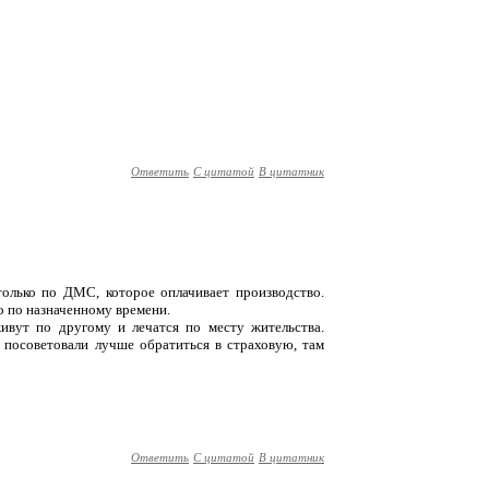
Ответить
С цитатой
В цитатник
 только по ДМС, которое оплачивает производство.
о по назначенному времени.
ивут по другому и лечатся по месту жительства.
 посоветовали лучше обратиться в страховую, там
Ответить
С цитатой
В цитатник