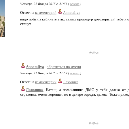
Четверг, 22 Января 2015 г. 21:53 (
ссылка
)
Ответ на
комментарий
Annataliya
надо пойти в кабинете этих самых процедур договорится! тебе и о
станут.
Annataliya
обратиться по имени
Четверг, 22 Января 2015 г. 21:59 (
ссылка
)
Ответ на
комментарий
Лаконика
Лаконика
, Наташ, а поликлиника ДМС у тебя далеко от 
страховке, очень хорошая, но в центре города, далеко. Тоже прихо