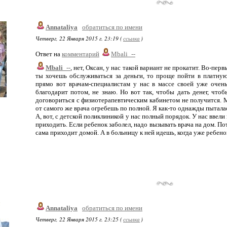
Annataliya
обратиться по имени
Четверг, 22 Января 2015 г. 23:19 (
ссылка
)
Ответ на
комментарий
Mbali_--
Mbali_--
, нет, Оксан, у нас такой вариант не прокатит. Во-перв
ты хочешь обслуживаться за деньги, то проще пойти в платную
прямо вот врачам-специалистам у нас в массе своей уже очень
благодарит потом, не знаю. Но вот так, чтобы дать денег, чтоб
договориться с физиотерапевтическим кабинетом не получится. М
от самого же врача огребешь по полной. Я как-то однажды пыталас
А, вот, с детской поликлиникой у нас полный порядок. У нас ввел
приходить. Если ребенок заболел, надо вызывать врача на дом. По
сама приходит домой. А в больницу к ней идешь, когда уже ребенок
Annataliya
обратиться по имени
Четверг, 22 Января 2015 г. 23:25 (
ссылка
)