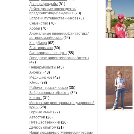
Дворцы/усадьбы
(81)
Действующие прозводства/
предприятия/учреждения
(73)
Встречи путешественников
(73)
Семейство
(70)
Хобби
(70)
Аномальные явления/фантастика/
астрономия/космос
(64)
Кладбища
(62)
Бьюти/релакс
(60)
Визы/загранпаспорта
(55)
Городское ориентирование/квесты
(47)
Пещеры/шахты
(45)
Анонсы
(43)
Медицинское
(42)
Юмор
(38)
Рабоче-туристическое
(35)
Заброшенные объекты
(34)
Климат
(31)
Московские рестораны традиционной
кухни
(28)
Горные лыжи
(27)
Автостоп
(26)
Путешественники
(26)
Делюсь опытом
(21)
Наши лекции/выступления/интервью