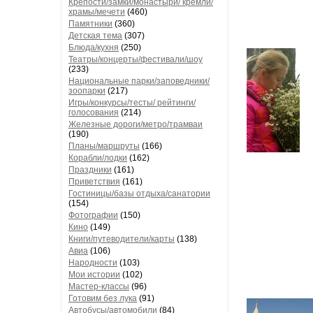
Крепости/замки/монастыри/ кремли/
храмы/мечети
(460)
Памятники
(360)
Детская тема
(307)
Блюда/кухня
(250)
Театры/концерты/фестивали/шоу
(233)
Национальные парки/заповедники/
зоопарки
(217)
Игры/конкурсы/тесты/ рейтинги/
голосования
(214)
Железные дороги/метро/трамваи
(190)
Планы/маршруты
(166)
Корабли/лодки
(162)
Праздники
(161)
Приветствия
(161)
Гостиницы/базы отдыха/санатории
(154)
Фотографии
(150)
Кино
(149)
Книги/путеводители/карты
(138)
Авиа
(106)
Народности
(103)
Мои истории
(102)
Мастер-классы
(96)
Готовим без лука
(91)
Автобусы/автомобили
(84)