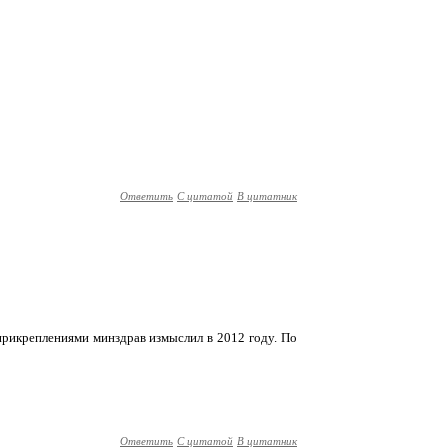
Ответить
С цитатой
В цитатник
с прикреплениями минздрав измыслил в 2012 году. По
Ответить
С цитатой
В цитатник