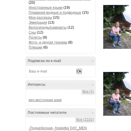
(20)
Иностранные языки
(19)
Плавания водные и подводные
(15)
Мои рассказы
(15)
Эмиграция
(13)
Велосипеды/самокаты
(12)
Сны
(12)
Полеты
(9)
Фото- и другая техника
(8)
Плюшки
(6)
Подписка по e-mail
-
Интересы
-
Все (1)
юго-восточная азия
Постоянные читатели
-
Все (2101)
-Поднебесная-
Assketka
DAY_MEN