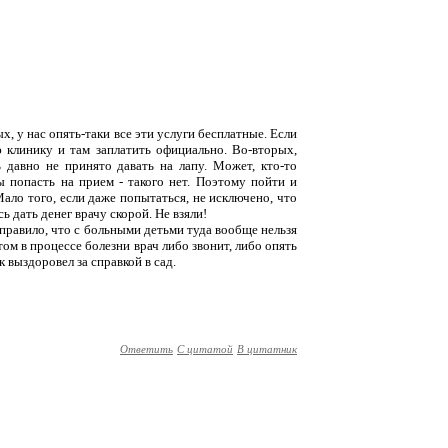
ых, у нас опять-таки все эти услуги бесплатные. Если
 клинику и там заплатить официально. Во-вторых,
 давно не принято давать на лапу. Может, кто-то
ы попасть на прием - такого нет. Поэтому пойти и
ало того, если даже попытаться, не исключено, что
ь дать денег врачу скорой. Не взяли!
и правило, что с больными детьми туда вообще нельзя
том в процессе болезни врач либо звонит, либо опять
 выздоровел за справкой в сад.
Ответить
С цитатой
В цитатник