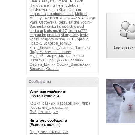
Elen_i_rebyata
Evgenij_Ruskich
Handbalancing
Heler
JBekkie
JulyFlower
Kelen
Khan-Dragon
Lapus_ka
Libertador
Lussit
Mela-ni
Melody-143
Nam
Natalya4455
Nattaliya
Pani_Ostrowska
Roksy
Taikhe
Yogini-
Sashenka
erlika
fro
gedichte
gost
harimau
karlsonchik67
lozanna777
nepaprika
nnadink
starry_fairy
teyty
vasily_sergeev
vesna_2010
Аргона
Граф-С
Золотое_кольцо
Катя_Дизайнер_Иванова
Лаконика
ЛеДо
Мелом_по_стеклу
Мудрый_Бодрис
Мышка-Машка
Наталия_Прошунина
Норманн
Сергей_Щипин
София_Выговская-
Блехман
Юксаре
Сообщества
-
Участник сообществ
(Всего в списке: 4)
Кошки_разных_народов
Пни_мира
Городские_взломщики
Пойдем_поедим
Читатель сообществ
(Всего в списке: 1)
Городские_взломщики