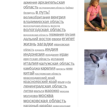
архангельская
армения
область
астраханская область
байкал
в путь!
беларусь
венгрия
великобритания
владимирская область
волгоградская область
вологда
вологодская область
германия
грузия
воронежская область
египет
дальний восток
евреи
жизнь
загадки
ивановская
индия
область
израиль
индонезия
иран
иордания
испания
иркутская область
италия
калужская область
карелия
камбоджа
кижи
карпаты
китай
костромская область
краснодарский край
красноярский край
крым
куба
ленинградская область
литва
марокко
мальта
мексика
москва
молдова
московская область
нагорный карабах
нижегородская