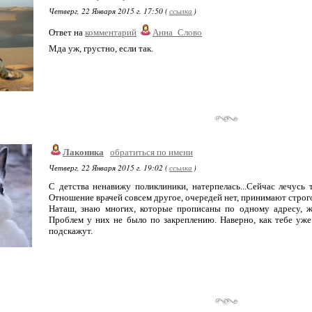
Четверг, 22 Января 2015 г. 17:50 (
ссылка
)
Ответ на
комментарий
Анна_Слово
Мда уж, грустно, если так.
Лаконика
обратиться по имени
Четверг, 22 Января 2015 г. 19:02 (
ссылка
)
С детства ненавижу поликлиники, натерпелась...Сейчас лечусь
Отношение врачей совсем другое, очередей нет, принимают строг
Наташ, знаю многих, которые прописаны по одному адресу, ж
Проблем у них не было по закреплению. Наверно, как тебе уже
подскажут.