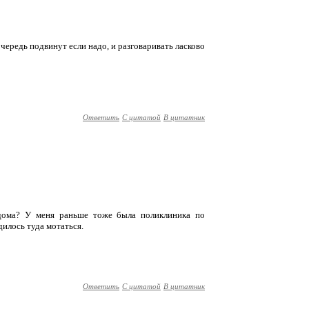
чередь подвинут если надо, и разговаривать ласково
Ответить
С цитатой
В цитатник
дома? У меня раньше тоже была поликлиника по
дилось туда мотаться.
Ответить
С цитатой
В цитатник