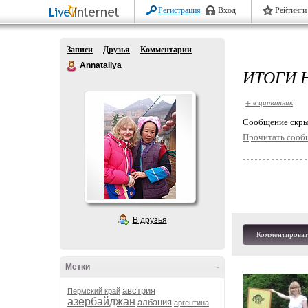
Регистрация
Вход
Рейтинги
Записи
Друзья
Комментарии
Annataliya
ИТОГИ 
+ в цитатник
Cообщение скры
Прочитать сооб
В друзья
Комментироват
Метки
-
австрия
Пермский край
азербайджан
албания
аргентина