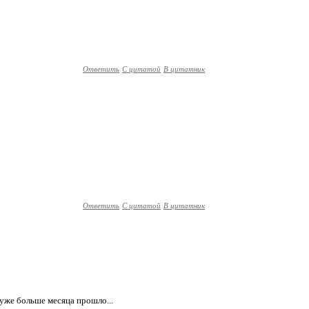
Ответить
С цитатой
В цитатник
Ответить
С цитатой
В цитатник
 уже больше месяца прошло...