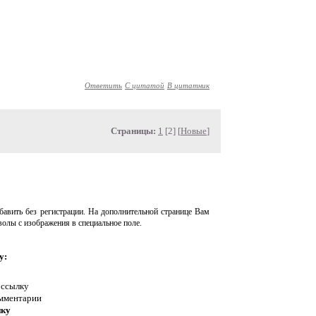
Ответить
С цитатой
В цитатник
Страницы:
1
[2] [
Новые
]
авить без регистрации. На дополнительной странице Вам
волы с изображения в специальное поле.
у:
 ссылку
омментарии
нку