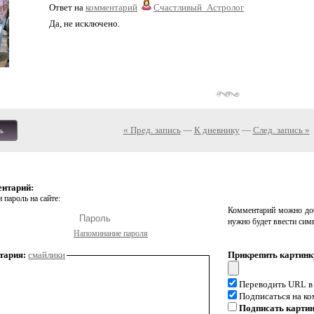
Ответ на
комментарий
Счастливый_Астролог
Да, не исключено.
« Пред. запись
—
К дневнику
—
След. запись »
ь
ентарий:
 пароль на сайте:
Комментарий можно доб
нужно будет ввести сим
Напоминание пароля
тария:
смайлики
Прикрепить картинк
Переводить URL в
Подписаться на к
Подписать карти