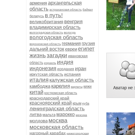
архангельская
армения
область
астраханская область
байкал
в путь!
беларусь
венгрия
великобритания
владимирская область
волгоградская область
вологда
вологодская область
германия
грузия
воронежская область
египет
дальний восток
евреи
жизнь
загадки
ивановская
индия
область
израиль
индонезия
иран
иордания
испания
иркутская область
италия
калужская область
карелия
камбоджа
кижи
карпаты
китай
костромская область
краснодарский край
красноярский край
крым
куба
ленинградская область
литва
марокко
мальта
мексика
москва
молдова
московская область
нагорный карабах
нижегородская