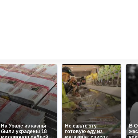
На Урале из казны
Не ешьте эту
В 
были украдены 18
готовую еду из
жес
миллионов рублей
магазина: список
кр