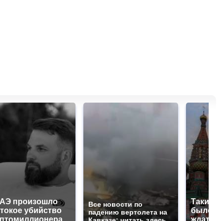
ОАЭ произошло
Таких 
Все новости по
токое убийство
было с 
падению вертолета на
иптомиллионера
ждать 
Кавказе: читать здесь