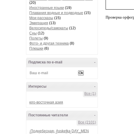
(20)
Иностранные языки
(19)
Плавания водные и подводные
(15)
Проверка орфог
Мои рассказы
(15)
Эмиграция
(13)
Велосипеды/самокаты
(12)
Сны
(12)
Полеты
(9)
Фото- и другая техника
(8)
Плюшки
(6)
Подписка по e-mail
-
Интересы
-
Все (1)
юго-восточная азия
Постоянные читатели
-
Все (2101)
-Поднебесная-
Assketka
DAY_MEN