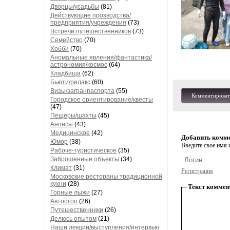
Дворцы/усадьбы
(81)
Действующие прозводства/
предприятия/учреждения
(73)
Встречи путешественников
(73)
Семейство
(70)
Хобби
(70)
Аномальные явления/фантастика/
астрономия/космос
(64)
Кладбища
(62)
Бьюти/релакс
(60)
Визы/загранпаспорта
(55)
Комментироват
Городское ориентирование/квесты
(47)
Пещеры/шахты
(45)
Анонсы
(43)
Медицинское
(42)
Добавить комм
Юмор
(38)
Введите свое имя и
Рабоче-туристическое
(35)
Заброшенные объекты
(34)
Климат
(31)
Регистрация
Московские рестораны традиционной
кухни
(28)
Текст коммен
Горные лыжи
(27)
Автостоп
(26)
Путешественники
(26)
Делюсь опытом
(21)
Наши лекции/выступления/интервью