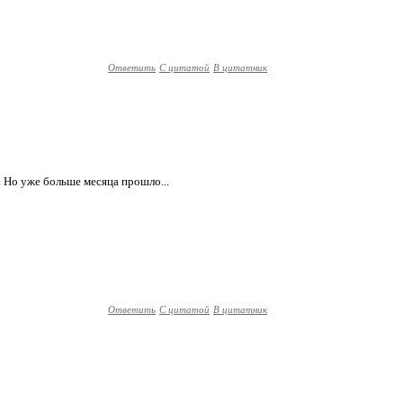
Ответить
С цитатой
В цитатник
. Но уже больше месяца прошло...
Ответить
С цитатой
В цитатник