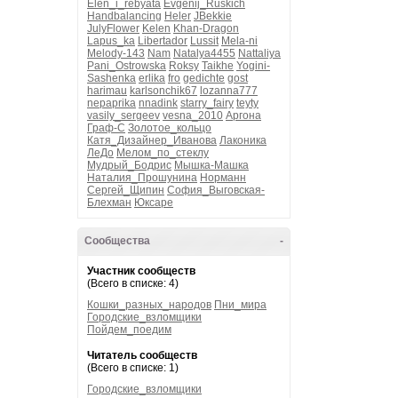
Elen_i_rebyata
Evgenij_Ruskich
Handbalancing
Heler
JBekkie
JulyFlower
Kelen
Khan-Dragon
Lapus_ka
Libertador
Lussit
Mela-ni
Melody-143
Nam
Natalya4455
Nattaliya
Pani_Ostrowska
Roksy
Taikhe
Yogini-
Sashenka
erlika
fro
gedichte
gost
harimau
karlsonchik67
lozanna777
nepaprika
nnadink
starry_fairy
teyty
vasily_sergeev
vesna_2010
Аргона
Граф-С
Золотое_кольцо
Катя_Дизайнер_Иванова
Лаконика
ЛеДо
Мелом_по_стеклу
Мудрый_Бодрис
Мышка-Машка
Наталия_Прошунина
Норманн
Сергей_Щипин
София_Выговская-
Блехман
Юксаре
Сообщества
-
Участник сообществ
(Всего в списке: 4)
Кошки_разных_народов
Пни_мира
Городские_взломщики
Пойдем_поедим
Читатель сообществ
(Всего в списке: 1)
Городские_взломщики