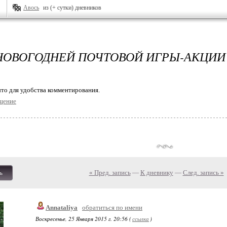
Авось
из (+ сутки) дневников
НОВОГОДНЕЙ ПОЧТОВОЙ ИГРЫ-АКЦИИ -
то для удобства комментирования.
щение
« Пред. запись
—
К дневнику
—
След. запись »
ь
Annataliya
обратиться по имени
Воскресенье, 25 Января 2015 г. 20:56 (
ссылка
)