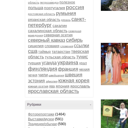
полезное
область
петрозаводск
россия
польша
португалия
румыния
ростовская область
санкт-
рязанская область
рязань
петербург
сахалин
сахалинская область
северная
северная осетия
македония
сибирь
северный кавказ
ссылки
сицилия
словакия
словения
сша
тверская
татарстан
таймыр
область
тунис
тульская область
украина
уганда
турция
урал
финляндия
франция
чехия
швеция
чили
чечня
швейцария
южная корея
эстония
эфиопия
япония
ярославль
ява
южная осетия
ярославская область
Рубрики
-
Фоторепортажи
(1464)
Выставки/музеи
(591)
Традиции/обычаи
(590)