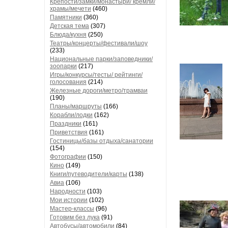
Крепости/замки/монастыри/ кремли/
храмы/мечети
(460)
Памятники
(360)
Детская тема
(307)
Блюда/кухня
(250)
Театры/концерты/фестивали/шоу
(233)
Национальные парки/заповедники/
зоопарки
(217)
Игры/конкурсы/тесты/ рейтинги/
голосования
(214)
Железные дороги/метро/трамваи
(190)
Планы/маршруты
(166)
Корабли/лодки
(162)
Праздники
(161)
Приветствия
(161)
Гостиницы/базы отдыха/санатории
(154)
Фотографии
(150)
Кино
(149)
Книги/путеводители/карты
(138)
Авиа
(106)
Народности
(103)
Мои истории
(102)
Мастер-классы
(96)
Готовим без лука
(91)
Автобусы/автомобили
(84)