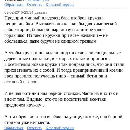
Обратиться
-
Ответить
-
К полной версии
03-02-2015-23:34
удалить
Предприимчивый владелец бара изобрел кружки-
непроливайки. Выглядят они как колбы для химической
лаборатории, большой шар внизу и длинное узкое
горлышко. Из такой кружки при всем желании – не
обольешься, даже будучи не слишком трезвым.
А чтобы кружки не падали, под них сделали специальные
деревянные подставки, в которых их так и приносят.
Посетителям новые кружки так понравились, что они стали
прихватывать их с собой. И тогда предприимчивый хозяин
ввел правило: получаешь пиво – снимай ботинок и
оставляй в залог.
И вешал ботинки над барной стойкой. Часть из них так и
висит там. Видимо, кто-то из посетителей все-таки
предпочел кружку…
А эта обувь висит на верёвке на улице, похоже, над барной
стойкой уже нет места.
Обратиться
-
Ответить
-
К полной версии