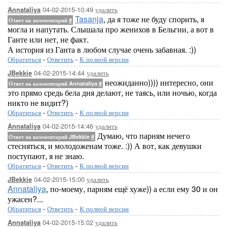
04-02-2015-10:49
удалить
Annataliya
Tasanja
, да я тоже не буду спорить, я
Ответ на комментарий
#
могла и напутать. Слышала про женихов в Бельгии, а вот в
Ганте или нет, не факт.
А история из Ганта в любом случае очень забавная. :))
Обратиться
-
Ответить
-
К полной версии
04-02-2015-14:44
удалить
JBekkie
неожиданно)))) интересно, они
Ответ на комментарий Annataliya
#
это прямо средь бела дня делают, не таясь, или ночью, когда
никто не видит?)
Обратиться
-
Ответить
-
К полной версии
04-02-2015-14:46
удалить
Annataliya
Думаю, что парням нечего
Ответ на комментарий JBekkie
#
стесняться, и молодоженам тоже. :)) А вот, как девушки
поступают, я не знаю.
Обратиться
-
Ответить
-
К полной версии
04-02-2015-15:00
удалить
JBekkie
Annataliya
, по-моему, парням ещё хуже)) а если ему 30 и он
ужасен?...
Обратиться
-
Ответить
-
К полной версии
04-02-2015-15:02
удалить
Annataliya