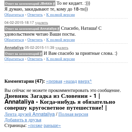
То не кидает. :)))
Ответ на комментарий JBekkie
#
Я думаю, закидывают те, кому до 18-ти))
Обратиться
-
Ответить
-
К полной версии
04-02-2015-18:17
удалить
Спасибо, Наташа! С
Ответ на комментарий Annataliya
#
удовольствием читаю Ваши посты.
Обратиться
-
Ответить
-
К полной версии
05-02-2015-11:39
удалить
Annataliya
И Вам спасибо за приятные слова. :)
Ответ на комментарий
#
Обратиться
-
Ответить
-
К полной версии
Комментарии (47):
«первая
«назад
вверх^
Вы сейчас не можете прокомментировать это сообщение.
Дневник Загадка из Словении - 1 |
Annataliya - Когда-нибудь я обязательно
совершу кругосветное путешествие! |
Лента друзей Annataliya
/
Полная версия
Добавить в друзья
Страницы:
«позже
раньше»