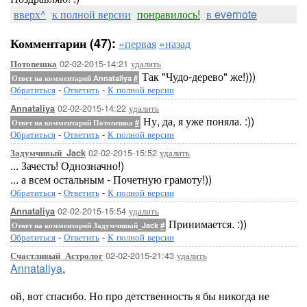
вверх^
к полной версии
понравилось!
в evernote
Комментарии (47):
«первая
«назад
02-02-2015-14:21
удалить
Потопешка
Так "Чудо-дерево" же!)))
Ответ на комментарий Annataliya
#
Обратиться
-
Ответить
-
К полной версии
02-02-2015-14:22
удалить
Annataliya
Ну, да, я уже поняла. :))
Ответ на комментарий Потопешка
#
Обратиться
-
Ответить
-
К полной версии
02-02-2015-15:52
удалить
Задумчивый_Jack
... Зачесть! Однозначно!)
... а всем остальным - Почетную грамоту!))
Обратиться
-
Ответить
-
К полной версии
02-02-2015-15:54
удалить
Annataliya
Принимается. :))
Ответ на комментарий Задумчивый_Jack
#
Обратиться
-
Ответить
-
К полной версии
02-02-2015-21:43
удалить
Счастливый_Астролог
Annataliya
,
ой, вот спасибо. Но про детственность я бы никогда не