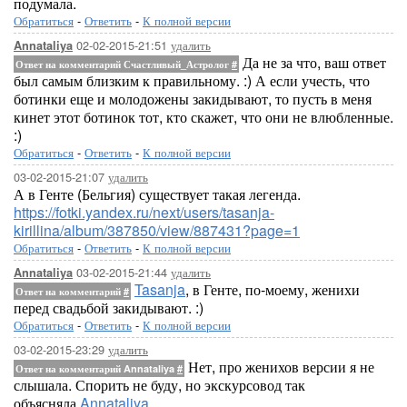
подумала.
Обратиться
-
Ответить
-
К полной версии
02-02-2015-21:51
удалить
Annataliya
Да не за что, ваш ответ
Ответ на комментарий Счастливый_Астролог
#
был самым близким к правильному. :) А если учесть, что
ботинки еще и молодожены закидывают, то пусть в меня
кинет этот ботинок тот, кто скажет, что они не влюбленные.
:)
Обратиться
-
Ответить
-
К полной версии
03-02-2015-21:07
удалить
А в Генте (Бельгия) существует такая легенда.
https://fotki.yandex.ru/next/users/tasanja-
kirillina/album/387850/view/887431?page=1
Обратиться
-
Ответить
-
К полной версии
03-02-2015-21:44
удалить
Annataliya
Tasanja
, в Генте, по-моему, женихи
Ответ на комментарий
#
перед свадьбой закидывают. :)
Обратиться
-
Ответить
-
К полной версии
03-02-2015-23:29
удалить
Нет, про женихов версии я не
Ответ на комментарий Annataliya
#
слышала. Спорить не буду, но экскурсовод так
объясняла.
Annataliya
,