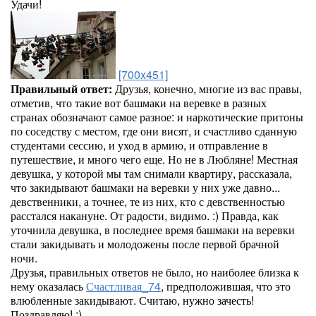
Удачи!
[700x451]
Правильный ответ:
Друзья, конечно, многие из вас правы,
отметив, что такие вот башмаки на веревке в разных
странах обозначают самое разное: и наркотические притоны
по соседству с местом, где они висят, и счастливо сданную
студентами сессию, и уход в армию, и отправление в
путешествие, и много чего еще. Но не в Любляне! Местная
девушка, у которой мы там снимали квартиру, рассказала,
что закидывают башмаки на веревки у них уже давно...
девственники, а точнее, те из них, кто с девственностью
расстался накануне. От радости, видимо. :) Правда, как
уточнила девушка, в последнее время башмаки на веревки
стали закидывать и молодожены после первой брачной
ночи.
Друзья, правильных ответов не было, но наиболее близка к
нему оказалась
Счастливая_74
, предположившая, что это
влюбленные закидывают. Считаю, нужно зачесть!
Поздравляю! :)