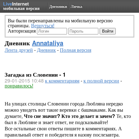
Live
Internet
Дневники
Личка
мобильная версия
Вы были перенаправлены на мобильную версию
страницы.
Вернуться!
Авторизация
Дневник
Annataliya
Лента друзей
-
Дневник
-
Полная версия
Загадка из Словении - 1
29-01-2015 10:48
к комментариям
-
к полной версии
-
понравилось!
На улицах столицы Словении города Любляна нередко
можно увидеть вот такие веревки с башмаками. Как вы
думаете,
Что сие значит? Кто это делает и зачем?
Те, кто
был в Любляне и знает ответ, не подсказывайте!
Все остальные свои ответы пишите в комментариях. А
правильный ответ и победителя я назову послезавтра.