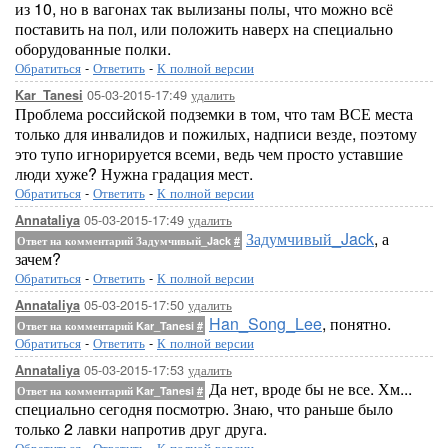
из 10, но в вагонах так вылизаны полы, что можно всё
поставить на пол, или положить наверх на специально
оборудованные полки.
Обратиться
-
Ответить
-
К полной версии
05-03-2015-17:49
удалить
Kar_Tanesi
Проблема российской подземки в том, что там ВСЕ места
только для инвалидов и пожилых, надписи везде, поэтому
это тупо игнорируется всеми, ведь чем просто уставшие
люди хуже? Нужна градация мест.
Обратиться
-
Ответить
-
К полной версии
05-03-2015-17:49
удалить
Annataliya
Задумчивый_Jack
, а
Ответ на комментарий Задумчивый_Jack
#
зачем?
Обратиться
-
Ответить
-
К полной версии
05-03-2015-17:50
удалить
Annataliya
Han_Song_Lee
, понятно.
Ответ на комментарий Kar_Tanesi
#
Обратиться
-
Ответить
-
К полной версии
05-03-2015-17:53
удалить
Annataliya
Да нет, вроде бы не все. Хм...
Ответ на комментарий Kar_Tanesi
#
специально сегодня посмотрю. Знаю, что раньше было
только 2 лавки напротив друг друга.
Обратиться
-
Ответить
-
К полной версии