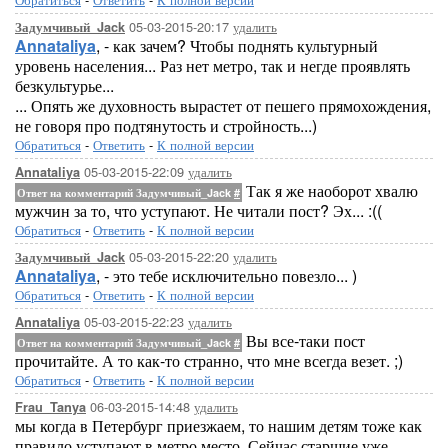
05-03-2015-20:17
удалить
Задумчивый_Jack
Annataliya
, - как зачем? Чтобы поднять культурный
уровень населения... Раз нет метро, так и негде проявлять
безкультурье...
... Опять же духовность вырастет от пешего прямохождения,
не говоря про подтянутость и стройность...)
Обратиться
-
Ответить
-
К полной версии
05-03-2015-22:09
удалить
Annataliya
Так я же наоборот хвалю
Ответ на комментарий Задумчивый_Jack
#
мужчин за то, что уступают. Не читали пост? Эх... :((
Обратиться
-
Ответить
-
К полной версии
05-03-2015-22:20
удалить
Задумчивый_Jack
Annataliya
, - это тебе исключительно повезло... )
Обратиться
-
Ответить
-
К полной версии
05-03-2015-22:23
удалить
Annataliya
Вы все-таки пост
Ответ на комментарий Задумчивый_Jack
#
прочитайте. А то как-то странно, что мне всегда везет. ;)
Обратиться
-
Ответить
-
К полной версии
06-03-2015-14:48
удалить
Frau_Tanya
мы когда в Петербург приезжаем, то нашим детям тоже как
правило уступают в метро место. Сейчас старшие уже