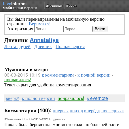
Live
Internet
Дневники
Личка
мобильная версия
Вы были перенаправлены на мобильную версию
страницы.
Вернуться!
Авторизация
Дневник
Annataliya
Лента друзей
-
Дневник
-
Полная версия
Мужчины в метро
03-03-2015 10:19
к комментариям
-
к полной версии
-
понравилось!
Текст скрыт для удобства комментирования
вверх^
к полной версии
понравилось!
в evernote
Комментарии (100):
«первая
«назад
вперёд»
последняя»
03-03-2015-23:58
удалить
Маленита
Пока я была беременна, мне место тоже по большей части