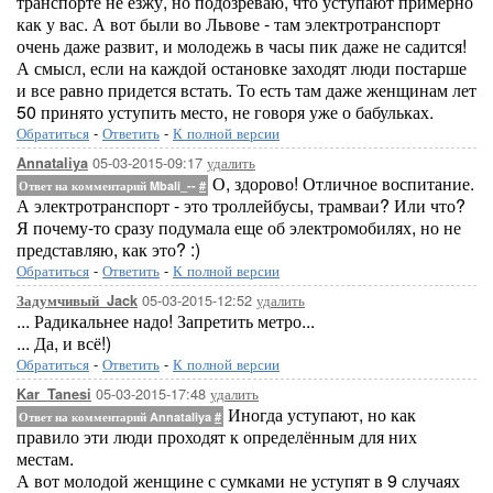
транспорте не езжу, но подозреваю, что уступают примерно
как у вас. А вот были во Львове - там электротранспорт
очень даже развит, и молодежь в часы пик даже не садится!
А смысл, если на каждой остановке заходят люди постарше
и все равно придется встать. То есть там даже женщинам лет
50 принято уступить место, не говоря уже о бабульках.
Обратиться
-
Ответить
-
К полной версии
05-03-2015-09:17
удалить
Annataliya
О, здорово! Отличное воспитание.
Ответ на комментарий Mbali_--
#
А электротранспорт - это троллейбусы, трамваи? Или что?
Я почему-то сразу подумала еще об электромобилях, но не
представляю, как это? :)
Обратиться
-
Ответить
-
К полной версии
05-03-2015-12:52
удалить
Задумчивый_Jack
... Радикальнее надо! Запретить метро...
... Да, и всё!)
Обратиться
-
Ответить
-
К полной версии
05-03-2015-17:48
удалить
Kar_Tanesi
Иногда уступают, но как
Ответ на комментарий Annataliya
#
правило эти люди проходят к определённым для них
местам.
А вот молодой женщине с сумками не уступят в 9 случаях