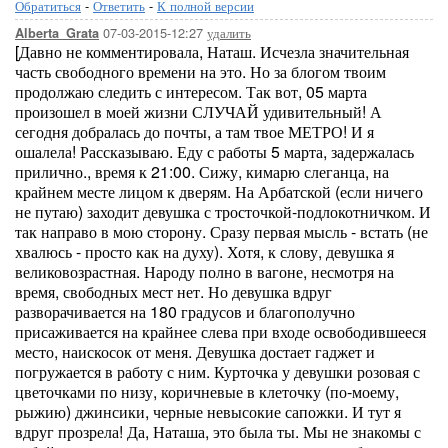
Обратиться
-
Ответить
-
К полной версии
07-03-2015-12:27
удалить
Alberta_Grata
[Давно не комментировала, Наташ. Исчезла значительная
часть свободного времени на это. Но за блогом твоим
продолжаю следить с интересом. Так вот, 05 марта
произошел в моей жизни СЛУЧАЙ удивительный! А
сегодня добралась до почты, а там твое МЕТРО! И я
ошалела! Рассказываю. Еду с работы 5 марта, задержалась
прилично., время к 21:00. Сижу, кимарю слеганца, на
крайнем месте лицом к дверям. На Арбатской (если ничего
не путаю) заходит девушка с тросточкой-подлокотничком. И
так направо в мою сторону. Сразу первая мысль - встать (не
хвалюсь - просто как на духу). Хотя, к слову, девушка я
великовозрастная. Народу полно в вагоне, несмотря на
время, свободных мест нет. Но девушка вдруг
разворачивается на 180 градусов и благополучно
присаживается на крайнее слева при входе освободившееся
место, наискосок от меня. Девушка достает гаджет и
погружается в работу с ним. Курточка у девушки розовая с
цветочками по низу, коричневые в клеточку (по-моему,
рыжию) джинсики, черные невысокие сапожки. И тут я
вдруг прозрела! Да, Наташа, это была ты. Мы не знакомы с