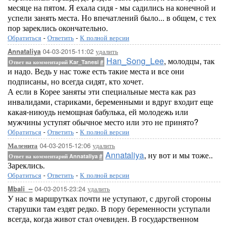
месяце на пятом. Я ехала сидя - мы садились на конечной и
успели занять места. Но впечатлений было... в общем, с тех
пор зареклись окончательно.
Обратиться
-
Ответить
-
К полной версии
04-03-2015-11:02
удалить
Annataliya
Han_Song_Lee
, молодцы, так
Ответ на комментарий Kar_Tanesi
#
и надо. Ведь у нас тоже есть такие места и все они
подписаны, но всегда сидят, кто хочет.
А если в Корее заняты эти специальные места как раз
инвалидами, стариками, беременными и вдруг входит еще
какая-ниюудь немощная бабулька, ей молодежь или
мужчины уступят обычное место или это не принято?
Обратиться
-
Ответить
-
К полной версии
04-03-2015-12:06
удалить
Маленита
Annataliya
, ну вот и мы тоже..
Ответ на комментарий Annataliya
#
Зареклись.
Обратиться
-
Ответить
-
К полной версии
04-03-2015-23:24
удалить
Mbali_--
У нас в маршрутках почти не уступают, с другой стороны
старушки там ездят редко. В пору беременности уступали
всегда, когда живот стал очевиден. В государственном