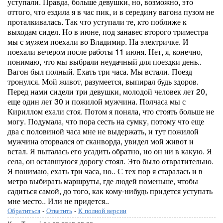
уступали. Правда, больше девушки, но, возможно, это
оттого, что ездила я в час пик, и в середину вагона пузом не
проталкивалась. Так что уступали те, кто поближе к
выходам сидел. Но в июне, под занавес второго триместра
мы с мужем поехали во Владимир. На электричке. И
поехали вечером после работы 11 июня. Нет, я, конечно,
понимаю, что мы выбрали неудачный для поездки день..
Вагон был полный. Ехать три часа. Мы встали. Поезд
тронулся. Мой живот, разумеется, выпирал будь здоров.
Перед нами сидели три девушки, молодой человек лет 20,
еще один лет 30 и пожилой мужчина. Полчаса мы с
Кириллом ехали стоя. Потом я поняла, что стоять больше не
могу. Подумала, что пора сесть на сумку, потому что еще
два с половиной часа мне не выдержать, и тут пожилой
мужчина оторвался от сканворда, увидел мой живот и
встал. Я пыталась его усадить обратно, но он ни в какую. Я
села, он оставшуюся дорогу стоял. Это было отвратительно.
Я понимаю, ехать три часа, но.. С тех пор я старалась и в
метро выбирать маршруты, где людей поменьше, чтобы
садиться самой, до того, как кому-нибудь придется уступать
мне место.. Или не придется..
Обратиться
-
Ответить
-
К полной версии