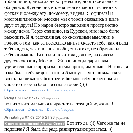
тобой лично, никогда не встречались, но в твоем блоге
общались. Я, конечно, видела тебя на многочисленных
фотках и одежду эту, по-моему, видела. Я офигела! В
многомиллионной Москве мы с тобой оказались в шаге
друг от друга! Но народ быстро заполнил пространство
между нами. Через станцию, на Курской, мне надо было
выходить. И я, растерянная, со скачущими мыслями в
голове о том, как за несколько минут сказать тебе, как я рада
тебя видеть, так и вышла в общем потоке, не обратив на
себя внимание. Вышла и покатила дальше, на совсем
другую окраину Москвы. Жизнь иногда дарит нам
удивительные сюрпризы, но мы проходим мимо... Наташа, я
рада была тебя видеть, хоть и 5 минут. Пусть ножка твоя
восстанавливается быстрей и больше тебя не беспокоит.
Спасибо тебе за блог, всегда с тобой :))))
Обратиться
-
Ответить
-
К полной версии
07-03-2015-17:54
удалить
ketsy
вот из этого мальчика вырастет настоящий мужчина!
Обратиться
-
Ответить
-
К полной версии
07-03-2015-21:36
удалить
Annataliya
Вот это да! :))) Чего же ты не
Ответ на комментарий Alberta_Grata
#
подошла? Я была бы рада развиртуализироваться. :))