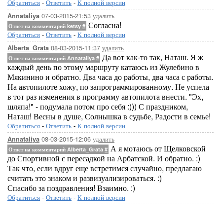
Обратиться
-
Ответить
-
К полной версии
07-03-2015-21:53
удалить
Annataliya
Согласна!
Ответ на комментарий ketsy
#
Обратиться
-
Ответить
-
К полной версии
08-03-2015-11:37
удалить
Alberta_Grata
Да вот как-то так, Наташ. Я ж
Ответ на комментарий Annataliya
#
каждый день по этому маршруту катаюсь из Жулебино в
Мякинино и обратно. Два часа до работы, два часа с работы.
На автопилоте хожу, по запрограммированному. Не успела
в тот раз изменения в программу автопилота внести. "Эх,
шляпа!" - подумала потом про себя :))) С праздником,
Наташ! Весны в душе, Солнышка в судьбе, Радости в семье!
Обратиться
-
Ответить
-
К полной версии
08-03-2015-12:06
удалить
Annataliya
А я мотаюсь от Щелковской
Ответ на комментарий Alberta_Grata
#
до Спортивной с пересадкой на Арбатской. И обратно. :)
Так что, если вдруг еще встретимся случайно, предлагаю
считать это знаком и развизуализироваться. :)
Спасибо за поздравления! Взаимно. :)
Обратиться
-
Ответить
-
К полной версии