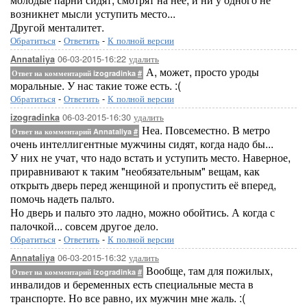
возникнет мысли уступить место...
Другой менталитет.
Обратиться
-
Ответить
-
К полной версии
06-03-2015-16:22
удалить
Annataliya
А, может, просто уроды
Ответ на комментарий izogradinka
#
моральные. У нас такие тоже есть. :(
Обратиться
-
Ответить
-
К полной версии
06-03-2015-16:30
удалить
izogradinka
Неа. Повсеместно. В метро
Ответ на комментарий Annataliya
#
очень интеллигентные мужчины сидят, когда надо бы...
У них не учат, что надо встать и уступить место. Наверное,
приравнивают к таким "необязательным" вещам, как
открыть дверь перед женщиной и пропустить её вперед,
помочь надеть пальто.
Но дверь и пальто это ладно, можно обойтись. А когда с
палочкой... совсем другое дело.
Обратиться
-
Ответить
-
К полной версии
06-03-2015-16:32
удалить
Annataliya
Вообще, там для пожилых,
Ответ на комментарий izogradinka
#
инвалидов и беременных есть специальные места в
транспорте. Но все равно, их мужчин мне жаль. :(