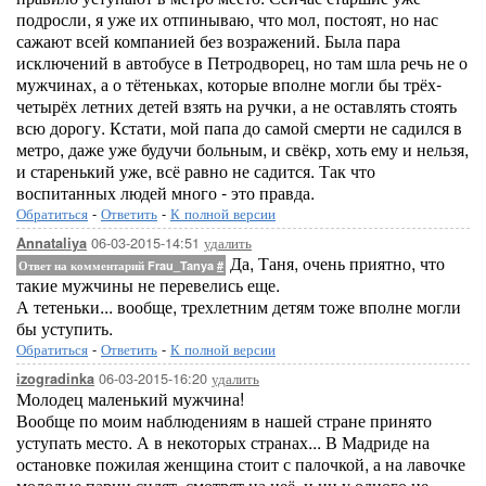
подросли, я уже их отпинываю, что мол, постоят, но нас
сажают всей компанией без возражений. Была пара
исключений в автобусе в Петродворец, но там шла речь не о
мужчинах, а о тётеньках, которые вполне могли бы трёх-
четырёх летних детей взять на ручки, а не оставлять стоять
всю дорогу. Кстати, мой папа до самой смерти не садился в
метро, даже уже будучи больным, и свёкр, хоть ему и нельзя,
и старенький уже, всё равно не садится. Так что
воспитанных людей много - это правда.
Обратиться
-
Ответить
-
К полной версии
06-03-2015-14:51
удалить
Annataliya
Да, Таня, очень приятно, что
Ответ на комментарий Frau_Tanya
#
такие мужчины не перевелись еще.
А тетеньки... вообще, трехлетним детям тоже вполне могли
бы уступить.
Обратиться
-
Ответить
-
К полной версии
06-03-2015-16:20
удалить
izogradinka
Молодец маленький мужчина!
Вообще по моим наблюдениям в нашей стране принято
уступать место. А в некоторых странах... В Мадриде на
остановке пожилая женщина стоит с палочкой, а на лавочке
молодые парни сидят, смотрят на неё, и ни у одного не