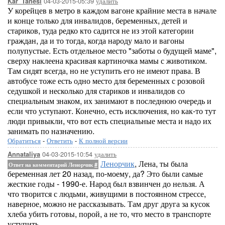
04-03-2015-05:39
удалить
Kar_Tanesi
У корейцев в метро в каждом вагоне крайние места в начале
и конце только для инвалидов, беременных, детей и
стариков, туда редко кто садится не из этой категории
граждан, да и то тогда, когда народу мало и вагоны
полупустые. Есть отдельное место "заботы о будущей маме",
сверху наклеена красивая картиночка мамы с животиком.
Там сидят всегда, но не уступить его не имеют права. В
автобусе тоже есть одно место для беременных с розовой
седушкой и несколько для стариков и инвалидов со
специальным знаком, их занимают в последнюю очередь и
если что уступают. Конечно, есть исключения, но как-то тут
люди привыкли, что вот есть специальные места и надо их
занимать по назначению.
Обратиться
-
Ответить
-
К полной версии
04-03-2015-10:54
удалить
Annataliya
Ленорчик
, Лена, ты была
Ответ на комментарий Ленорчик
#
беременная лет 20 назад, по-моему, да? Это были самые
жесткие годы - 1990-е. Народ был взвинчен до нельзя. А
что творится с людьми, живущими в постоянном стрессе,
наверное, можно не рассказывать. Там друг друга за кусок
хлеба убить готовы, порой, а не то, что место в транспорте
уступить.