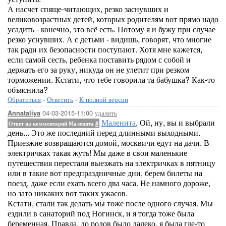
А насчет спяще-читающих, резко заснувших и
великовозрастных детей, которых родителям вот прямо надо
усадить - конечно, это всё есть. Потому я и бужу при случае
резко уснувших. А с детьми - видишь, говорят, что многие
так ради их безопасности поступают. Хотя мне кажется,
если самой сесть, ребенка поставить рядом с собой и
держать его за руку, никуда он не улетит при резком
торможении. Кстати, что тебе говорила та бабушка? Как-то
объяснила?
Обратиться
-
Ответить
-
К полной версии
04-03-2015-11:00
удалить
Annataliya
Маленита
, Ой, ну, вы и выбрали
Ответ на комментарий Маленита
#
день... Это же последний перед длинными выходными.
Приезжие возвращаются домой, москвичи едут на дачи. В
электричках такая жуть! Мы даже в свои маленькие
путешествия перестали выезжать на электричках в пятницу
или в такие вот предпраздничные дни, берем билеты на
поезд, даже если ехать всего два часа. Не намного дороже,
но зато никаких вот таких ужасов.
Кстати, стали так делать мы тоже после одного случая. Мы
ездили в санаторий под Ногинск, и я тогда тоже была
беременная. Правда, до родов было далеко, я была где-то