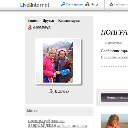
Регистрация
Вход
Рейтинги
Записи
Друзья
Комментарии
Annataliya
ПОИГРА
+ в цитатник
Cообщение скры
Прочитать сооб
В друзья
Комментироват
Метки
-
австрия
Пермский край
азербайджан
албания
аргентина