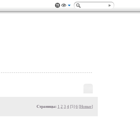
Страницы:
1
2
3
4
[5]
6
[
Новые
]