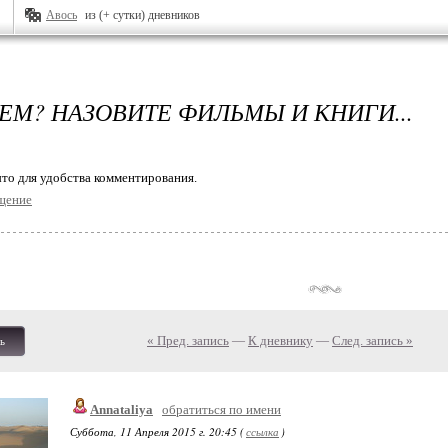
Авось
из (+ сутки) дневников
ЕМ? НАЗОВИТЕ ФИЛЬМЫ И КНИГИ...
то для удобства комментирования.
щение
« Пред. запись
—
К дневнику
—
След. запись »
ь
Annataliya
обратиться по имени
Суббота, 11 Апреля 2015 г. 20:45 (
ссылка
)