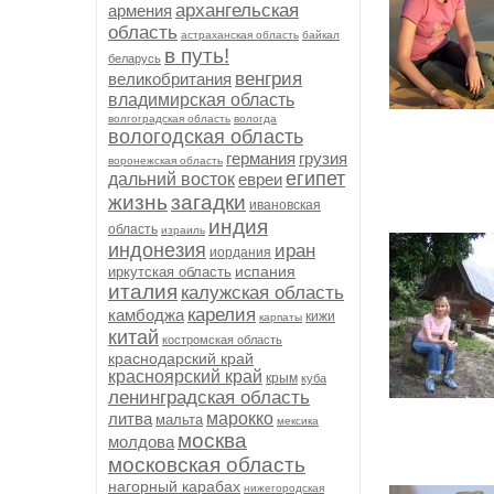
архангельская
армения
область
астраханская область
байкал
в путь!
беларусь
венгрия
великобритания
владимирская область
волгоградская область
вологда
вологодская область
германия
грузия
воронежская область
египет
дальний восток
евреи
жизнь
загадки
ивановская
индия
область
израиль
индонезия
иран
иордания
испания
иркутская область
италия
калужская область
карелия
камбоджа
кижи
карпаты
китай
костромская область
краснодарский край
красноярский край
крым
куба
ленинградская область
литва
марокко
мальта
мексика
москва
молдова
московская область
нагорный карабах
нижегородская