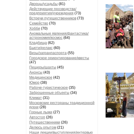
Дворцы/усадьбы
(81)
Действующие прозводства/
предприятия/учреждения
(73)
Встречи путешественников
(73)
Семейство
(70)
Хобби
(70)
Аномальные явления/фантастика/
астрономия/космос
(64)
Кладбища
(62)
Бьюти/релакс
(60)
Визы/загранпаспорта
(55)
Городское ориентирование/квесты
(47)
Пещеры/шахты
(45)
Анонсы
(43)
Медицинское
(42)
Юмор
(38)
Рабоче-туристическое
(35)
Заброшенные объекты
(34)
Климат
(31)
Московские рестораны традиционной
кухни
(28)
Горные лыжи
(27)
Автостоп
(26)
Путешественники
(26)
Делюсь опытом
(21)
Наши лекции/выступления/интервью