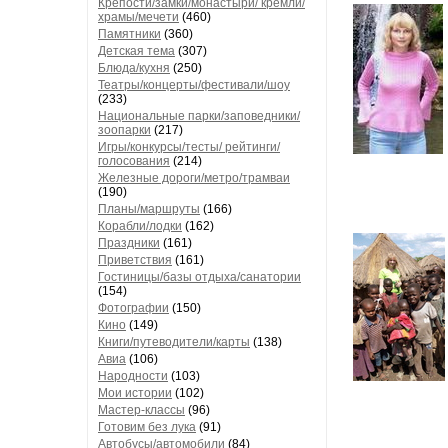
Крепости/замки/монастыри/ кремли/
храмы/мечети
(460)
Памятники
(360)
Детская тема
(307)
Блюда/кухня
(250)
Театры/концерты/фестивали/шоу
(233)
Национальные парки/заповедники/
зоопарки
(217)
Игры/конкурсы/тесты/ рейтинги/
голосования
(214)
Железные дороги/метро/трамваи
(190)
Планы/маршруты
(166)
Корабли/лодки
(162)
Праздники
(161)
Приветствия
(161)
Гостиницы/базы отдыха/санатории
(154)
Фотографии
(150)
Кино
(149)
Книги/путеводители/карты
(138)
Авиа
(106)
Народности
(103)
Мои истории
(102)
Мастер-классы
(96)
Готовим без лука
(91)
Автобусы/автомобили
(84)