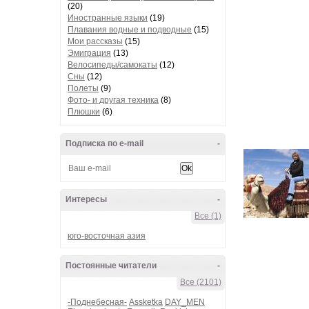
(20)
Иностранные языки
(19)
Плавания водные и подводные
(15)
Мои рассказы
(15)
Эмиграция
(13)
Велосипеды/самокаты
(12)
Сны
(12)
Полеты
(9)
Фото- и другая техника
(8)
Плюшки
(6)
Подписка по e-mail
-
Интересы
-
Все (1)
юго-восточная азия
Постоянные читатели
-
Все (2101)
-Поднебесная-
Assketka
DAY_MEN