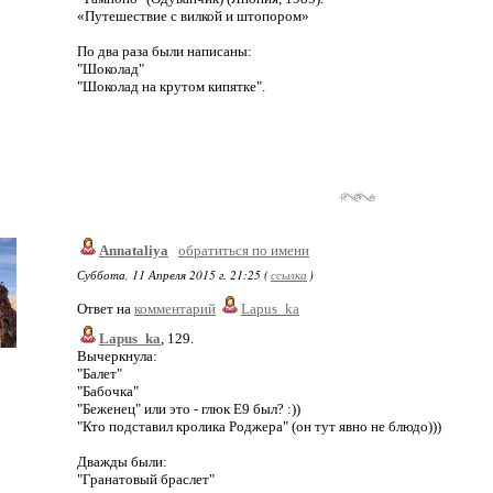
«Путешествие с вилкой и штопором»
По два раза были написаны:
"Шоколад"
"Шоколад на крутом кипятке".
Annataliya
обратиться по имени
Суббота, 11 Апреля 2015 г. 21:25 (
ссылка
)
Ответ на
комментарий
Lapus_ka
Lapus_ka
, 129.
Вычеркнула:
"Балет"
"Бабочка"
"Беженец" или это - глюк Е9 был? :))
"Кто подставил кролика Роджера" (он тут явно не блюдо)))
Дважды были:
"Гранатовый браслет"