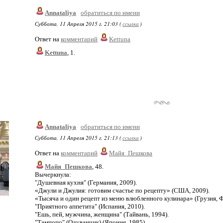
Annataliya
обратиться по имени
Суббота, 11 Апреля 2015 г. 21:03 (
ссылка
)
Ответ на
комментарий
Kettuna
Kettuna
, 1.
Annataliya
обратиться по имени
Суббота, 11 Апреля 2015 г. 21:13 (
ссылка
)
Ответ на
комментарий
Майя_Пешкова
Майя_Пешкова
, 48.
Вычеркнула:
"Душевная кухня" (Германия, 2009).
«Джули и Джулия: готовим счастье по рецепту» (США, 2009).
«Тысяча и один рецепт из меню влюбленного кулинара» (Грузия, Ф
"Приятного аппетита" (Испания, 2010).
"Ешь, пей, мужчина, женщина" (Тайвань, 1994).
"Тампопо" (Одуванчик) (Япония, 1985).