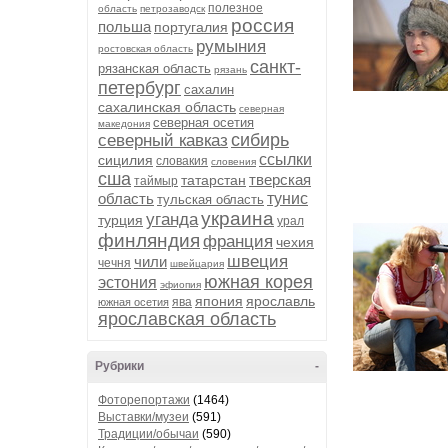
полезное
область
петрозаводск
россия
польша
португалия
румыния
ростовская область
санкт-
рязанская область
рязань
петербург
сахалин
сахалинская область
северная
северная осетия
македония
сибирь
северный кавказ
ссылки
сицилия
словакия
словения
сша
тверская
татарстан
таймыр
область
тунис
тульская область
украина
уганда
турция
урал
финляндия
франция
чехия
швеция
чили
чечня
швейцария
южная корея
эстония
эфиопия
япония
ярославль
ява
южная осетия
ярославская область
Рубрики
-
Фоторепортажи
(1464)
Выставки/музеи
(591)
Традиции/обычаи
(590)