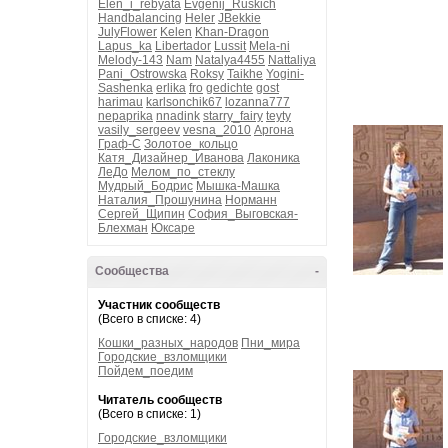
Elen_i_rebyata
Evgenij_Ruskich
Handbalancing
Heler
JBekkie
JulyFlower
Kelen
Khan-Dragon
Lapus_ka
Libertador
Lussit
Mela-ni
Melody-143
Nam
Natalya4455
Nattaliya
Pani_Ostrowska
Roksy
Taikhe
Yogini-
Sashenka
erlika
fro
gedichte
gost
harimau
karlsonchik67
lozanna777
nepaprika
nnadink
starry_fairy
teyty
vasily_sergeev
vesna_2010
Аргона
Граф-С
Золотое_кольцо
Катя_Дизайнер_Иванова
Лаконика
ЛеДо
Мелом_по_стеклу
Мудрый_Бодрис
Мышка-Машка
Наталия_Прошунина
Норманн
Сергей_Щипин
София_Выговская-
Блехман
Юксаре
Сообщества
-
Участник сообществ
(Всего в списке: 4)
Кошки_разных_народов
Пни_мира
Городские_взломщики
Пойдем_поедим
Читатель сообществ
(Всего в списке: 1)
Городские_взломщики