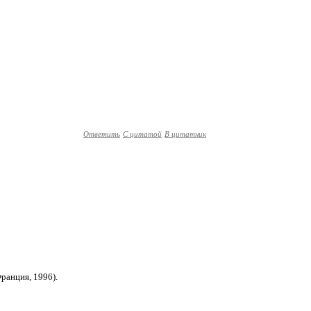
Ответить
С цитатой
В цитатник
ранция, 1996).