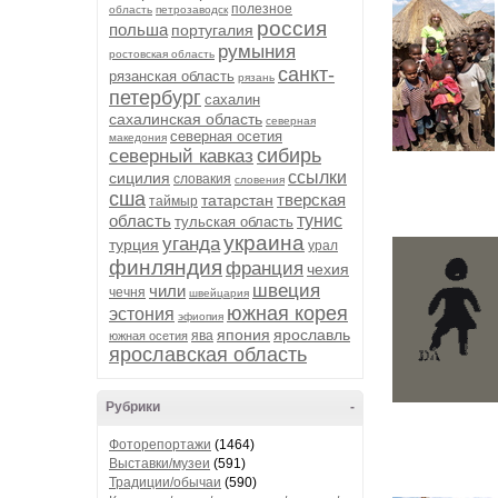
полезное
область
петрозаводск
россия
польша
португалия
румыния
ростовская область
санкт-
рязанская область
рязань
петербург
сахалин
сахалинская область
северная
северная осетия
македония
сибирь
северный кавказ
ссылки
сицилия
словакия
словения
сша
тверская
татарстан
таймыр
область
тунис
тульская область
украина
уганда
турция
урал
финляндия
франция
чехия
швеция
чили
чечня
швейцария
южная корея
эстония
эфиопия
япония
ярославль
ява
южная осетия
ярославская область
Рубрики
-
Фоторепортажи
(1464)
Выставки/музеи
(591)
Традиции/обычаи
(590)