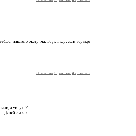
ообще, никакого экстрима. Горки, карусели гораздо
Ответить
С цитатой
В цитатник
авали, а минут 40.
 с Даней ездили.