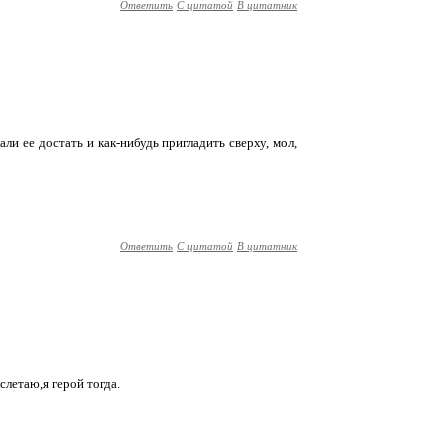
Ответить
С цитатой
В цитатник
али ее достать и как-нибудь пригладить сверху, мол,
Ответить
С цитатой
В цитатник
летаю,я герой тогда.