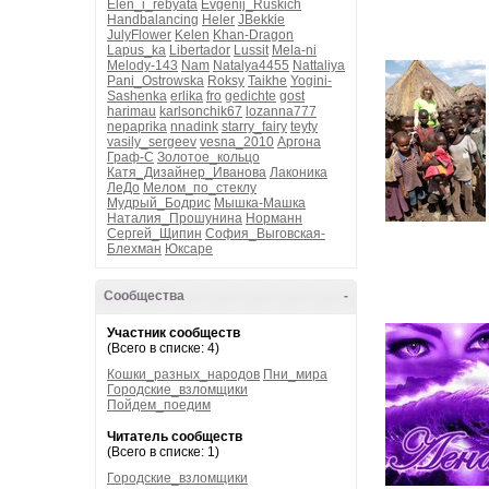
Elen_i_rebyata
Evgenij_Ruskich
Handbalancing
Heler
JBekkie
JulyFlower
Kelen
Khan-Dragon
Lapus_ka
Libertador
Lussit
Mela-ni
Melody-143
Nam
Natalya4455
Nattaliya
Pani_Ostrowska
Roksy
Taikhe
Yogini-
Sashenka
erlika
fro
gedichte
gost
harimau
karlsonchik67
lozanna777
nepaprika
nnadink
starry_fairy
teyty
vasily_sergeev
vesna_2010
Аргона
Граф-С
Золотое_кольцо
Катя_Дизайнер_Иванова
Лаконика
ЛеДо
Мелом_по_стеклу
Мудрый_Бодрис
Мышка-Машка
Наталия_Прошунина
Норманн
Сергей_Щипин
София_Выговская-
Блехман
Юксаре
Сообщества
-
Участник сообществ
(Всего в списке: 4)
Кошки_разных_народов
Пни_мира
Городские_взломщики
Пойдем_поедим
Читатель сообществ
(Всего в списке: 1)
Городские_взломщики