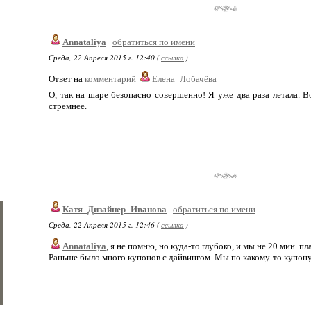
Annataliya
обратиться по имени
Среда, 22 Апреля 2015 г. 12:40 (
ссылка
)
Ответ на
комментарий
Елена_Лобачёва
О, так на шаре безопасно совершенно! Я уже два раза летала. В
стремнее.
Катя_Дизайнер_Иванова
обратиться по имени
Среда, 22 Апреля 2015 г. 12:46 (
ссылка
)
Annataliya
, я не помню, но куда-то глубоко, и мы не 20 мин. пл
Раньше было много купонов с дайвингом. Мы по какому-то купону