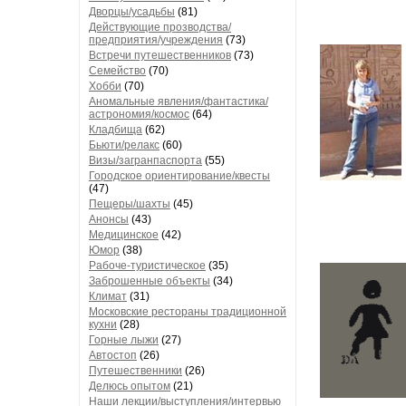
Дворцы/усадьбы
(81)
Действующие прозводства/
предприятия/учреждения
(73)
Встречи путешественников
(73)
Семейство
(70)
Хобби
(70)
Аномальные явления/фантастика/
астрономия/космос
(64)
Кладбища
(62)
Бьюти/релакс
(60)
Визы/загранпаспорта
(55)
Городское ориентирование/квесты
(47)
Пещеры/шахты
(45)
Анонсы
(43)
Медицинское
(42)
Юмор
(38)
Рабоче-туристическое
(35)
Заброшенные объекты
(34)
Климат
(31)
Московские рестораны традиционной
кухни
(28)
Горные лыжи
(27)
Автостоп
(26)
Путешественники
(26)
Делюсь опытом
(21)
Наши лекции/выступления/интервью