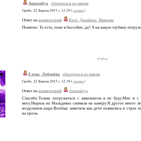
Annataliya
обратиться по имени
Среда, 22 Апреля 2015 г. 12:29 (
ссылка
)
Ответ на
комментарий
Катя_Дизайнер_Иванова
Понятно. То есть, тоже в бассейне, да? А на какую глубину погру
Елена_Лобачёва
обратиться по имени
Среда, 22 Апреля 2015 г. 12:38 (
ссылка
)
Ответ на
комментарий
Annataliya
Спасибо.Только погружаться с аквалангом я не буду.Мне и с
могу.Ныряла на Мальдивах снимала на камеру.Я другое много ле
воздушном шаре.Вообще заметила как дети появились и страх п
на прочь.