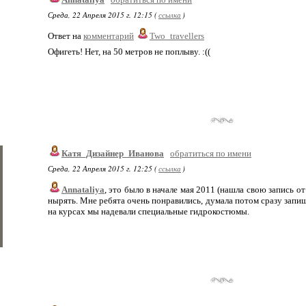
Среда, 22 Апреля 2015 г. 12:15 (
ссылка
)
Ответ на
комментарий
Two_travellers
Офигеть! Нет, на 50 метров не поплыву. :((
Катя_Дизайнер_Иванова
обратиться по имени
Среда, 22 Апреля 2015 г. 12:25 (
ссылка
)
Annataliya
, это было в начале мая 2011 (нашла свою запись от
нырять. Мне ребята очень понравились, думала потом сразу запиш
на курсах мы надевали специальные гидрокостюмы.