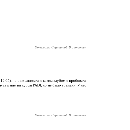
Ответить
С цитатой
В цитатник
 12.05), но я не записала с каким клубом я пробовала
усь к ним на курсы PADI, но не было времени. У нас
Ответить
С цитатой
В цитатник