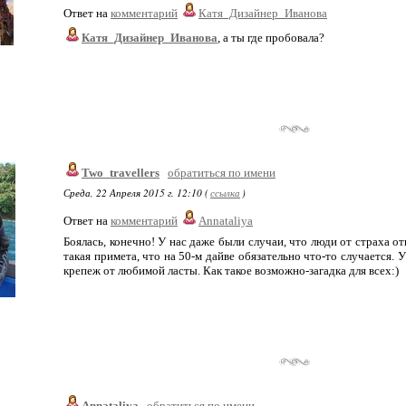
Ответ на
комментарий
Катя_Дизайнер_Иванова
Катя_Дизайнер_Иванова
, а ты где пробовала?
Two_travellers
обратиться по имени
Среда, 22 Апреля 2015 г. 12:10 (
ссылка
)
Ответ на
комментарий
Annataliya
Боялась, конечно! У нас даже были случаи, что люди от страха о
такая примета, что на 50-м дайве обязательно что-то случается. 
крепеж от любимой ласты. Как такое возможно-загадка для всех:)
Annataliya
обратиться по имени