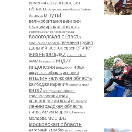
архангельская
армения
область
астраханская область
байкал
в путь!
беларусь
венгрия
великобритания
владимирская область
волгоградская область
вологда
вологодская область
германия
грузия
воронежская область
египет
дальний восток
евреи
жизнь
загадки
ивановская
индия
область
израиль
индонезия
иран
иордания
испания
иркутская область
италия
калужская область
карелия
камбоджа
кижи
карпаты
китай
костромская область
краснодарский край
красноярский край
крым
куба
ленинградская область
литва
марокко
мальта
мексика
москва
молдова
московская область
нагорный карабах
нижегородская