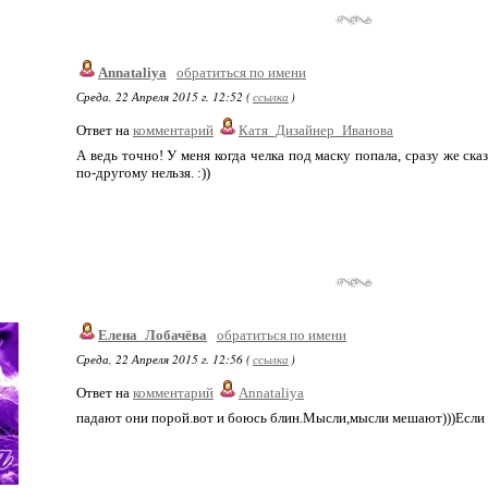
Annataliya
обратиться по имени
Среда, 22 Апреля 2015 г. 12:52 (
ссылка
)
Ответ на
комментарий
Катя_Дизайнер_Иванова
А ведь точно! У меня когда челка под маску попала, сразу же сказ
по-другому нельзя. :))
Елена_Лобачёва
обратиться по имени
Среда, 22 Апреля 2015 г. 12:56 (
ссылка
)
Ответ на
комментарий
Annataliya
падают они порой.вот и боюсь блин.Мысли,мысли мешают)))Если с