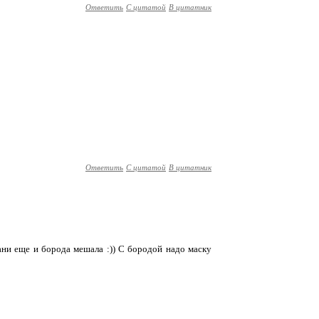
Ответить
С цитатой
В цитатник
Ответить
С цитатой
В цитатник
ани еще и борода мешала :)) С бородой надо маску