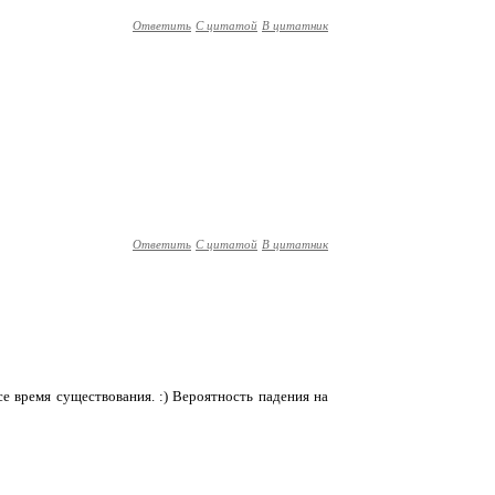
Ответить
С цитатой
В цитатник
Ответить
С цитатой
В цитатник
се время существования. :) Вероятность падения на