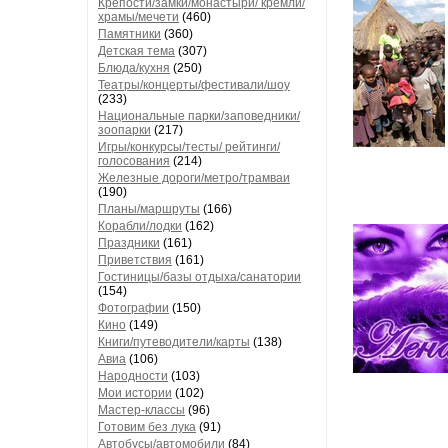
Крепости/замки/монастыри/ кремли/
храмы/мечети
(460)
Памятники
(360)
Детская тема
(307)
Блюда/кухня
(250)
Театры/концерты/фестивали/шоу
(233)
Национальные парки/заповедники/
зоопарки
(217)
Игры/конкурсы/тесты/ рейтинги/
голосования
(214)
Железные дороги/метро/трамваи
(190)
Планы/маршруты
(166)
Корабли/лодки
(162)
Праздники
(161)
Приветствия
(161)
Гостиницы/базы отдыха/санатории
(154)
Фотографии
(150)
Кино
(149)
Книги/путеводители/карты
(138)
Авиа
(106)
Народности
(103)
Мои истории
(102)
Мастер-классы
(96)
Готовим без лука
(91)
Автобусы/автомобили
(84)