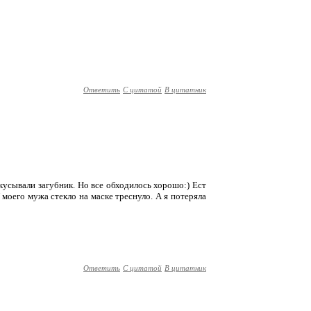
Ответить
С цитатой
В цитатник
ткусывали загубник. Но все обходилось хорошо:) Ест
У моего мужа стекло на маске треснуло. А я потеряла
Ответить
С цитатой
В цитатник