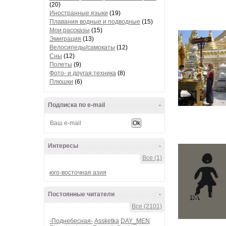
(20)
Иностранные языки
(19)
Плавания водные и подводные
(15)
Мои рассказы
(15)
Эмиграция
(13)
Велосипеды/самокаты
(12)
Сны
(12)
Полеты
(9)
Фото- и другая техника
(8)
Плюшки
(6)
Подписка по e-mail
-
Интересы
-
Все (1)
юго-восточная азия
Постоянные читатели
-
Все (2101)
-Поднебесная-
Assketka
DAY_MEN