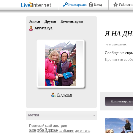
Регистрация
Вход
Рейтинги
Записи
Друзья
Комментарии
Annataliya
Я НА ДН
+ в цитатник
Cообщение скры
Прочитать сооб
В друзья
Комментироват
Метки
-
австрия
Пермский край
азербайджан
албания
аргентина