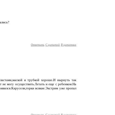
жались?
Ответить
С цитатой
В цитатник
 ластами,маской и трубкой хорошо.И нырнуть так
т не могу осуществить.Летать и еще с ребенком.На
оявился.Карусели,горки всякие.Экстрим уже пропал
Ответить
С цитатой
В цитатник