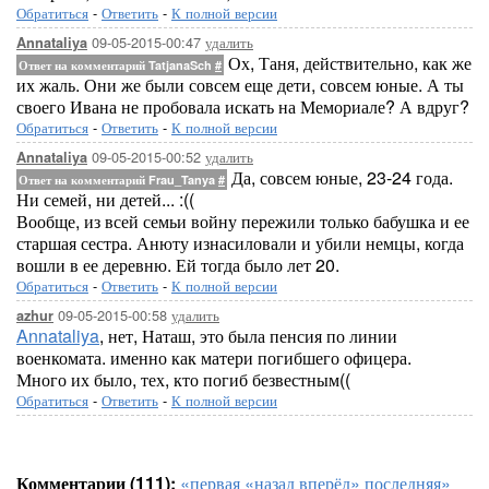
Обратиться
-
Ответить
-
К полной версии
09-05-2015-00:47
удалить
Annataliya
Ох, Таня, действительно, как же
Ответ на комментарий TatjanaSch
#
их жаль. Они же были совсем еще дети, совсем юные. А ты
своего Ивана не пробовала искать на Мемориале? А вдруг?
Обратиться
-
Ответить
-
К полной версии
09-05-2015-00:52
удалить
Annataliya
Да, совсем юные, 23-24 года.
Ответ на комментарий Frau_Tanya
#
Ни семей, ни детей... :((
Вообще, из всей семьи войну пережили только бабушка и ее
старшая сестра. Анюту изнасиловали и убили немцы, когда
вошли в ее деревню. Ей тогда было лет 20.
Обратиться
-
Ответить
-
К полной версии
09-05-2015-00:58
удалить
azhur
Annataliya
, нет, Наташ, это была пенсия по линии
военкомата. именно как матери погибшего офицера.
Много их было, тех, кто погиб безвестным((
Обратиться
-
Ответить
-
К полной версии
Комментарии (111):
«первая
«назад
вперёд»
последняя»