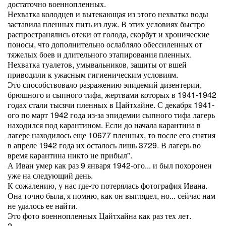
достаточно военнопленных.
Нехватка колодцев и вытекающая из этого нехватка воды
заставила пленных пить из луж. В этих условиях быстро
распространялись отеки от голода, скорбут и хронические
поносы, что дополнительно ослабляло обессиленных от
тяжелых боев и длительного этапирования пленных.
Нехватка туалетов, умывальников, защиты от вшей
приводили к ужасным гигиеническим условиям.
Это способствовало разражению эпидемий дизентерии,
брюшного и сыпного тифа, жертвами которых в 1941-1942
годах стали тысячи пленных в Цайтхайне. С декабря 1941-
ого по март 1942 года из-за эпидемии сыпного тифа лагерь
находился под карантином. Если до начала карантина в
лагере находилось еще 10677 пленных, то после его снятия
в апреле 1942 года их осталось лишь 3729. В лагерь во
время карантина никто не прибыл".
А Иван умер как раз 9 января 1942-ого... и был похоронен
уже на следующий день.
К сожалению, у нас где-то потерялась фотография Ивана.
Она точно была, я помню, как он выглядел, но... сейчас нам
не удалось ее найти.
Это фото военнопленных Цайтхайна как раз тех лет.
2.