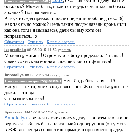
Leax
, ох... а адреса той девушки не
Ответ на комментарий Leax
#
осталось? Может быть, в каких-нибудь семейных альбомах,
архивах? Вот бы найти...
А то, что деда призвали после операции вообще дико... :((
Как так было можно? Ведь таким людям давали бронь (или
как она тогда называлась), дали бы ему хотя бы
поправиться... :(
Обратиться
-
Ответить
-
К полной версии
08-05-2015-14:53
удалить
izogradinka
Молодец, Наташа! Огромную работу проделала. И нашла!
Слава советским воинам, спасшим мир от фашизма!
Обратиться
-
Ответить
-
К полной версии
08-05-2015-14:55
удалить
Annataliya
Нет, Из, работа заняла 15
Ответ на комментарий izogradinka
#
минут. Так что, моих заслуг здесь нет. Жаль, что бабушка не
дожила, это да.
С праздником тебя!
Обратиться
-
Ответить
-
К полной версии
08-05-2015-15:34
удалить
Крыланка
Annataliya
, светлая память твоему деду .... и всем тем кто не
вернулся ... Знать бы наперед - мой одногрупник (он у меня
в ЖЖ во френдах) нашел информацию про своего прадеда