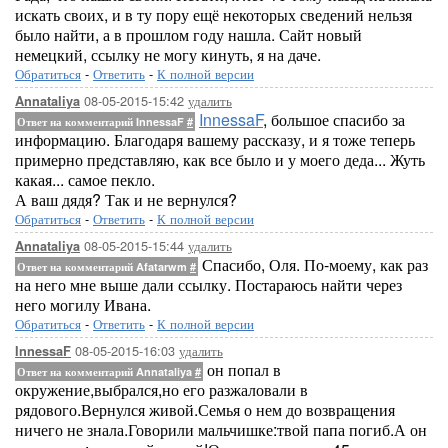
искать своих, и в ту пору ещё некоторых сведений нельзя
было найти, а в прошлом году нашла. Сайт новый
немецкий, ссылку не могу кинуть, я на даче.
Обратиться
-
Ответить
-
К полной версии
08-05-2015-15:42
удалить
Annataliya
InnessaF
, большое спасибо за
Ответ на комментарий InnessaF
#
информацию. Благодаря вашему рассказу, и я тоже теперь
примерно представляю, как все было и у моего деда... Жуть
какая... самое пекло.
А ваш дядя? Так и не вернулся?
Обратиться
-
Ответить
-
К полной версии
08-05-2015-15:44
удалить
Annataliya
Спасибо, Оля. По-моему, как раз
Ответ на комментарий Afatarwm
#
на него мне выше дали ссылку. Постараюсь найти через
него могилу Ивана.
Обратиться
-
Ответить
-
К полной версии
08-05-2015-16:03
удалить
InnessaF
он попал в
Ответ на комментарий Annataliya
#
окружение,выбрался,но его разжаловали в
рядового.Вернулся живой.Семья о нем до возвращения
ничего не знала.Говорили мальчишке:твой папа погиб.А он