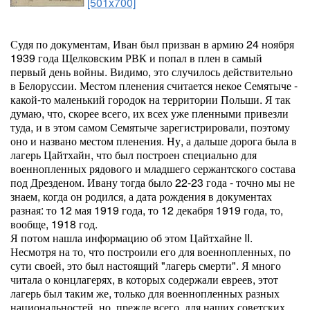
[501x700]
Судя по документам, Иван был призван в армию 24 ноября
1939 года Щелковским РВК и попал в плен в самый
первый день войны. Видимо, это случилось действительно
в Белоруссии. Местом пленения считается некое Семятыче -
какой-то маленький городок на территории Польши. Я так
думаю, что, скорее всего, их всех уже пленными привезли
туда, и в этом самом Семятыче зарегистрировали, поэтому
оно и названо местом пленения. Ну, а дальше дорога была в
лагерь Цайтхайн, что был построен специально для
военнопленных рядового и младшего сержантского состава
под Дрезденом. Ивану тогда было 22-23 года - точно мы не
знаем, когда он родился, а дата рождения в документах
разная: то 12 мая 1919 года, то 12 декабря 1919 года, то,
вообще, 1918 год.
Я потом нашла информацию об этом Цайтхайне II.
Несмотря на то, что построили его для военнопленных, по
сути своей, это был настоящий "лагерь смерти". Я много
читала о концлагерях, в которых содержали евреев, этот
лагерь был таким же, только для военнопленных разных
национальностей, но, прежде всего, для наших советских.