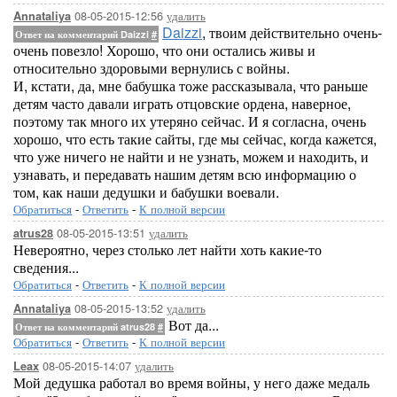
08-05-2015-12:56
удалить
Annataliya
Daizzi
, твоим действительно очень-
Ответ на комментарий Daizzi
#
очень повезло! Хорошо, что они остались живы и
относительно здоровыми вернулись с войны.
И, кстати, да, мне бабушка тоже рассказывала, что раньше
детям часто давали играть отцовские ордена, наверное,
поэтому так много их утеряно сейчас. И я согласна, очень
хорошо, что есть такие сайты, где мы сейчас, когда кажется,
что уже ничего не найти и не узнать, можем и находить, и
узнавать, и передавать нашим детям всю информацию о
том, как наши дедушки и бабушки воевали.
Обратиться
-
Ответить
-
К полной версии
08-05-2015-13:51
удалить
atrus28
Невероятно, через столько лет найти хоть какие-то
сведения...
Обратиться
-
Ответить
-
К полной версии
08-05-2015-13:52
удалить
Annataliya
Вот да...
Ответ на комментарий atrus28
#
Обратиться
-
Ответить
-
К полной версии
08-05-2015-14:07
удалить
Leax
Мой дедушка работал во время войны, у него даже медаль