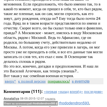
мгновения. Если предположить, что было именно так, то в
какой-то момент, когда он пришел в себя, те, кто был рядом,
такие же пленные, как он сам, могли спросить, как его
зовут, дату рождения, откуда он? Ему тогда было почти 24
года. Вряд ли в таком возрасте представляются по имени и
отчеству. Скорее всего, он бы сказал только имя и фамилию,
правда? А Московское - может, имелось в виду Московская
область, рядом с Москвой. Ведь то Афанасово, где он
родился, по большому счету, действительно недалеко от
Москвы. А потом, когда его уже привезли в лагерь, он мог
просто уже не приходить в себя, и все его данные там могли
записать со слов тех, кто ехал с ним. В Освенциме так
делалось сплошь и рядом.
Но это все, конечно, догадки и предположения. И наш ли
это Василий Агеечкин, как теперь узнаешь?..
Вот такая у нас семейная военная история.
вверх^
к полной версии
понравилось!
в evernote
Комментарии (111):
«первая
«назад
вперёд»
последняя»
08-05-2015-12:07
удалить
Annataliya
rhododendron593
,
Ответ на комментарий rhododendron593
#