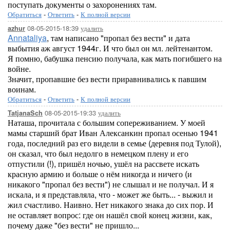
поступать документы о захоронениях там.
Обратиться
-
Ответить
-
К полной версии
08-05-2015-18:39
удалить
azhur
Annataliya
, там написано "пропал без вести" и дата
выбытия аж август 1944г. И что был он мл. лейтенантом.
Я помню, бабушка пенсию получала, как мать погибшего на
войне.
Значит, пропавшие без вести приравнивались к павшим
воинам.
Обратиться
-
Ответить
-
К полной версии
08-05-2015-19:33
удалить
TatjanaSch
Наташа, прочитала с большим сопереживанием. У моей
мамы старший брат Иван Алексанкин пропал осенью 1941
года, последний раз его видели в семье (деревня под Тулой),
он сказал, что был недолго в немецком плену и его
отпустили (!), пришёл ночью, ушёл на рассвете искать
красную армию и больше о нём никогда и ничего (и
никакого "пропал без вести") не слышал и не получал. И я
искала, и я представляла, что - может же быть... - выжил и
жил счастливо. Наивно. Нет никакого знака до сих пор. И
не оставляет вопрос: где он нашёл свой конец жизни, как,
почему даже "без вести" не пришло...