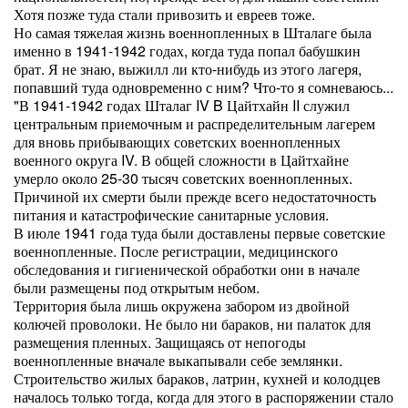
Хотя позже туда стали привозить и евреев тоже.
Но самая тяжелая жизнь военнопленных в Шталаге была
именно в 1941-1942 годах, когда туда попал бабушкин
брат. Я не знаю, выжилл ли кто-нибудь из этого лагеря,
попавший туда одновременно с ним? Что-то я сомневаюсь...
"В 1941-1942 годах Шталаг IV B Цайтхайн II служил
центральным приемочным и распределительным лагерем
для вновь прибывающих советских военнопленных
военного округа IV. В общей сложности в Цайтхайне
умерло около 25-30 тысяч советских военнопленных.
Причиной их смерти были прежде всего недостаточность
питания и катастрофические санитарные условия.
В июле 1941 года туда были доставлены первые советские
военнопленные. После регистрации, медицинского
обследования и гигиенической обработки они в начале
были размещены под открытым небом.
Территория была лишь окружена забором из двойной
колючей проволоки. Не было ни бараков, ни палаток для
размещения пленных. Защищаясь от непогоды
военнопленные вначале выкапывали себе землянки.
Строительство жилых бараков, латрин, кухней и колодцев
началось только тогда, когда для этого в распоряжении стало