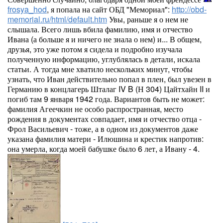
frosya_hod
, я попала на сайт ОБД "Мемориал":
http://obd-
memorial.ru/html/default.htm
Увы, раньше я о нем не
слышала. Всего лишь вбила фамилию, имя и отчество
Ивана (а больше я и ничего не знала о нем) и... В общем,
друзья, это уже потом я сидела и подробно изучала
полученную информацию, углублялась в детали, искала
статьи. А тогда мне хватило нескольких минут, чтобы
узнать, что Иван действительно попал в плен, был увезен в
Германию в концлагерь Шталаг IV B (Н 304) Цайтхайн II и
погиб там 9 января 1942 года. Вариантов быть не может:
фамилия Агеечкин не особо распространная, место
рождения в документах совпадает, имя и отчество отца -
Фрол Васильевич - тоже, а в одном из документов даже
указана фамилия матери - Илюшина и крестик напротив:
она умерла, когда моей бабушке было 6 лет, а Ивану - 4.