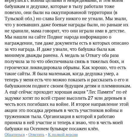
бабушкам и дедушке, которые в тылу работали тоже
повезло, они были на оккупированной территории (в
Тульской обл.) но слава Богу никого не угнали. Мы знали,
что у воевавших даже боевые награды были, но раньше их
не хранили, мама говорит, что они играли ими в детстве.
Мы нашли на сайте Подвиг народа информацию о
награждении, там даже документы есть в которых описано
за что награда. И даже узнали, что бабушка была как
минимум дважды ранена. А медаль за Отвагу оба раза
получила за то что обеспечивала связь в тяжелых боях, и
героически ликвидировала обрывы. Как хорошо, что есть
такие сайты. Я была маленькая, когда дедушка умер, а
теперь у меня есть что можно показать и рассказать о его и
бабушкином подвиге своим будущим детям и племянникам.
А ещё сейчас проходит хорошая акция "Лес Памяти" по её
задумке хотят по всей стране высолить 27 млн деревьев в
честь всех погибших на войне. И второе направление этой
акции это посадка деревьев в честь участников войны и
тружеников тыла. Организация в которой я работаю
приняла в ней участие и теперь я знаю, что в честь моей
бабушки на Осеннем бульваре посажен клён.
Обратиться
-
Ответить
-
К полной версии