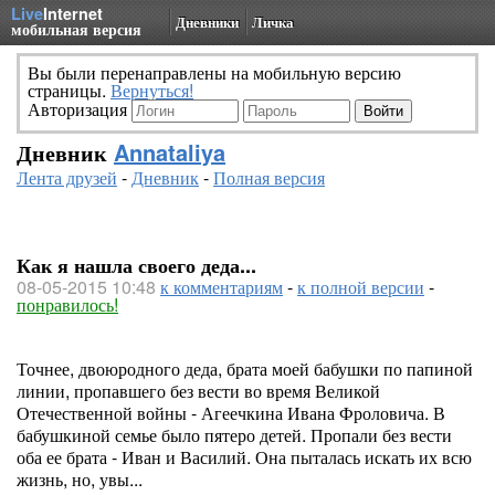
Live
Internet
Дневники
Личка
мобильная версия
Вы были перенаправлены на мобильную версию
страницы.
Вернуться!
Авторизация
Дневник
Annataliya
Лента друзей
-
Дневник
-
Полная версия
Как я нашла своего деда...
08-05-2015 10:48
к комментариям
-
к полной версии
-
понравилось!
Точнее, двоюродного деда, брата моей бабушки по папиной
линии, пропавшего без вести во время Великой
Отечественной войны - Агеечкина Ивана Фроловича. В
бабушкиной семье было пятеро детей. Пропали без вести
оба ее брата - Иван и Василий. Она пыталась искать их всю
жизнь, но, увы...