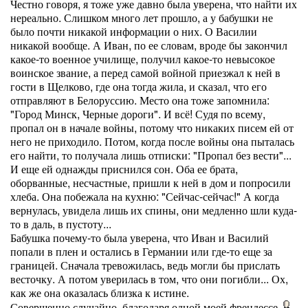
Честно говоря, я тоже уже давно была уверена, что найти их
нереально. Слишком много лет прошло, а у бабушки не
было почти никакой информации о них. О Василии
никакой вообще. А Иван, по ее словам, вроде бы закончил
какое-то военное училище, получил какое-то невысокое
воинское звание, а перед самой войной приезжал к ней в
гости в Щелково, где она тогда жила, и сказал, что его
отправляют в Белоруссию. Место она тоже запомнила:
"Город Минск, Черные дороги". И всё! Судя по всему,
пропал он в начале войны, потому что никаких писем ей от
него не приходило. Потом, когда после войны она пыталась
его найти, то получала лишь отписки: "Пропал без вести"...
И еще ей однажды приснился сон. Оба ее брата,
оборванные, несчастные, пришли к ней в дом и попросили
хлеба. Она побежала на кухню: "Сейчас-сейчас!" А когда
вернулась, увидела лишь их спины, они медленно шли куда-
то в даль, в пустоту...
Бабушка почему-то была уверена, что Иван и Василий
попали в плен и остались в Германии или где-то еще за
границей. Сначала тревожилась, ведь могли бы прислать
весточку. А потом уверилась в том, что они погибли... Ох,
как же она оказалась близка к истине.
Совершенно случайно, благодаря одной моей френдессе