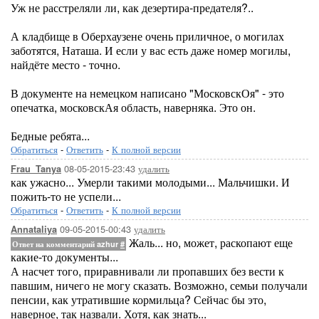
Уж не расстреляли ли, как дезертира-предателя?..
А кладбище в Оберхаузене очень приличное, о могилах
заботятся, Наташа. И если у вас есть даже номер могилы,
найдёте место - точно.
В документе на немецком написано "МосковскОя" - это
опечатка, московскАя область, наверняка. Это он.
Бедные ребята...
Обратиться
-
Ответить
-
К полной версии
08-05-2015-23:43
удалить
Frau_Tanya
как ужасно... Умерли такими молодыми... Мальчишки. И
пожить-то не успели...
Обратиться
-
Ответить
-
К полной версии
09-05-2015-00:43
удалить
Annataliya
Жаль... но, может, раскопают еще
Ответ на комментарий azhur
#
какие-то документы...
А насчет того, приравнивали ли пропавших без вести к
павшим, ничего не могу сказать. Возможно, семьи получали
пенсии, как утратившие кормильца? Сейчас бы это,
наверное, так назвали. Хотя, как знать...