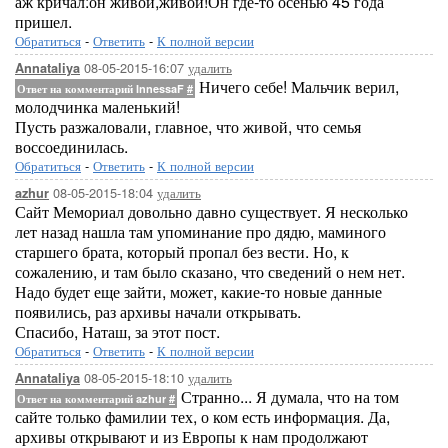
аж кричал:он живой,живой!Он где-то осенью 45 года
пришел.
Обратиться
-
Ответить
-
К полной версии
08-05-2015-16:07
удалить
Annataliya
Ничего себе! Мальчик верил,
Ответ на комментарий InnessaF
#
молодчинка маленький!
Пусть разжаловали, главное, что живой, что семья
воссоединилась.
Обратиться
-
Ответить
-
К полной версии
08-05-2015-18:04
удалить
azhur
Сайт Мемориал довольно давно существует. Я несколько
лет назад нашла там упоминание про дядю, маминого
старшего брата, который пропал без вести. Но, к
сожалению, и там было сказано, что сведений о нем нет.
Надо будет еще зайти, может, какие-то новые данные
появились, раз архивы начали открывать.
Спасибо, Наташ, за этот пост.
Обратиться
-
Ответить
-
К полной версии
08-05-2015-18:10
удалить
Annataliya
Странно... Я думала, что на том
Ответ на комментарий azhur
#
сайте только фамилии тех, о ком есть информация. Да,
архивы открывают и из Европы к нам продолжают