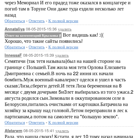
через Мемориал И его прадед тоже оказался в концлагере и
погиб там в Торуне Они даже туда ездили несколько лет
назад
Обратиться
-
Ответить
-
К полной версии
08-05-2015-15:36
удалить
Annataliya
Вот видишь как! :((
Ответ на комментарий Крыланка
#
Хорошо, что такие сайты появились!
Обратиться
-
Ответить
-
К полной версии
08-05-2015-15:39
удалить
InnessaF
Семятичи (так тетя называла)был на нашей стороне на
границе с Польшей.Там жила моя тетя Орлова Елизавета
Дмитриевна с семьей.В ночь на 22 июня их начали
бомбить.Муж военный-кавалерист оделся и ушел в часть
сказав:Лиза,сбереги детей.И тетя Лиза беременная на 8
месяце с двумя дочерьми 5и3лет выбиралась из того ужаса.2
августа родился сын.Зимовали в оккупированном селе в
Белорусии,питались очистками от картошки.Батрачила на
хозяйку за крышу над головой.Летом переправили в лес к
партизанам,а потом на самолете на "большую землю".
Обратиться
-
Ответить
-
К полной версии
08-05-2015-15:41
удалить
Afatarwm
Рада, что нашла своих! Кстати, я лет 10 тому назад начинала