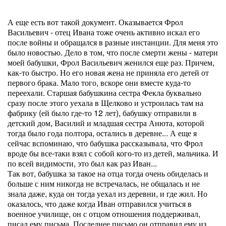
А еще есть вот такой документ. Оказывается Фрол
Васильевич - отец Ивана тоже очень активно искал его
после войны и обращался в разные инстанции. Для меня это
было новостью. Дело в том, что после смерти жены - матери
моей бабушки, Фрол Васильевич женился еще раз. Причем,
как-то быстро. Но его новая жена не приняла его детей от
первого брака. Мало того, вскоре они вместе куда-то
переехали. Старшая бабушкина сестра Фекла буквально
сразу после этого уехала в Щелково и устроилась там на
фабрику (ей было где-то 12 лет), бабушку отправили в
детский дом, Василий и младшая сестра Анюта, которой
тогда было года полтора, остались в деревне... А еще я
сейчас вспоминаю, что бабушка рассказывала, что Фрол
вроде бы все-таки взял с собой кого-то из детей, мальчика. И
по всей видимости, это был как раз Иван...
Так вот, бабушка за такое на отца тогда очень обиделась и
больше с ним никогда не встречалась, не общалась и не
знала даже, куда он тогда уехал из деревни, и где жил. Но
оказалось, что даже когда Иван отправился учиться в
военное училище, он с отцом отношения поддерживал,
писал ему письма. Последнее письмо он отправил ему из