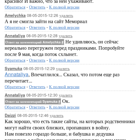
красиво! И важно, что за ней ухаживают.
Обратиться
-
Ответить
-
К полной версии
08-05-2015-12:26
удалить
Amelychka
А я не смогла зайти на сайт Мемориал
Обратиться
-
Ответить
-
К полной версии
08-05-2015-12:28
удалить
Annataliya
Не удивляюсь, он сейчас
Ответ на комментарий Amelychka
#
нереально перегружен перед праздниками. Попробуйте
после 9 мая, когда поток схлынет.
Обратиться
-
Ответить
-
К полной версии
08-05-2015-12:29
удалить
Syamuka
Annataliya
, Впечатлился... Сказал, что потом еще раз
перечитает...
Обратиться
-
Ответить
-
К полной версии
08-05-2015-12:30
удалить
Annataliya
Ок.
Ответ на комментарий Syamuka
#
Обратиться
-
Ответить
-
К полной версии
08-05-2015-12:46
удалить
Daizzi
Как хорошо, что есть такие сайты, на которых родственники
могут найти своих близких, пропавших в войну.
Нам повезло гораздо больше, и бабушка и дедушка
вернулись с войны целыми и невредимыми, и тем моим