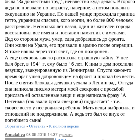
была "За доблестный труд", неизвестно куда делась. Второго
деда не призвали по возрасту, наверное, а потом попали в
оккупацию на Украине. По нашей улице проходила граница
гетто, украинцы спасали, кого могли, но более 800 человек
расстреляли. Несколько лет назад, один из жителей города
восстановил все имена и поставил памятник с именами.
Дед со стороны мужа умер, едва добравшись до фронта.
Они жили на Урале, его призвали в армию после операции.
Я тоже нашла через этот сайт, где он похоронен.
А еще свекровь как-то рассказала страшную тайну. У нее
был брат, в 1941 г. ему было 16 лет. К ним в дом поселили
девушку, эвакуированную из Ленинграда. Спустя какое-то
время брат ушел добровольцем на фронт и пропал без вести.
После снятия блокады девушка уехала в Ленинград. Оттуда
она написала письмо матери моей свекрови с просьбой
прислать ей оставленные вещи и еще написала фразу "А
Петенька (так звали брата свекрови) подрастает" - т.е.,
скорее всего у нее родился ребенок. Мать вещи выбросила и
отношений не поддерживала. А ведь это был ее внук от
погибшего сына!
Обратиться
-
Ответить
-
К полной версии
08-05-2015-14:37
удалить
Annataliya