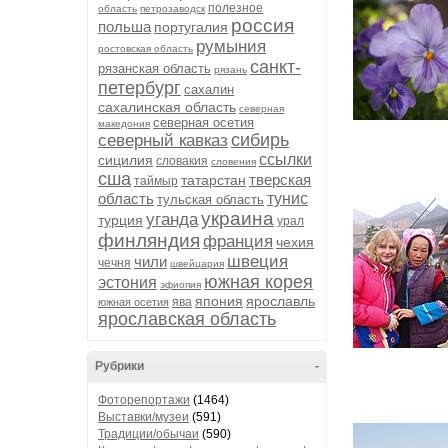
полезное
область
петрозаводск
россия
польша
португалия
румыния
ростовская область
санкт-
рязанская область
рязань
петербург
сахалин
сахалинская область
северная
северная осетия
македония
сибирь
северный кавказ
ссылки
сицилия
словакия
словения
сша
тверская
татарстан
таймыр
область
тунис
тульская область
украина
уганда
турция
урал
финляндия
франция
чехия
швеция
чили
чечня
швейцария
южная корея
эстония
эфиопия
япония
ярославль
ява
южная осетия
ярославская область
Рубрики
-
Фоторепортажи
(1464)
Выставки/музеи
(591)
Традиции/обычаи
(590)