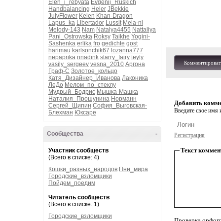
Elen_i_rebyata
Evgenij_Ruskich
Handbalancing
Heler
JBekkie
JulyFlower
Kelen
Khan-Dragon
Lapus_ka
Libertador
Lussit
Mela-ni
Melody-143
Nam
Natalya4455
Nattaliya
Pani_Ostrowska
Roksy
Taikhe
Yogini-
Sashenka
erlika
fro
gedichte
gost
harimau
karlsonchik67
lozanna777
nepaprika
nnadink
starry_fairy
teyty
Комментироват
vasily_sergeev
vesna_2010
Аргона
Граф-С
Золотое_кольцо
Катя_Дизайнер_Иванова
Лаконика
ЛеДо
Мелом_по_стеклу
Мудрый_Бодрис
Мышка-Машка
Наталия_Прошунина
Норманн
Добавить комм
Сергей_Щипин
София_Выговская-
Введите свое имя и
Блехман
Юксаре
Сообщества
-
Регистрация
Текст коммен
Участник сообществ
(Всего в списке: 4)
Кошки_разных_народов
Пни_мира
Городские_взломщики
Пойдем_поедим
Читатель сообществ
(Всего в списке: 1)
Городские_взломщики
Проверка орфог