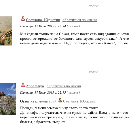
Светлана_Юристик
обратиться по имени
Пятница, 17 Июля 2015 г. 18:34 (
ссылка
)
Мы ездили точно не на Сокол, там в посте есть вид здания, он отл
просто отгорожено от большого зала музея, закуток такой. А что
целый день ходить можно. Надо поглядеть, что за 2Алиса", про к
Annataliya
обратиться по имени
Пятница, 17 Июля 2015 г. 22:15 (
ссылка
)
Ответ на
комментарий
Светлана_Юристик
Погляди, у меня ссылка внизу этого поста стоит.
Да, в кафе, получается, что из музея не зайти. Вход в него - эт
перерыв в осмотре музея, пойти в кафе, то потом обратно по те
билеты, а браслеты выдают.