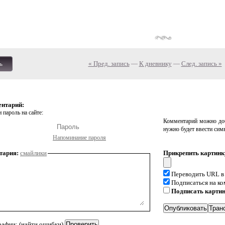
« Пред. запись
—
К дневнику
—
След. запись »
ь
ентарий:
 пароль на сайте:
Комментарий можно доб
нужно будет ввести сим
Напоминание пароля
тария:
смайлики
Прикрепить картинк
Переводить URL в
Подписаться на к
Подписать карти
рафии: (найти ошибки)