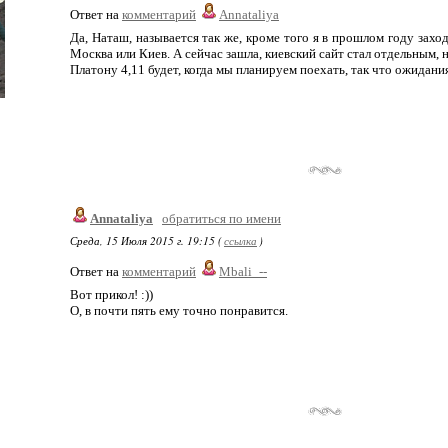
Ответ на
комментарий
Annataliya
Да, Наташ, называется так же, кроме того я в прошлом году захо
Москва или Киев. А сейчас зашла, киевский сайт стал отдельным, 
Платону 4,11 будет, когда мы планируем поехать, так что ожидани
Annataliya
обратиться по имени
Среда, 15 Июля 2015 г. 19:15 (
ссылка
)
Ответ на
комментарий
Mbali_--
Вот прикол! :))
О, в почти пять ему точно понравится.