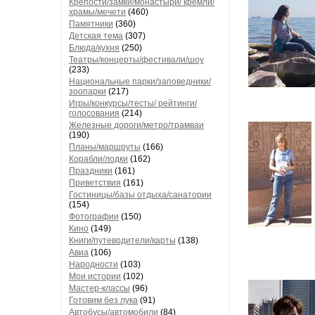
Крепости/замки/монастыри/ кремли/
храмы/мечети
(460)
Памятники
(360)
Детская тема
(307)
Блюда/кухня
(250)
Театры/концерты/фестивали/шоу
(233)
Национальные парки/заповедники/
зоопарки
(217)
Игры/конкурсы/тесты/ рейтинги/
голосования
(214)
Железные дороги/метро/трамваи
(190)
Планы/маршруты
(166)
Корабли/лодки
(162)
Праздники
(161)
Приветствия
(161)
Гостиницы/базы отдыха/санатории
(154)
Фотографии
(150)
Кино
(149)
Книги/путеводители/карты
(138)
Авиа
(106)
Народности
(103)
Мои истории
(102)
Мастер-классы
(96)
Готовим без лука
(91)
Автобусы/автомобили
(84)