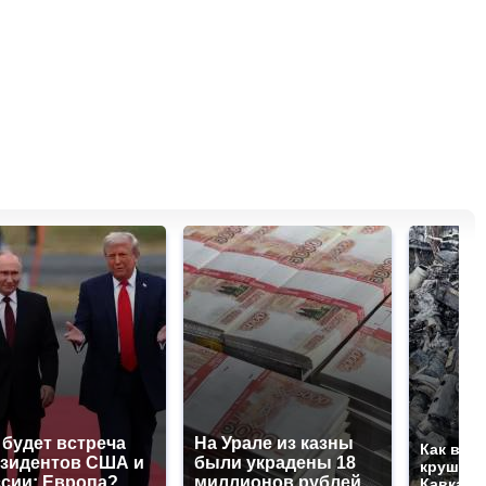
 будет встреча
На Урале из казны
Как выг
зидентов США и
были украдены 18
крушени
сии: Европа?
миллионов рублей
Кавказе