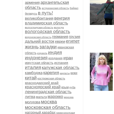
архангельская
армения
область
астраханская область
байкал
в путь!
беларусь
венгрия
великобритания
владимирская область
волгоградская область
вологда
вологодская область
германия
грузия
воронежская область
египет
дальний восток
евреи
жизнь
загадки
ивановская
индия
область
израиль
индонезия
иран
иордания
испания
иркутская область
италия
калужская область
карелия
камбоджа
кижи
карпаты
китай
костромская область
краснодарский край
красноярский край
крым
куба
ленинградская область
литва
марокко
мальта
мексика
москва
молдова
московская область
нагорный карабах
нижегородская