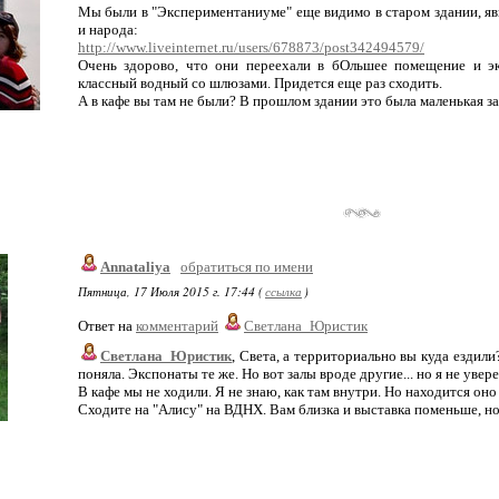
Мы были в "Экспериментаниуме" еще видимо в старом здании, явн
и народа:
http://www.liveinternet.ru/users/678873/post342494579/
Очень здорово, что они переехали в бОльшее помещение и эк
классный водный со шлюзами. Придется еще раз сходить.
А в кафе вы там не были? В прошлом здании это была маленькая за
Annataliya
обратиться по имени
Пятница, 17 Июля 2015 г. 17:44 (
ссылка
)
Ответ на
комментарий
Светлана_Юристик
Светлана_Юристик
, Света, а территориально вы куда ездили
поняла. Экспонаты те же. Но вот залы вроде другие... но я не увере
В кафе мы не ходили. Я не знаю, как там внутри. Но находится оно 
Сходите на "Алису" на ВДНХ. Вам близка и выставка поменьше, но 