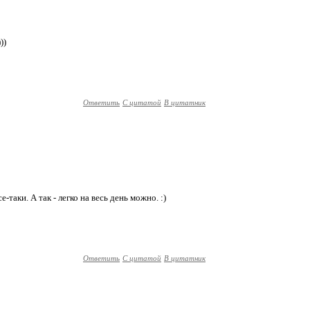
))
Ответить
С цитатой
В цитатник
-таки. А так - легко на весь день можно. :)
Ответить
С цитатой
В цитатник