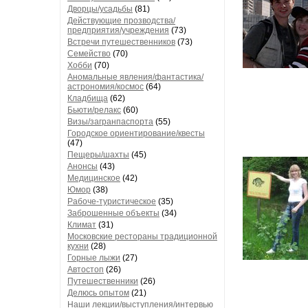
Дворцы/усадьбы
(81)
Действующие прозводства/
предприятия/учреждения
(73)
Встречи путешественников
(73)
Семейство
(70)
Хобби
(70)
Аномальные явления/фантастика/
астрономия/космос
(64)
Кладбища
(62)
Бьюти/релакс
(60)
Визы/загранпаспорта
(55)
Городское ориентирование/квесты
(47)
Пещеры/шахты
(45)
Анонсы
(43)
Медицинское
(42)
Юмор
(38)
Рабоче-туристическое
(35)
Заброшенные объекты
(34)
Климат
(31)
Московские рестораны традиционной
кухни
(28)
Горные лыжи
(27)
Автостоп
(26)
Путешественники
(26)
Делюсь опытом
(21)
Наши лекции/выступления/интервью