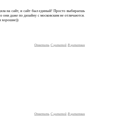
дила на сайт, и сайт был единый! Просто выбираешь
но они даже по дизайну с московским не отличаются.
я хорошие))
Ответить
С цитатой
В цитатник
Ответить
С цитатой
В цитатник