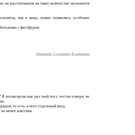
о не рассчитанном на такое количество экспонатов
спонаты, как я вижу, новые появились, особенно
бегаловка с фастфудом.
Ответить
С цитатой
В цитатник
? Я посмотрела еще раз твой пост, честно говоря, не
на.
рядом, то есть, в него отдельный вход.
не менее классная.