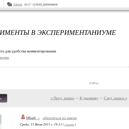
Авось
из (+ сутки) дневников
ИМЕНТЫ В ЭКСПЕРИМЕНТАНИУМЕ
то для удобства комментирования.
щение
« Пред. запись
—
К дневнику
—
След. запись »
ь
Mbali_--
обратиться по имени
Среда, 15 Июля 2015 г. 19:13 (
ссылка
)