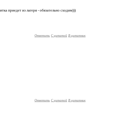
тка приедет из лагеря - обязательно сходим)))
Ответить
С цитатой
В цитатник
Ответить
С цитатой
В цитатник