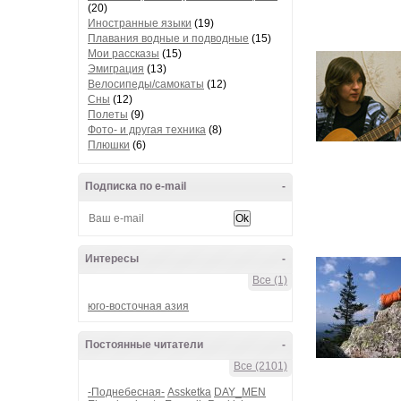
(20)
Иностранные языки
(19)
Плавания водные и подводные
(15)
Мои рассказы
(15)
Эмиграция
(13)
Велосипеды/самокаты
(12)
Сны
(12)
Полеты
(9)
Фото- и другая техника
(8)
Плюшки
(6)
Подписка по e-mail
-
Интересы
-
Все (1)
юго-восточная азия
Постоянные читатели
-
Все (2101)
-Поднебесная-
Assketka
DAY_MEN