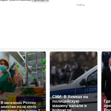
СМИ: В Химках на
полицейскую
Где
В магазинах России
машину напали и
пре
ажиотаж из-за этого
подожгли.
Рос
продукта: что купить?