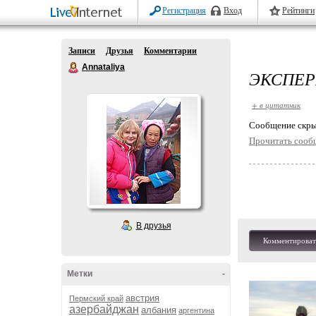
Регистрация
Вход
Рейтинги
Записи
Друзья
Комментарии
Annataliya
ЭКСПЕР
+ в цитатник
Cообщение скры
Прочитать сооб
В друзья
Комментироват
Метки
-
австрия
Пермский край
азербайджан
албания
аргентина