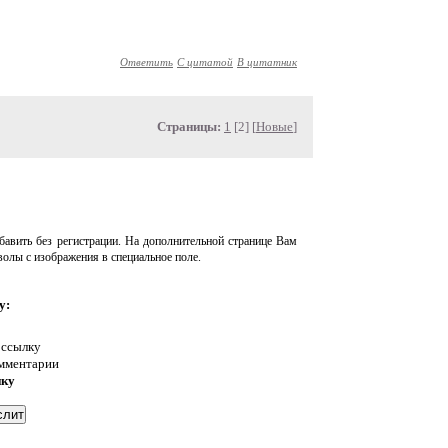
Ответить
С цитатой
В цитатник
Страницы:
1
[2] [
Новые
]
авить без регистрации. На дополнительной странице Вам
волы с изображения в специальное поле.
у:
 ссылку
омментарии
нку