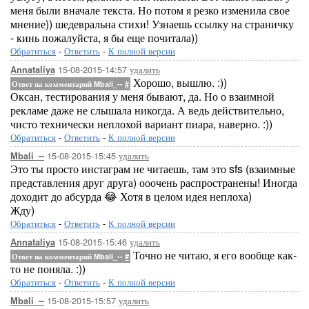
меня были вначале текста. Но потом я резко изменила свое
мнение)) шедевральна стихи! Узнаешь ссылку на страничку
- кинь пожалуйста, я бы еще почитала))
Обратиться
-
Ответить
-
К полной версии
15-08-2015-14:57
удалить
Annataliya
Хорошо, вышлю. :))
Ответ на комментарий Mbali_--
#
Оксан, тестирования у меня бывают, да. Но о взаимной
рекламе даже не слышала никогда. А ведь действительно,
чисто технически неплохой вариант пиара, наверно. :))
Обратиться
-
Ответить
-
К полной версии
15-08-2015-15:45
удалить
Mbali_--
Это ты просто инстаграм не читаешь, там это sfs (взаимные
представления друг друга) ооочень распространены! Иногда
доходит до абсурда 😂 Хотя в целом идея неплоха)
Жду)
Обратиться
-
Ответить
-
К полной версии
15-08-2015-15:46
удалить
Annataliya
Точно не читаю, я его вообще как-
Ответ на комментарий Mbali_--
#
то не поняла. :))
Обратиться
-
Ответить
-
К полной версии
15-08-2015-15:57
удалить
Mbali_--