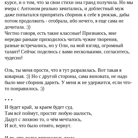
курсе, и о том, что за свои стихи она гранд получила. Но мы
вчера с Антоном реально зачитались, и доблестный муж
даже попытался припрятать сборник к себе в рюкзак, дабы
потом продолжить - отобрала, ибо нечего, я еще сама не
дочитала. :))
Честно говоря, есть такие классные! Признаюсь, мне
нередко раньше приходилось читать чужие творения,
разные встречались, но у Оли, на мой взгляд, огромный
талант! Сейчас поделюсь с вами несколькими, согласитесь,
чудесно!
Оль, ты меня прости, что я тут разразилась. Вот такая я
коварная. :)) Но с другой стороны, сама виновата, не надо
было мне сборник дарить. У меня ж не удержится, если что-
то понравилось. :))
* * *
И будет край, за краем будет суд.
Там всё поймут, простят любую шалость,
Дадут с лихвою то, о чём мечталось,
И всё, что было отнято, вернут.
И ту, что долго впроголодь жила,