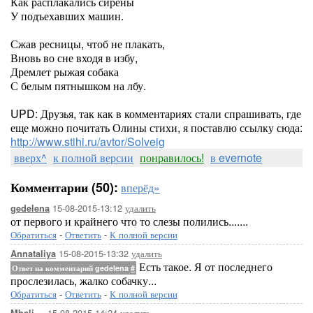
Как расплакались сирены
У подъехавших машин.
Сжав ресницы, чтоб не плакать,
Вновь во сне входя в избу,
Дремлет рыжая собака
С белым пятнышком на лбу.
UPD: Друзья, так как в комментариях стали спрашивать, где
еще можно почитать Олины стихи, я поставлю ссылку сюда:
http://www.stihi.ru/avtor/Solveig
вверх^
к полной версии
понравилось!
в evernote
Комментарии (50):
вперёд»
15-08-2015-13:12
удалить
gedelena
от первого и крайнего что то слезы полились.......
Обратиться
-
Ответить
-
К полной версии
15-08-2015-13:32
удалить
Annataliya
Есть такое. Я от последнего
Ответ на комментарий gedelena
#
прослезилась, жалко собачку...
Обратиться
-
Ответить
-
К полной версии
15-08-2015-14:24
удалить