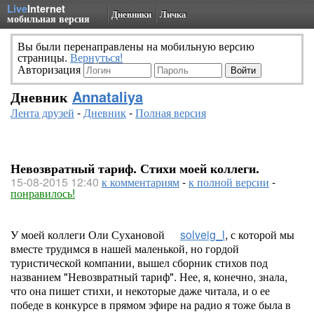
Live
Internet
Дневники
Личка
мобильная версия
Вы были перенаправлены на мобильную версию
страницы.
Вернуться!
Авторизация
Дневник
Annataliya
Лента друзей
-
Дневник
-
Полная версия
Невозвратный тариф. Стихи моей коллеги.
15-08-2015 12:40
к комментариям
-
к полной версии
-
понравилось!
У моей коллеги Оли Сухановой
solveig_l
, с которой мы
вместе трудимся в нашей маленькой, но гордой
туристической компании, вышел сборник стихов под
названием "Невозвратный тариф". Нее, я, конечно, знала,
что она пишет стихи, и некоторые даже читала, и о ее
победе в конкурсе в прямом эфире на радио я тоже была в