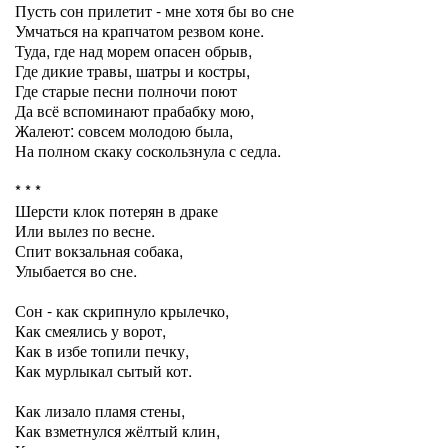
Пусть сон прилетит - мне хотя бы во сне
Умчаться на крапчатом резвом коне.
Туда, где над морем опасен обрыв,
Где дикие травы, шатры и костры,
Где старые песни полночи поют
Да всё вспоминают прабабку мою,
Жалеют: совсем молодою была,
На полном скаку соскользнула с седла.
* * *
Шерсти клок потерян в драке
Или вылез по весне.
Спит вокзальная собака,
Улыбается во сне.
Сон - как скрипнуло крылечко,
Как смеялись у ворот,
Как в избе топили печку,
Как мурлыкал сытый кот.
Как лизало пламя стены,
Как взметнулся жёлтый клин,