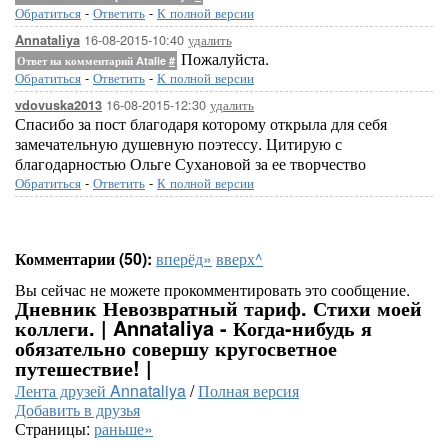
Обратиться
-
Ответить
-
К полной версии
16-08-2015-10:40
удалить
Annataliya
Пожалуйста.
Ответ на комментарий Atalie
#
Обратиться
-
Ответить
-
К полной версии
16-08-2015-12:30
удалить
vdovuska2013
Спасибо за пост благодаря которому открыла для себя
замечательную душевную поэтессу. Цитирую с
благодарностью Ольге Сухановой за ее творчество
Обратиться
-
Ответить
-
К полной версии
Комментарии (50):
вперёд»
вверх^
Вы сейчас не можете прокомментировать это сообщение.
Дневник Невозвратный тариф. Стихи моей
коллеги. | Annataliya - Когда-нибудь я
обязательно совершу кругосветное
путешествие! |
Лента друзей Annataliya
/
Полная версия
Добавить в друзья
Страницы:
раньше»