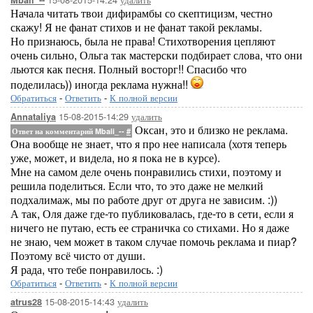
Mbali_--
Начала читать твои дифирамбы со скептицизм, честно
скажу! Я не фанат стихов и не фанат такой рекламы.
Но признаюсь, была не права! Стихотворения цепляют
очень сильно, Ольга так мастерски подбирает слова, что они
льются как песня. Полный восторг!! Спасибо что
поделилась)) иногда реклама нужна!!
Обратиться
-
Ответить
-
К полной версии
15-08-2015-14:29
удалить
Annataliya
Оксан, это и близко не реклама.
Ответ на комментарий Mbali_--
#
Она вообще не знает, что я про нее написала (хотя теперь
уже, может, и видела, но я пока не в курсе).
Мне на самом деле очень понравились стихи, поэтому и
решила поделиться. Если что, то это даже не мелкий
подхалимаж, мы по работе друг от друга не зависим. :))
А так, Оля даже где-то публиковалась, где-то в сети, если я
ничего не путаю, есть ее страничка со стихами. Но я даже
не знаю, чем может в таком случае помочь реклама и пиар?
Поэтому всё чисто от души.
Я рада, что тебе понравилось. :)
Обратиться
-
Ответить
-
К полной версии
15-08-2015-14:43
удалить
atrus28