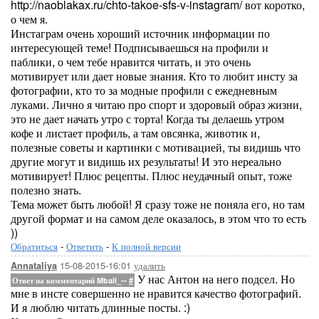
http://naoblakax.ru/chto-takoe-sfs-v-instagram/ вот коротко,
о чем я.
Инстаграм очень хороший источник информации по
интересующей теме! Подписываешься на профили и
паблики, о чем тебе нравится читать, и это очень
мотивирует или дает новые знания. Кто то любит инсту за
фотографии, кто то за модные профили с ежедневным
луками. Лично я читаю про спорт и здоровый образ жизни,
это не дает начать утро с торта! Когда ты делаешь утром
кофе и листает профиль, а там овсянка, животик и,
полезные советы и картинки с мотивацией, ты видишь что
другие могут и видишь их результаты! И это нереально
мотивирует! Плюс рецепты. Плюс неудачный опыт, тоже
полезно знать.
Тема может быть любой! Я сразу тоже не поняла его, но там
другой формат и на самом деле оказалось, в этом что то есть
))
Обратиться
-
Ответить
-
К полной версии
15-08-2015-16:01
удалить
Annataliya
У нас Антон на него подсел. Но
Ответ на комментарий Mbali_--
#
мне в инсте совершенно не нравится качество фотографий.
И я люблю читать длинные посты. :)