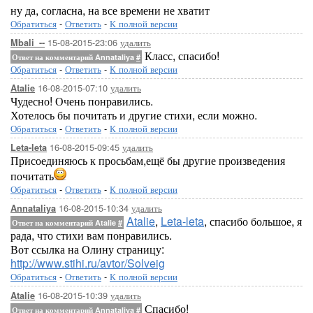
ну да, согласна, на все времени не хватит
Обратиться
-
Ответить
-
К полной версии
15-08-2015-23:06
удалить
Mbali_--
Класс, спасибо!
Ответ на комментарий Annataliya
#
Обратиться
-
Ответить
-
К полной версии
16-08-2015-07:10
удалить
Atalie
Чудесно! Очень понравились.
Хотелось бы почитать и другие стихи, если можно.
Обратиться
-
Ответить
-
К полной версии
16-08-2015-09:45
удалить
Leta-leta
Присоединяюсь к просьбам,ещё бы другие произведения
почитать
Обратиться
-
Ответить
-
К полной версии
16-08-2015-10:34
удалить
Annataliya
Atalie
,
Leta-leta
, спасибо большое, я
Ответ на комментарий Atalie
#
рада, что стихи вам понравились.
Вот ссылка на Олину страницу:
http://www.stihi.ru/avtor/Solveig
Обратиться
-
Ответить
-
К полной версии
16-08-2015-10:39
удалить
Atalie
Спасибо!
Ответ на комментарий Annataliya
#