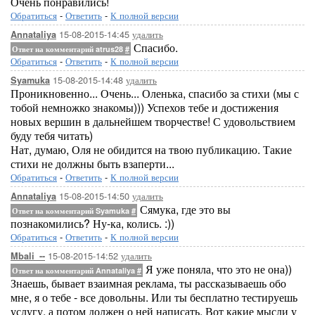
Очень понравились!
Обратиться
-
Ответить
-
К полной версии
15-08-2015-14:45
удалить
Annataliya
Спасибо.
Ответ на комментарий atrus28
#
Обратиться
-
Ответить
-
К полной версии
15-08-2015-14:48
удалить
Syamuka
Проникновенно... Очень... Оленька, спасибо за стихи (мы с
тобой немножко знакомы))) Успехов тебе и достижения
новых вершин в дальнейшем творчестве! С удовольствием
буду тебя читать)
Нат, думаю, Оля не обидится на твою публикацию. Такие
стихи не должны быть взаперти...
Обратиться
-
Ответить
-
К полной версии
15-08-2015-14:50
удалить
Annataliya
Сямука, где это вы
Ответ на комментарий Syamuka
#
познакомились? Ну-ка, колись. :))
Обратиться
-
Ответить
-
К полной версии
15-08-2015-14:52
удалить
Mbali_--
Я уже поняла, что это не она))
Ответ на комментарий Annataliya
#
Знаешь, бывает взаимная реклама, ты рассказываешь обо
мне, я о тебе - все довольны. Или ты бесплатно тестируешь
услугу, а потом должен о ней написать. Вот какие мысли у