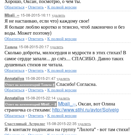
Хорошо, Оксан, посмотрю, о чем ты.
Обратиться
-
Ответить
-
К полной версии
15-08-2015-16:11
удалить
Mbali_--
Я не настаиваю, если что) каждому свое!
Я больше люблю коротко и тезисно, чтоб лаконично и без
воды. Может поэтому)
Обратиться
-
Ответить
-
К полной версии
15-08-2015-20:17
удалить
Таньча
Сколько доброты, милосердия и мудрости в этих стихах! В
самое сердце запали... до слёз.... СПАСИБО. Давно таких
душевных стихов не читала.
Обратиться
-
Ответить
-
К полной версии
15-08-2015-21:47
удалить
Annataliya
Спасибо! Согласна.
Ответ на комментарий Таньча
#
Обратиться
-
Ответить
-
К полной версии
15-08-2015-22:14
удалить
Annataliya
Mbali_--
, Оксан, вот Олина
Ответ на комментарий Mbali_--
#
страничка со стихами:
http://www.stihi.ru/avtor/Solveig
Обратиться
-
Ответить
-
К полной версии
15-08-2015-22:35
удалить
Счастливый_Астролог
Я в контакте подписана на группу "Лилота" - вот там стихи!
Обратиться
-
Ответить
-
К полной версии