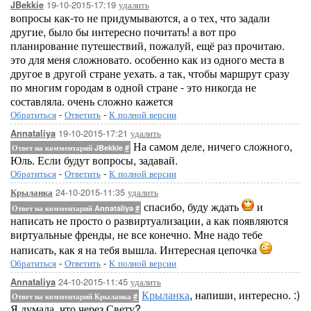
19-10-2015-17:19
удалить
JBekkie
вопросы как-то не придумываются, а о тех, что задали
другие, было бы интересно почитать! а вот про
планирование путешествий, пожалуй, ещё раз прочитаю.
это для меня сложновато. особенно как из одного места в
другое в другой стране уехать. а так, чтобы маршрут сразу
по многим городам в одной стране - это никогда не
составляла. очень сложно кажется
Обратиться
-
Ответить
-
К полной версии
19-10-2015-17:21
удалить
Annataliya
На самом деле, ничего сложного,
Ответ на комментарий JBekkie
#
Юль. Если будут вопросы, задавай.
Обратиться
-
Ответить
-
К полной версии
24-10-2015-11:35
удалить
Крыланка
спасибо, буду ждать
и
Ответ на комментарий Annataliya
#
написать не просто о развиртуализации, а как появляются
виртуальные френды, не все конечно. Мне надо тебе
написать, как я на тебя вышла. Интересная цепочка
Обратиться
-
Ответить
-
К полной версии
24-10-2015-11:45
удалить
Annataliya
Крыланка
, напиши, интересно. :)
Ответ на комментарий Крыланка
#
Я думала, что через Свету?