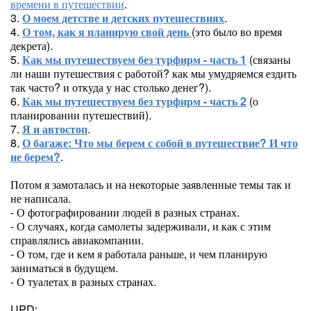
времени в путешествии
.
3.
О моем детстве и детских путешествиях
.
4.
О том, как я планирую свой день
(это было во время
декрета).
5.
Как мы путешествуем без турфирм - часть 1
(связаны
ли наши путешествия с работой? как мы умудряемся ездить
так часто? и откуда у нас столько денег?).
6.
Как мы путешествуем без турфирм - часть 2
(о
планировании путешествий).
7.
Я и автостоп
.
8.
О багаже: Что мы берем с собой в путешествие? И что
не берем?
.
Потом я замоталась и на некоторые заявленные темы так и
не написала.
- О фотографировании людей в разных странах.
- О случаях, когда самолеты задерживали, и как с этим
справлялись авиакомпании.
- О том, где и кем я работала раньше, и чем планирую
заниматься в будущем.
- О туалетах в разных странах.
UPD: