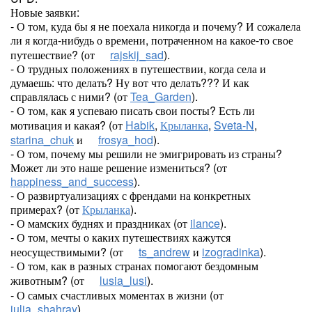
Новые заявки:
- О том, куда бы я не поехала никогда и почему? И сожалела
ли я когда-нибудь о времени, потраченном на какое-то свое
путешествие? (от
rajskij_sad
).
- О трудных положениях в путешествии, когда села и
думаешь: что делать? Ну вот что делать??? И как
справлялась с ними? (от
Tea_Garden
).
- О том, как я успеваю писать свои посты? Есть ли
мотивация и какая? (от
Habik
,
Крыланка
,
Sveta-N
,
starina_chuk
и
frosya_hod
).
- О том, почему мы решили не эмигрировать из страны?
Может ли это наше решение измениться? (от
happiness_and_success
).
- О развиртуализациях с френдами на конкретных
примерах? (от
Крыланка
).
- О мамских буднях и праздниках (от
ilance
).
- О том, мечты о каких путешествиях кажутся
неосуществимыми? (от
ts_andrew
и
izogradinka
).
- О том, как в разных странах помогают бездомным
животным? (от
lusia_lusi
).
- О самых счастливых моментах в жизни (от
julia_shahray
).