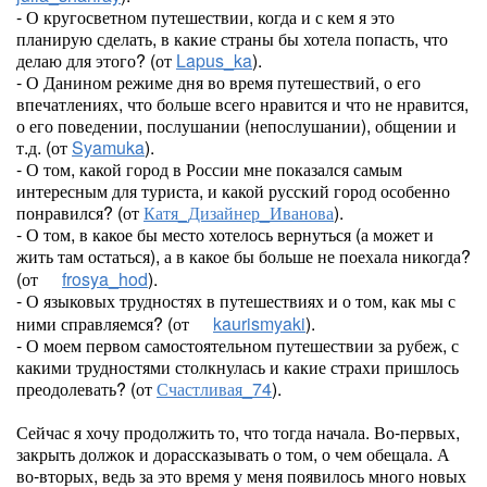
- О кругосветном путешествии, когда и с кем я это
планирую сделать, в какие страны бы хотела попасть, что
делаю для этого? (от
Lapus_ka
).
- О Данином режиме дня во время путешествий, о его
впечатлениях, что больше всего нравится и что не нравится,
о его поведении, послушании (непослушании), общении и
т.д. (от
Syamuka
).
- О том, какой город в России мне показался самым
интересным для туриста, и какой русский город особенно
понравился? (от
Катя_Дизайнер_Иванова
).
- О том, в какое бы место хотелось вернуться (а может и
жить там остаться), а в какое бы больше не поехала никогда?
(от
frosya_hod
).
- О языковых трудностях в путешествиях и о том, как мы с
ними справляемся? (от
kaurismyaki
).
- О моем первом самостоятельном путешествии за рубеж, с
какими трудностями столкнулась и какие страхи пришлось
преодолевать? (от
Счастливая_74
).
Сейчас я хочу продолжить то, что тогда начала. Во-первых,
закрыть должок и дорассказывать о том, о чем обещала. А
во-вторых, ведь за это время у меня появилось много новых