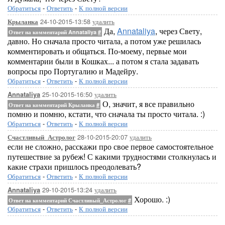
Обратиться
-
Ответить
-
К полной версии
24-10-2015-13:58
удалить
Крыланка
Да,
Annataliya
, через Свету,
Ответ на комментарий Annataliya
#
давно. Но сначала просто читала, а потом уже решилась
комментировать и общаться. По-моему, первые мои
комментарии были в Кошках... а потом я стала задавать
вопросы про Португалию и Мадейру.
Обратиться
-
Ответить
-
К полной версии
25-10-2015-16:50
удалить
Annataliya
О, значит, я все правильно
Ответ на комментарий Крыланка
#
помню и помню, кстати, что сначала ты просто читала. :)
Обратиться
-
Ответить
-
К полной версии
28-10-2015-20:07
удалить
Счастливый_Астролог
если не сложно, расскажи про свое первое самостоятельное
путешествие за рубеж! С какими трудностями столкнулась и
какие страхи пришлось преодолевать?
Обратиться
-
Ответить
-
К полной версии
29-10-2015-13:24
удалить
Annataliya
Хорошо. :)
Ответ на комментарий Счастливый_Астролог
#
Обратиться
-
Ответить
-
К полной версии