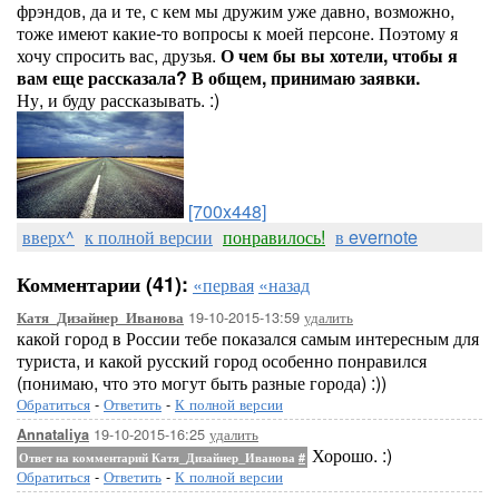
фрэндов, да и те, с кем мы дружим уже давно, возможно,
тоже имеют какие-то вопросы к моей персоне. Поэтому я
хочу спросить вас, друзья.
О чем бы вы хотели, чтобы я
вам еще рассказала? В общем, принимаю заявки.
Ну, и буду рассказывать. :)
[700x448]
вверх^
к полной версии
понравилось!
в evernote
Комментарии (41):
«первая
«назад
19-10-2015-13:59
удалить
Катя_Дизайнер_Иванова
какой город в России тебе показался самым интересным для
туриста, и какой русский город особенно понравился
(понимаю, что это могут быть разные города) :))
Обратиться
-
Ответить
-
К полной версии
19-10-2015-16:25
удалить
Annataliya
Хорошо. :)
Ответ на комментарий Катя_Дизайнер_Иванова
#
Обратиться
-
Ответить
-
К полной версии