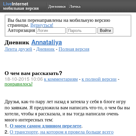
Live
Internet
Дневники
Личка
мобильная версия
Вы были перенаправлены на мобильную версию
страницы.
Вернуться!
Авторизация
Дневник
Annataliya
Лента друзей
-
Дневник
-
Полная версия
О чем вам рассказать?
18-10-2015 10:06
к комментариям
-
к полной версии
-
понравилось!
Друзья, как-то пару лет назад я затеяла у себя в блоге игру
по заявкам. Я предложила вам написать что-то, о чем бы вы
хотели, чтобы я рассказала, и вы тогда написали очень
много интересных тем:
1.
О моем самом длинном перелете
.
2.
О транспорте, на котором я провела больше всего