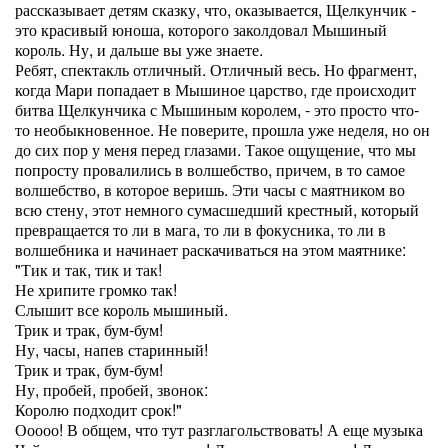
рассказывает детям сказку, что, оказывается, Щелкунчик -
это красивый юноша, которого заколдовал Мышиный
король. Ну, и дальше вы уже знаете.
Ребят, спектакль отличный. Отличный весь. Но фрагмент,
когда Мари попадает в Мышиное царство, где происходит
битва Щелкунчика с Мышиным королем, - это просто что-
то необыкновенное. Не поверите, прошла уже неделя, но он
до сих пор у меня перед глазами. Такое ощущение, что мы
попросту провалились в волшебство, причем, в то самое
волшебство, в которое веришь. Эти часы с маятником во
всю стену, этот немного сумасшедший крестный, который
превращается то ли в мага, то ли в фокусника, то ли в
волшебника и начинает раскачиваться на этом маятнике:
"Тик и так, тик и так!
Не хрипите громко так!
Слышит все король мышиный.
Трик и трак, бум-бум!
Ну, часы, напев старинный!
Трик и трак, бум-бум!
Ну, пробей, пробей, звонок:
Королю подходит срок!"
Ооооо! В общем, что тут разглагольствовать! А еще музыка