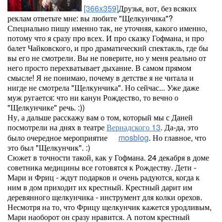
[366x359]
Друзья, вот, без всяких
реклам ответьте мне: вы любите "Щелкунчика"?
Специально пишу именно так, не уточняя, какого именно,
потому что я сразу про всех. И про сказку Гофмана, и про
балет Чайковского, и про драматический спектакль, где бы
вы его не смотрели. Вы не поверите, но у меня реально от
него просто перехватывает дыхание. В самом прямом
смысле! Я не понимаю, почему в детстве я не читала и
нигде не смотрела "Щелкунчика". Но сейчас... Уже даже
муж ругается: что ни канун Рождество, то вечно о
"Щелкунчике" речь. :))
Ну, а дальше расскажу вам о том, который мы с Даней
посмотрели на днях в театре
Вернадского 13
. Да-да, это
было очередное мероприятие
mosblog
. Но главное, что
это был "Щелкунчик". :)
Сюжет в точности такой, как у Гофмана. 24 декабря в доме
советника медицины все готовятся к Рождеству. Дети -
Мари и Фриц - ждут подарков и очень радуются, когда к
ним в дом приходит их крестный. Крестный дарит им
деревянного щелкунчика - инструмент для колки орехов.
Несмотря на то, что Фрицу щелкунчик кажется уродливым,
Мари наоборот он сразу нравится. А потом крестный