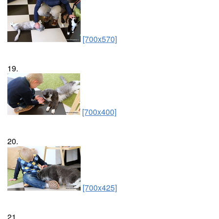
[700x570]
19.
[700x400]
20.
[700x425]
21.