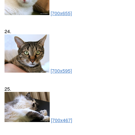
[700x655]
24.
[700x595]
25.
[700x467]