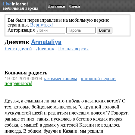
Live
Internet
Дневники
Личка
мобильная версия
Вы были перенаправлены на мобильную версию
страницы.
Вернуться!
Авторизация
Дневник
Annataliya
Лента друзей
-
Дневник
-
Полная версия
Кошачья радость
19-02-2016 09:04
к комментариям
-
к полной версии
-
понравилось!
Друзья, а слышали ли вы что-нибудь о казанских котах? О
тех, которые бойцовые мышеловы, "с крупной головой,
мускулистой шеей и развитым плечевым поясом"? Говорят,
раньше от них, таких, пускалась в бегство каждая вторая
собака, а мышей в домах у жителей Казани не водилось
никогда. В общем, будучи в Казани, мы решили