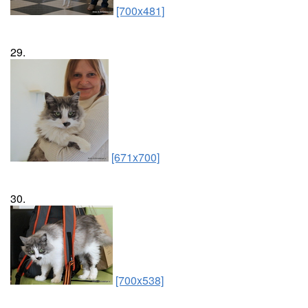
[700x481]
29.
[671x700]
30.
[700x538]