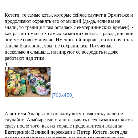
Кстати, те самые коты, которые сейчас служат в Эрмитаже и
продолжают охранять его от мышей (да-да, если вы не
знали, то традиция там осталась с екатерининских времен), -
как раз потомки тех самых казанских котов. Правда, внешне
они уже совсем другие. Именно той породы, на которую так
запала Екатерина, увы, не сохранилась. Но ученые,
насколько я слышала, планируют ее возродить и даже
работают над этим.
4.
[700x450]
А вот имя Алабрыс казанскому коту-памятнику дали не
случайно. Алабырсами стали называть всех казанских котов
сразу после того, как их гордые представители вслед за
Екатериной Великой переехали в Питер. Кстати, хотя для
нас это имя ничего не значит, все-таки мы частенько его