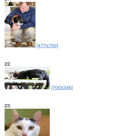
[477x700]
22.
[700x346]
23.