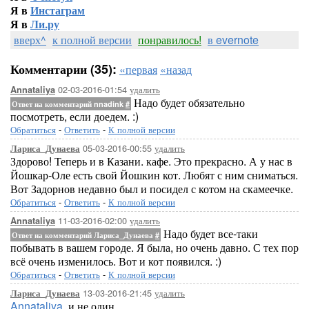
Я в
Инстаграм
Я в
Ли.ру
вверх^
к полной версии
понравилось!
в evernote
Комментарии (35):
«первая
«назад
02-03-2016-01:54
удалить
Annataliya
Надо будет обязательно
Ответ на комментарий nnadink
#
посмотреть, если доедем. :)
Обратиться
-
Ответить
-
К полной версии
05-03-2016-00:55
удалить
Лариса_Дунаева
Здорово! Теперь и в Казани. кафе. Это прекрасно. А у нас в
Йошкар-Оле есть свой Йошкин кот. Любят с ним сниматься.
Вот Задорнов недавно был и посидел с котом на скамеечке.
Обратиться
-
Ответить
-
К полной версии
11-03-2016-02:00
удалить
Annataliya
Надо будет все-таки
Ответ на комментарий Лариса_Дунаева
#
побывать в вашем городе. Я была, но очень давно. С тех пор
всё очень изменилось. Вот и кот появился. :)
Обратиться
-
Ответить
-
К полной версии
13-03-2016-21:45
удалить
Лариса_Дунаева
Annataliya
, и не один.