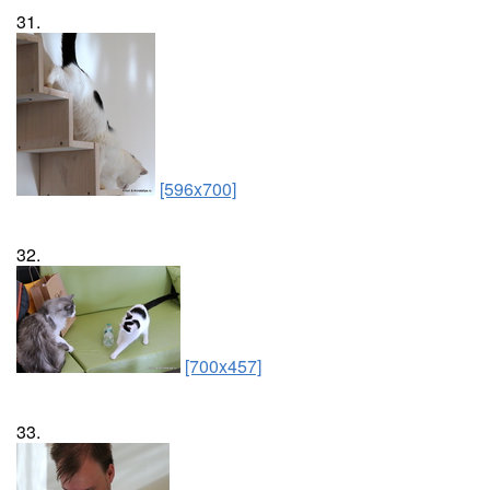
31.
[596x700]
32.
[700x457]
33.