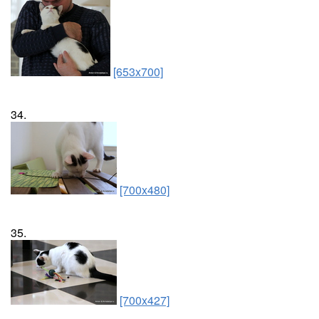
[653x700]
34.
[700x480]
35.
[700x427]