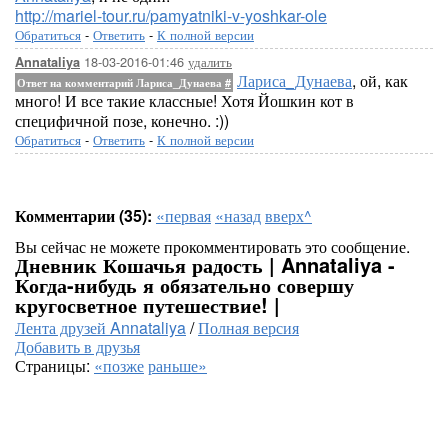
http://mariel-tour.ru/pamyatniki-v-yoshkar-ole
Обратиться
-
Ответить
-
К полной версии
18-03-2016-01:46
удалить
Annataliya
Лариса_Дунаева
, ой, как
Ответ на комментарий Лариса_Дунаева
#
много! И все такие классные! Хотя Йошкин кот в
специфичной позе, конечно. :))
Обратиться
-
Ответить
-
К полной версии
Комментарии (35):
«первая
«назад
вверх^
Вы сейчас не можете прокомментировать это сообщение.
Дневник Кошачья радость | Annataliya -
Когда-нибудь я обязательно совершу
кругосветное путешествие! |
Лента друзей Annataliya
/
Полная версия
Добавить в друзья
Страницы:
«позже
раньше»