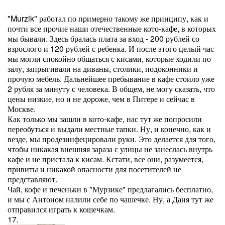
"Murzik" работал по примерно такому же принципу, как и
почти все прочие наши отечественные кото-кафе, в которых
мы бывали. Здесь бралась плата за вход - 200 рублей со
взрослого и 120 рублей с ребенка. И после этого целый час
мы могли спокойно общаться с кисами, которые ходили по
залу, запрыгивали на диваны, столики, подоконники и
прочую мебель. Дальнейшее пребывание в кафе стоило уже
2 рубля за минуту с человека. В общем, не могу сказать, что
цены низкие, но и не дороже, чем в Питере и сейчас в
Москве.
Как только мы зашли в кото-кафе, нас тут же попросили
переобуться и выдали местные тапки. Ну, и конечно, как и
везде, мы продезинфецировали руки. Это делается для того,
чтобы никакая внешняя зараза с улицы не занеслась внутрь
кафе и не пристала к кисам. Кстати, все они, разумеется,
привиты и никакой опасности для посетителей не
представляют.
Чай, кофе и печеньки в "Мурзике" предлагались бесплатно,
и мы с Антоном налили себе по чашечке. Ну, а Даня тут же
отправился играть к кошечкам.
17.