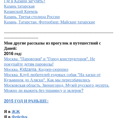
Где в Казани загулять?
Казань татарская
Казанский Кремль
Казань. Третья столица России
Казань, Татарстан. Фотообзор: Майские татарские
-----------------------------------------------------------------------------------
--------------------------
Мои другие рассказы из прогулок и путешествий с
Даней:
2016 год:
Москва. "Паровозия" и "Город конструкторов". Не
покупайте детям паровозы!
Москва. Kidzania. Кидзер-сюрприз
Москва. Клуб любителей ездовых собак "На хаски от
Кузьминок до Аляски". Как мы пересобачились
Московская область. Звенигород. Музей русского десерта.
Можно ли выжить без тирамису и эклеров?
2015 ГОД И РАНЬШЕ:
Я в
ЖЖ
Я в
Фейсбук