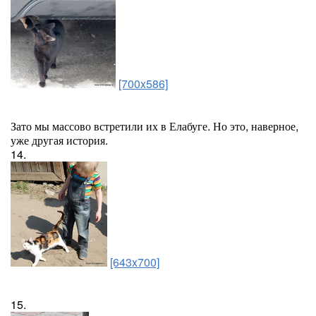
[700x586]
Зато мы массово встретили их в Елабуге. Но это, наверное,
уже другая история.
14.
[643x700]
15.