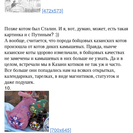
[472x573]
Позже котом был Сталин. И я, вот, думаю, может, есть такая
картинка и с Путиным? :))
А вообще, считается, что порода бойцовых казанских котов
произошла от котов диких камышевых. Правда, нынче
казанские коты здорово измельчали, в бойцовых качествах
не замечены и камышевых в них больше не узнать. Да и в
целом, встречали мы в Казани котиков не так уж и часто.
Все больше они попадались нам на всяких открытках,
календариках, тарелках, в виде магнитиков, статуэток и
даже подушек.
10.
[700x645]