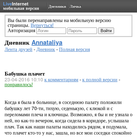
Live
Internet
Дневники
Личка
мобильная версия
Вы были перенаправлены на мобильную версию
страницы.
Вернуться!
Авторизация
Дневник
Annataliya
Лента друзей
-
Дневник
-
Полная версия
Бабушка плачет
23-04-2016 10:10
к комментариям
-
к полной версии
-
понравилось!
Когда я была в больнице, в соседнюю палату положили
бабушку лет 70-ти, тихую, седенькую, с клюкой и с
переломами плеча и ключицы. Возможно, я бы и не узнала о
ней, но как-то вечером, когда сидела в коридоре, услышала
плач. Так как наши палаты находились рядом, я подумала,
что плачет кто-то у нас, зашла, но все мои соседки спокойно