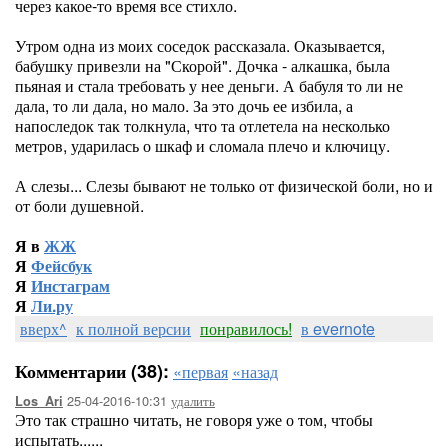
через какое-то время все стихло.
Утром одна из моих соседок рассказала. Оказывается,
бабушку привезли на "Скорой". Дочка - алкашка, была
пьяная и стала требовать у нее деньги. А бабуля то ли не
дала, то ли дала, но мало. За это дочь ее избила, а
напоследок так толкнула, что та отлетела на несколько
метров, ударилась о шкаф и сломала плечо и ключицу.
А слезы... Слезы бывают не только от физической боли, но и
от боли душевной.
Я в
ЖЖ
Я
Фейсбук
Я
Инстаграм
Я
Ли.ру
вверх^
к полной версии
понравилось!
в evernote
Комментарии (38):
«первая
«назад
25-04-2016-10:31
удалить
Los_Ari
Это так страшно читать, не говоря уже о том, чтобы
испытать......