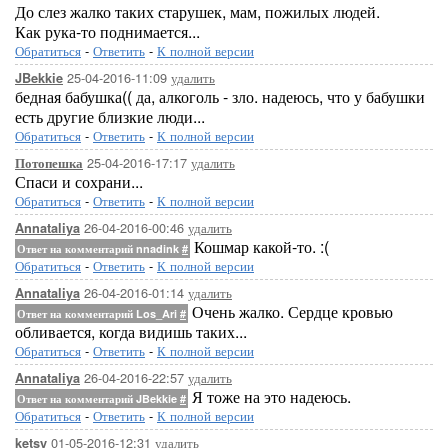
До слез жалко таких старушек, мам, пожилых людей.
Как рука-то поднимается...
Обратиться
-
Ответить
-
К полной версии
25-04-2016-11:09
удалить
JBekkie
бедная бабушка(( да, алкоголь - зло. надеюсь, что у бабушки
есть другие близкие люди...
Обратиться
-
Ответить
-
К полной версии
25-04-2016-17:17
удалить
Потопешка
Спаси и сохрани...
Обратиться
-
Ответить
-
К полной версии
26-04-2016-00:46
удалить
Annataliya
Кошмар какой-то. :(
Ответ на комментарий nnadink
#
Обратиться
-
Ответить
-
К полной версии
26-04-2016-01:14
удалить
Annataliya
Очень жалко. Сердце кровью
Ответ на комментарий Los_Ari
#
обливается, когда видишь таких...
Обратиться
-
Ответить
-
К полной версии
26-04-2016-22:57
удалить
Annataliya
Я тоже на это надеюсь.
Ответ на комментарий JBekkie
#
Обратиться
-
Ответить
-
К полной версии
01-05-2016-12:31
удалить
ketsy