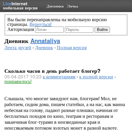
Live
Internet
Дневники
Личка
мобильная версия
Вы были перенаправлены на мобильную версию
страницы.
Вернуться!
Авторизация
Дневник
Annataliya
Лента друзей
-
Дневник
-
Полная версия
Сколько часов в день работает блогер?
05-04-2017 10:23
к комментариям
-
к полной версии
-
понравилось!
Слышала, что многие завидуют нам, блогерам! Мол, не
работаем, сидим дома, пишем статейки, а на нас, как манна
небесная на голову, падают разные плюшки, начиная от
бесплатных походов по кино, театрам и ресторанам и
заканчивая блог-турами в неизведанные края и
неиссякаемым потоком золотых монет в разной валюте.