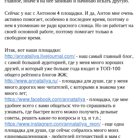
главное, иначе я на нее забиваю и начинаю искать другую.
Сейчас у нас с Антоном 4 площадки. И да, Антон мне очень
активно помогает, особенно в последнее время, поэтому о
нем я упоминаю не ради красного словца. Но он работает на
своей основной работе, поэтому помогает только в
свободное время.
Итак, вот наши площадки:
http://annataliya.livejournal.com/
- наш самый главный блог,
с самой большой аудиторией, где у меня много хороших
друзей, и который уже больше года входит в ТОП-100
общего рейтинга блогов ЖЖ;
http://www.annataliya.ru/
- площадка для души, где у меня
много дорогих мне читателей, с которыми я знакома уже
много лет;
https://www.facebook.com/annataliya
- площадка, где мне
удобнее всего с вами общаться: что-то спрашивать и
узнавать, где быстрее всего можно получить дельные
советы, решить какие-то вопросы и тд. и т.п.;
https://www.instagram.com/annataliya_reon/
- еще одна
площадка для души, где сейчас собралось много моих
единомышленников - любителей путешествий и мам с