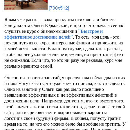
[700x512]
Я вам уже рассказывала про курсы психолога и бизнес-
консультанта Ольги Юрковской, и про то, что начала сейчас
слушать ее курс о бизнес-мышлении
"Быстрое и
эффективное достижение целей"
. То есть, моя цель - это
почерпнуть из ее курса интересные фишки и приложить их
к моей деятельности. В данном случае, сделать как раз так,
чтобы на нее уходило меньше времени, но при этом эффект
не снижался. Если что, то это ни разу не реклама, курс мне
реально нравится самой.
Он состоит из пяти занятий, я прослушала сейчас два из них
и пока могу сказать, что уже кое-что поняла, как это сделать.
Одно из занятий у Ольги как раз было посвящено
выявлению эффективных и не эффективных действий в
достижении цели. Например, допустим, кто-то вместо того,
чтобы начать активно искать клиентов, делает и делает свой
сайт, или вырисовывает и вырисовывает варианты
логотипа своей будущей фирмы. В общем, попусту тратит
время на то, на что его можно было бы вообще не тратить. У
меня, надеюсь, не настолько всё запущено. Но я, первым