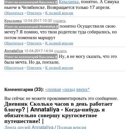
Крыланка
, понятно. А Сямука
Ответ на комментарий Крыланка
#
нынче в Челябинске. Возвращается только 17 апреля.
Обратиться
-
Ответить
-
К полной версии
12-04-2017-10:32
удалить
Крыланка
понятно Осуществили свою
Ответ на комментарий Annataliya
#
мечту? Я помню, что твои родители туда собирались, но
потом поменяли маршрут
Обратиться
-
Ответить
-
К полной версии
12-04-2017-14:04
удалить
Annataliya
Ну, я не могу сказать, что это
Ответ на комментарий Крыланка
#
была мечта. Но да, поехали.
Обратиться
-
Ответить
-
К полной версии
Комментарии (33):
«первая
«назад
вверх^
Вы сейчас не можете прокомментировать это сообщение.
Дневник Сколько часов в день работает
блогер? | Annataliya - Когда-нибудь я
обязательно совершу кругосветное
путешествие! |
Лента друзей Annataliya
/
Полная версия