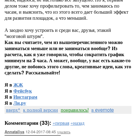
делом тоже хочу профильтровать то, чем занимаюсь по
часам, и выяснить, что из этого всего дает больший эффект
для развития площадок, а что меньший.
А заодно хочу устроить и среди вас, друзья, этакий
"мозговой штурм".
Как вы считаете, чем из вышеперечисленного можно
заниматься меньше или не заниматься вообще? Из
расчета, как я уже говорила, чтобы сократить график
минимум на 3 часа. А может, вообще, у вас есть какие-то
другие, не побоюсь этого слова, креативные идеи, как это
сделать? Рассказывайте!
Я в
ЖЖ
Я в
Фейсбук
Я в
Инстаграм
Я в
Ли.ру
вверх^
к полной версии
понравилось!
в evernote
Комментарии (33):
«первая
«назад
12-04-2017-08:45
удалить
Annataliya