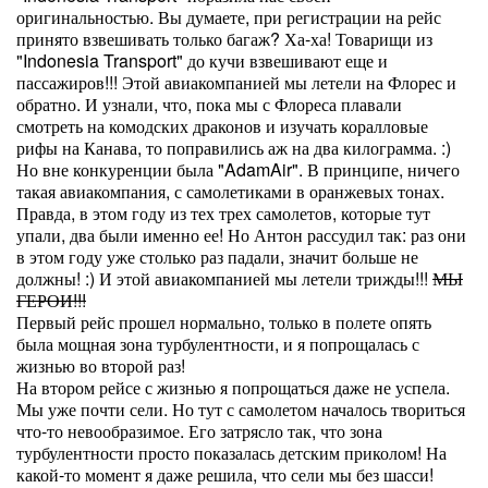
оригинальностью. Вы думаете, при регистрации на рейс
принято взвешивать только багаж? Ха-ха! Товарищи из
"Indonesia Transport" до кучи взвешивают еще и
пассажиров!!! Этой авиакомпанией мы летели на Флорес и
обратно. И узнали, что, пока мы с Флореса плавали
смотреть на комодских драконов и изучать коралловые
рифы на Канава, то поправились аж на два килограмма. :)
Но вне конкуренции была "AdamAir". В принципе, ничего
такая авиакомпания, с самолетиками в оранжевых тонах.
Правда, в этом году из тех трех самолетов, которые тут
упали, два были именно ее! Но Антон рассудил так: раз они
в этом году уже столько раз падали, значит больше не
должны! :) И этой авиакомпанией мы летели трижды!!!
МЫ
ГЕРОИ!!!
Первый рейс прошел нормально, только в полете опять
была мощная зона турбулентности, и я попрощалась с
жизнью во второй раз!
На втором рейсе с жизнью я попрощаться даже не успела.
Мы уже почти сели. Но тут с самолетом началось твориться
что-то невообразимое. Его затрясло так, что зона
турбулентности просто показалась детским приколом! На
какой-то момент я даже решила, что сели мы без шасси!