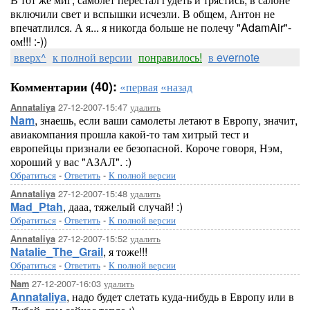
включили свет и вспышки исчезли. В общем, Антон не
впечатлился. А я... я никогда больше не полечу "AdamAir"-
ом!!! :-))
вверх^
к полной версии
понравилось!
в evernote
Комментарии (40):
«первая
«назад
27-12-2007-15:47
удалить
Annataliya
Nam
, знаешь, если ваши самолеты летают в Европу, значит,
авиакомпания прошла какой-то там хитрый тест и
европейцы признали ее безопасной. Короче говоря, Нэм,
хороший у вас "АЗАЛ". :)
Обратиться
-
Ответить
-
К полной версии
27-12-2007-15:48
удалить
Annataliya
Mad_Ptah
, дааа, тяжелый случай! :)
Обратиться
-
Ответить
-
К полной версии
27-12-2007-15:52
удалить
Annataliya
Natalie_The_Grail
, я тоже!!!
Обратиться
-
Ответить
-
К полной версии
27-12-2007-16:03
удалить
Nam
Annataliya
, надо будет слетать куда-нибудь в Европу или в