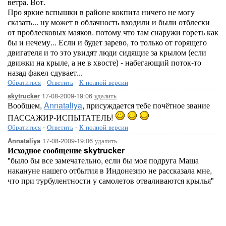
ветра. Вот.
Про яркие вспышки в районе кокпита ничего не могу
сказать... ну может в облачность входили и были отблески
от проблесковых маяков. потому что там снаружи гореть как
бы и нечему... Если и будет зарево, то только от горящего
двигателя и то это увидят люди сидящие за крылом (если
движки на крыле, а не в хвосте) - набегающий поток-то
назад факел сдувает...
Обратиться
-
Ответить
-
К полной версии
17-08-2009-19:06
удалить
skytrucker
Вообщем,
Annataliya
, присуждается тебе почётное звание
ПАССАЖИР-ИСПЫТАТЕЛЬ!
Обратиться
-
Ответить
-
К полной версии
17-08-2009-19:06
удалить
Annataliya
Исходное сообщение skytrucker
"было бы все замечательно, если бы моя подруга Маша
накануне нашего отбытия в Индонезию не рассказала мне,
что при турбулентности у самолетов отваливаются крылья"