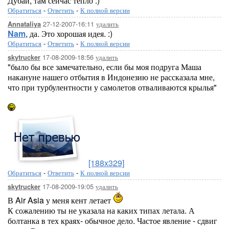
Дубай, там сейчас тепло :)
Обратиться
-
Ответить
-
К полной версии
27-12-2007-16:11
удалить
Annataliya
Nam
, да. Это хорошая идея. :)
Обратиться
-
Ответить
-
К полной версии
17-08-2009-18:56
удалить
skytrucker
"было бы все замечательно, если бы моя подруга Маша
накануне нашего отбытия в Индонезию не рассказала мне,
что при турбулентности у самолетов отваливаются крылья"
[188x329]
Обратиться
-
Ответить
-
К полной версии
17-08-2009-19:05
удалить
skytrucker
В Air Asia у меня кент летает
К сожалению ты не указала на каких типах летала. А
болтанка в тех краях- обычное дело. Частое явление - сдвиг