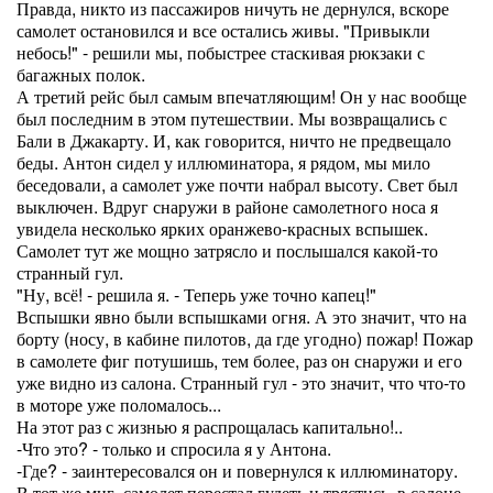
Правда, никто из пассажиров ничуть не дернулся, вскоре
самолет остановился и все остались живы. "Привыкли
небось!" - решили мы, побыстрее стаскивая рюкзаки с
багажных полок.
А третий рейс был самым впечатляющим! Он у нас вообще
был последним в этом путешествии. Мы возвращались с
Бали в Джакарту. И, как говорится, ничто не предвещало
беды. Антон сидел у иллюминатора, я рядом, мы мило
беседовали, а самолет уже почти набрал высоту. Свет был
выключен. Вдруг снаружи в районе самолетного носа я
увидела несколько ярких оранжево-красных вспышек.
Самолет тут же мощно затрясло и послышался какой-то
странный гул.
"Ну, всё! - решила я. - Теперь уже точно капец!"
Вспышки явно были вспышками огня. А это значит, что на
борту (носу, в кабине пилотов, да где угодно) пожар! Пожар
в самолете фиг потушишь, тем более, раз он снаружи и его
уже видно из салона. Странный гул - это значит, что что-то
в моторе уже поломалось...
На этот раз с жизнью я распрощалась капитально!..
-Что это? - только и спросила я у Антона.
-Где? - заинтересовался он и повернулся к иллюминатору.
В тот же миг, самолет перестал гудеть и трястись, в салоне