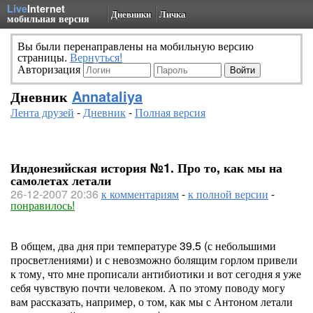
Live
Internet
Дневники
Личка
мобильная версия
Вы были перенаправлены на мобильную версию
страницы.
Вернуться!
Авторизация
Дневник
Annataliya
Лента друзей
-
Дневник
-
Полная версия
Индонезийская история №1. Про то, как мы на
самолетах летали
26-12-2007 20:36
к комментариям
-
к полной версии
-
понравилось!
В общем, два дня при температуре 39.5 (с небольшими
просветлениями) и с невозможно болящим горлом привели
к тому, что мне прописали антибиотики и вот сегодня я уже
себя чувствую почти человеком. А по этому поводу могу
вам рассказать, например, о том, как мы с Антоном летали