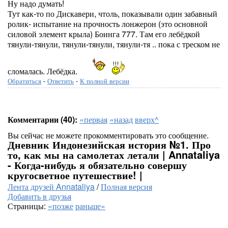
Ну надо думать!
Тут как-то по Дискавери, чтоль, показывали один забавный
ролик- испытание на прочность лонжерон (это основной
силовой элемент крыла) Боинга 777. Там его лебёдкой
тянули-тянули, тянули-тянули, тянули-тя .. пока с треском не
сломалась. Лебёдка.
Обратиться
-
Ответить
-
К полной версии
Комментарии (40):
«первая
«назад
вверх^
Вы сейчас не можете прокомментировать это сообщение.
Дневник Индонезийская история №1. Про
то, как мы на самолетах летали | Annataliya
- Когда-нибудь я обязательно совершу
кругосветное путешествие! |
Лента друзей Annataliya
/
Полная версия
Добавить в друзья
Страницы:
«позже
раньше»