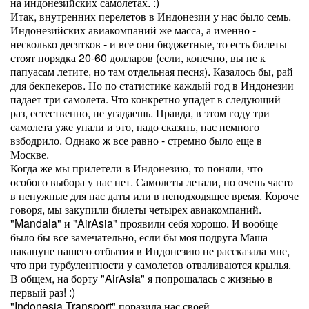
на индонезийских самолетах. :)
Итак, внутренних перелетов в Индонезии у нас было семь.
Индонезийских авиакомпаний же масса, а именно -
несколько десятков - и все они бюджетные, то есть билеты
стоят порядка 20-60 долларов (если, конечно, вы не к
папуасам летите, но там отдельная песня). Казалось бы, рай
для бекпекеров. Но по статистике каждый год в Индонезии
падает три самолета. Что конкретно упадет в следующий
раз, естественно, не угадаешь. Правда, в этом году три
самолета уже упали и это, надо сказать, нас немного
взбодрило. Однако ж все равно - стремно было еще в
Москве.
Когда же мы прилетели в Индонезию, то поняли, что
особого выбора у нас нет. Самолеты летали, но очень часто
в ненужные для нас даты или в неподходящее время. Короче
говоря, мы закупили билеты четырех авиакомпаний.
"Mandala" и "AirAsia" проявили себя хорошо. И вообще
было бы все замечательно, если бы моя подруга Маша
накануне нашего отбытия в Индонезию не рассказала мне,
что при турбулентности у самолетов отваливаются крылья.
В общем, на борту "AirAsia" я попрощалась с жизнью в
первый раз! :)
"Indonesia Transport" поразила нас своей