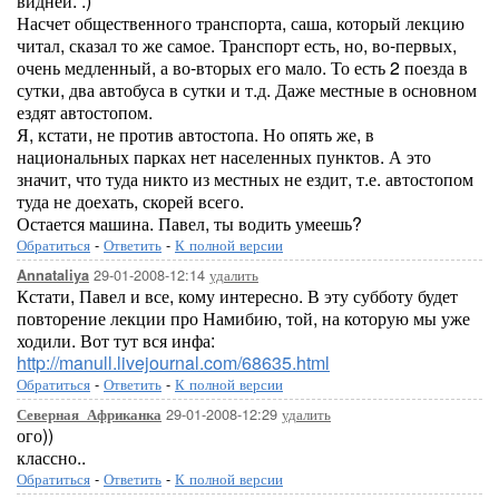
видней. :)
Насчет общественного транспорта, саша, который лекцию
читал, сказал то же самое. Транспорт есть, но, во-первых,
очень медленный, а во-вторых его мало. То есть 2 поезда в
сутки, два автобуса в сутки и т.д. Даже местные в основном
ездят автостопом.
Я, кстати, не против автостопа. Но опять же, в
национальных парках нет населенных пунктов. А это
значит, что туда никто из местных не ездит, т.е. автостопом
туда не доехать, скорей всего.
Остается машина. Павел, ты водить умеешь?
Обратиться
-
Ответить
-
К полной версии
29-01-2008-12:14
удалить
Annataliya
Кстати, Павел и все, кому интересно. В эту субботу будет
повторение лекции про Намибию, той, на которую мы уже
ходили. Вот тут вся инфа:
http://manull.livejournal.com/68635.html
Обратиться
-
Ответить
-
К полной версии
29-01-2008-12:29
удалить
Северная_Африканка
ого))
классно..
Обратиться
-
Ответить
-
К полной версии