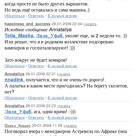
когда просто не было других вариантов.
Но ведь ещё оставалась и сама машина..)
Обратиться
-
Ответить
-
К полной версии
28-01-2008-22:04
удалить
happiness_and_success
Исходное сообщение Annataliya
Tetia_Masha
,
Лиля_Уфа6
, уволят еще, за 2 недели-то. :))
Или решат, что я в родимом коллективе подозреваю
вампиров и госпитализируют! :)))
Зато вокруг не будет комаров!
Обратиться
-
Ответить
-
К полной версии
28-01-2008-22:21
удалить
Annataliya
nnadink
, получается, что и не очень-то дорого!
А палатка в каком месте пригодилась? На берегу скелетов,
нет?
Обратиться
-
Ответить
-
К полной версии
28-01-2008-22:23
удалить
Annataliya
Лиля_Уфа6
, ага, одни врачи! :-)))
Обратиться
-
Ответить
-
К полной версии
29-01-2008-11:58
удалить
Павел_Декарт
Поговорил вчера с менеджером Астревела по Африке (она