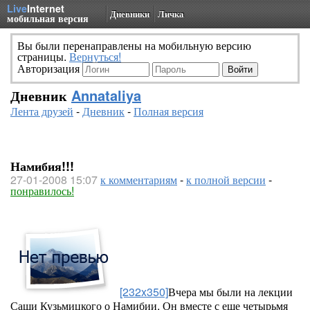
Live
Internet
Дневники
Личка
мобильная версия
Вы были перенаправлены на мобильную версию
страницы.
Вернуться!
Авторизация
Дневник
Annataliya
Лента друзей
-
Дневник
-
Полная версия
Намибия!!!
27-01-2008 15:07
к комментариям
-
к полной версии
-
понравилось!
[232x350]
Вчера мы были на лекции
Саши Кузьмицкого о Намибии. Он вместе с еще четырьмя