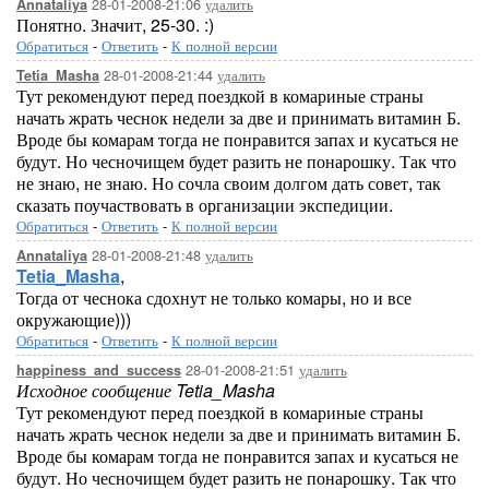
28-01-2008-21:06
удалить
Annataliya
Понятно. Значит, 25-30. :)
Обратиться
-
Ответить
-
К полной версии
28-01-2008-21:44
удалить
Tetia_Masha
Тут рекомендуют перед поездкой в комариные страны
начать жрать чеснок недели за две и принимать витамин Б.
Вроде бы комарам тогда не понравится запах и кусаться не
будут. Но чесночищем будет разить не понарошку. Так что
не знаю, не знаю. Но сочла своим долгом дать совет, так
сказать поучаствовать в организации экспедиции.
Обратиться
-
Ответить
-
К полной версии
28-01-2008-21:48
удалить
Annataliya
Tetia_Masha
,
Тогда от чеснока сдохнут не только комары, но и все
окружающие)))
Обратиться
-
Ответить
-
К полной версии
28-01-2008-21:51
удалить
happiness_and_success
Исходное сообщение Tetia_Masha
Тут рекомендуют перед поездкой в комариные страны
начать жрать чеснок недели за две и принимать витамин Б.
Вроде бы комарам тогда не понравится запах и кусаться не
будут. Но чесночищем будет разить не понарошку. Так что