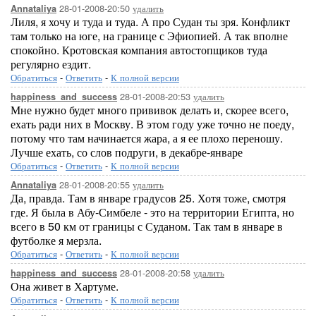
28-01-2008-20:50
удалить
Annataliya
Лиля, я хочу и туда и туда. А про Судан ты зря. Конфликт
там только на юге, на границе с Эфиопией. А так вполне
спокойно. Кротовская компания автостопщиков туда
регулярно ездит.
Обратиться
-
Ответить
-
К полной версии
28-01-2008-20:53
удалить
happiness_and_success
Мне нужно будет много прививок делать и, скорее всего,
ехать ради них в Москву. В этом году уже точно не поеду,
потому что там начинается жара, а я ее плохо переношу.
Лучше ехать, со слов подруги, в декабре-январе
Обратиться
-
Ответить
-
К полной версии
28-01-2008-20:55
удалить
Annataliya
Да, правда. Там в январе градусов 25. Хотя тоже, смотря
где. Я была в Абу-Симбеле - это на территории Египта, но
всего в 50 км от границы с Суданом. Так там в январе в
футболке я мерзла.
Обратиться
-
Ответить
-
К полной версии
28-01-2008-20:58
удалить
happiness_and_success
Она живет в Хартуме.
Обратиться
-
Ответить
-
К полной версии