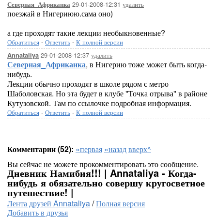
29-01-2008-12:31
удалить
Северная_Африканка
поезжай в Нигериюю.сама оно)
а где проходят такие лекции необыкновенные?
Обратиться
-
Ответить
-
К полной версии
29-01-2008-12:37
удалить
Annataliya
Северная_Африканка
, в Нигерию тоже может быть когда-
нибудь.
Лекции обычно проходят в школе рядом с метро
Шаболовская. Но эта будет в клубе "Точка отрыва" в районе
Кутузовской. Там по ссылочке подробная информация.
Обратиться
-
Ответить
-
К полной версии
Комментарии (52):
«первая
«назад
вверх^
Вы сейчас не можете прокомментировать это сообщение.
Дневник Намибия!!! | Annataliya - Когда-
нибудь я обязательно совершу кругосветное
путешествие! |
Лента друзей Annataliya
/
Полная версия
Добавить в друзья