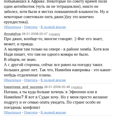
побывавших в Африке. Некоторые по совету врачей пили
один антибиотик (чуть ли не тетрациклин), никто не
заболел, хотя были в местах повышенной влажности. Ну и
некоторые советовали пить джин:)(ну это конечно
ерундистика).
Обратиться
-
Ответить
-
К полной версии
28-01-2008-20:47
удалить
Annataliya
Про джин, вообще-то, многие говорят. :) Фиг его знает,
может, и правда.
А малярия там только на севере - в районе химба. Хотя вон
Надя пишет, что там ни одного комара не было.
В общем, не знаю.
А с другой стороны, сейчас все равно на поездку таких
больших денег нет. Так что, Намибия наверняка - это какие-
нибудь отдаленные планы.
Обратиться
-
Ответить
-
К полной версии
28-01-2008-20:48
удалить
happiness_and_success
Наташа, а ты куда больше хочешь: в Эфиопию или в
Намибию? Я вот в Судан хочу. Но у меня просто желание
подругу и ее семью опять увидеть. По стране особо не
поездишь: конфликт
Обратиться
-
Ответить
-
К полной версии