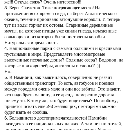
же!!! Откуда связь? Очень интересно!!!
3. Берег Скелетов. Тоже потрясающее место! На
протяжении всех времен сюда, на берег Атлантического
океана, течение прибивало затонувшие корабли. И теперь
тут из воды торчат их остовы. Старинные деревянные
мачты, на которые птицы уже свили гнезда, изъеденные
солью доски, из которых были построены корабли...
Натуральная ирреальность!
4. Национальные парки с самыми большими и красивыми
пустынями в мире. Представляете многометровые
высоченные песчаные дюны? Соляные озера? Водопои, на
которые приходят зебры, антилопы и слоны? :))
Но...
5. В Намибии, как выяснилось, совершенно не развит
общественный транспорт. То есть, автобусов и поездов
между городами очень мало и они все забиты. Это значит,
что надо брать машину, а ее аренда немеренно дорогая
почему-то. К тому же, кто будет водителем? По-любому,
придется искать еще 2-3 желающих, с которыми можно
будет взять ее сообща.
6. Большинство достопримечательностей Намибии
находится в ее национальных парках. А там нет ни отелей,
ни хостелов, то есть, жить придется в палатке. Я же с