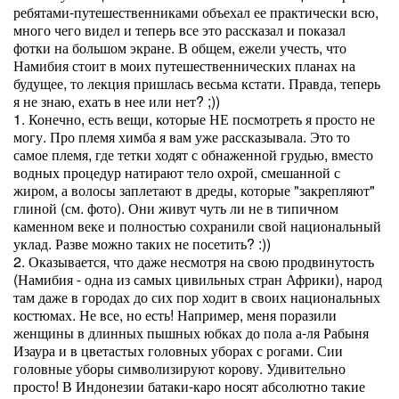
ребятами-путешественниками объехал ее практически всю,
много чего видел и теперь все это рассказал и показал
фотки на большом экране. В общем, ежели учесть, что
Намибия стоит в моих путешественнических планах на
будущее, то лекция пришлась весьма кстати. Правда, теперь
я не знаю, ехать в нее или нет? ;))
1. Конечно, есть вещи, которые НЕ посмотреть я просто не
могу. Про племя химба я вам уже рассказывала. Это то
самое племя, где тетки ходят с обнаженной грудью, вместо
водных процедур натирают тело охрой, смешанной с
жиром, а волосы заплетают в дреды, которые "закрепляют"
глиной (см. фото). Они живут чуть ли не в типичном
каменном веке и полностью сохранили свой национальный
уклад. Разве можно таких не посетить? :))
2. Оказывается, что даже несмотря на свою продвинутость
(Намибия - одна из самых цивильных стран Африки), народ
там даже в городах до сих пор ходит в своих национальных
костюмах. Не все, но есть! Например, меня поразили
женщины в длинных пышных юбках до пола а-ля Рабыня
Изаура и в цветастых головных уборах с рогами. Сии
головные уборы символизируют корову. Удивительно
просто! В Индонезии батаки-каро носят абсолютно такие