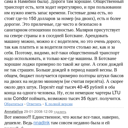
сама в Намибии была). Дороги там хорошие. Общественный
транспорт есть, хотя ходит нерегулярно, и при пользовании
им нужно иметь запас времени. Гостевые дома есть, но
стоят где-то 150 долларов за номер (на двоих), есть и более
дорогие. Это приличные, где чисто и безопасно в
санитарном отношении полностью. Малярия присутствует
на севере страны и в соседней Ботсване. Арендовать
машину можно, можно и с водителем, но это очень дорого,
так как платить и за водителя почти столько же, как и за
себя. Поэтому, видимо, всё-таки общественный транспорт
надо использовать, и только кое-где машины. В Ботсване
хорошие лоджи примерно по такой же цене. А сезон дождей
не так страшен. Больше дождей в период нашей весны. В
общем, бюджет получается примерно полторы штуки баксов
на двоих на неделю минимум (не считая перелёта). А скорее
около двух штук. Перелёт ещё тысяч 40-45 рублей в оба
конца на одного человека. Ну, если немецкие чартеры LTU
или Condor поймать, возможно тысяч 35 будет. получится.
Обратиться
-
Ответить
-
К полной версии
29-01-2008-12:09
удалить
Annataliya
Вот именно!!! Единственное, что жилье все-таки, наверно,
дешевле. Ведь
nnadink
там совсем недавно была и ей