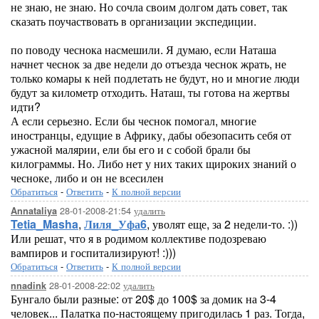
не знаю, не знаю. Но сочла своим долгом дать совет, так
сказать поучаствовать в организации экспедиции.
по поводу чеснока насмешили. Я думаю, если Наташа
начнет чеснок за две недели до отъезда чеснок жрать, не
только комары к ней подлетать не будут, но и многие люди
будут за километр отходить. Наташ, ты готова на жертвы
идти?
А если серьезно. Если бы чеснок помогал, многие
иностранцы, едущие в Африку, дабы обезопасить себя от
ужасной малярии, ели бы его и с собой брали бы
килограммы. Но. Либо нет у них таких щироких знаний о
чесноке, либо и он не всесилен
Обратиться
-
Ответить
-
К полной версии
28-01-2008-21:54
удалить
Annataliya
Tetia_Masha
,
Лиля_Уфа6
, уволят еще, за 2 недели-то. :))
Или решат, что я в родимом коллективе подозреваю
вампиров и госпитализируют! :)))
Обратиться
-
Ответить
-
К полной версии
28-01-2008-22:02
удалить
nnadink
Бунгало были разные: от 20$ до 100$ за домик на 3-4
человек... Палатка по-настоящему пригодилась 1 раз. Тогда,