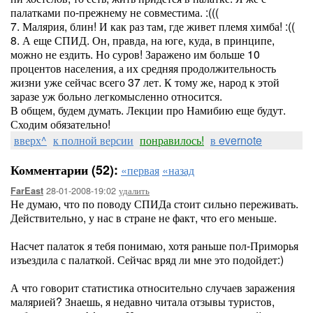
палатками по-прежнему не совместима. :(((
7. Малярия, блин! И как раз там, где живет племя химба! :((
8. А еще СПИД. Он, правда, на юге, куда, в принципе,
можно не ездить. Но суров! Заражено им больше 10
процентов населения, а их средняя продолжительность
жизни уже сейчас всего 37 лет. К тому же, народ к этой
заразе уж больно легкомысленно относится.
В общем, будем думать. Лекции про Намибию еще будут.
Сходим обязательно!
вверх^
к полной версии
понравилось!
в evernote
Комментарии (52):
«первая
«назад
28-01-2008-19:02
удалить
FarEast
Не думаю, что по поводу СПИДа стоит сильно переживать.
Действительно, у нас в стране не факт, что его меньше.
Насчет палаток я тебя понимаю, хотя раньше пол-Приморья
изъездила с палаткой. Сейчас вряд ли мне это подойдет:)
А что говорит статистика относительно случаев заражения
малярией? Знаешь, я недавно читала отзывы туристов,