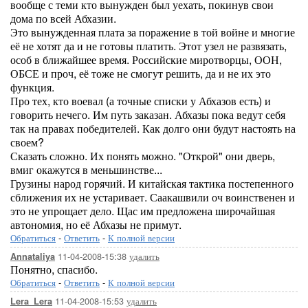
вообще с теми кто вынужден был уехать, покинув свои
дома по всей Абхазии.
Это вынужденная плата за поражение в той войне и многие
её не хотят да и не готовы платить. Этот узел не развязать,
особ в ближайшее время. Российские миротворцы, ООН,
ОБСЕ и проч, её тоже не смогут решить, да и не их это
функция.
Про тех, кто воевал (а точные списки у Абхазов есть) и
говорить нечего. Им путь заказан. Абхазы пока ведут себя
так на правах победителей. Как долго они будут настоять на
своем?
Сказать сложно. Их понять можно. "Открой" они дверь,
вмиг окажутся в меньшинстве...
Грузины народ горячий. И китайская тактика постепенного
сближения их не устаривает. Саакашвили оч воинственен и
это не упрощает дело. Щас им предложена широчайшая
автономия, но её Абхазы не примут.
Обратиться
-
Ответить
-
К полной версии
11-04-2008-15:38
удалить
Annataliya
Понятно, спасибо.
Обратиться
-
Ответить
-
К полной версии
11-04-2008-15:53
удалить
Lera_Lera