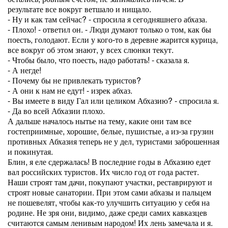
результате все вокруг ветшало и нищало.
- Ну и как там сейчас? - спросила я сегодняшнего абхаза.
- Плохо! - ответил он. - Люди думают только о том, как бы
поесть, голодают. Если у кого-то в деревне жарится курица,
все вокруг об этом знают, у всех слюнки текут.
- Чтобы было, что поесть, надо работать! - сказала я.
- А негде!
- Почему бы не привлекать туристов?
- А они к нам не едут! - изрек абхаз.
- Вы имеете в виду Гал или целиком Абхазию? - спросила я.
- Да во всей Абхазии плохо.
А дальше началось нытье на тему, какие они там все
гостеприимные, хорошие, белые, пушистые, а из-за грузин
противных Абхазия теперь не у дел, туристами заброшенная
и покинутая.
Блин, я еле сдержалась! В последние годы в Абхазию едет
вал российских туристов. Их число год от года растет.
Наши строят там дачи, покупают участки, реставрируют и
строят новые санатории. При этом сами абхазы и пальцем
не пошевелят, чтобы как-то улучшить ситуацию у себя на
родине. Не зря они, видимо, даже среди самих кавказцев
считаются самым ленивым народом! Их лень замечала и я.