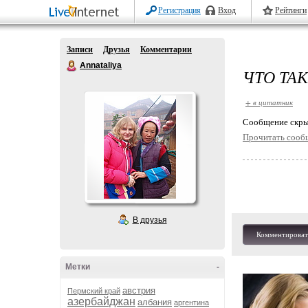
Регистрация
Вход
Рейтинги
Записи
Друзья
Комментарии
Annataliya
ЧТО ТА
+ в цитатник
Cообщение скры
Прочитать сооб
В друзья
Комментироват
Метки
-
австрия
Пермский край
азербайджан
албания
аргентина