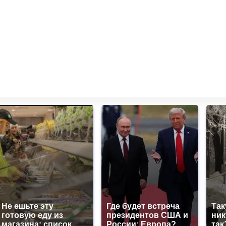
Не ешьте эту
Где будет встреча
Так
готовую еду из
президентов США и
ник
магазина: список
России: Европа?
так