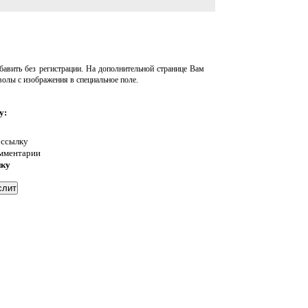
авить без регистрации. На дополнительной странице Вам
волы с изображения в специальное поле.
у:
 ссылку
омментарии
нку