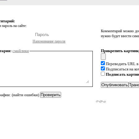
ентарий:
 пароль на сайте:
Комментарий можно доб
нужно будет ввести сим
Напоминание пароля
тария:
смайлики
Прикрепить картинк
Переводить URL в
Подписаться на к
Подписать карти
рафии: (найти ошибки)