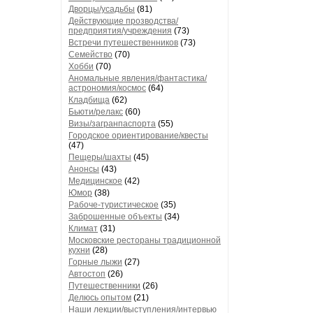
Дворцы/усадьбы
(81)
Действующие прозводства/
предприятия/учреждения
(73)
Встречи путешественников
(73)
Семейство
(70)
Хобби
(70)
Аномальные явления/фантастика/
астрономия/космос
(64)
Кладбища
(62)
Бьюти/релакс
(60)
Визы/загранпаспорта
(55)
Городское ориентирование/квесты
(47)
Пещеры/шахты
(45)
Анонсы
(43)
Медицинское
(42)
Юмор
(38)
Рабоче-туристическое
(35)
Заброшенные объекты
(34)
Климат
(31)
Московские рестораны традиционной
кухни
(28)
Горные лыжи
(27)
Автостоп
(26)
Путешественники
(26)
Делюсь опытом
(21)
Наши лекции/выступления/интервью