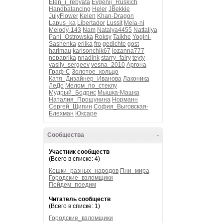
Elen_i_rebyata
Evgenij_Ruskich
Handbalancing
Heler
JBekkie
JulyFlower
Kelen
Khan-Dragon
Lapus_ka
Libertador
Lussit
Mela-ni
Melody-143
Nam
Natalya4455
Nattaliya
Pani_Ostrowska
Roksy
Taikhe
Yogini-
Sashenka
erlika
fro
gedichte
gost
harimau
karlsonchik67
lozanna777
nepaprika
nnadink
starry_fairy
teyty
vasily_sergeev
vesna_2010
Аргона
Граф-С
Золотое_кольцо
Катя_Дизайнер_Иванова
Лаконика
ЛеДо
Мелом_по_стеклу
Мудрый_Бодрис
Мышка-Машка
Наталия_Прошунина
Норманн
Сергей_Щипин
София_Выговская-
Блехман
Юксаре
Сообщества
-
Участник сообществ
(Всего в списке: 4)
Кошки_разных_народов
Пни_мира
Городские_взломщики
Пойдем_поедим
Читатель сообществ
(Всего в списке: 1)
Городские_взломщики