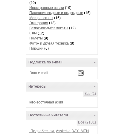
(20)
Иностранные языки
(19)
Плавания водные и подводные
(15)
Мои рассказы
(15)
Эмиграция
(13)
Велосипеды/самокаты
(12)
Сны
(12)
Полеты
(9)
Фото- и другая техника
(8)
Плюшки
(6)
Подписка по e-mail
-
Интересы
-
Все (1)
юго-восточная азия
Постоянные читатели
-
Все (2101)
-Поднебесная-
Assketka
DAY_MEN