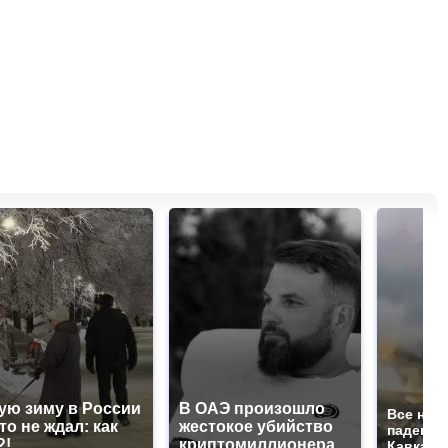
ую зиму в России
В ОАЭ произошло
Все нов
то не ждал: как
жестокое убийство
падению
?!
криптомиллионера
Кавказе: