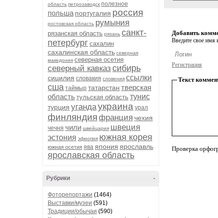
полезное
область
петрозаводск
россия
польша
португалия
румыния
ростовская область
санкт-
Добавить комм
рязанская область
рязань
Введите свое имя и
петербург
сахалин
сахалинская область
северная
северная осетия
македония
Регистрация
сибирь
северный кавказ
ссылки
сицилия
словакия
словения
Текст коммен
сша
тверская
татарстан
таймыр
область
тунис
тульская область
украина
уганда
турция
урал
финляндия
франция
чехия
швеция
чили
чечня
швейцария
южная корея
эстония
эфиопия
япония
ярославль
ява
южная осетия
Проверка орфог
ярославская область
Рубрики
-
Фоторепортажи
(1464)
Выставки/музеи
(591)
Традиции/обычаи
(590)