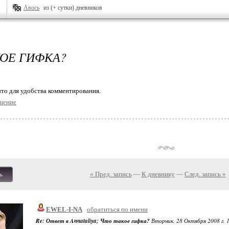
Авось
из (+ сутки) дневников
КОЕ ГИФКА?
то для удобства комментирования.
щение
« Пред. запись
—
К дневнику
—
След. запись »
ь
EWEL-I-NA
обратиться по имени
Re: Ответ в Annataliya; Что такое гифка?
Вторник, 28 Октября 2008 г. 1