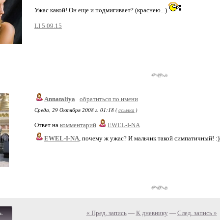
Ужас какой! Он еще и подмигивает? (краснею...)
LI 5.09.15
Annataliya
обратиться по имени
Среда, 29 Октября 2008 г. 01:18 (
ссылка
)
Ответ на
комментарий
EWEL-I-NA
EWEL-I-NA
, почему ж ужас? И мальчик такой симпатичный! :)
« Пред. запись
—
К дневнику
—
След. запись »
ь