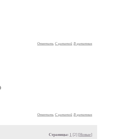
Ответить
С цитатой
В цитатник
)
Ответить
С цитатой
В цитатник
Страницы:
1
[2] [
Новые
]