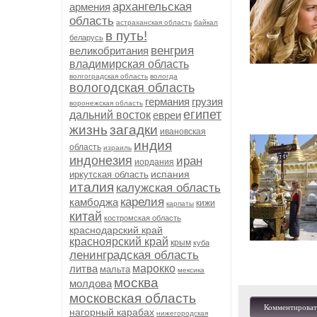
архангельская
армения
область
астраханская область
байкал
в путь!
беларусь
венгрия
великобритания
владимирская область
волгоградская область
вологда
вологодская область
германия
грузия
воронежская область
египет
дальний восток
евреи
жизнь
загадки
ивановская
индия
область
израиль
индонезия
иран
иордания
испания
иркутская область
италия
калужская область
карелия
камбоджа
кижи
карпаты
китай
костромская область
краснодарский край
красноярский край
крым
куба
ленинградская область
литва
марокко
мальта
мексика
москва
молдова
московская область
Комментироват
нагорный карабах
нижегородская