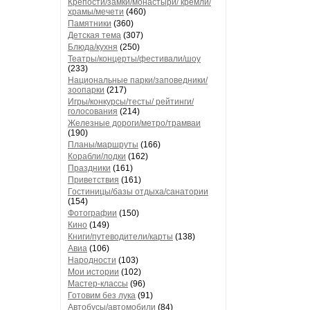
Крепости/замки/монастыри/ кремли/
храмы/мечети
(460)
Памятники
(360)
Детская тема
(307)
Блюда/кухня
(250)
Театры/концерты/фестивали/шоу
(233)
Национальные парки/заповедники/
зоопарки
(217)
Игры/конкурсы/тесты/ рейтинги/
голосования
(214)
Железные дороги/метро/трамваи
(190)
Планы/маршруты
(166)
Корабли/лодки
(162)
Праздники
(161)
Приветствия
(161)
Гостиницы/базы отдыха/санатории
(154)
Фотографии
(150)
Кино
(149)
Книги/путеводители/карты
(138)
Авиа
(106)
Народности
(103)
Мои истории
(102)
Мастер-классы
(96)
Готовим без лука
(91)
Автобусы/автомобили
(84)