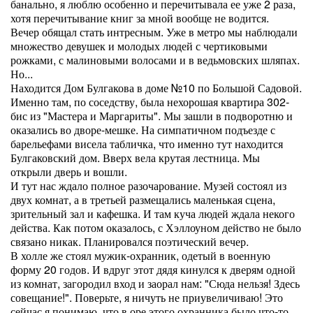
банально, я люблю особенно и перечитывала ее уже 2 раза,
хотя перечитывание книг за мной вообще не водится.
Вечер обящал стать интресным. Уже в метро мы наблюдали
множество девушек и молодых людей с чертиковыми
рожками, с малиновыми волосами и в ведьмовских шляпах.
Но...
Находится Дом Булгакова в доме №10 по Большой Садовой.
Именно там, по соседству, была нехорошая квартира 302-
бис из "Мастера и Маргариты". Мы зашли в подворотню и
оказались во дворе-мешке. На симпатичном подъезде с
барельефами висела табличка, что именно тут находится
Булгаковский дом. Вверх вела крутая лестница. Мы
открыли дверь и вошли.
И тут нас ждало полное разочарование. Музей состоял из
двух комнат, а в третьей размещались маленькая сцена,
зрительный зал и кафешка. И там куча людей ждала некого
действа. Как потом оказалось, с Хэллоуном действо не было
связано никак. Планировался поэтический вечер.
В холле же стоял мужик-охранник, одетый в военную
форму 20 годов. И вдруг этот дядя кинулся к дверям одной
из комнат, загородил вход и заорал нам: "Сюда нельзя! Здесь
совещание!". Поверьте, я ничуть не приувеличиваю! Это
сейчас я понимаю, что в оре этого охранника было что-то