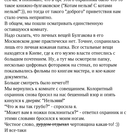
такое книжно-булгаковское ("Котам нельзя! С котами
нельзя!":)), но тогда от такого "доброго" приветствия нам
стало очень неприятно.
В общем, мы пошли осматривать единственную
оставшуюся комнату.
Надо сказать, что личных вещей Булгакова в его
Московском доме практически нет. Точнее, сохранилась
лишь его личная кожаная папка. Все остальные вещи
находятся в Киеве, где к его музею власти отнеслись с
большим почтением. Ну, а тут мы осмотрели папку,
несколько цифровых фоторамок на стенах, по которым
показывались фильмы по книгам мастера, и кое-какие
документы.
Больше смотреть было нечего!!!
Мы вернулись к комнате с совещанием. Колоритный
охранник снова бросил на нас бешенный взор и опять
кинулся к дверям: "Нельзяяя!"
"Что ж вы так грубо?" - спросила я.
"Может вам в ножки поклониться?" - ответил охранник и с
этими словами бросился к моим ногам.
Честное слово,
дурдом отдыхал
чертовщина какая-то! :))
И все-таки