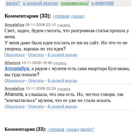
вверх^
к полной версии
понравилось!
в evernote
Комментарии (33):
«первая
«назад
06-11-2008-23:10
удалить
Annataliya
Свет, ладно, будем считать, что разгромная статья прошла у
меня.
У меня даже была идея послать ее им на сайт. Но что-то не
уверена, хороша ли эта идея?
Обратиться
-
Ответить
-
К полной версии
10-11-2008-18:46
удалить
Alianora
Annataliya
, а рядом с музеем есть сама квартира Булгакова,
вы туда попали?
Обратиться
-
Ответить
-
К полной версии
10-11-2008-22:24
удалить
Annataliya
Alianora, я слышала, что она есть. Но, честно говоря, так
"впечатлились" музеем, что ее уже не стали искать.
Обратиться
-
Ответить
-
К полной версии
Комментарии (33):
«первая
«назад
вверх^