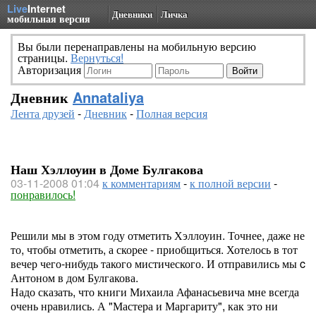
Live
Internet
Дневники
Личка
мобильная версия
Вы были перенаправлены на мобильную версию
страницы.
Вернуться!
Авторизация
Дневник
Annataliya
Лента друзей
-
Дневник
-
Полная версия
Наш Хэллоуин в Доме Булгакова
03-11-2008 01:04
к комментариям
-
к полной версии
-
понравилось!
Решили мы в этом году отметить Хэллоуин. Точнее, даже не
то, чтобы отметить, а скорее - приобщиться. Хотелось в тот
вечер чего-нибудь такого мистического. И отправились мы c
Антоном в дом Булгакова.
Надо сказать, что книги Михаила Афанасьевича мне всегда
очень нравились. А "Мастера и Маргариту", как это ни