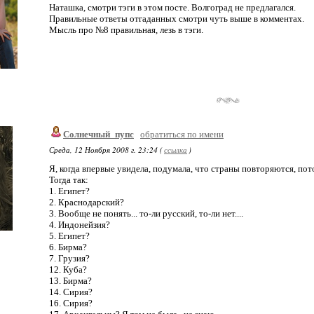
Наташка, смотри тэги в этом посте. Волгоград не предлагался.
Правильные ответы отгаданных смотри чуть выше в комментах.
Мысль про №8 правильная, лезь в тэги.
Солнечный_пупс
обратиться по имени
Среда, 12 Ноября 2008 г. 23:24 (
ссылка
)
Я, когда впервые увидела, подумала, что страны повторяются, потом
Тогда так:
1. Египет?
2. Краснодарский?
3. Вообще не понять... то-ли русский, то-ли нет....
4. Индонейзия?
5. Египет?
6. Бирма?
7. Грузия?
12. Куба?
13. Бирма?
14. Сирия?
16. Сирия?