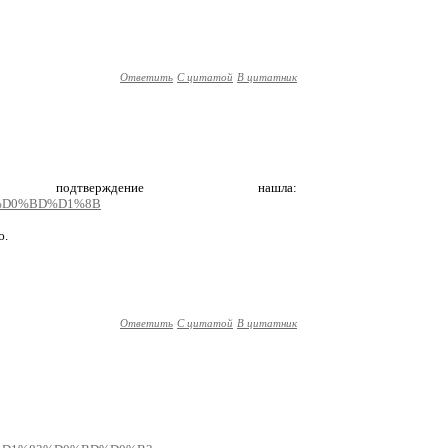
Ответить
С цитатой
В цитатник
тверждение нашла:
B5%D0%BD%D1%8B
ю.
Ответить
С цитатой
В цитатник