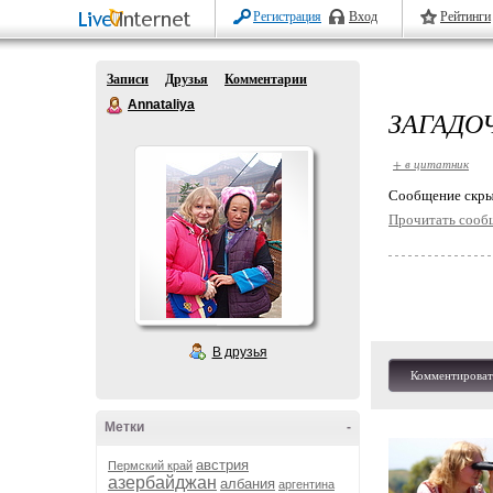
Регистрация
Вход
Рейтинги
Записи
Друзья
Комментарии
Annataliya
ЗАГАДО
+ в цитатник
Cообщение скры
Прочитать сооб
В друзья
Комментироват
Метки
-
австрия
Пермский край
азербайджан
албания
аргентина