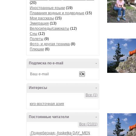
(20)
Иностранные языки
(19)
Плавания водные и подводные
(15)
Мои рассказы
(15)
Эмиграция
(13)
Велосипеды/самокаты
(12)
Сны
(12)
Полеты
(9)
Фото- и другая техника
(8)
Плюшки
(6)
Подписка по e-mail
-
Интересы
-
Все (1)
юго-восточная азия
Постоянные читатели
-
Все (2101)
-Поднебесная-
Assketka
DAY_MEN