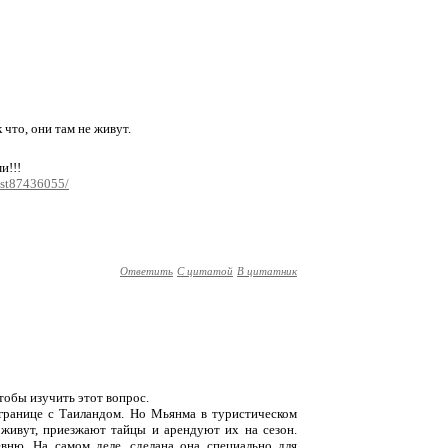
 что, они там не живут.
и!!!
ost87436055/
Ответить
С цитатой
В цитатник
тобы изучить этот вопрос.
 границе с Таиландом. Но Мьянма в туристическом
и живут, приезжают тайцы и арендуют их на сезон.
вню. На самом деле, сделана она специально для