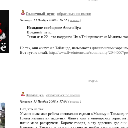
Солнечный_пупс
обратиться по имени
Четверг, 13 Ноября 2008 г. 16:55 (
ссылка
)
Исходное сообщение Annataliya
Вредный_пупс,
Тетки из п.22 - это падаунги. Их в Тай привозят из Мьянмы, так
Не так, они живут и в Тайленде, называются длинношеими каренам
Вот тут почитай:
http://www.liveinternet.ru/community/2044557/p
Annataliya
обратиться по имени
Четверг, 13 Ноября 2008 г. 17:04 (
ссылка
)
Нет, это не так.
У меня знакомые ребята специально ездили в Мьянму и Таиланд, ч
Племя называется падаунги. Живут они в мьнмарских горах на
плане мало раскручена. Короче говоря, в эту деревню, где он
Вывозят в Таиланд и там организовали якобы настоящую дере