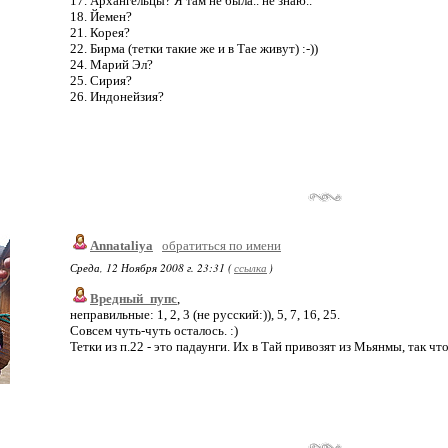
17. Архангельцы? Я там не была.. не знаю..
18. Йемен?
21. Корея?
22. Бирма (тетки такие же и в Тае живут) :-))
24. Марий Эл?
25. Сирия?
26. Индонейзия?
Annataliya
обратиться по имени
Среда, 12 Ноября 2008 г. 23:31 (
ссылка
)
Вредный_пупс
,
неправильные: 1, 2, 3 (не русский:)), 5, 7, 16, 25.
Совсем чуть-чуть осталось. :)
Тетки из п.22 - это падаунги. Их в Тай привозят из Мьянмы, так что