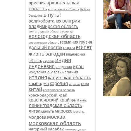
архангельская
армения
область
астраханская область
байкал
в путь!
беларусь
венгрия
великобритания
владимирская область
волгоградская область
вологда
вологодская область
германия
грузия
воронежская область
египет
дальний восток
евреи
жизнь
загадки
ивановская
индия
область
израиль
индонезия
иран
иордания
испания
иркутская область
италия
калужская область
карелия
камбоджа
кижи
карпаты
китай
костромская область
краснодарский край
красноярский край
крым
куба
ленинградская область
литва
марокко
мальта
мексика
москва
молдова
московская область
нагорный карабах
нижегородская