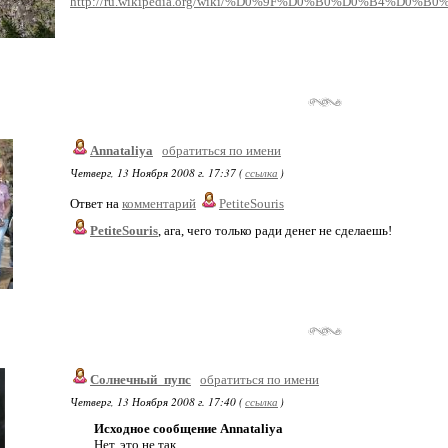
http://ru.wikipedia.org/wiki/%D0%9F%D0%B0%D0%B4%D0
Annataliya
обратиться по имени
Четверг, 13 Ноября 2008 г. 17:37 (
ссылка
)
Ответ на
комментарий
PetiteSouris
PetiteSouris
, ага, чего только ради денег не сделаешь!
Солнечный_пупс
обратиться по имени
Четверг, 13 Ноября 2008 г. 17:40 (
ссылка
)
Исходное сообщение Annataliya
Нет, это не так.