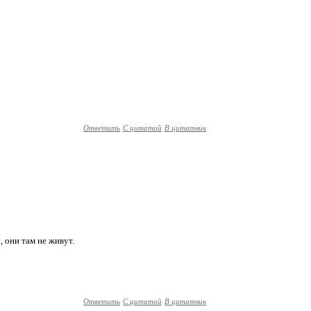
Ответить
С цитатой
В цитатник
, они там не живут.
Ответить
С цитатой
В цитатник