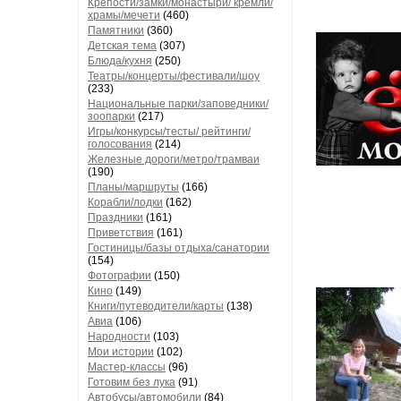
Крепости/замки/монастыри/ кремли/
храмы/мечети
(460)
Памятники
(360)
Детская тема
(307)
Блюда/кухня
(250)
Театры/концерты/фестивали/шоу
(233)
Национальные парки/заповедники/
зоопарки
(217)
Игры/конкурсы/тесты/ рейтинги/
голосования
(214)
Железные дороги/метро/трамваи
(190)
Планы/маршруты
(166)
Корабли/лодки
(162)
Праздники
(161)
Приветствия
(161)
Гостиницы/базы отдыха/санатории
(154)
Фотографии
(150)
Кино
(149)
Книги/путеводители/карты
(138)
Авиа
(106)
Народности
(103)
Мои истории
(102)
Мастер-классы
(96)
Готовим без лука
(91)
Автобусы/автомобили
(84)