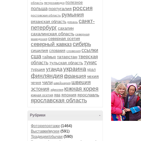
полезное
область
петрозаводск
россия
польша
португалия
румыния
ростовская область
санкт-
рязанская область
рязань
петербург
сахалин
сахалинская область
северная
северная осетия
македония
сибирь
северный кавказ
ссылки
сицилия
словакия
словения
сша
тверская
татарстан
таймыр
область
тунис
тульская область
украина
уганда
турция
урал
финляндия
франция
чехия
швеция
чили
чечня
швейцария
южная корея
эстония
эфиопия
япония
ярославль
ява
южная осетия
ярославская область
Рубрики
-
Фоторепортажи
(1464)
Выставки/музеи
(591)
Традиции/обычаи
(590)