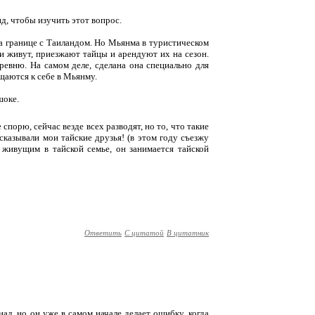
д, чтобы изучить этот вопрос.
а границе с Таиландом. Но Мьянма в туристическом
ни живут, приезжают тайцы и арендуют их на сезон.
евню. На самом деле, сделана она специально для
ащаются к себе в Мьянму.
шоке.
 спорю, сейчас везде всех разводят, но то, что такие
сказывали мои тайские друзья! (в этом году съезжу
т живущим в тайской семье, он занимается тайской
Ответить
С цитатой
В цитатник
нал, но он уже в самом начале делает ошибку, когда