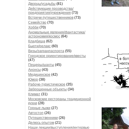
Дворцы/усадьбы
(81)
Действующие прозводства/
предприятия/учреждения
(73)
Встречи путешественников
(73)
Семейство
(70)
Хобби
(70)
Аномальные явления/фантастика/
астрономия/космос
(64)
Кладбища
(62)
Бьюти/релакс
(60)
Визы/загранпаспорта
(55)
Городское ориентирование/квесты
(47)
Пещеры/шахты
(45)
Анонсы
(43)
Медицинское
(42)
Юмор
(38)
Рабоче-туристическое
(35)
Заброшенные объекты
(34)
Климат
(31)
Московские рестораны традиционной
кухни
(28)
Горные лыжи
(27)
Автостоп
(26)
Путешественники
(26)
Делюсь опытом
(21)
Наши лекции/выступления/интервью