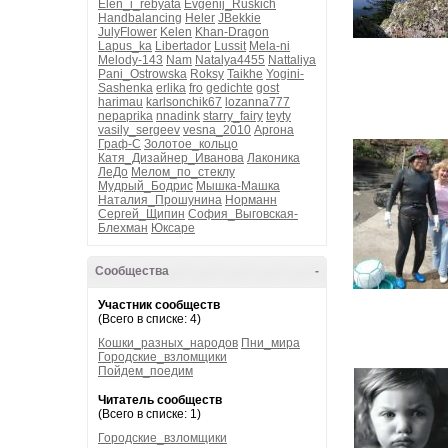
Elen_i_rebyata
Evgenij_Ruskich
Handbalancing
Heler
JBekkie
JulyFlower
Kelen
Khan-Dragon
Lapus_ka
Libertador
Lussit
Mela-ni
Melody-143
Nam
Natalya4455
Nattaliya
Pani_Ostrowska
Roksy
Taikhe
Yogini-
Sashenka
erlika
fro
gedichte
gost
harimau
karlsonchik67
lozanna777
nepaprika
nnadink
starry_fairy
teyty
vasily_sergeev
vesna_2010
Аргона
Граф-С
Золотое_кольцо
Катя_Дизайнер_Иванова
Лаконика
ЛеДо
Мелом_по_стеклу
Мудрый_Бодрис
Мышка-Машка
Наталия_Прошунина
Норманн
Сергей_Щипин
София_Выговская-
Блехман
Юксаре
Сообщества
-
Участник сообществ
(Всего в списке: 4)
Кошки_разных_народов
Пни_мира
Городские_взломщики
Пойдем_поедим
Читатель сообществ
(Всего в списке: 1)
Городские_взломщики