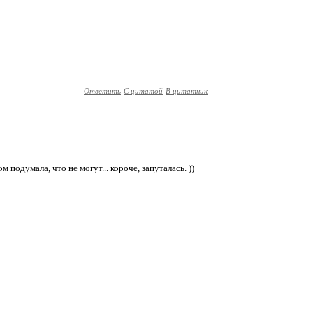
Ответить
С цитатой
В цитатник
 подумала, что не могут... короче, запуталась. ))