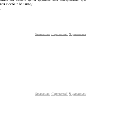
тся к себе в Мьянму.
.
Ответить
С цитатой
В цитатник
Ответить
С цитатой
В цитатник