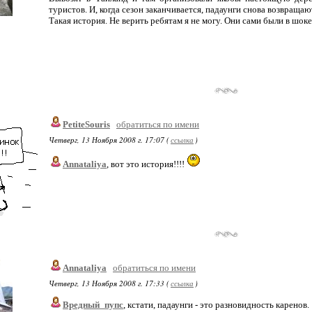
туристов. И, когда сезон заканчивается, падаунги снова возвращаю
Такая история. Не верить ребятам я не могу. Они сами были в шоке
PetiteSouris
обратиться по имени
Четверг, 13 Ноября 2008 г. 17:07 (
ссылка
)
Annataliya
, вот это история!!!!
Annataliya
обратиться по имени
Четверг, 13 Ноября 2008 г. 17:33 (
ссылка
)
Вредный_пупс
, кстати, падаунги - это разновидность каренов.