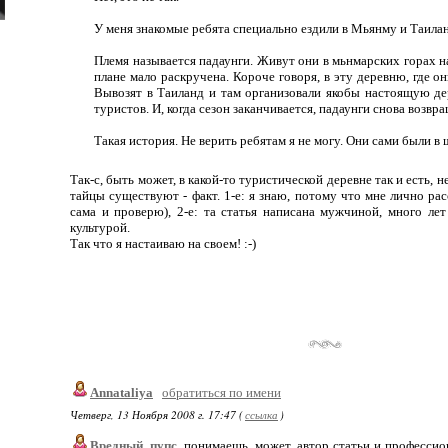
У меня знакомые ребята специально ездили в Мьянму и Таилан
Племя называется падаунги. Живут они в мьнмарских горах н
плане мало раскручена. Короче говоря, в эту деревню, где о
Вывозят в Таиланд и там организовали якобы настоящую дер
туристов. И, когда сезон заканчивается, падаунги снова возвр
Такая история. Не верить ребятам я не могу. Они сами были в 
Так-с, быть может, в какой-то туристической деревне так и есть, не
тайцы существуют - факт. 1-е: я знаю, потому что мне лично рас
сама и проверю), 2-е: та статья написана мужчиной, много ле
культурой.
Так что я настаиваю на своем! :-)
Annataliya
обратиться по имени
Четверг, 13 Ноября 2008 г. 17:47 (
ссылка
)
Вредный_пупс
, понимаешь, может, автор статьи и профессио