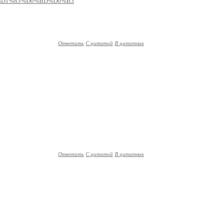
%B0%D1%83%D0%BD%D0%B3
Ответить
С цитатой
В цитатник
Ответить
С цитатой
В цитатник