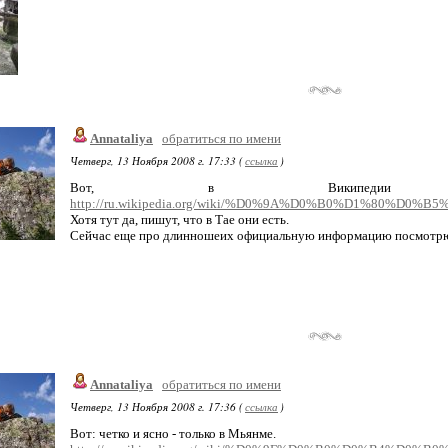
Annataliya
обратиться по имени
Четверг, 13 Ноября 2008 г. 17:33 (
ссылка
)
Вот, в Википедии под
http://ru.wikipedia.org/wiki/%D0%9A%D0%B0%D1%80%D0%
Хотя тут да, пишут, что в Тае они есть.
Сейчас еще про длинношеих официальную информацию посмотр
Annataliya
обратиться по имени
Четверг, 13 Ноября 2008 г. 17:36 (
ссылка
)
Вот: четко и ясно - только в Мьянме.