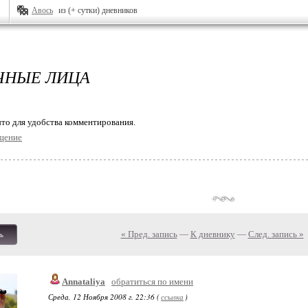
Авось
из (+ сутки) дневников
ЧНЫЕ ЛИЦА
то для удобства комментирования.
щение
« Пред. запись
—
К дневнику
—
След. запись »
ь
Annataliya
обратиться по имени
Среда, 12 Ноября 2008 г. 22:36 (
ссылка
)