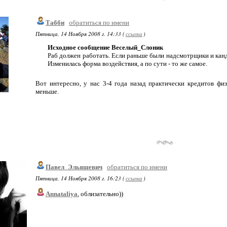
Табби
обратиться по имени
Пятница, 14 Ноября 2008 г. 14:33 (
ссылка
)
Исходное сообщение Веселый_Слоник
Раб должен работать. Если раньше были надсмотрщики и канд
Изменилась форма воздействия, а по сути - то же самое.
Вот интересно, у нас 3-4 года назад практически кредитов фи
меньше.
Павел_Эльяшевич
обратиться по имени
Пятница, 14 Ноября 2008 г. 16:23 (
ссылка
)
Annataliya
, облизательно))