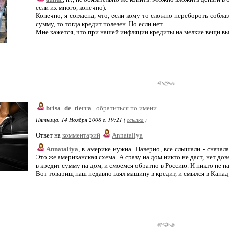
если их много, конечно).
Конечно, я согласна, что, если кому-то сложно перебороть собл
сумму, то тогда кредит полезен. Но если нет...
Мне кажется, что при нашей инфляции кредиты на мелкие вещи вы
brisa_de_tierra
обратиться по имени
Пятница, 14 Ноября 2008 г. 19:21 (
ссылка
)
Ответ на
комментарий
Annataliya
Annataliya
, в америке нужна. Наверно, все слышали - сначал
Это же американская схема. А сразу на дом никто не даст, нет дов
в кредит сумму на дом, и смоемся обратно в Россию. И никто не на
Вот товарищ наш недавно взял машину в кредит, и смылся в Канаду