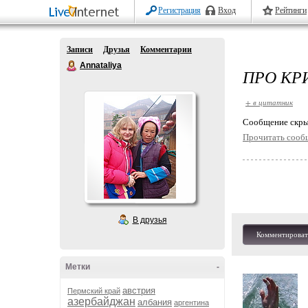
Регистрация
Вход
Рейтинги
Записи
Друзья
Комментарии
Annataliya
ПРО КР
+ в цитатник
Cообщение скры
Прочитать сооб
В друзья
Комментироват
Метки
-
австрия
Пермский край
азербайджан
албания
аргентина