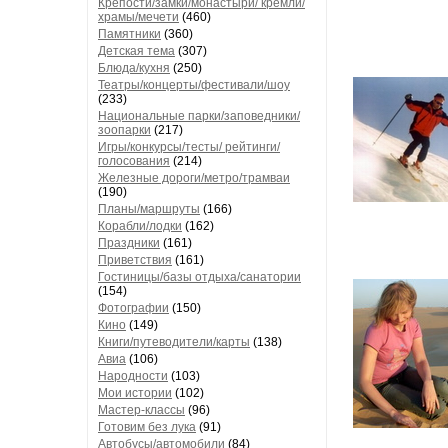
Крепости/замки/монастыри/ кремли/
храмы/мечети
(460)
Памятники
(360)
Детская тема
(307)
Блюда/кухня
(250)
Театры/концерты/фестивали/шоу
(233)
Национальные парки/заповедники/
зоопарки
(217)
Игры/конкурсы/тесты/ рейтинги/
голосования
(214)
Железные дороги/метро/трамваи
(190)
Планы/маршруты
(166)
Корабли/лодки
(162)
Праздники
(161)
Приветствия
(161)
Гостиницы/базы отдыха/санатории
(154)
Фотографии
(150)
Кино
(149)
Книги/путеводители/карты
(138)
Авиа
(106)
Народности
(103)
Мои истории
(102)
Мастер-классы
(96)
Готовим без лука
(91)
Автобусы/автомобили
(84)