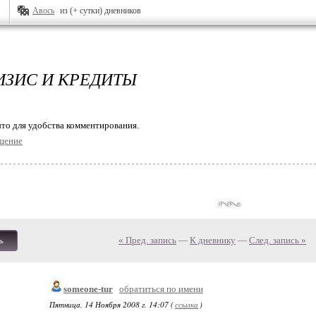
Авось
из (+ сутки) дневников
ИЗИС И КРЕДИТЫ
то для удобства комментирования.
щение
« Пред. запись
—
К дневнику
—
След. запись »
ь
someone-tur
обратиться по имени
Пятница, 14 Ноября 2008 г. 14:07 (
ссылка
)