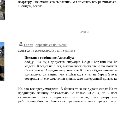
квартиру и не смогли его выплатить, мы поможем вам расчитаться 
В общем, весело!
Табби
обратиться по имени
Пятница, 14 Ноября 2008 г. 14:17 (
ссылка
)
Исходное сообщение Annataliya
dod_yulius, ну, а допустим ситуация. Не дай Бог, конечно. 
модели. Кредит на 5 лет, выплачивает ежемесячно по ползарп
Сам в смятку. А кредит надо платить. Кто этим будет занимать
Кризисную ситуацию, как в Штатах, в учет не берем (это к
товарища ни его самого, ни джипа, зато немеренный долг, за 
Не, это все предусмотрено! В банках тоже не дураки сидят. На э
кредитную машину обязательно не только ОСАГО, но и кас
страхования: риск юридических претензий, риск разрушен
работоспособности. Плюс сама страховая компания страхует свои