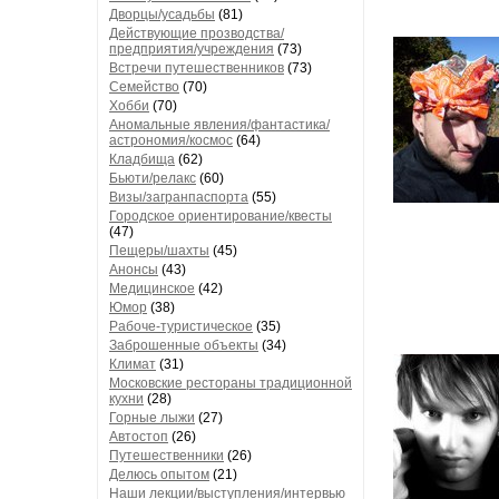
Дворцы/усадьбы
(81)
Действующие прозводства/
предприятия/учреждения
(73)
Встречи путешественников
(73)
Семейство
(70)
Хобби
(70)
Аномальные явления/фантастика/
астрономия/космос
(64)
Кладбища
(62)
Бьюти/релакс
(60)
Визы/загранпаспорта
(55)
Городское ориентирование/квесты
(47)
Пещеры/шахты
(45)
Анонсы
(43)
Медицинское
(42)
Юмор
(38)
Рабоче-туристическое
(35)
Заброшенные объекты
(34)
Климат
(31)
Московские рестораны традиционной
кухни
(28)
Горные лыжи
(27)
Автостоп
(26)
Путешественники
(26)
Делюсь опытом
(21)
Наши лекции/выступления/интервью