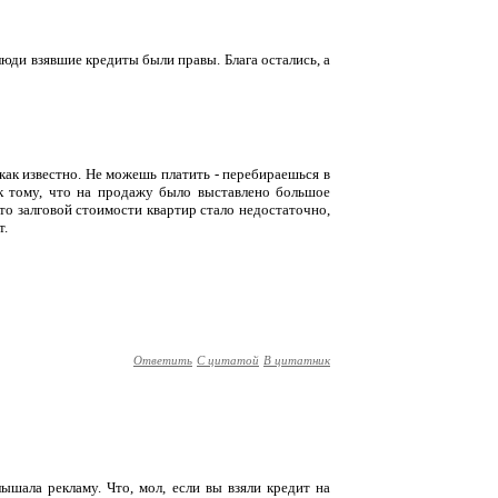
юди взявшие кредиты были правы. Блага остались, а
ак известно. Не можешь платить - перебираешься в
 к тому, что на продажу было выставлено большое
то залговой стоимости квартир стало недостаточно,
т.
Ответить
С цитатой
В цитатник
лышала рекламу. Что, мол, если вы взяли кредит на