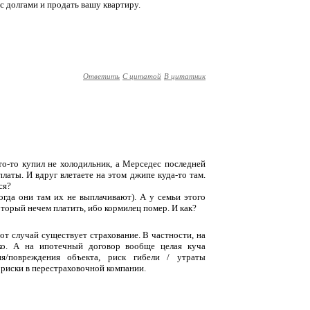
с долгами и продать вашу квартиру.
Ответить
С цитатой
В цитатник
Кто-то купил не холодильник, а Мерседес последней
латы. И вдруг влетаете на этом джипе куда-то там.
ся?
огда они там их не выплачивают). А у семьи этого
который нечем платить, ибо кормилец помер. И как?
тот случай существует страхование. В частности, на
ко. А на ипотечный договор вообще целая куча
ия/повреждения объекта, риск гибели / утраты
 риски в перестраховочной компании.