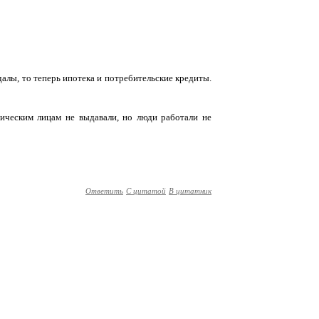
алы, то теперь ипотека и потребительские кредиты.
зическим лицам не выдавали, но люди работали не
Ответить
С цитатой
В цитатник