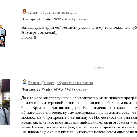
azhur
обратиться по имени
Пятница, 14 Ноября 2008 г. 20:08 (
ссылка
)
Наташ, удали один мой коммент, у меня почему-то сначала не опуб
А теперь оба здесь)))
Глюки!!!
Павел_Декарт
обратиться по имени
Пятница, 14 Ноября 2008 г. 21:02 (
ссылка
)
Да я тоже законопослушный и с крелитами у меня никаких просроч
при сложении рурсовой разницы и инфляции я в большом выигры
брал. Кредит и дисциплинируеь. Если знаешь, что надо - зна
обязательное оплачено, ну там коммуналка и пр., а деньги есть - то
можно... Да и при крелите я не завишу от ИХ честности. а они зав
крелитов, конечно, из-за высокой инфляции, которая огромная у а
тоже. Сейчас после краха фондового рынка и прочих паразитов, 
Но январь ещё очень тяжёлый. А кризис в целом (в том чимсле поли