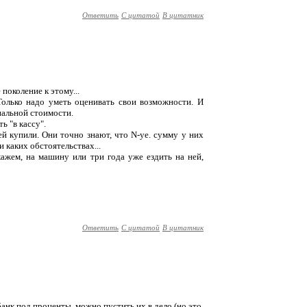
Ответить
С цитатой
В цитатник
поколение к этому...
Только надо уметь оценивать свои возможности. И
нальной стоимости.
ь "в кассу".
й купили. Они точно знают, что N-ye. сумму у них
и каких обстоятельствах...
кажем, на машину или три года уже ездить на ней,
Ответить
С цитатой
В цитатник
банк под проценты, можно пустить их в дело (но это,