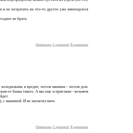
азн и не потратить на что-то другое уже имеющуюся
годнее не брать.
Ответить
С цитатой
В цитатник
а холодильник в кредит, потом машина - потом дом.
ерия от банка такого. А мы еще и приезжие - возьмем
йдет.
, с машиной. И не заплатил ниче.
Ответить
С цитатой
В цитатник