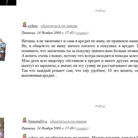
azhur
обратиться по имени
Пятница, 14 Ноября 2008 г. 17:42 (
ссылка
)
Наташа, я не экономист и сама в кредит не живу, не привыкло наше 
Но, в общем-то не вижу ничего плохого в покупках в кредит. 
понимать, что заплатишь ты за покупку значительно больше номи
А копить очень сложно, потому что всегда находятся поводы залезт
Мои дети всю квартиру обставили в кредит и много других веще
вычтут из зарплаты, а значит, на эту сумму не рассчитывают ни пр
Так что каждый решает сам, что ему удобнее, 10 лет копить, с
выплачивая кредит...
Annataliya
обратиться по имени
Пятница, 14 Ноября 2008 г. 17:49 (
ссылка
)
azhur
, ну, не обязательно же копить. Можно вложить деньги в 