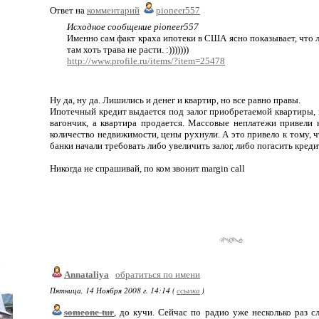
Ответ на
комментарий
pioneer557
Исходное сообщение pioneer557
Именно сам факт краха ипотеки в США ясно показывает, что л
там хоть трава не расти. :)))))))
http://www.profile.ru/items/?item=25478
Ну да, ну да. Лишились и денег и квартир, но все равно правы.
Ипотечный кредит выдается под залог приобретаемой квартиры, к
вагончик, а квартира продается. Массовые неплатежи привели
количество недвижимости, цены рухнули. А это привело к тому, ч
банки начали требовать либо увеличить залог, либо погасить креди
Никогда не спрашивай, по ком звонит margin call
Annataliya
обратиться по имени
Пятница, 14 Ноября 2008 г. 14:14 (
ссылка
)
someone-tur
, до кучи. Сейчас по радио уже несколько раз с