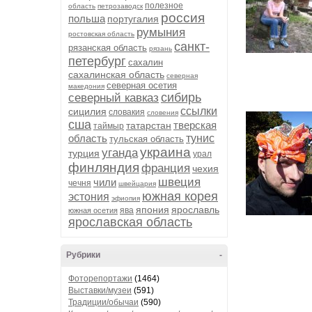
полезное
область
петрозаводск
россия
польша
португалия
румыния
ростовская область
санкт-
рязанская область
рязань
петербург
сахалин
сахалинская область
северная
северная осетия
македония
сибирь
северный кавказ
ссылки
сицилия
словакия
словения
сша
тверская
татарстан
таймыр
область
тунис
тульская область
украина
уганда
турция
урал
финляндия
франция
чехия
швеция
чили
чечня
швейцария
южная корея
эстония
эфиопия
япония
ярославль
ява
южная осетия
ярославская область
Рубрики
-
Фоторепортажи
(1464)
Выставки/музеи
(591)
Традиции/обычаи
(590)