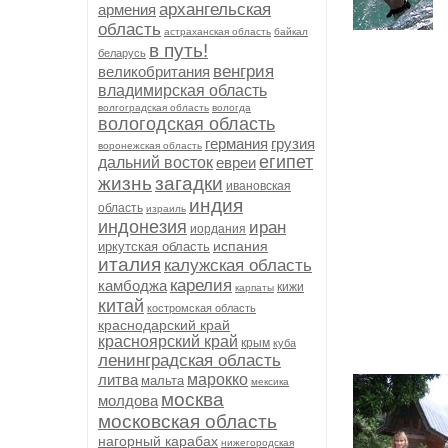
архангельская
армения
область
астраханская область
байкал
в путь!
беларусь
венгрия
великобритания
владимирская область
волгоградская область
вологда
вологодская область
германия
грузия
воронежская область
египет
дальний восток
евреи
жизнь
загадки
ивановская
индия
область
израиль
индонезия
иран
иордания
испания
иркутская область
италия
калужская область
карелия
камбоджа
кижи
карпаты
китай
костромская область
краснодарский край
красноярский край
крым
куба
ленинградская область
литва
марокко
мальта
мексика
москва
молдова
московская область
нагорный карабах
нижегородская