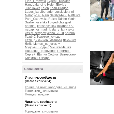
Elen_i_rebyata
Evgenij_Ruskich
Handbalancing
Heler
JBekkie
JulyFlower
Kelen
Khan-Dragon
Lapus_ka
Libertador
Lussit
Mela-ni
Melody-143
Nam
Natalya4455
Nattaliya
Pani_Ostrowska
Roksy
Taikhe
Yogini-
Sashenka
erlika
fro
gedichte
gost
harimau
karlsonchik67
lozanna777
nepaprika
nnadink
starry_fairy
teyty
vasily_sergeev
vesna_2010
Аргона
Граф-С
Золотое_кольцо
Катя_Дизайнер_Иванова
Лаконика
ЛеДо
Мелом_по_стеклу
Мудрый_Бодрис
Мышка-Машка
Наталия_Прошунина
Норманн
Сергей_Щипин
София_Выговская-
Блехман
Юксаре
Сообщества
-
Участник сообществ
(Всего в списке: 4)
Кошки_разных_народов
Пни_мира
Городские_взломщики
Пойдем_поедим
Читатель сообществ
(Всего в списке: 1)
Городские_взломщики