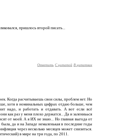
ликовался, пришлось второй писать...
Ответить
С цитатой
В цитатник
ек. Когда расчитываешь свои силы, проблем нет. Но
ше, хотя в номинальных цифрах отдаю больше, чем
чит надо, и работать и отдавать. А вот если всё
 они как раз у меня плохо держатся... Да и залениьься
исят от моей. А я ИХ не знаю... Но главная выгода от
с была, да и на Западе немаленькая в последние годы
инфляция через несколько месяцев может снизиться.
тический) в мире на три года, по 2011.