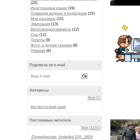
(20)
Иностранные языки
(19)
Плавания водные и подводные
(15)
Мои рассказы
(15)
Эмиграция
(13)
Велосипеды/самокаты
(12)
Сны
(12)
Полеты
(9)
Фото- и другая техника
(8)
Плюшки
(6)
Подписка по e-mail
-
Интересы
-
Все (1)
юго-восточная азия
Постоянные читатели
-
Все (2101)
-Поднебесная-
Assketka
DAY_MEN