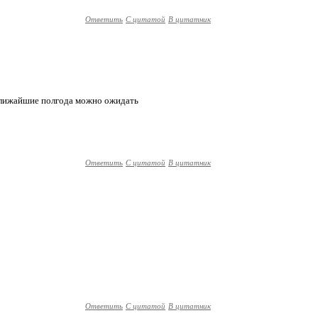
Ответить
С цитатой
В цитатник
 ближайшие полгода можно ожидать
Ответить
С цитатой
В цитатник
Ответить
С цитатой
В цитатник