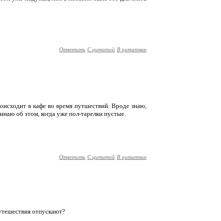
Ответить
С цитатой
В цитатник
 происходит в кафе во время путшествий. Вроде знаю,
наю об этом, когда уже пол-тарелки пустые.
Ответить
С цитатой
В цитатник
 путешествия отпускают?