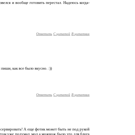
звелся и вообще готовить перестал. Надеюсь когда-
Ответить
С цитатой
В цитатник
 пиши, как все было вкусно. :))
Ответить
С цитатой
В цитатник
о сервировать! А еще фотик может быть не под рукой
потом уже подумал, мол а можнож было это для блога