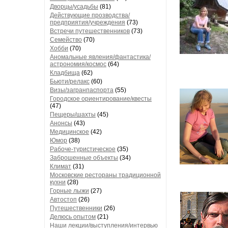
Дворцы/усадьбы
(81)
Действующие прозводства/
предприятия/учреждения
(73)
Встречи путешественников
(73)
Семейство
(70)
Хобби
(70)
Аномальные явления/фантастика/
астрономия/космос
(64)
Кладбища
(62)
Бьюти/релакс
(60)
Визы/загранпаспорта
(55)
Городское ориентирование/квесты
(47)
Пещеры/шахты
(45)
Анонсы
(43)
Медицинское
(42)
Юмор
(38)
Рабоче-туристическое
(35)
Заброшенные объекты
(34)
Климат
(31)
Московские рестораны традиционной
кухни
(28)
Горные лыжи
(27)
Автостоп
(26)
Путешественники
(26)
Делюсь опытом
(21)
Наши лекции/выступления/интервью