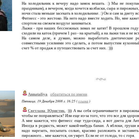
На холодильник к вечеру надо замок вешать. :) Мы не покупа
праздникам), а вечером, когда хочется колбаски, сыра и пирожных,
ночи стала меньше засекать в холодильнике. :) Он и сам за диету в
Фитнесс - это жестоко. На него надо вместе ходить. Но, мне каже
спортом на свежем воздухе заниматься.
Лыжи - при наших бесснежных зимах не катят! В прошлом году 
сходили на каток (причем 1 раз - на крытый), а на лыжи так и не вс
На самом деле, я думаю, можно выработать диетические р
совместными усилиями это сделать, а потом выпустим кухонный 
счет % от продаж и путешествовать за счет них. :)))
Annataliya
обратиться по имени
Пятница, 19 Декабря 2008 г. 16:25 (
ссылка
)
Светлана_Юристик
, :))) А вы себя ограничиваете в пирожн
чтобы не поправляться? Или еще из-за того, что это все для здоро
А мне кажется, что фитнесс еще туда-сюда, а вот диета для Ан
Иногда в редкость, может какой-нибудь банан. А яблоки, груши 
надо нарезать, посыпать солью, красиво разложить и заставить
пирожного... мне кажется, он умрет. Если не от голода, то с горя.