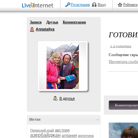
Регистрация
Вход
Рейтинги
Записи
Друзья
Комментарии
Annataliya
ГОТОВИ
+ в цитатник
Cообщение скры
Прочитать сооб
В друзья
Комментироват
Метки
-
австрия
Пермский край
азербайджан
албания
аргентина