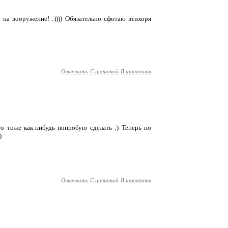
 на вооружение! :)))) Обязательно сфотаю втихоря
Ответить
С цитатой
В цитатник
то тоже как-нибудь попробую сделать :) Теперь по
)
Ответить
С цитатой
В цитатник