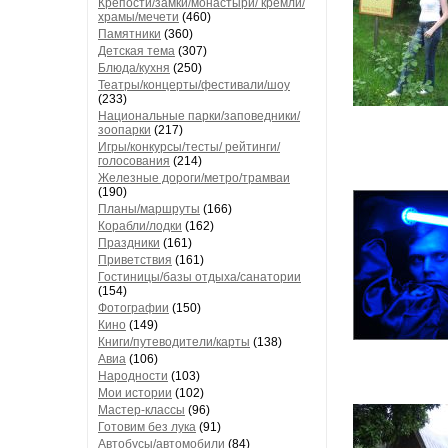
Крепости/замки/монастыри/ кремли/
храмы/мечети
(460)
Памятники
(360)
Детская тема
(307)
Блюда/кухня
(250)
Театры/концерты/фестивали/шоу
(233)
Национальные парки/заповедники/
зоопарки
(217)
Игры/конкурсы/тесты/ рейтинги/
голосования
(214)
Железные дороги/метро/трамваи
(190)
Планы/маршруты
(166)
Корабли/лодки
(162)
Праздники
(161)
Приветствия
(161)
Гостиницы/базы отдыха/санатории
(154)
Фотографии
(150)
Кино
(149)
Книги/путеводители/карты
(138)
Авиа
(106)
Народности
(103)
Мои истории
(102)
Мастер-классы
(96)
Готовим без лука
(91)
Автобусы/автомобили
(84)