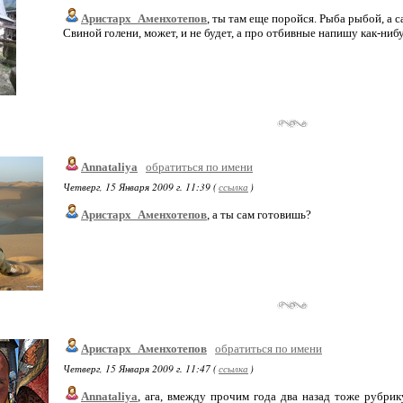
Аристарх_Аменхотепов
, ты там еще поройся. Рыба рыбой, а с
Свиной голени, может, и не будет, а про отбивные напишу как-нибуд
Annataliya
обратиться по имени
Четверг, 15 Января 2009 г. 11:39 (
ссылка
)
Аристарх_Аменхотепов
, а ты сам готовишь?
Аристарх_Аменхотепов
обратиться по имени
Четверг, 15 Января 2009 г. 11:47 (
ссылка
)
Annataliya
, ага, вмежду прочим года два назад тоже рубрик