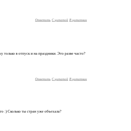
Ответить
С цитатой
В цитатник
жу только в отпуск и на праздники. Это разве часто?
Ответить
С цитатой
В цитатник
го :) Сколько ты стран уже объехала?