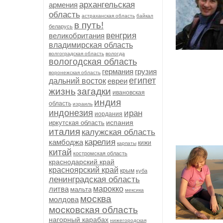
архангельская
армения
область
астраханская область
байкал
в путь!
беларусь
венгрия
великобритания
владимирская область
волгоградская область
вологда
вологодская область
германия
грузия
воронежская область
египет
дальний восток
евреи
жизнь
загадки
ивановская
индия
область
израиль
индонезия
иран
иордания
испания
иркутская область
италия
калужская область
карелия
камбоджа
кижи
карпаты
китай
костромская область
краснодарский край
красноярский край
крым
куба
ленинградская область
литва
марокко
мальта
мексика
москва
молдова
московская область
нагорный карабах
нижегородская