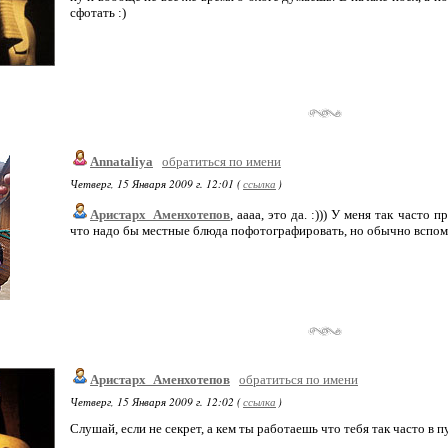
сфотать :)
Annataliya
обратиться по имени
Четверг, 15 Января 2009 г. 12:01 (
ссылка
)
Аристарх_Аменхотепов
, аааа, это да. :))) У меня так часто
что надо бы местные блюда пофотографировать, но обычно вспоми
Аристарх_Аменхотепов
обратиться по имени
Четверг, 15 Января 2009 г. 12:02 (
ссылка
)
Слушай, если не секрет, а кем ты работаешь что тебя так часто в