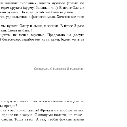
ем никаких пирожных, ничего мучного (только по
 едим фрукты (хурму, бананы и т.п.). В итоге Олега к
семи руками! Но хочет, чтоб она была вкусной.
тся, удовольствия в фитнессе мало. Хочется все-таки
мы купили Олегу и лыжи, и коньки. В итоге 3 раза
тали. Снега не было!
ецепты не менее вкусные. Предлагаю на досуге
бестселлер, заработаем кучу денег, будем жить за
Ответить
С цитатой
В цитатник
ых и других вкусностях исключительно из-за диеты,
вья вредно?
тона - это точно жесть! Фрукты он вообще не ест.
и прочее ни в какую. С овощами полегче, но тоже -
 съесть. Тогда съест. А так, чтобы фрукты взамен