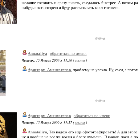
желание готовить и сразу писать, съедалось быстрее. А потом ра
нибудь опять созрею и буду рассказывать как я готовлю.
Annataliya
обратиться по имени
Четверг, 15 Января 2009 г. 11:50 (
ссылка
)
Аристарх_Аменхотепов
, проблему не усекла. Ну, съел, а потом
Аристарх_Аменхотепов
обратиться по имени
Четверг, 15 Января 2009 г. 11:57 (
ссылка
)
Annataliya
, Так надож его еще сфотографировать! А для этог
ну и вообще не все же время о блоге думаешь. В начале поел, а 