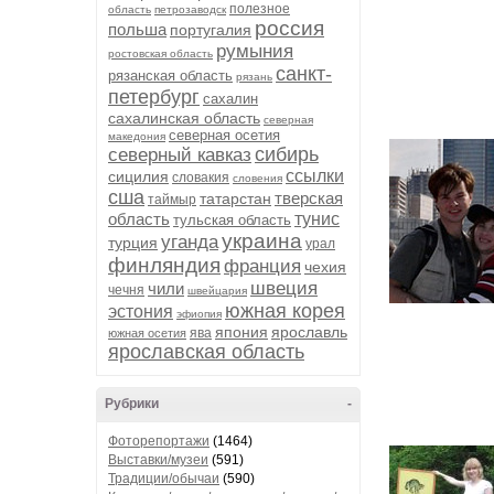
полезное
область
петрозаводск
россия
польша
португалия
румыния
ростовская область
санкт-
рязанская область
рязань
петербург
сахалин
сахалинская область
северная
северная осетия
македония
сибирь
северный кавказ
ссылки
сицилия
словакия
словения
сша
тверская
татарстан
таймыр
область
тунис
тульская область
украина
уганда
турция
урал
финляндия
франция
чехия
швеция
чили
чечня
швейцария
южная корея
эстония
эфиопия
япония
ярославль
ява
южная осетия
ярославская область
Рубрики
-
Фоторепортажи
(1464)
Выставки/музеи
(591)
Традиции/обычаи
(590)