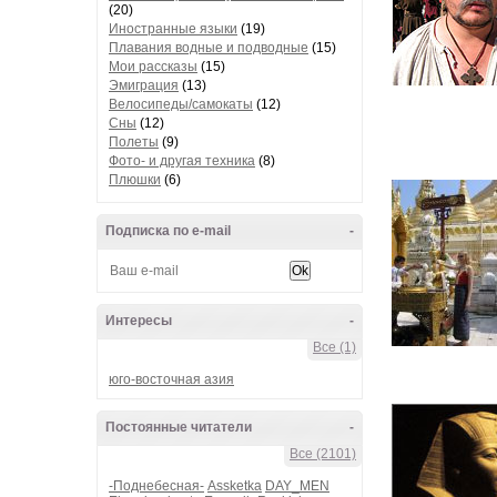
(20)
Иностранные языки
(19)
Плавания водные и подводные
(15)
Мои рассказы
(15)
Эмиграция
(13)
Велосипеды/самокаты
(12)
Сны
(12)
Полеты
(9)
Фото- и другая техника
(8)
Плюшки
(6)
Подписка по e-mail
-
Интересы
-
Все (1)
юго-восточная азия
Постоянные читатели
-
Все (2101)
-Поднебесная-
Assketka
DAY_MEN