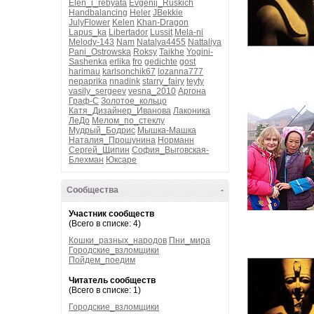
Elen_i_rebyata
Evgenij_Ruskich
Handbalancing
Heler
JBekkie
JulyFlower
Kelen
Khan-Dragon
Lapus_ka
Libertador
Lussit
Mela-ni
Melody-143
Nam
Natalya4455
Nattaliya
Pani_Ostrowska
Roksy
Taikhe
Yogini-
Sashenka
erlika
fro
gedichte
gost
harimau
karlsonchik67
lozanna777
nepaprika
nnadink
starry_fairy
teyty
vasily_sergeev
vesna_2010
Аргона
Граф-С
Золотое_кольцо
Катя_Дизайнер_Иванова
Лаконика
ЛеДо
Мелом_по_стеклу
Мудрый_Бодрис
Мышка-Машка
Наталия_Прошунина
Норманн
Сергей_Щипин
София_Выговская-
Блехман
Юксаре
Сообщества
-
Участник сообществ
(Всего в списке: 4)
Кошки_разных_народов
Пни_мира
Городские_взломщики
Пойдем_поедим
Читатель сообществ
(Всего в списке: 1)
Городские_взломщики