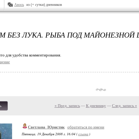
Авось
из (+ сутки) дневников
М БЕЗ ЛУКА. РЫБА ПОД МАЙОНЕЗНОЙ
то для удобства комментирования.
щение
« Пред. запись
—
К дневнику
—
След. запись »
ь
Светлана_Юристик
обратиться по имени
Пятница, 19 Декабря 2008 г. 16:04 (
ссылка
)