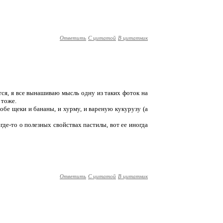
Ответить
С цитатой
В цитатник
тся, я все вынашиваю мысль одну из таких фоток на
 тоже.
 обе щеки и бананы, и хурму, и вареную кукурузу (а
е-то о полезных свойствах пастилы, вот ее иногда
Ответить
С цитатой
В цитатник