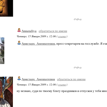
Annataliya
обратиться по имени
Четверг, 15 Января 2009 г. 12:06 (
ссылка
)
Аристарх_Аменхотепов
, пресс-секретарем на госслужбе. Я ез
Аристарх_Аменхотепов
обратиться по имени
Четверг, 15 Января 2009 г. 12:06 (
ссылка
)
ну незнаю, судя по твоему блогу праздников и отпусков у тебя мно