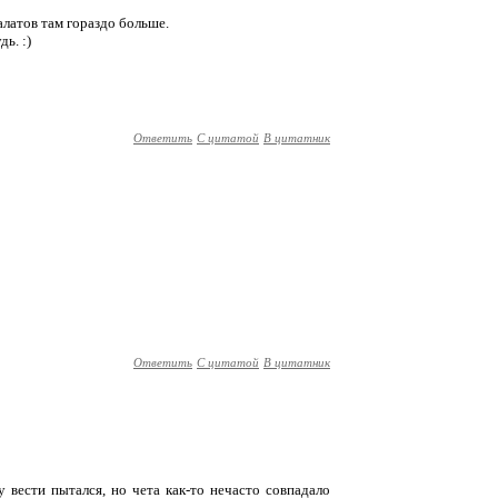
алатов там гораздо больше.
ь. :)
Ответить
С цитатой
В цитатник
Ответить
С цитатой
В цитатник
у вести пытался, но чета как-то нечасто совпадало