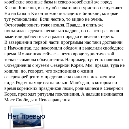
корейские военные базы и северо-корейский же город
Кэсон. Конечно, в саму обсерваторию туристов не пускают.
Но на базы и Кэсон можно поглядеть в бинокли, которые
тут установлены. Если честно, то видно не очень.
Фотографировать тоже нельзя. Правда, я опять же
попыталась сделать несколько кадров, но на этот раз меня
заметили доблестные стражи порядка и велели стереть.
В завершении первой части программы нас таки доставили
в Имчжингак, где накормили обедом и выделили свободное
время. Имчжингак сейчас – нечто вроде туристической
точки - символа объединения. Например, тут есть павильон
Объединения с музеем Северной Кореи. Мы, правда, туда не
ходили, но, говорят, что экспозиция о жизни
северокорейцев там представлена сильно в искаженном
виде. Рядом находится павильон Манбэдан, в котором во
время корейских праздников люди, родившиеся в Северной
Корее, проводят ритуалы поклонения. А дальше начинается
Мост Свободы и Невозвращения...