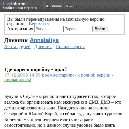
Live
Internet
Дневники
Личка
мобильная версия
Вы были перенаправлены на мобильную версию
страницы.
Вернуться!
Авторизация
Дневник
Annataliya
Лента друзей
-
Дневник
-
Полная версия
Где кореец корейцу - враг!
17-12-2008 14:59
к комментариям
-
к полной версии
-
понравилось!
Будучи в Сеуле мы решили найти турагентство, которое
взялось бы организовать нам экскурсию в ДМЗ. ДМЗ – это
демилитаризованная зона. Находится она на границе
Северной и Южной Корей, и сейчас туда пускают туристов.
Конечно, мы предпочитаем ездить по стране
самостоятельно, но в данном случае удобнее было взять