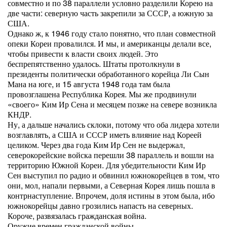
совместно и по 38 параллели условно разделили Корею на
две части: северную часть закрепили за СССР, а южную за
США.
Однако ж, к 1946 году стало понятно, что план совместной
опеки Кореи провалился. И мы, и американцы делали все,
чтобы привести к власти своих людей. Это
беспрепятственно удалось. Штаты протолкнули в
президенты политически обработанного корейца Ли Сын
Мана на юге, и 15 августа 1948 года там была
провозглашена Республика Корея. Мы же продвинули
«своего» Ким Ир Сена и месяцем позже на севере возникла
КНДР.
Ну, а дальше начались склоки, потому что оба лидера хотели
возглавлять, а США и СССР иметь влияние над Кореей
целиком. Через два года Ким Ир Сен не выдержал,
северокорейские войска перешли 38 параллель и вошли на
территорию Южной Кореи. Для убедительности Ким Ир
Сен выступил по радио и обвинил южнокорейцев в том, что
они, мол, напали первыми, а Северная Корея лишь пошла в
контрнаступление. Впрочем, доля истины в этом была, ибо
южнокорейцы давно грозились напасть на северных.
Короче, развязалась гражданская война.
Оружие времен гражданской войны.