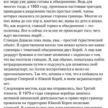
все люди уже давно готовы к объединению. Ведь для
многих тогда, в 1953 году, произошла настоящая трагедия,
приведшая к разделению тысяч простых семей, члены
которых оказались по разные стороны границы. Многие из
них живы до сих пор и, конечно же, живы их дети и внуки.
Но, как водится, главный тормоз в объединении – это
политика. Вот и сейчас из-за нее не происходит того, чего
ждут миллионы людей…
Станция Дорасан пока лишь, увы, - простой туристический
объект. В единственном киоске там можно купить кое-какие
сувениры с тематикой объединения двух Корей. А еще вам
раздадут бумажки и поставят штампики с надписью о том,
что вы посетили станцию. Я, как обычно, попыталась пойти
нетрадиционным путем и подсунуть для штампика свой
загранпаспорт, но Антон воспротивился и велел не
оригинальничать. Так что, штампа о том, что я побывала на
границе Северной и Южной Корей, в моем загранпаспорте
нет.
Следующим местом, куда мы отправились, был Третий
тоннель. В 1970-е годы северные корейцы занялись
активной шпионской деятельностью и прямо через границу
прокопали на территорию Южной Кореи несколько
тоннелей. В одном из них они даже умудрились проложить