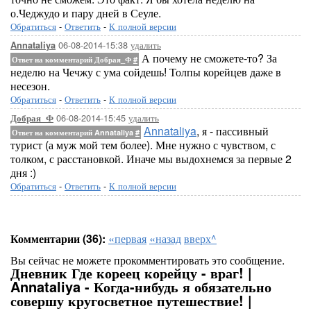
о.Чеджудо и пару дней в Сеуле.
Обратиться
-
Ответить
-
К полной версии
06-08-2014-15:38
удалить
Annataliya
А почему не сможете-то? За
Ответ на комментарий Добрая_Ф
#
неделю на Чечжу с ума сойдешь! Толпы корейцев даже в
несезон.
Обратиться
-
Ответить
-
К полной версии
06-08-2014-15:45
удалить
Добрая_Ф
Annataliya
, я - пассивный
Ответ на комментарий Annataliya
#
турист (а муж мой тем более). Мне нужно с чувством, с
толком, с расстановкой. Иначе мы выдохнемся за первые 2
дня :)
Обратиться
-
Ответить
-
К полной версии
Комментарии (36):
«первая
«назад
вверх^
Вы сейчас не можете прокомментировать это сообщение.
Дневник Где кореец корейцу - враг! |
Annataliya - Когда-нибудь я обязательно
совершу кругосветное путешествие! |