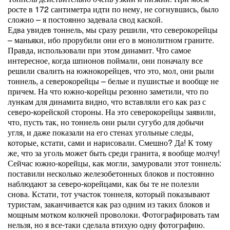
росте в 172 сантиметра идти по нему, не согнувшись, было
сложно – я постоянно задевала свод каской.
Едва увидев тоннель, мы сразу решили, что северокорейцы
– маньяки, ибо прорубили они его в монолитном граните.
Правда, использовали при этом динамит. Что самое
интересное, когда шпионов поймали, они поначалу все
решили свалить на южнокорейцев, что это, мол, они рыли
тоннель, а северокорейцы – белые и пушистые и вообще не
причем. На что южно-корейцы резонно заметили, что по
лункам для динамита видно, что вставляли его как раз с
северо-корейской стороны. На это северокорейцы заявили,
что, пусть так, но тоннель они рыли сугубо для добычи
угля, и даже показали на его стенах угольные следы,
которые, кстати, сами и нарисовали. Смешно? Да! К тому
же, что за уголь может быть среди гранита, я вообще молчу!
Сейчас южно-корейцы, как могли, замуровали этот тоннель:
поставили несколько железобетонных блоков и постоянно
наблюдают за северо-корейцами, как бы те не полезли
снова. Кстати, тот участок тоннеля, который показывают
туристам, заканчивается как раз одним из таких блоков и
мощным мотком колючей проволоки. Фотографировать там
нельзя, но я все-таки сделала втихую одну фотографию.