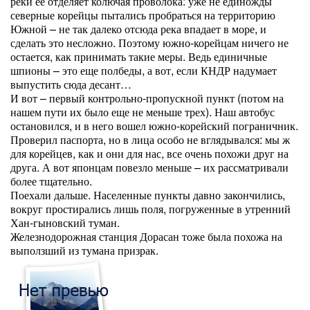
реки ее отделяет колючая проволока: уже не единожды
северные корейцы пытались пробраться на территорию
Южной – не так далеко отсюда река впадает в море, и
сделать это несложно. Поэтому южно-корейцам ничего не
остается, как принимать такие меры. Ведь единичные
шпионы – это еще полбеды, а вот, если КНДР надумает
выпустить сюда десант…
И вот – первый контрольно-пропускной пункт (потом на
нашем пути их было еще не меньше трех). Наш автобус
остановился, и в него вошел южно-корейский пограничник.
Проверил паспорта, но в лица особо не вглядывался: мы ж
для корейцев, как и они для нас, все очень похожи друг на
друга. А вот японцам повезло меньше – их рассматривали
более тщательно.
Поехали дальше. Населенные пункты давно закончились,
вокруг простирались лишь поля, погруженные в утренний
Хан-гыновский туман.
Железнодорожная станция Дорасан тоже была похожа на
выползший из тумана призрак.