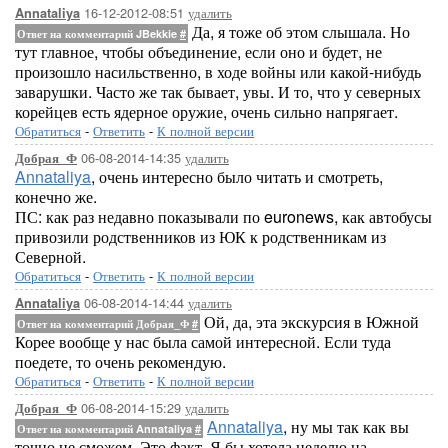
16-12-2012-08:51
удалить
Annataliya
Да, я тоже об этом слышала. Но
Ответ на комментарий JBekkie
#
тут главное, чтобы объединение, если оно и будет, не
произошло насильственно, в ходе войны или какой-нибудь
заварушки. Часто же так бывает, увы. И то, что у северных
корейцев есть ядерное оружие, очень сильно напрягает.
Обратиться
-
Ответить
-
К полной версии
06-08-2014-14:35
удалить
Добрая_Ф
Annataliya
, очень интересно было читать и смотреть,
конечно же.
ПС: как раз недавно показывали по euronews, как автобусы
привозили родственников из ЮК к родственникам из
Северной.
Обратиться
-
Ответить
-
К полной версии
06-08-2014-14:44
удалить
Annataliya
Ой, да, эта экскурсия в Южной
Ответ на комментарий Добрая_Ф
#
Корее вообще у нас была самой интересной. Если туда
поедете, то очень рекомендую.
Обратиться
-
Ответить
-
К полной версии
06-08-2014-15:29
удалить
Добрая_Ф
Annataliya
, ну мы так как вы
Ответ на комментарий Annataliya
#
точно не сможем. Это факт. Я бы хотела неделю на