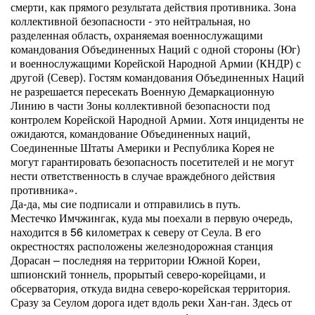
смерти, как прямого результата действия противника. Зона
коллективной безопасности - это нейтральная, но
разделенная область, охраняемая военнослужащими
командования Объединенных Наций с одной стороны (Юг)
и военнослужащими Корейской Народной Армии (КНДР) с
другой (Север). Гостям командования Объединенных Наций
не разрешается пересекать Военную Демаркационную
Линию в части Зоны коллективной безопасности под
контролем Корейской Народной Армии. Хотя инциденты не
ожидаются, командование Объединенных наций,
Соединенные Штаты Америки и Республика Корея не
могут гарантировать безопасность посетителей и не могут
нести ответственность в случае враждебного действия
противника».
Да-да, мы сие подписали и отправились в путь.
Местечко Имчжингак, куда мы поехали в первую очередь,
находится в 56 километрах к северу от Сеула. В его
окрестностях расположены железнодорожная станция
Дорасан – последняя на территории Южной Кореи,
шпионский тоннель, прорытый северо-корейцами, и
обсерватория, откуда видна северо-корейская территория.
Сразу за Сеулом дорога идет вдоль реки Хан-ган. Здесь от