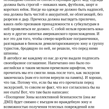
должна быть строгой – никаких маек, футболок, шорт и
коротких юбок. Нигде на одежде не должно быть надписей,
она должна быть чистой и аккуратной, не облегающей, без
разрезов и дыр. Прическа должна выглядеть прилично,
каких-либо признаков принадлежности к субкультурам в
ней проявляться не должно. С собой нельзя провозить кока-
колу и другие напитки американского происхождения. И
все это для того, чтобы северо-корейские пограничники,
разглядывая в бинокли демилитаризованную зону и группу
туристов, бродящую по ней, не решили, что перед ними
шпионы.
В автобусе же каждому из нас до кучи выдали подписать
своеобразное соглашение. Напечатано оно было по-
английски и таким мелким-премелким шрифтом, что
прочитать мы его смогли лишь после того, как экскурсия
закончилась (нам его потом вернули на память). И хорошо,
что так. Потому что, если бы мы его прочитали перед
экскурсией, то совсем не факт, что все согласились бы на
нее ехать! Вот, что там было написано:
«Посещение Зоны коллективной безопасности (она же
ДМЗ) будет связано с въездом во враждебную зону и
возможностью получения телесных повреждений или