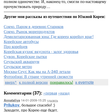
полном одиночестве. И, наконец-то, смогли по-настоящему
прочувствовать природу…
------------------------------------------------------------------------
Другие мои рассказы из путешествия по Южной Кореи:
Сокчо. Паром в деревню Стариков
Сокчо. Рынок морепродуктов
Демилитаризованная зона: Где кореец корейцу враг!
Корейские автобусы
Про корейцев
Корейская кухня: вкуснота - залог здоровья
Сувон. Корейские пытки
Сеульский аквариум
Сеульское метро
Москва-Сеул: Как мы на А-340 летали
Фотообзор: В стране утренней свежести
вверх^
к полной версии
понравилось!
в evernote
Комментарии (37):
«первая
«назад
14-01-2009-15:25
удалить
Annataliya
Prilukov
, большое спасибо! :)
Заходите, про Корею еще будет.