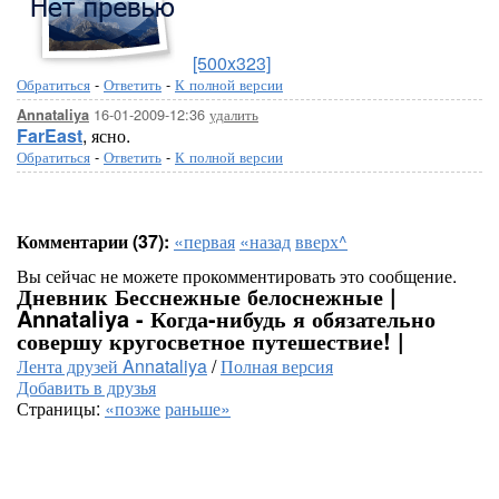
[500x323]
Обратиться
-
Ответить
-
К полной версии
16-01-2009-12:36
удалить
Annataliya
FarEast
, ясно.
Обратиться
-
Ответить
-
К полной версии
Комментарии (37):
«первая
«назад
вверх^
Вы сейчас не можете прокомментировать это сообщение.
Дневник Бесснежные белоснежные |
Annataliya - Когда-нибудь я обязательно
совершу кругосветное путешествие! |
Лента друзей Annataliya
/
Полная версия
Добавить в друзья
Страницы:
«позже
раньше»