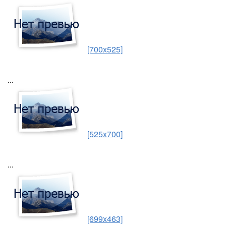
[700x525]
...
[525x700]
...
[699x463]