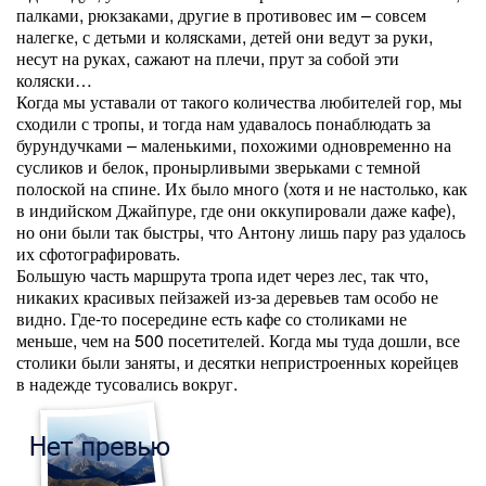
палками, рюкзаками, другие в противовес им – совсем
налегке, с детьми и колясками, детей они ведут за руки,
несут на руках, сажают на плечи, прут за собой эти
коляски…
Когда мы уставали от такого количества любителей гор, мы
сходили с тропы, и тогда нам удавалось понаблюдать за
бурундучками – маленькими, похожими одновременно на
сусликов и белок, пронырливыми зверьками с темной
полоской на спине. Их было много (хотя и не настолько, как
в индийском Джайпуре, где они оккупировали даже кафе),
но они были так быстры, что Антону лишь пару раз удалось
их сфотографировать.
Большую часть маршрута тропа идет через лес, так что,
никаких красивых пейзажей из-за деревьев там особо не
видно. Где-то посередине есть кафе со столиками не
меньше, чем на 500 посетителей. Когда мы туда дошли, все
столики были заняты, и десятки непристроенных корейцев
в надежде тусовались вокруг.