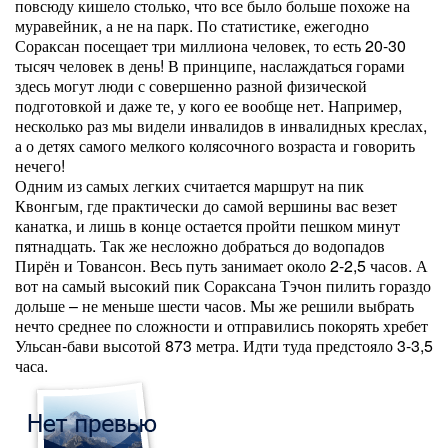
повсюду кишело столько, что все было больше похоже на
муравейник, а не на парк. По статистике, ежегодно
Сораксан посещает три миллиона человек, то есть 20-30
тысяч человек в день! В принципе, наслаждаться горами
здесь могут люди с совершенно разной физической
подготовкой и даже те, у кого ее вообще нет. Например,
несколько раз мы видели инвалидов в инвалидных креслах,
а о детях самого мелкого колясочного возраста и говорить
нечего!
Одним из самых легких считается маршрут на пик
Квонгым, где практически до самой вершины вас везет
канатка, и лишь в конце остается пройти пешком минут
пятнадцать. Так же несложно добраться до водопадов
Пирён и Товансон. Весь путь занимает около 2-2,5 часов. А
вот на самый высокий пик Сораксана Тэчон пилить гораздо
дольше – не меньше шести часов. Мы же решили выбрать
нечто среднее по сложности и отправились покорять хребет
Ульсан-бави высотой 873 метра. Идти туда предстояло 3-3,5
часа.