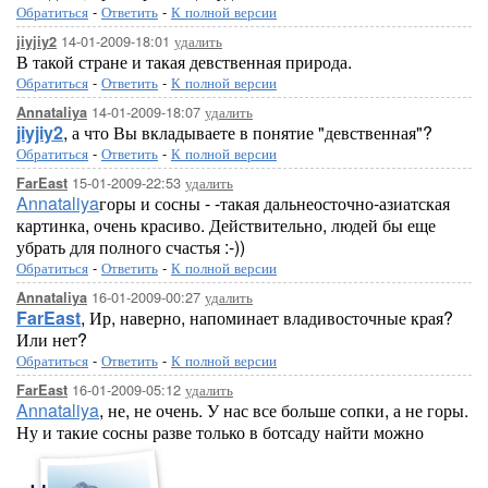
Обратиться
-
Ответить
-
К полной версии
14-01-2009-18:01
удалить
jiyjiy2
В такой стране и такая девственная природа.
Обратиться
-
Ответить
-
К полной версии
14-01-2009-18:07
удалить
Annataliya
jiyjiy2
, а что Вы вкладываете в понятие "девственная"?
Обратиться
-
Ответить
-
К полной версии
15-01-2009-22:53
удалить
FarEast
Annataliya
горы и сосны - -такая дальнеосточно-азиатская
картинка, очень красиво. Действительно, людей бы еще
убрать для полного счастья :-))
Обратиться
-
Ответить
-
К полной версии
16-01-2009-00:27
удалить
Annataliya
FarEast
, Ир, наверно, напоминает владивосточные края?
Или нет?
Обратиться
-
Ответить
-
К полной версии
16-01-2009-05:12
удалить
FarEast
Annataliya
, не, не очень. У нас все больше сопки, а не горы.
Ну и такие сосны разве только в ботсаду найти можно