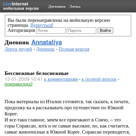
Live
Internet
Дневники
Личка
мобильная версия
Вы были перенаправлены на мобильную версию
страницы.
Вернуться!
Авторизация
Дневник
Annataliya
Лента друзей
-
Дневник
-
Полная версия
Бесснежные белоснежные
13-01-2009 10:41
к комментариям
-
к полной версии
-
понравилось!
Пока материалы из Италии готовятся, так сказать, к печати,
продолжу-ка я рассказывать про путешествие по Южной
Корее.
И все-таки главное, зачем все приезжают в Сокчо, – это
горы Сораксан, хоть и не самые высокие, но, как считается,
самые живописные в Южной Корее. Сораксан переводится,