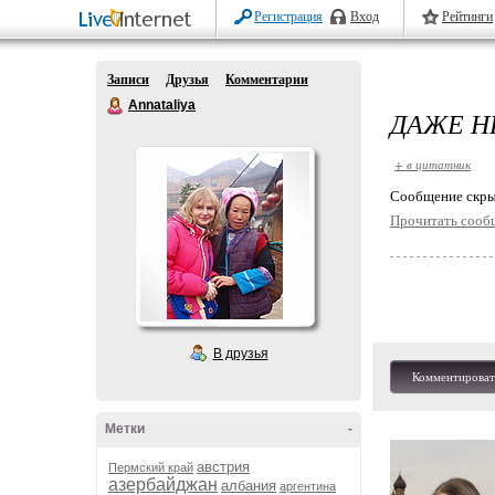
Регистрация
Вход
Рейтинги
Записи
Друзья
Комментарии
Annataliya
ДАЖЕ Н
+ в цитатник
Cообщение скры
Прочитать сооб
В друзья
Комментироват
Метки
-
австрия
Пермский край
азербайджан
албания
аргентина