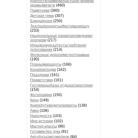
Крепости/замки/монастыри/ кремли/
храмы/мечети
(460)
Памятники
(360)
Детская тема
(307)
Блюда/кухня
(250)
Театры/концерты/фестивали/шоу
(233)
Национальные парки/заповедники/
зоопарки
(217)
Игры/конкурсы/тесты/ рейтинги/
голосования
(214)
Железные дороги/метро/трамваи
(190)
Планы/маршруты
(166)
Корабли/лодки
(162)
Праздники
(161)
Приветствия
(161)
Гостиницы/базы отдыха/санатории
(154)
Фотографии
(150)
Кино
(149)
Книги/путеводители/карты
(138)
Авиа
(106)
Народности
(103)
Мои истории
(102)
Мастер-классы
(96)
Готовим без лука
(91)
Автобусы/автомобили
(84)