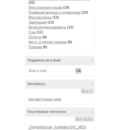
(20)
Иностранные языки
(19)
Плавания водные и подводные
(15)
Мои рассказы
(15)
Эмиграция
(13)
Велосипеды/самокаты
(12)
Сны
(12)
Полеты
(9)
Фото- и другая техника
(8)
Плюшки
(6)
Подписка по e-mail
-
Интересы
-
Все (1)
юго-восточная азия
Постоянные читатели
-
Все (2101)
-Поднебесная-
Assketka
DAY_MEN