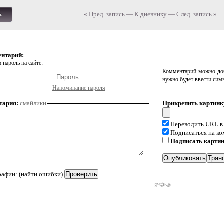
« Пред. запись
—
К дневнику
—
След. запись »
ь
ентарий:
 пароль на сайте:
Комментарий можно доб
нужно будет ввести сим
Напоминание пароля
тария:
смайлики
Прикрепить картинк
Переводить URL в
Подписаться на к
Подписать карти
рафии: (найти ошибки)