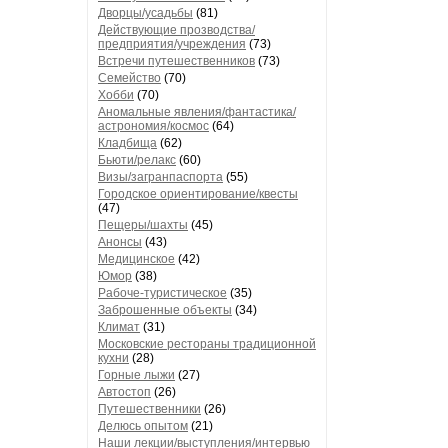
Дворцы/усадьбы
(81)
Действующие прозводства/
предприятия/учреждения
(73)
Встречи путешественников
(73)
Семейство
(70)
Хобби
(70)
Аномальные явления/фантастика/
астрономия/космос
(64)
Кладбища
(62)
Бьюти/релакс
(60)
Визы/загранпаспорта
(55)
Городское ориентирование/квесты
(47)
Пещеры/шахты
(45)
Анонсы
(43)
Медицинское
(42)
Юмор
(38)
Рабоче-туристическое
(35)
Заброшенные объекты
(34)
Климат
(31)
Московские рестораны традиционной
кухни
(28)
Горные лыжи
(27)
Автостоп
(26)
Путешественники
(26)
Делюсь опытом
(21)
Наши лекции/выступления/интервью