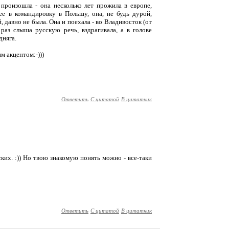
 произошла - она несколько лет прожила в европе,
ее в командировку в Польшу, она, не будь дурой,
й, давно не была. Она и поехала - во Владивосток (от
 раз слыша русскую речь, вздрагивала, а в голове
дняга.
м акцентом:-)))
Ответить
С цитатой
В цитатник
ских. :)) Но твою знакомую понять можно - все-таки
Ответить
С цитатой
В цитатник