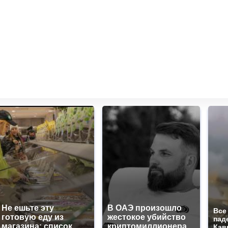
Не ешьте эту
В ОАЭ произошло
Все
готовую еду из
жестокое убийство
пад
магазина: список
криптомиллионера
Кав