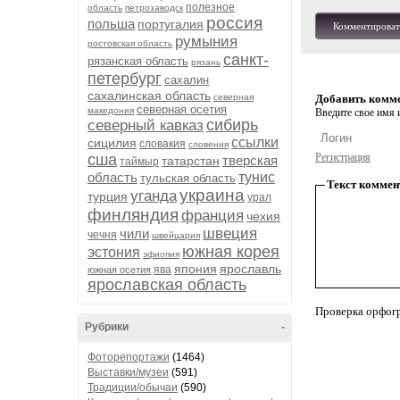
полезное
область
петрозаводск
россия
польша
португалия
Комментироват
румыния
ростовская область
санкт-
рязанская область
рязань
петербург
сахалин
сахалинская область
северная
Добавить комм
северная осетия
македония
Введите свое имя и
сибирь
северный кавказ
ссылки
сицилия
словакия
словения
сша
Регистрация
тверская
татарстан
таймыр
область
тунис
тульская область
Текст коммен
украина
уганда
турция
урал
финляндия
франция
чехия
швеция
чили
чечня
швейцария
южная корея
эстония
эфиопия
япония
ярославль
ява
южная осетия
ярославская область
Проверка орфог
Рубрики
-
Фоторепортажи
(1464)
Выставки/музеи
(591)
Традиции/обычаи
(590)