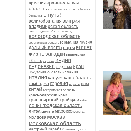
архангельская
армения
область
астраханская область
байкал
в путь!
беларусь
венгрия
великобритания
владимирская область
волгоградская область
вологда
вологодская область
германия
грузия
воронежская область
египет
дальний восток
евреи
жизнь
загадки
ивановская
индия
область
израиль
индонезия
иран
иордания
испания
иркутская область
италия
калужская область
карелия
камбоджа
кижи
карпаты
китай
костромская область
краснодарский край
красноярский край
крым
куба
ленинградская область
литва
марокко
мальта
мексика
москва
молдова
московская область
нагорный карабах
нижегородская