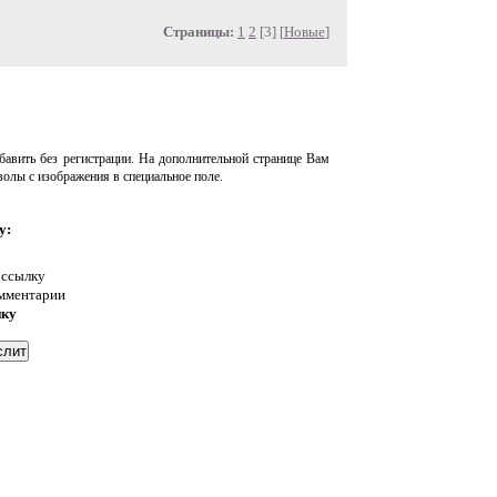
Страницы:
1
2
[3] [
Новые
]
авить без регистрации. На дополнительной странице Вам
волы с изображения в специальное поле.
у:
 ссылку
омментарии
нку