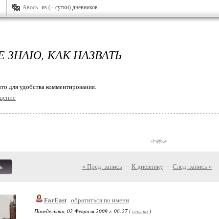
Авось
из (+ сутки) дневников
Е ЗНАЮ, КАК НАЗВАТЬ
то для удобства комментирования.
щение
« Пред. запись
—
К дневнику
—
След. запись »
ь
FarEast
обратиться по имени
Понедельник, 02 Февраля 2009 г. 06:27 (
ссылка
)