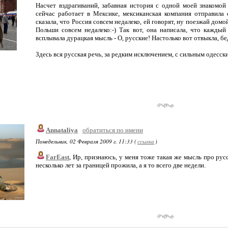
Насчет вздрагиваний, забавная история с одной моей знакомой
сейчас работает в Мексике, мексиканская компания отправила 
сказала, что Россия совсем недалеко, ей говорят, ну поезжай домо
Польши совсем недалеко:-) Так вот, она написала, что каждый
всплывала дурацкая мысль - О, русские! Настолько вот отвыкла, бе
Здесь вся русская речь, за редким исключением, с сильным одесски
Annataliya
обратиться по имени
Понедельник, 02 Февраля 2009 г. 11:33 (
ссылка
)
FarEast
, Ир, признаюсь, у меня тоже такая же мысль про рус
несколько лет за границей прожила, а я то всего две недели.