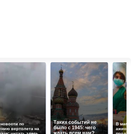
Таких событий не
 новости по
В магаз
было с 1945: чего
ению вертолета на
ажиотаж 
ждать всем нам?
казе: читать здесь
продукта