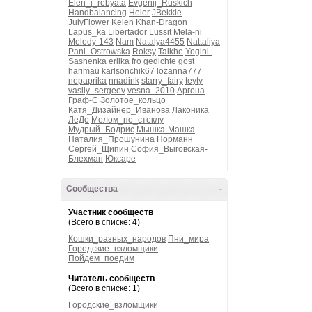
Elen_i_rebyata
Evgenij_Ruskich
Handbalancing
Heler
JBekkie
JulyFlower
Kelen
Khan-Dragon
Lapus_ka
Libertador
Lussit
Mela-ni
Melody-143
Nam
Natalya4455
Nattaliya
Pani_Ostrowska
Roksy
Taikhe
Yogini-
Sashenka
erlika
fro
gedichte
gost
harimau
karlsonchik67
lozanna777
nepaprika
nnadink
starry_fairy
teyty
vasily_sergeev
vesna_2010
Аргона
Граф-С
Золотое_кольцо
Катя_Дизайнер_Иванова
Лаконика
ЛеДо
Мелом_по_стеклу
Мудрый_Бодрис
Мышка-Машка
Наталия_Прошунина
Норманн
Сергей_Щипин
София_Выговская-
Блехман
Юксаре
Сообщества
-
Участник сообществ
(Всего в списке: 4)
Кошки_разных_народов
Пни_мира
Городские_взломщики
Пойдем_поедим
Читатель сообществ
(Всего в списке: 1)
Городские_взломщики