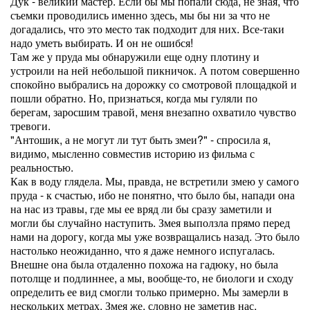
Дук - великий мастер. Если бы мы попали сюда, не зная, что
съемки проводились именно здесь, мы бы ни за что не
догадались, что это место так подходит для них. Все-таки
надо уметь выбирать. И он не ошибся!
Там же у пруда мы обнаружили еще одну плотину и
устроили на ней небольшой пикничок. А потом совершенно
спокойно выбрались на дорожку со смотровой площадкой и
пошли обратно. Но, признаться, когда мы гуляли по
берегам, заросшим травой, меня внезапно охватило чувство
тревоги.
"Антошик, а не могут ли тут быть змеи?" - спросила я,
видимо, мысленно совместив историю из фильма с
реальностью.
Как в воду глядела. Мы, правда, не встретили змею у самого
пруда - к счастью, ибо не понятно, что было бы, напади она
на нас из травы, где мы ее вряд ли бы сразу заметили и
могли бы случайно наступить. Змея выползла прямо перед
нами на дорогу, когда мы уже возвращались назад. Это было
настолько неожиданно, что я даже немного испугалась.
Внешне она была отдаленно похожа на гадюку, но была
потолще и подлиннее, а мы, вообще-то, не биологи и сходу
определить ее вид смогли только примерно. Мы замерли в
нескольких метрах. Змея же, словно не заметив нас,