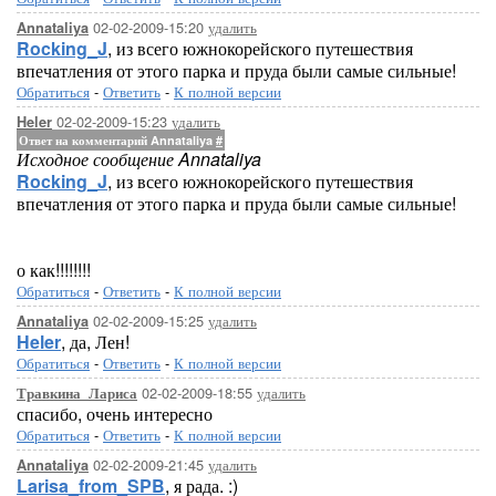
02-02-2009-15:20
удалить
Annataliya
Rocking_J
, из всего южнокорейского путешествия
впечатления от этого парка и пруда были самые сильные!
Обратиться
-
Ответить
-
К полной версии
02-02-2009-15:23
удалить
Heler
Ответ на комментарий Annataliya
#
Исходное сообщение Annataliya
Rocking_J
, из всего южнокорейского путешествия
впечатления от этого парка и пруда были самые сильные!
о как!!!!!!!!
Обратиться
-
Ответить
-
К полной версии
02-02-2009-15:25
удалить
Annataliya
Heler
, да, Лен!
Обратиться
-
Ответить
-
К полной версии
02-02-2009-18:55
удалить
Травкина_Лариса
спасибо, очень интересно
Обратиться
-
Ответить
-
К полной версии
02-02-2009-21:45
удалить
Annataliya
Larisa_from_SPB
, я рада. :)