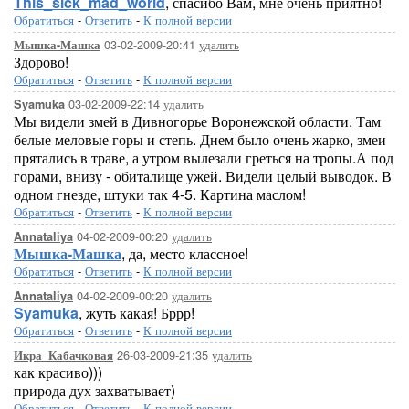
This_sick_mad_world
, спасибо Вам, мне очень приятно!
Обратиться
-
Ответить
-
К полной версии
03-02-2009-20:41
удалить
Мышка-Машка
Здорово!
Обратиться
-
Ответить
-
К полной версии
03-02-2009-22:14
удалить
Syamuka
Мы видели змей в Дивногорье Воронежской области. Там
белые меловые горы и степь. Днем было очень жарко, змеи
прятались в траве, а утром вылезали греться на тропы.А под
горами, внизу - обиталище ужей. Видели целый выводок. В
одном гнезде, штуки так 4-5. Картина маслом!
Обратиться
-
Ответить
-
К полной версии
04-02-2009-00:20
удалить
Annataliya
Мышка-Машка
, да, место классное!
Обратиться
-
Ответить
-
К полной версии
04-02-2009-00:20
удалить
Annataliya
Syamuka
, жуть какая! Бррр!
Обратиться
-
Ответить
-
К полной версии
26-03-2009-21:35
удалить
Икра_Кабачковая
как красиво)))
природа дух захватывает)
Обратиться
-
Ответить
-
К полной версии