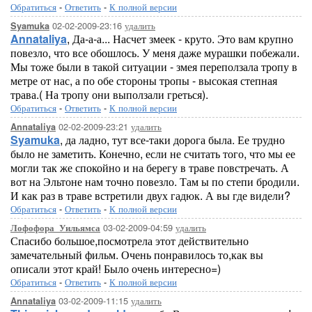
Обратиться
-
Ответить
-
К полной версии
02-02-2009-23:16
удалить
Syamuka
Annataliya
, Да-а-а... Насчет змеек - круто. Это вам крупно
повезло, что все обошлось. У меня даже мурашки побежали.
Мы тоже были в такой ситуации - змея переползала тропу в
метре от нас, а по обе стороны тропы - высокая степная
трава.( На тропу они выползали греться).
Обратиться
-
Ответить
-
К полной версии
02-02-2009-23:21
удалить
Annataliya
Syamuka
, да ладно, тут все-таки дорога была. Ее трудно
было не заметить. Конечно, если не считать того, что мы ее
могли так же спокойно и на берегу в траве повстречать. А
вот на Эльтоне нам точно повезло. Там ы по степи бродили.
И как раз в траве встретили двух гадюк. А вы где видели?
Обратиться
-
Ответить
-
К полной версии
03-02-2009-04:59
удалить
Лофофора_Уильямса
Спасибо большое,посмотрела этот действительно
замечательный фильм. Очень понравилось то,как вы
описали этот край! Было очень интересно=)
Обратиться
-
Ответить
-
К полной версии
03-02-2009-11:15
удалить
Annataliya