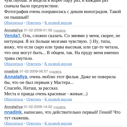
сначала было предчувствие.
Фотография очень понравилась с диким виноградом. Такой
он пышный!
Обратиться
-
Ответить
-
К полной версии
01-02-2009-01:56
удалить
Annataliya
Venda1
, Оль, сложно сказать. Со змеями у меня, скорее, не
интуиция. Я их больше мозгами чувствую. :) Ну, типа,
вижу, что если сыро или трава высокая, или где-то читала,
что они могут быть... В общем, так. На пруду меня именно
трава смутила.
Обратиться
-
Ответить
-
К полной версии
01-02-2009-06:57
удалить
nnadink
Annataliya
, очень люблю этот фильм. Даже не поверила
бы, что он был первым у Мастера...
Спасибо, Наташ, за рассказ.
Места и правда очень красивые - живые...)
Обратиться
-
Ответить
-
К полной версии
01-02-2009-14:02
удалить
Annataliya
nnadink
, написано, что действительно первый! Гений! Что
тут скажешь.
Обратиться
-
Ответить
-
К полной версии