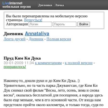
Live
Internet
Дневники
Личка
мобильная версия
Вы были перенаправлены на мобильную версию
страницы.
Вернуться!
Авторизация
Дневник
Annataliya
Лента друзей
-
Дневник
-
Полная версия
Пруд Ким Ки Дука
30-01-2009 11:34
к комментариям
-
к полной версии
-
понравилось!
Наконец-то, дошли руки и до Ким Ки Дука. :)
Удивительно, но та часть парка Джувангсан, где Ким Ки
Дук снимал свой фильм "Весна, лето, осень, зима и снова
весна", оказалась бесплатной для посещения, а народа здесь
было еще меньше, чем в его основной части. От входа нам
предстояло пройти около километра, и только тогда, судя по