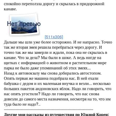
спокойно переползла дорогу и скрылась в придорожной
канаве.
[511x306]
Дальше мы шли уже более осторожно. И не напрасно. Точно
так же вторая змея решила перебраться через дорогу. И
точно так же мы замерли и ждали, пока она не скрылась в
канаве. Что за дела? Мы были в шоке. А ведь нигде на
щитках с информацией о животном и растительном мире
парка не было даже упоминаний об этих змеях...
Назад к автовокзалу мы снова добирались автостопом.
Опять первая же машина подобрала нас. В ней ехали
бабушка с дедом и их маленькая внучка и везли... несколько
больших пакетов андоновских яблок. Надо ли говорить, что
нас опять угостили? Надо ли говорить, что нас снова
довезли до самого места назначения, несмотря на то, что им
туда было не надо?..
---------------------------------------------------------------------
Другие мои рассказы из путешествия по Южной Кореи: