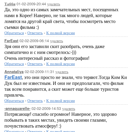
01-02-2009-20:44
удалить
Табби
Да, это одно из самых замечательных мест, посещенных
нами в Корее! Наверно, не так много людей, которые
ломятся на другой край света, чтобы посмотреть место
съемки фильма :)
Обратиться
-
Ответить
-
К полной версии
02-02-2009-06:14
удалить
FarEast
Зря они его заставили скит разобрать, очень даже
симпатично и с ним смотрелось:-)))
Очень интересный рассказ и фотографии!
Обратиться
-
Ответить
-
К полной версии
02-02-2009-11:31
удалить
Annataliya
FarEast
, это они просто не знали, что теряют.Тогда Ким Ки
Дук был не известным. И они не предполагали, что фильм
так всем понравится, а скит может еще больше туристов
привлечь.
Обратиться
-
Ответить
-
К полной версии
02-02-2009-14:53
удалить
-annaquarelle-
Потрясающе! спасибо огромное! Наверное, это здорово
побывать в таких местах, увидеть своими глазами,
почувствовать атмосферу! :)
Обратиться
-
Ответить
-
К полной версии