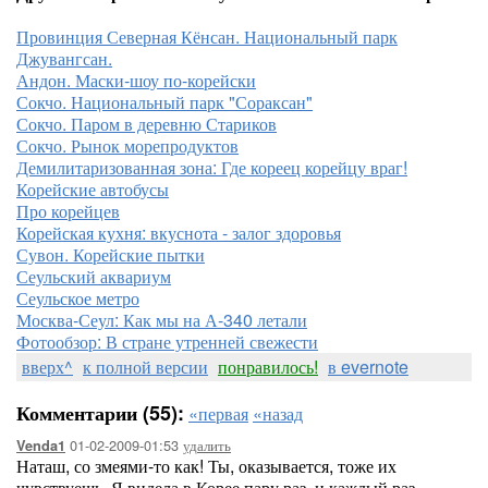
Провинция Северная Кёнсан. Национальный парк
Джувангсан.
Андон. Маски-шоу по-корейски
Сокчо. Национальный парк "Сораксан"
Сокчо. Паром в деревню Стариков
Сокчо. Рынок морепродуктов
Демилитаризованная зона: Где кореец корейцу враг!
Корейские автобусы
Про корейцев
Корейская кухня: вкуснота - залог здоровья
Сувон. Корейские пытки
Сеульский аквариум
Сеульское метро
Москва-Сеул: Как мы на А-340 летали
Фотообзор: В стране утренней свежести
вверх^
к полной версии
понравилось!
в evernote
Комментарии (55):
«первая
«назад
01-02-2009-01:53
удалить
Venda1
Наташ, со змеями-то как! Ты, оказывается, тоже их
чувствуешь. Я видела в Корее пару раз, и каждый раз