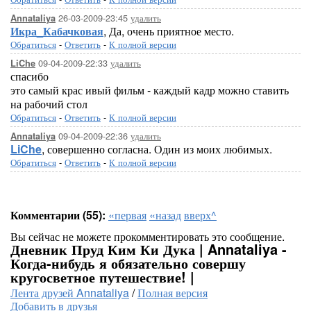
26-03-2009-23:45
удалить
Annataliya
Икра_Кабачковая
, Да, очень приятное место.
Обратиться
-
Ответить
-
К полной версии
09-04-2009-22:33
удалить
LiChe
спасибо
это самый крас ивый фильм - каждый кадр можно ставить
на рабочий стол
Обратиться
-
Ответить
-
К полной версии
09-04-2009-22:36
удалить
Annataliya
LiChe
, совершенно согласна. Один из моих любимых.
Обратиться
-
Ответить
-
К полной версии
Комментарии (55):
«первая
«назад
вверх^
Вы сейчас не можете прокомментировать это сообщение.
Дневник Пруд Ким Ки Дука | Annataliya -
Когда-нибудь я обязательно совершу
кругосветное путешествие! |
Лента друзей Annataliya
/
Полная версия
Добавить в друзья