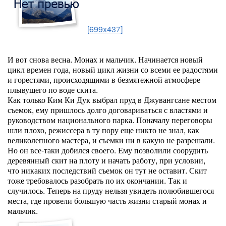
[699x437]
И вот снова весна. Монах и мальчик. Начинается новый
цикл времен года, новый цикл жизни со всеми ее радостями
и горестями, происходящими в безмятежной атмосфере
плывущего по воде скита.
Как только Ким Ки Дук выбрал пруд в Джувангсане местом
съемок, ему пришлось долго договариваться с властями и
руководством национального парка. Поначалу переговоры
шли плохо, режиссера в ту пору еще никто не знал, как
великолепного мастера, и съемки ни в какую не разрешали.
Но он все-таки добился своего. Ему позволили соорудить
деревянный скит на плоту и начать работу, при условии,
что никаких последствий съемок он тут не оставит. Скит
тоже требовалось разобрать по их окончании. Так и
случилось. Теперь на пруду нельзя увидеть полюбившегося
места, где провели большую часть жизни старый монах и
мальчик.