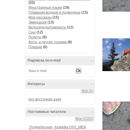
(20)
Иностранные языки
(19)
Плавания водные и подводные
(15)
Мои рассказы
(15)
Эмиграция
(13)
Велосипеды/самокаты
(12)
Сны
(12)
Полеты
(9)
Фото- и другая техника
(8)
Плюшки
(6)
Подписка по e-mail
-
Интересы
-
Все (1)
юго-восточная азия
Постоянные читатели
-
Все (2101)
-Поднебесная-
Assketka
DAY_MEN