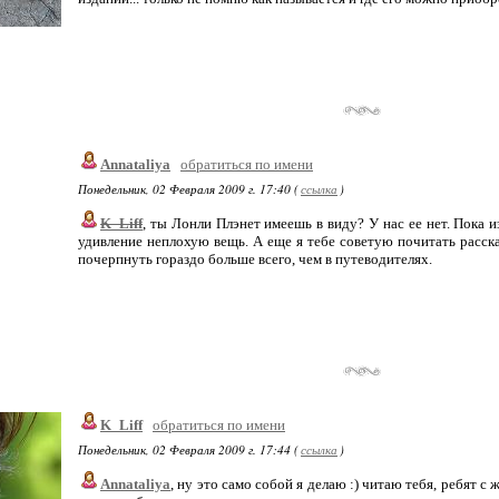
Annataliya
обратиться по имени
Понедельник, 02 Февраля 2009 г. 17:40 (
ссылка
)
K_Liff
, ты Лонли Плэнет имеешь в виду? У нас ее нет. Пока 
удивление неплохую вещь. А еще я тебе советую почитать расс
почерпнуть гораздо больше всего, чем в путеводителях.
K_Liff
обратиться по имени
Понедельник, 02 Февраля 2009 г. 17:44 (
ссылка
)
Annataliya
, ну это само собой я делаю :) читаю тебя, ребят с ж