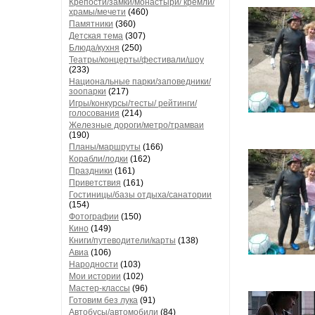
Крепости/замки/монастыри/ кремли/
храмы/мечети
(460)
Памятники
(360)
Детская тема
(307)
Блюда/кухня
(250)
Театры/концерты/фестивали/шоу
(233)
Национальные парки/заповедники/
зоопарки
(217)
Игры/конкурсы/тесты/ рейтинги/
голосования
(214)
Железные дороги/метро/трамваи
(190)
Планы/маршруты
(166)
Корабли/лодки
(162)
Праздники
(161)
Приветствия
(161)
Гостиницы/базы отдыха/санатории
(154)
Фотографии
(150)
Кино
(149)
Книги/путеводители/карты
(138)
Авиа
(106)
Народности
(103)
Мои истории
(102)
Мастер-классы
(96)
Готовим без лука
(91)
Автобусы/автомобили
(84)