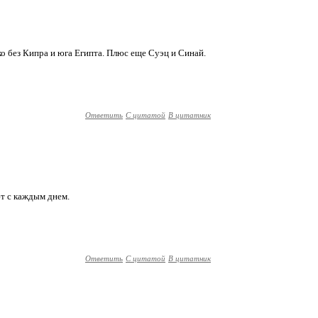
ько без Кипра и юга Египта. Плюс еще Суэц и Синай.
Ответить
С цитатой
В цитатник
ют с каждым днем.
Ответить
С цитатой
В цитатник