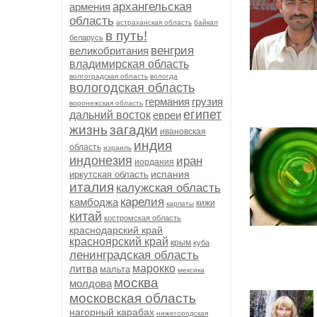
архангельская
армения
область
астраханская область
байкал
в путь!
беларусь
венгрия
великобритания
владимирская область
волгоградская область
вологда
вологодская область
германия
грузия
воронежская область
египет
дальний восток
евреи
жизнь
загадки
ивановская
индия
область
израиль
индонезия
иран
иордания
испания
иркутская область
италия
калужская область
карелия
камбоджа
кижи
карпаты
китай
костромская область
краснодарский край
красноярский край
крым
куба
ленинградская область
литва
марокко
мальта
мексика
москва
молдова
московская область
нагорный карабах
нижегородская