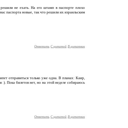
 решили не ехать. На его штамп в паспорте плохо
нас паспорта новые, так что решили их израильским
Ответить
С цитатой
В цитатник
гипет отправиться только уже одна. В планах: Каир,
 :). Пока билетов нет, но на этой неделе собираюсь
Ответить
С цитатой
В цитатник