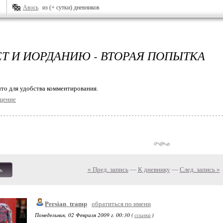
Авось
из (+ сутки) дневников
ЕТ И ИОРДАНИЮ - ВТОРАЯ ПОПЫТКА
то для удобства комментирования.
щение
« Пред. запись
—
К дневнику
—
След. запись »
ь
Persian_tramp
обратиться по имени
Понедельник, 02 Февраля 2009 г. 00:30 (
ссылка
)