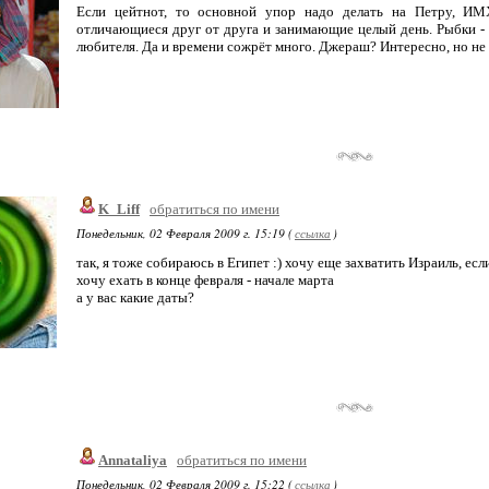
Если цейтнот, то основной упор надо делать на Петру, ИМ
отличающиеся друг от друга и занимающие целый день. Рыбки - он
любителя. Да и времени сожрёт много. Джераш? Интересно, но не 
K_Liff
обратиться по имени
Понедельник, 02 Февраля 2009 г. 15:19 (
ссылка
)
так, я тоже собираюсь в Египет :) хочу еще захватить Израиль, есл
хочу ехать в конце февраля - начале марта
а у вас какие даты?
Annataliya
обратиться по имени
Понедельник, 02 Февраля 2009 г. 15:22 (
ссылка
)