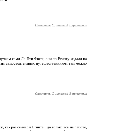
Ответить
С цитатой
В цитатник
изучаем сами Ле Пти Фюте, они по Египту издали на
казы самостоятельных путешественников, там можно
Ответить
С цитатой
В цитатник
ж, как раз сейчас в Египте... да только все на работе,