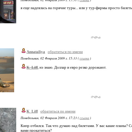
я еще надеялась на горячие туры... или у тур-фирмы просто билеты
Annataliya
обратиться по имени
Понедельник, 02 Февраля 2009 г. 15:33 (
ссылка
)
K_Liff
, нэ знаю. Доллар и евро резко дорожают.
K_Liff
обратиться по имени
Понедельник, 02 Февраля 2009 г. 17:23 (
ссылка
)
Кипр отбился. Так что думаю над билетами. У вас какие планы? Се
вами прокатиться?