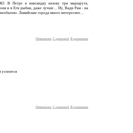
ХО. В Петре я навскидку назову три маршрута,
и и в Еги рыбки, даже лучше.... Ну, Вади Рам - на
необычно. Ливийские города много интереснее....
Ответить
С цитатой
В цитатник
и успеится
Ответить
С цитатой
В цитатник