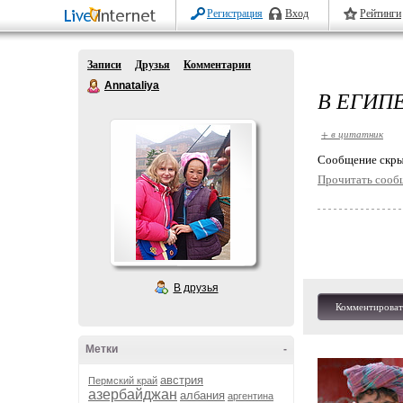
Регистрация
Вход
Рейтинги
Записи
Друзья
Комментарии
Annataliya
В ЕГИП
+ в цитатник
Cообщение скры
Прочитать сооб
В друзья
Комментироват
Метки
-
австрия
Пермский край
азербайджан
албания
аргентина