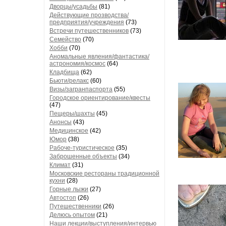
Дворцы/усадьбы
(81)
Действующие прозводства/
предприятия/учреждения
(73)
Встречи путешественников
(73)
Семейство
(70)
Хобби
(70)
Аномальные явления/фантастика/
астрономия/космос
(64)
Кладбища
(62)
Бьюти/релакс
(60)
Визы/загранпаспорта
(55)
Городское ориентирование/квесты
(47)
Пещеры/шахты
(45)
Анонсы
(43)
Медицинское
(42)
Юмор
(38)
Рабоче-туристическое
(35)
Заброшенные объекты
(34)
Климат
(31)
Московские рестораны традиционной
кухни
(28)
Горные лыжи
(27)
Автостоп
(26)
Путешественники
(26)
Делюсь опытом
(21)
Наши лекции/выступления/интервью