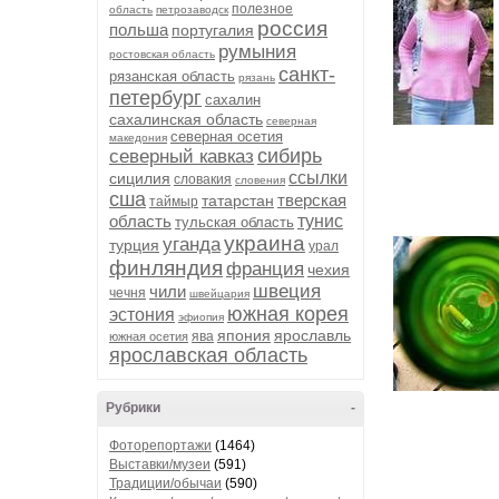
полезное
область
петрозаводск
россия
польша
португалия
румыния
ростовская область
санкт-
рязанская область
рязань
петербург
сахалин
сахалинская область
северная
северная осетия
македония
сибирь
северный кавказ
ссылки
сицилия
словакия
словения
сша
тверская
татарстан
таймыр
область
тунис
тульская область
украина
уганда
турция
урал
финляндия
франция
чехия
швеция
чили
чечня
швейцария
южная корея
эстония
эфиопия
япония
ярославль
ява
южная осетия
ярославская область
Рубрики
-
Фоторепортажи
(1464)
Выставки/музеи
(591)
Традиции/обычаи
(590)