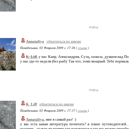
Annataliya
обратиться по имени
Понедельник, 02 Февраля 2009 г. 17:26 (
ссылка
)
K_Liff
, у нас Каир, Александрия, Суэц, оазисы, думаем над П
у нас где-то неделя (без рыб). Так что, темп мощный. Тебе нормал
K_Liff
обратиться по имени
Понедельник, 02 Февраля 2009 г. 17:37 (
ссылка
)
Annataliya
, мне в самый раз! :)
у вас есть какая литература почитать? в плане путеводителей..
издании... только не помню как называется и где его можно приоб