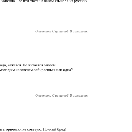
 конечно... ле пти фюте на каком языке? а из русских
Ответить
С цитатой
В цитатник
ода, кажется. Но читается запоем.
м молодым человеком собираешься или одна?
Ответить
С цитатой
В цитатник
категорически не советую. Полный бред!