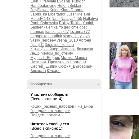
Elen_i_rebyata
Evgenij_Ruskich
Handbalancing
Heler
JBekkie
JulyFlower
Kelen
Khan-Dragon
Lapus_ka
Libertador
Lussit
Mela-ni
Melody-143
Nam
Natalya4455
Nattaliya
Pani_Ostrowska
Roksy
Taikhe
Yogini-
Sashenka
erlika
fro
gedichte
gost
harimau
karlsonchik67
lozanna777
nepaprika
nnadink
starry_fairy
teyty
vasily_sergeev
vesna_2010
Аргона
Граф-С
Золотое_кольцо
Катя_Дизайнер_Иванова
Лаконика
ЛеДо
Мелом_по_стеклу
Мудрый_Бодрис
Мышка-Машка
Наталия_Прошунина
Норманн
Сергей_Щипин
София_Выговская-
Блехман
Юксаре
Сообщества
-
Участник сообществ
(Всего в списке: 4)
Кошки_разных_народов
Пни_мира
Городские_взломщики
Пойдем_поедим
Читатель сообществ
(Всего в списке: 1)
Городские_взломщики