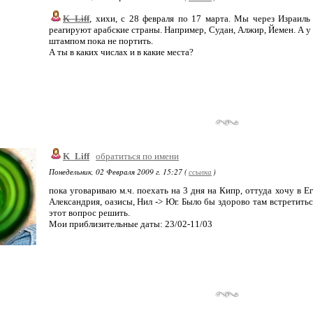
K_Liff
, хихи, с 28 февраля по 17 марта. Мы через Израиль
реагируют арабские страны. Например, Судан, Алжир, Йемен. А у 
штампом пока не портить.
А ты в каких числах и в какие места?
K_Liff
обратиться по имени
Понедельник, 02 Февраля 2009 г. 15:27 (
ссылка
)
пока уговариваю м.ч. поехать на 3 дня на Кипр, оттуда хочу в Е
Александрия, оазисы, Нил -> Юг. Было бы здорово там встретиться
этот вопрос решить.
Мои приблизительные даты: 23/02-11/03