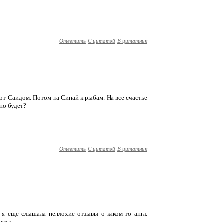
Ответить
С цитатой
В цитатник
орт-Саидом. Потом на Синай к рыбам. На все счастье
ьно будет?
Ответить
С цитатой
В цитатник
. я еще слышала неплохие отзывы о каком-то англ.
рести