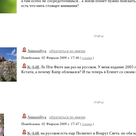
а там особо не сосредоточишься... а лонли плэнет нужно поискать,
есть что-нить стоящее внимания?
Annataliya
обратиться по имени
Понедельник, 02 Февраля 2009 г. 17:46 (
ссылка
)
K_Liff
, Ле Пти Фюте как раз на русском. У меня издание 2005 г
Кстати, а почему Кипр обломался? И ты теперь в Египет со свои
Annataliya
обратиться по имени
Понедельник, 02 Февраля 2009 г. 17:47 (
ссылка
)
K_Liff
, на русском есть еще Полиглот и Вокруг Света. но оба 