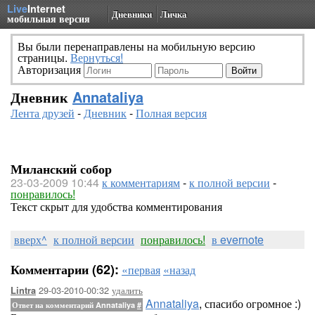
Live
Internet
Дневники
Личка
мобильная версия
Вы были перенаправлены на мобильную версию
страницы.
Вернуться!
Авторизация
Дневник
Annataliya
Лента друзей
-
Дневник
-
Полная версия
Миланский собор
23-03-2009 10:44
к комментариям
-
к полной версии
-
понравилось!
Текст скрыт для удобства комментирования
вверх^
к полной версии
понравилось!
в evernote
Комментарии (62):
«первая
«назад
29-03-2010-00:32
удалить
Lintra
Annataliya
, спасибо огромное :)
Ответ на комментарий Annataliya
#