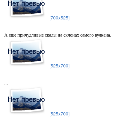
[700x525]
А еще причудливые скалы на склонах самого вулкана.
[525x700]
...
[525x700]