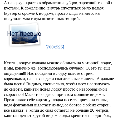
А наверху - кратер в обрамлении зубцов, заросший травой и
кустами. К сожалению, внутрь спуститься было нельзя
(кратер огорожен), но даже, просто глядя на него, мы
получили максимум позитивных эмоций.
[700x525]
Кстати, вокруг вулкана можно обплыть на моторной лодке,
и мы, конечно же, воспользовались случаем. О, это ты еще
ощущения!!! Нас посадили в лодку вместе с тремя
кореянками, на всех надели спасательные жилеты. А дальше
была песня! Видимо, специально, чтобы всех нас запугать
до смерти, капитан повел лодку просто с невообразимой
скоростью! Мало того, делал при этом мощные виражи.
Представьте себе картину: лодка несется прямо на скалы,
вода фонтанами вылетает из-под ее бортов с обеих сторон,
все визжат, а, когда до скал остается не больше 20 метров,
капитан делает крутой вираж, лодка кренится на один бок,