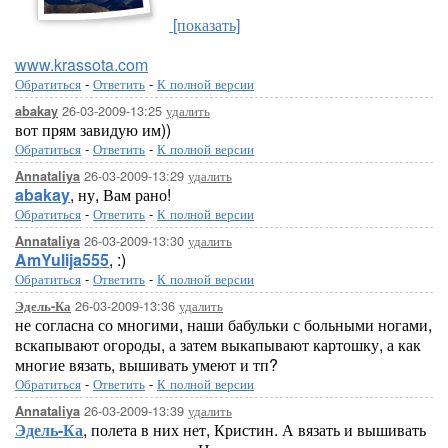
[показать]
www.krassota.com
Обратиться
-
Ответить
-
К полной версии
26-03-2009-13:25
удалить
abakay
вот прям завидую им))
Обратиться
-
Ответить
-
К полной версии
26-03-2009-13:29
удалить
Annataliya
abakay
, ну, Вам рано!
Обратиться
-
Ответить
-
К полной версии
26-03-2009-13:30
удалить
Annataliya
AmYulija555
, :)
Обратиться
-
Ответить
-
К полной версии
26-03-2009-13:36
удалить
Эдель-Ка
не согласна со многими, наши бабульки с больными ногами,
вскапывают огороды, а затем выкапывают картошку, а как
многие вязать, вышивать умеют и тп?
Обратиться
-
Ответить
-
К полной версии
26-03-2009-13:39
удалить
Annataliya
Эдель-Ка
, полета в них нет, Кристин. А вязать и вышивать