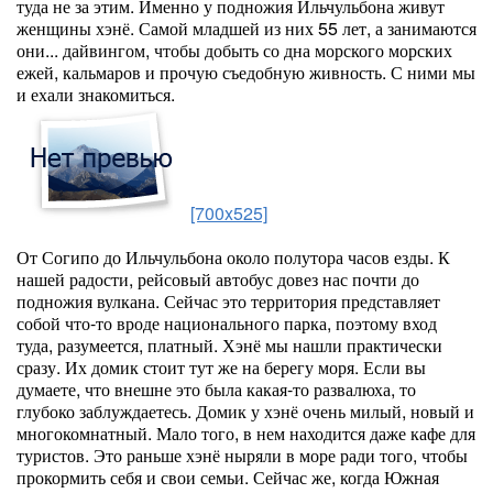
туда не за этим. Именно у подножия Ильчульбона живут
женщины хэнё. Самой младшей из них 55 лет, а занимаются
они... дайвингом, чтобы добыть со дна морского морских
ежей, кальмаров и прочую съедобную живность. С ними мы
и ехали знакомиться.
[700x525]
От Согипо до Ильчульбона около полутора часов езды. К
нашей радости, рейсовый автобус довез нас почти до
подножия вулкана. Сейчас это территория представляет
собой что-то вроде национального парка, поэтому вход
туда, разумеется, платный. Хэнё мы нашли практически
сразу. Их домик стоит тут же на берегу моря. Если вы
думаете, что внешне это была какая-то развалюха, то
глубоко заблуждаетесь. Домик у хэнё очень милый, новый и
многокомнатный. Мало того, в нем находится даже кафе для
туристов. Это раньше хэнё ныряли в море ради того, чтобы
прокормить себя и свои семьи. Сейчас же, когда Южная