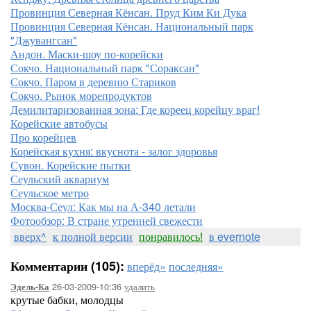
Провинция Северная Кёнсан. Пруд Ким Ки Дука
Провинция Северная Кёнсан. Национальный парк
"Джувангсан"
Андон. Маски-шоу по-корейски
Сокчо. Национальный парк "Сораксан"
Сокчо. Паром в деревню Стариков
Сокчо. Рынок морепродуктов
Демилитаризованная зона: Где кореец корейцу враг!
Корейские автобусы
Про корейцев
Корейская кухня: вкуснота - залог здоровья
Сувон. Корейские пытки
Сеульский аквариум
Сеульское метро
Москва-Сеул: Как мы на А-340 летали
Фотообзор: В стране утренней свежести
вверх^
к полной версии
понравилось!
в evernote
Комментарии (105):
вперёд»
последняя»
26-03-2009-10:36
удалить
Эдель-Ка
крутые бабки, молодцы