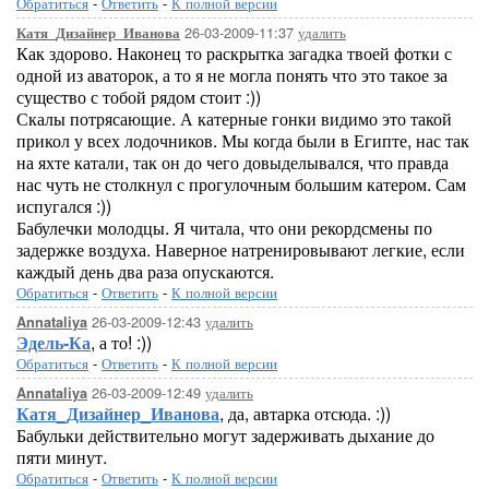
Обратиться
-
Ответить
-
К полной версии
26-03-2009-11:37
удалить
Катя_Дизайнер_Иванова
Как здорово. Наконец то раскрытка загадка твоей фотки с
одной из аваторок, а то я не могла понять что это такое за
существо с тобой рядом стоит :))
Скалы потрясающие. А катерные гонки видимо это такой
прикол у всех лодочников. Мы когда были в Египте, нас так
на яхте катали, так он до чего довыделывался, что правда
нас чуть не столкнул с прогулочным большим катером. Сам
испугался :))
Бабулечки молодцы. Я читала, что они рекордсмены по
задержке воздуха. Наверное натренировывают легкие, если
каждый день два раза опускаются.
Обратиться
-
Ответить
-
К полной версии
26-03-2009-12:43
удалить
Annataliya
Эдель-Ка
, а то! :))
Обратиться
-
Ответить
-
К полной версии
26-03-2009-12:49
удалить
Annataliya
Катя_Дизайнер_Иванова
, да, автарка отсюда. :))
Бабульки действительно могут задерживать дыхание до
пяти минут.
Обратиться
-
Ответить
-
К полной версии