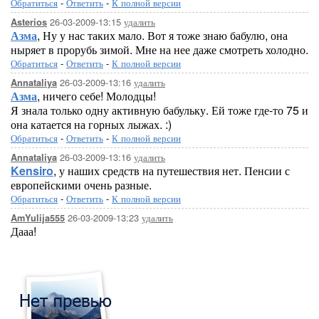
Обратиться
-
Ответить
-
К полной версии
26-03-2009-13:15
удалить
Asterios
Азма
, Ну у нас таких мало. Вот я тоже знаю бабулю, она
ныряет в прорубь зимой. Мне на нее даже смотреть холодно.
Обратиться
-
Ответить
-
К полной версии
26-03-2009-13:16
удалить
Annataliya
Азма
, ничего себе! Молодцы!
Я знала только одну активную бабульку. Ей тоже где-то 75 и
она катается на горных лыжах. :)
Обратиться
-
Ответить
-
К полной версии
26-03-2009-13:16
удалить
Annataliya
Kensiro
, у наших средств на путешествия нет. Пенсии с
европейскими очень разные.
Обратиться
-
Ответить
-
К полной версии
26-03-2009-13:23
удалить
AmYulija555
Дааа!