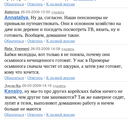
Обратиться
-
Ответить
-
К полной версии
26-03-2009-13:50
удалить
Asterios
Annataliya
, Ну да, согласен. Наши пенсионеры не
привыкли путешествовать. Они в основном хозяйство на
даче или деревне и посидеть посмотреть ТВ, вязать, ну и
готовить. Вообщем, домашние такие.
Обратиться
-
Ответить
-
К полной версии
26-03-2009-14:09
удалить
Rele_Vremeni
Бабки молодцы, вот только я не поняла, почему они
осьминога нечищенного готовят. У нас в Приморье
осьминога сначала чистят от шкурки, а затем уже готовят,
кому что хочется.
Обратиться
-
Ответить
-
К полной версии
26-03-2009-14:16
удалить
Эдель-Ка
Kensiro
, ну мы-то про других корейских бабок ничего не
знаем, чем другие там занимаются? Так же наверное сидят,
лупят в телек, выполняют домашнюю работу и ничем
больше не маются
Обратиться
-
Ответить
-
К полной версии