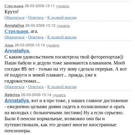
26-03-2009-13:11
удалить
Стрельцов
Круто!
Обратиться
-
Ответить
-
К полной версии
26-03-2009-13:12
удалить
Annataliya
Стрельцов
, ага.
Обратиться
-
Ответить
-
К полной версии
26-03-2009-13:14
удалить
Азма
Annataliya
,
С каким удовольствием посмотрела твой фоторепортаж))
Наши бабули и дедули тоже занимаются плаванием. Моей
соседке 85 лет - только на эту зиму сделала перерыв. А вот
её подруги и зимой плавают... правда, уже в
гидрокостюмах...
Обратиться
-
Ответить
-
К полной версии
26-03-2009-13:14
удалить
Asterios
Annataliya
, вот и я про тоже, у наших главное достижение
- ежедневно целыми днями сидеть в поликлинике и орать
на молодых с больничными листами) Ну а если серьезно.
Были б пенсии нормальные, возможно они бы и
путешествовали, как это делают многие иностранные
пенсионеры.