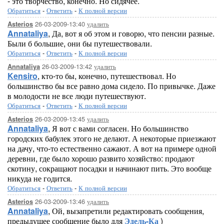
- это творчество, конечно. Но сидячее.
Обратиться
-
Ответить
-
К полной версии
26-03-2009-13:40
удалить
Asterios
Annataliya
, Да, вот я об этом и говорю, что пенсии разные.
Были б большие, они бы путешествовали.
Обратиться
-
Ответить
-
К полной версии
26-03-2009-13:42
удалить
Annataliya
Kensiro
, кто-то бы, конечно, путешествовал. Но
большинство бы все равно дома сидело. По привычке. Даже
в молодости не все люди путешествуют.
Обратиться
-
Ответить
-
К полной версии
26-03-2009-13:45
удалить
Asterios
Annataliya
, Я вот с вами согласен. Но большинство
городских бабулек этого не делают. А некоторые приезжают
на дачу, что-то естественно сажают. А вот на примере одной
деревни, где было хорошо развито хозяйство: продают
скотину, сокращают посадки и начинают пить. Это вообще
никуда не годится.
Обратиться
-
Ответить
-
К полной версии
26-03-2009-13:46
удалить
Asterios
Annataliya
, Ой, вызапретили редактировать сообщения,
предыдущее сообщение было для
Эдель-Ка
)