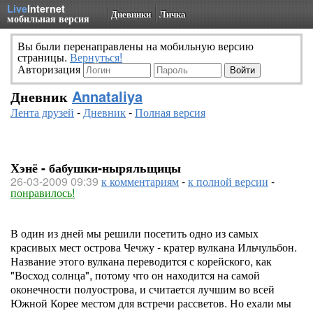
Live
Internet
Дневники
Личка
мобильная версия
Вы были перенаправлены на мобильную версию
страницы.
Вернуться!
Авторизация
Дневник
Annataliya
Лента друзей
-
Дневник
-
Полная версия
Хэнё - бабушки-ныряльщицы
26-03-2009 09:39
к комментариям
-
к полной версии
-
понравилось!
В один из дней мы решили посетить одно из самых
красивых мест острова Чечжу - кратер вулкана Ильчульбон.
Название этого вулкана переводится с корейского, как
"Восход солнца", потому что он находится на самой
оконечности полуострова, и считается лучшим во всей
Южной Корее местом для встречи рассветов. Но ехали мы