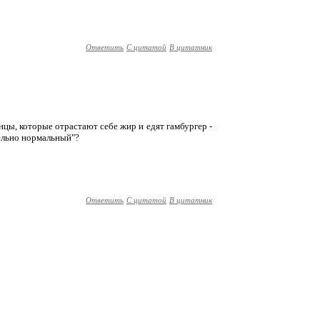
Ответить
С цитатой
В цитатник
ы, которые отрастают себе жир и едят гамбургер -
тельно нормальный"?
Ответить
С цитатой
В цитатник