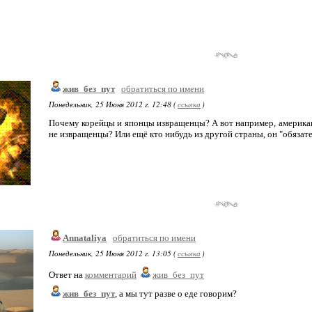
жив_без_пут
обратиться по имени
Понедельник, 25 Июня 2012 г. 12:48 (
ссылка
)
Почему корейцы и японцы извращенцы? А вот например, американц
не извращенцы? Или ещё кто нибудь из другой страны, он "обяза
Annataliya
обратиться по имени
Понедельник, 25 Июня 2012 г. 13:05 (
ссылка
)
Ответ на
комментарий
жив_без_пут
жив_без_пут
, а мы тут разве о еде говорим?