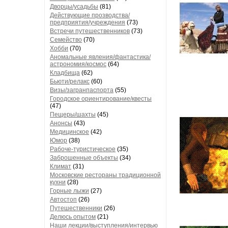
Дворцы/усадьбы
(81)
Действующие прозводства/
предприятия/учреждения
(73)
Встречи путешественников
(73)
Семейство
(70)
Хобби
(70)
Аномальные явления/фантастика/
астрономия/космос
(64)
Кладбища
(62)
Бьюти/релакс
(60)
Визы/загранпаспорта
(55)
Городское ориентирование/квесты
(47)
Пещеры/шахты
(45)
Анонсы
(43)
Медицинское
(42)
Юмор
(38)
Рабоче-туристическое
(35)
Заброшенные объекты
(34)
Климат
(31)
Московские рестораны традиционной
кухни
(28)
Горные лыжи
(27)
Автостоп
(26)
Путешественники
(26)
Делюсь опытом
(21)
Наши лекции/выступления/интервью