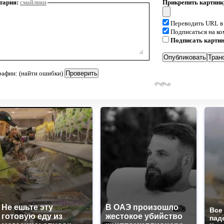
тария:
смайлики
Прикрепить картинк
Переводить URL в
Подписаться на к
Подписать карти
рафии: (найти ошибки)
Не ешьте эту
В ОАЭ произошло
Все
готовую еду из
жестокое убийство
пад