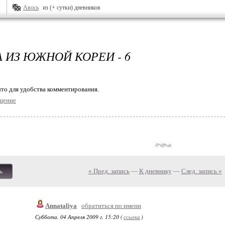
Авось
из (+ сутки) дневников
А ИЗ ЮЖНОЙ КОРЕИ - 6
то для удобства комментирования.
щение
« Пред. запись
—
К дневнику
—
След. запись »
ь
Annataliya
обратиться по имени
Суббота, 04 Апреля 2009 г. 15:20 (
ссылка
)