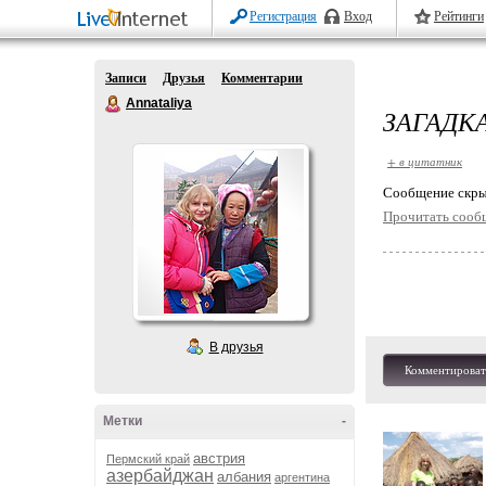
Регистрация
Вход
Рейтинги
Записи
Друзья
Комментарии
Annataliya
ЗАГАДК
+ в цитатник
Cообщение скры
Прочитать сооб
В друзья
Комментироват
Метки
-
австрия
Пермский край
азербайджан
албания
аргентина