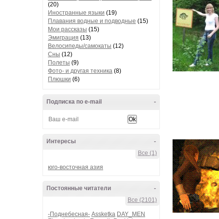
(20)
Иностранные языки
(19)
Плавания водные и подводные
(15)
Мои рассказы
(15)
Эмиграция
(13)
Велосипеды/самокаты
(12)
Сны
(12)
Полеты
(9)
Фото- и другая техника
(8)
Плюшки
(6)
Подписка по e-mail
-
Интересы
-
Все (1)
юго-восточная азия
Постоянные читатели
-
Все (2101)
-Поднебесная-
Assketka
DAY_MEN