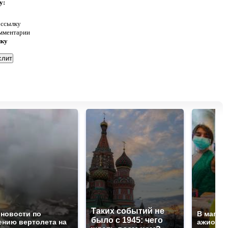
у:
 ссылку
омментарии
нку
Таких событий не
 новости по
В магаз
было с 1945: чего
ению вертолета на
ажиотаж 