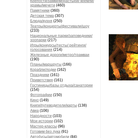
Крепости/замки/монастыри/ кремли/
храмы/мечети
(460)
Памятники
(360)
Детская тема
(307)
Блюда/кухня
(250)
Театры/концерты/фестивали/шоу
(233)
Национальные парки/заповедники/
зоопарки
(217)
Игры/конкурсы/тесты/ рейтинги/
голосования
(214)
Железные дороги/метро/трамваи
(190)
Планы/маршруты
(166)
Корабли/лодки
(162)
Праздники
(161)
Приветствия
(161)
Гостиницы/базы отдыха/санатории
(154)
Фотографии
(150)
Кино
(149)
Книги/путеводители/карты
(138)
Авиа
(106)
Народности
(103)
Мои истории
(102)
Мастер-классы
(96)
Готовим без лука
(91)
Автобусы/автомобили
(84)