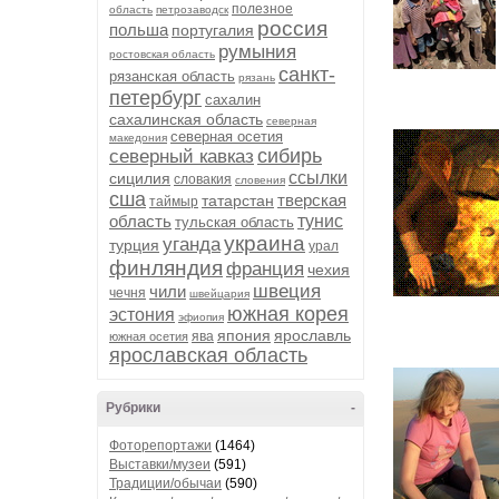
полезное
область
петрозаводск
россия
польша
португалия
румыния
ростовская область
санкт-
рязанская область
рязань
петербург
сахалин
сахалинская область
северная
северная осетия
македония
сибирь
северный кавказ
ссылки
сицилия
словакия
словения
сша
тверская
татарстан
таймыр
область
тунис
тульская область
украина
уганда
турция
урал
финляндия
франция
чехия
швеция
чили
чечня
швейцария
южная корея
эстония
эфиопия
япония
ярославль
ява
южная осетия
ярославская область
Рубрики
-
Фоторепортажи
(1464)
Выставки/музеи
(591)
Традиции/обычаи
(590)