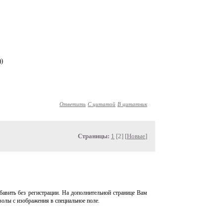
))
Ответить
С цитатой
В цитатник
Страницы:
1
[2] [
Новые
]
авить без регистрации. На дополнительной странице Вам
волы с изображения в специальное поле.