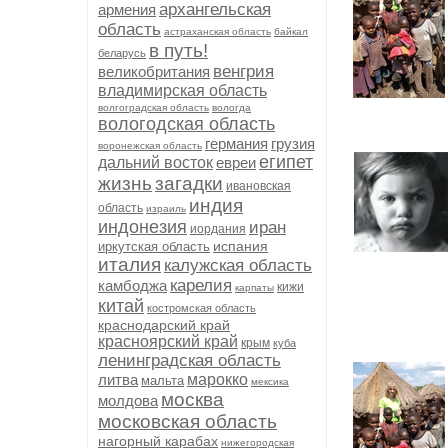
архангельская
армения
область
астраханская область
байкал
в путь!
беларусь
венгрия
великобритания
владимирская область
волгоградская область
вологда
вологодская область
германия
грузия
воронежская область
египет
дальний восток
евреи
жизнь
загадки
ивановская
индия
область
израиль
индонезия
иран
иордания
испания
иркутская область
италия
калужская область
карелия
камбоджа
кижи
карпаты
китай
костромская область
краснодарский край
красноярский край
крым
куба
ленинградская область
литва
марокко
мальта
мексика
москва
молдова
московская область
нагорный карабах
нижегородская