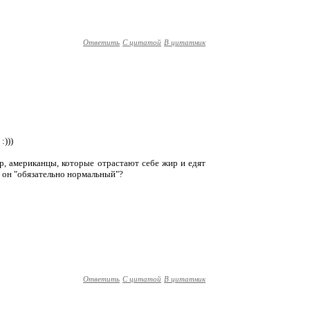
Ответить
С цитатой
В цитатник
:)))
р, американцы, которые отрастают себе жир и едят
, он "обязательно нормальный"?
Ответить
С цитатой
В цитатник