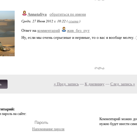
Annataliya
обратиться по имени
Среда, 27 Июня 2012 г. 18:22 (
ссылка
)
Ответ на
комментарий
жив_без_пут
Ну, если мы очень серьезные и нервные, то о вас я вообще молчу. :
« Пред. запись
—
К дневнику
—
След. запись »
ь
ентарий:
 пароль на сайте:
Комментарий можно доб
нужно будет ввести сим
Напоминание пароля