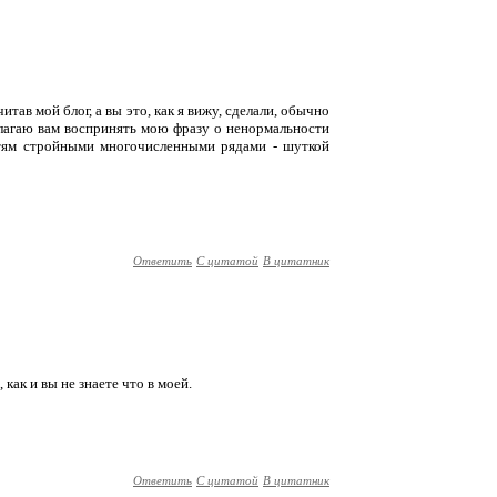
итав мой блог, а вы это, как я вижу, сделали, обычно
длагаю вам воспринять мою фразу о ненормальности
стям стройными многочисленными рядами - шуткой
Ответить
С цитатой
В цитатник
 как и вы не знаете что в моей.
Ответить
С цитатой
В цитатник