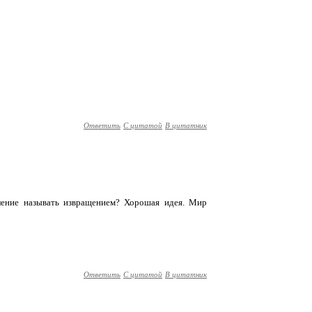
Ответить
С цитатой
В цитатник
ление называть извращением? Хорошая идея. Мир
Ответить
С цитатой
В цитатник