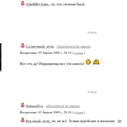
-CheRRy-Lips-
, ну, эта сложная была.
Солнечный_пупс
обратиться по имени
Воскресенье, 05 Апреля 2009 г. 20:14 (
ссылка
)
Вот это да! Извращенцы все эти азиаты!
Annataliya
обратиться по имени
Воскресенье, 05 Апреля 2009 г. 20:16 (
ссылка
)
Вредный_пупс
, не, не все. Только корейские и японские. :)))