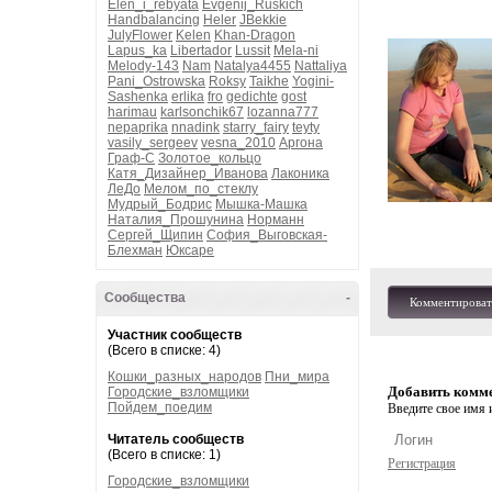
Elen_i_rebyata
Evgenij_Ruskich
Handbalancing
Heler
JBekkie
JulyFlower
Kelen
Khan-Dragon
Lapus_ka
Libertador
Lussit
Mela-ni
Melody-143
Nam
Natalya4455
Nattaliya
Pani_Ostrowska
Roksy
Taikhe
Yogini-
Sashenka
erlika
fro
gedichte
gost
harimau
karlsonchik67
lozanna777
nepaprika
nnadink
starry_fairy
teyty
vasily_sergeev
vesna_2010
Аргона
Граф-С
Золотое_кольцо
Катя_Дизайнер_Иванова
Лаконика
ЛеДо
Мелом_по_стеклу
Мудрый_Бодрис
Мышка-Машка
Наталия_Прошунина
Норманн
Сергей_Щипин
София_Выговская-
Блехман
Юксаре
Сообщества
-
Комментироват
Участник сообществ
(Всего в списке: 4)
Кошки_разных_народов
Пни_мира
Добавить комм
Городские_взломщики
Пойдем_поедим
Введите свое имя и
Читатель сообществ
(Всего в списке: 1)
Регистрация
Городские_взломщики