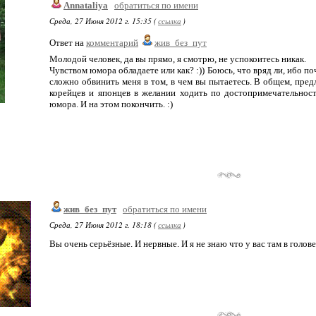
Annataliya
обратиться по имени
Среда, 27 Июня 2012 г. 15:35 (
ссылка
)
Ответ на
комментарий
жив_без_пут
Молодой человек, да вы прямо, я смотрю, не успокоитесь никак.
Чувством юмора обладаете или как? :)) Боюсь, что вряд ли, ибо поч
сложно обвинить меня в том, в чем вы пытаетесь. В общем, пре
корейцев и японцев в желании ходить по достопримечательно
юмора. И на этом покончить. :)
жив_без_пут
обратиться по имени
Среда, 27 Июня 2012 г. 18:18 (
ссылка
)
Вы очень серьёзные. И нервные. И я не знаю что у вас там в голове,