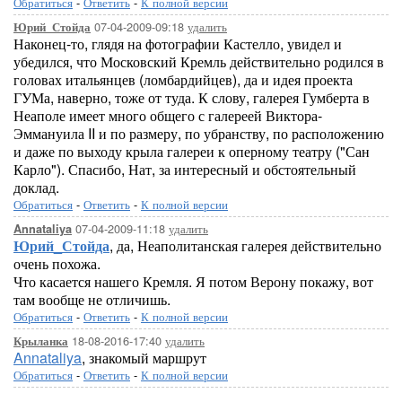
Обратиться
-
Ответить
-
К полной версии
07-04-2009-09:18
удалить
Юрий_Стойда
Наконец-то, глядя на фотографии Кастелло, увидел и
убедился, что Московский Кремль действительно родился в
головах итальянцев (ломбардийцев), да и идея проекта
ГУМа, наверно, тоже от туда. К слову, галерея Гумберта в
Неаполе имеет много общего с галереей Виктора-
Эммануила II и по размеру, по убранству, по расположению
и даже по выходу крыла галереи к оперному театру ("Сан
Карло"). Спасибо, Нат, за интересный и обстоятельный
доклад.
Обратиться
-
Ответить
-
К полной версии
07-04-2009-11:18
удалить
Annataliya
Юрий_Стойда
, да, Неаполитанская галерея действительно
очень похожа.
Что касается нашего Кремля. Я потом Верону покажу, вот
там вообще не отличишь.
Обратиться
-
Ответить
-
К полной версии
18-08-2016-17:40
удалить
Крыланка
Annataliya
, знакомый маршрут
Обратиться
-
Ответить
-
К полной версии