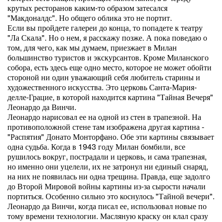
крутых ресторанов каким-то образом затесался
"Макдоналдс". Но общего облика это не портит.
Если вы пройдете галереи до конца, то попадете к театру
"Ла Скала". Но о нем, я расскажу позже. А пока поведаю о
том, для чего, как мы думаем, приезжает в Милан
большинство туристов и экскурсантов. Кроме Миланского
собора, есть здесь еще одно место, которое не может обойти
стороной ни один уважающий себя любитель старины и
художественного искусства. Это церковь Санта-Мария-
делле-Грацие, в которой находится картина "Тайная Вечеря"
Леонардо да Винчи.
Леонардо нарисовал ее на одной из стен в трапезной. На
противоположной стене там изображена другая картина -
"Распятия" Донато Монторфано. Обе эти картины связывает
одна судьба. Когда в 1943 году Милан бомбили, все
рушилось вокруг, пострадали и церковь, и сама трапезная,
но именно они уцелели, их не затронул ни единый снаряд,
на них не появилась ни одна трещина. Правда, еще задолго
до Второй Мировой войны картины из-за сырости начали
портиться. Особенно сильно это коснулось "Тайной вечери".
Леонардо да Винчи, когда писал ее, использовал новые по
тому времени технологии. Масляную краску он клал сразу