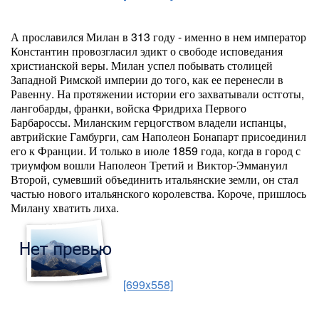
А прославился Милан в 313 году - именно в нем император
Константин провозгласил эдикт о свободе исповедания
христианской веры. Милан успел побывать столицей
Западной Римской империи до того, как ее перенесли в
Равенну. На протяжении истории его захватывали остготы,
лангобарды, франки, войска Фридриха Первого
Барбароссы. Миланским герцогством владели испанцы,
автрийские Гамбурги, сам Наполеон Бонапарт присоединил
его к Франции. И только в июле 1859 года, когда в город с
триумфом вошли Наполеон Третий и Виктор-Эммануил
Второй, сумевший объединить итальянские земли, он стал
частью нового итальянского королевства. Короче, пришлось
Милану хватить лиха.
[699x558]