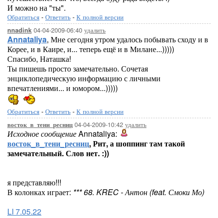
И можно на "ты".
Обратиться
-
Ответить
-
К полной версии
04-04-2009-06:40
удалить
nnadink
Annataliya
, Мне сегодня утром удалось побывать сходу и в
Корее, и в Каире, и... теперь ещё и в Милане...)))))
Спасибо, Наташка!
Ты пишешь просто замечательно. Сочетая
энциклопедическую информацию с личными
впечатлениями... и юмором...)))))
Обратиться
-
Ответить
-
К полной версии
04-04-2009-10:42
удалить
восток_в_тени_ресниц
Исходное сообщение
Annataliya:
восток_в_тени_ресниц
, Рит, а шоппинг там такой
замечательный. Слов нет. :))
я представляю!!!
В колонках играет:
*** 68. KREC - Антон (feat. Смоки Мо)
LI 7.05.22