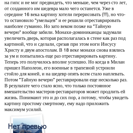
на гипс и не мог предвидеть, что меньше, чем через сто лет,
от созданного им шедевра мало чего останется. Уже в
середине 16 века картину хотели перерисовать (!!!), но что-
то остановило "умельцев" и ее решили отреставрировать
наиболее гуманно. Но зато веком позже на "Тайную
вечерю" вообще забили. Монахи-доминиканцы задумали
увеличить дверь, которая располагалась в стене как раз под
картиной, что и сделали, срезав при этом ноги Иисусу
Христу и двум апостолам. В 18 веке монахи снова взялись
за ум и попытались еще раз отреставрировать картину.
Теперь это получилось вполне успешно. Но когда в Милан
пришел Наполеон, его военные в трапезной устроили
стойло для коней, и на шедевр опять всем стало наплевать.
Потом "Тайную вечерю" реставрировали еще несколько раз.
В результате чего стало ясно, что только постоянное
вмешательство мастеров-реставраторов может продлить ей
жизнь. Понимают это и до сих пор, а потому, чтобы увидеть
картину простому смертному, ему надо приложить
максимум усилий.