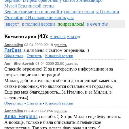
Музей Берлинской стены
Берлинское метро и прочий транспорт столицы Германии
Фотообзор: Итальянские каникулы
вверх^
к полной версии
понравилось!
в evernote
Комментарии (43):
«первая
«назад
03-04-2009-22:19
удалить
Annataliya
FarEast
, Лиля меня с сайтом опередила. :)
Обратиться
-
Ответить
-
К полной версии
03-04-2009-23:50
удалить
Ann_Shenkevich
Спасибо огромное! И за интересную информацию и за
потрясающие иллюстрации!
Милан, действительно, особенно драгоценный камень в
связке подобных, что являются остальными городами.
Еще раз моя благодарность...За Италию, и за Милан, в
частности=)
Обратиться
-
Ответить
-
К полной версии
03-04-2009-23:56
удалить
Annataliya
Anita_Ferginni
, спасибо. :) Я про Милан еще буду писать.
А вообще, только начала описывать Итальянское
путешествие. Так что, всегда буду рада видеть. :)