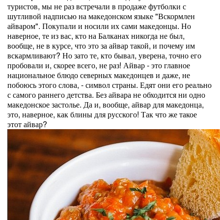
туристов, мы не раз встречали в продаже футболки с
шутливой надписью на македонском языке "Вскормлен
айваром". Покупали и носили их сами македонцы. Но
наверное, те из вас, кто на Балканах никогда не был,
вообще, не в курсе, что это за айвар такой, и почему им
вскармливают? Но зато те, кто бывал, уверена, точно его
пробовали и, скорее всего, не раз! Айвар - это главное
национальное блюдо северных македонцев и даже, не
побоюсь этого слова, - символ страны. Едят они его реально
с самого раннего детства. Без айвара не обходится ни одно
македонское застолье. Да и, вообще, айвар для македонца,
это, наверное, как блины для русского! Так что же такое
этот айвар?