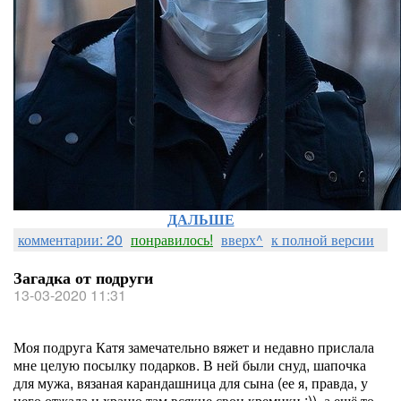
ДАЛЬШЕ
комментарии: 20
понравилось!
вверх^
к полной версии
Загадка от подруги
13-03-2020 11:31
Моя подруга Катя замечательно вяжет и недавно прислала
мне целую посылку подарков. В ней были снуд, шапочка
для мужа, вязаная карандашница для сына (ее я, правда, у
него отжала и храню там всякие свои кремики :)), а ещё то,