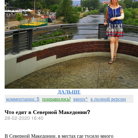
ДАЛЬШЕ
комментарии: 5
понравилось!
вверх^
к полной версии
Что едят в Северной Македонии?
28-02-2020 16:40
В Северной Македонии, в местах где тусило много