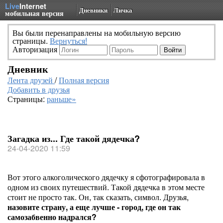
Live
Internet
Дневники
Личка
мобильная версия
Вы были перенаправлены на мобильную версию
страницы.
Вернуться!
Авторизация
Дневник
Лента друзей
/
Полная версия
Добавить в друзья
Страницы:
раньше»
Загадка из... Где такой дядечка?
24-04-2020 11:59
Вот этого алкоголического дядечку я сфотографировала в
одном из своих путешествий. Такой дядечка в этом месте
стоит не просто так. Он, так сказать, символ. Друзья,
назовите страну, а еще лучше - город, где он так
самозабвенно надрался?