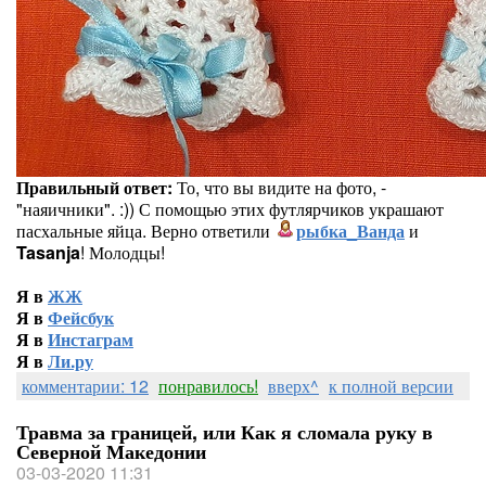
Правильный ответ:
То, что вы видите на фото, -
"наяичники". :)) С помощью этих футлярчиков украшают
пасхальные яйца. Верно ответили
рыбка_Ванда
и
Tasanja
! Молодцы!
Я в
ЖЖ
Я в
Фейсбук
Я в
Инстаграм
Я в
Ли.ру
комментарии: 12
понравилось!
вверх^
к полной версии
Травма за границей, или Как я сломала руку в
Северной Македонии
03-03-2020 11:31