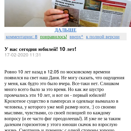
ДАЛЬШЕ
комментарии: 8
понравилось!
вверх^
к полной версии
У нас сегодня юбилей! 10 лет!
17-02-2020 11:31
Ровно 10 лет назад в 12.05 по московскому времени
появился на свет наш Даня. Не могу сказать, что ощущения
у меня, как будто это было вчера. Все-таки нет. Слишком
много всего было за это время. Но как же шустро
промчались эти 10 лет, и вот он - первый юбилей!
Крохотное существо в памперсах и одеяльце вымахало в
человека, у которого уже мой размер ноги, :) со своими
мыслями, чувствами, со своей позицией по каждому
вопросу (и ее часто фиг преодолеешь!). И уже не за таким
далеким горизонтом у этого юноши скачок во взрослую
жизнь. Смотришь и думаешь: с одной стороны хорошо,