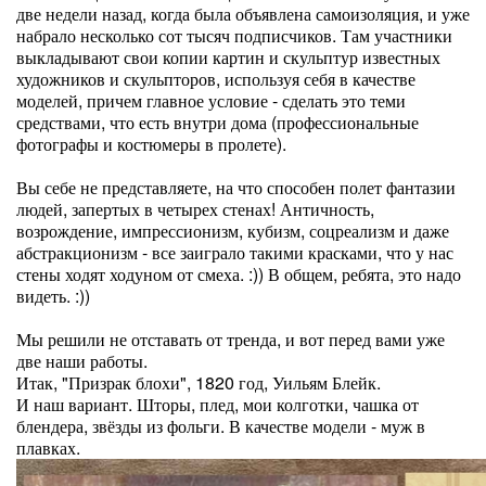
две недели назад, когда была объявлена самоизоляция, и уже
набрало несколько сот тысяч подписчиков. Там участники
выкладывают свои копии картин и скульптур известных
художников и скульпторов, используя себя в качестве
моделей, причем главное условие - сделать это теми
средствами, что есть внутри дома (профессиональные
фотографы и костюмеры в пролете).
Вы себе не представляете, на что способен полет фантазии
людей, запертых в четырех стенах! Античность,
возрождение, импрессионизм, кубизм, соцреализм и даже
абстракционизм - все заиграло такими красками, что у нас
стены ходят ходуном от смеха. :)) В общем, ребята, это надо
видеть. :))
Мы решили не отставать от тренда, и вот перед вами уже
две наши работы.
Итак, "Призрак блохи", 1820 год, Уильям Блейк.
И наш вариант. Шторы, плед, мои колготки, чашка от
блендера, звёзды из фольги. В качестве модели - муж в
плавках.