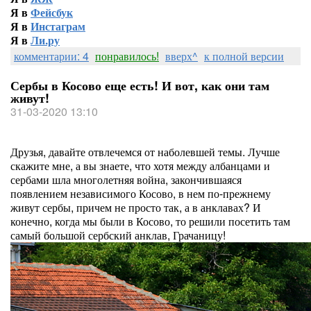
Я в
Фейсбук
Я в
Инстаграм
Я в
Ли.ру
комментарии: 4
понравилось!
вверх^
к полной версии
Сербы в Косово еще есть! И вот, как они там
живут!
31-03-2020 13:10
Друзья, давайте отвлечемся от наболевшей темы. Лучше
скажите мне, а вы знаете, что хотя между албанцами и
сербами шла многолетняя война, закончившаяся
появлением независимого Косово, в нем по-прежнему
живут сербы, причем не просто так, а в анклавах? И
конечно, когда мы были в Косово, то решили посетить там
самый большой сербский анклав, Грачаницу!