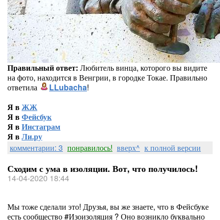
Правильный ответ:
Любитель винца, которого вы видите
на фото, находится в Венгрии, в городке Токае. Правильно
ответила
LLubacha
!
Я в
ЖЖ
Я в
Фейсбук
Я в
Инстаграм
Я в
Ли.ру
комментарии: 3
понравилось!
вверх^
к полной версии
Сходим с ума в изоляции. Вот, что получилось!
14-04-2020 18:44
Мы тоже сделали это! Друзья, вы же знаете, что в Фейсбуке
есть сообщество #Изоизоляция ? Оно возникло буквально