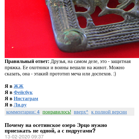
Правильный ответ:
Друзья, на самом деле, это - защитная
пряжка. Ее охотники и воины вешали на живот. Можно
сказать, она - этакий прототип меча или доспехов. :)
Я в
ЖЖ
Я в
Фейсбук
Я в
Инстаграм
Я в
Ли.ру
комментарии: 4
понравилось!
вверх^
к полной версии
Почему на осетинское озеро Эрцо нужно
приезжать не одной, а с подругами?
13-02-2020 09:37