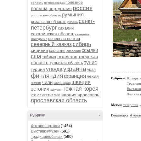
полезное
область
петрозаводск
россия
польша
португалия
румыния
ростовская область
санкт-
рязанская область
рязань
петербург
сахалин
сахалинская область
северная
северная осетия
македония
сибирь
северный кавказ
ссылки
сицилия
словакия
словения
сша
тверская
татарстан
таймыр
область
тунис
тульская область
украина
уганда
турция
урал
финляндия
франция
чехия
Рубрики:
Фотореп
швеция
чили
чечня
швейцария
Традици
южная корея
эстония
Выставки
эфиопия
Детская 
япония
ярославль
ява
южная осетия
ярославская область
Метки:
татарстан
Рубрики
-
Понравилось:
6 польз
Фоторепортажи
(1464)
Выставки/музеи
(591)
Традиции/обычаи
(590)