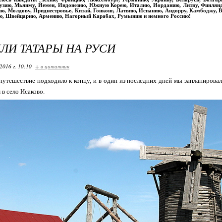
рузию, Мьянму, Йемен, Индонезию, Южную Корею, Италию, Иорданию, Литву, Финлян
ю, Молдову, Приднестровье, Китай, Гонконг, Латвию, Испанию, Андорру, Камбоджу, Вь
ю, Швейцарию, Армению, Нагорный Карабах, Румынию и немного Россию!
ЛИ ТАТАРЫ НА РУСИ
2016 г. 10:10
+ в цитатник
путешествие подходило к концу, и в один из последних дней мы запланирова
в село Исаково.