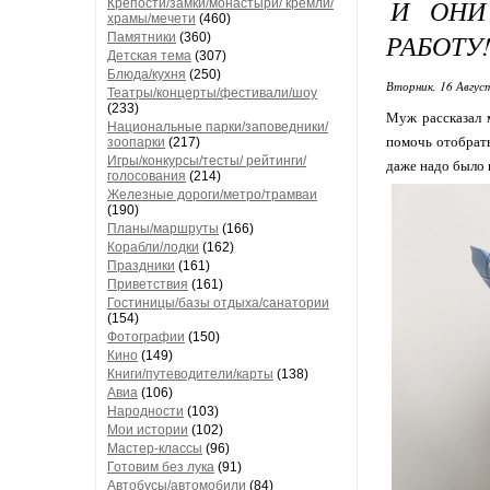
И ОНИ
Крепости/замки/монастыри/ кремли/
храмы/мечети
(460)
РАБОТУ
Памятники
(360)
Детская тема
(307)
Блюда/кухня
(250)
Вторник, 16 Авгус
Театры/концерты/фестивали/шоу
(233)
Муж рассказал 
Национальные парки/заповедники/
помочь отобрать
зоопарки
(217)
Игры/конкурсы/тесты/ рейтинги/
даже надо было н
голосования
(214)
Железные дороги/метро/трамваи
(190)
Планы/маршруты
(166)
Корабли/лодки
(162)
Праздники
(161)
Приветствия
(161)
Гостиницы/базы отдыха/санатории
(154)
Фотографии
(150)
Кино
(149)
Книги/путеводители/карты
(138)
Авиа
(106)
Народности
(103)
Мои истории
(102)
Мастер-классы
(96)
Готовим без лука
(91)
Автобусы/автомобили
(84)