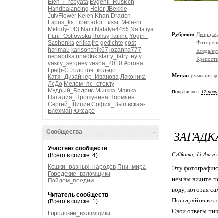
Elen_i_rebyata
Evgenij_Ruskich
Handbalancing
Heler
JBekkie
JulyFlower
Kelen
Khan-Dragon
Lapus_ka
Libertador
Lussit
Mela-ni
Melody-143
Nam
Natalya4455
Nattaliya
Рубрики:
Дворцы/
Pani_Ostrowska
Roksy
Taikhe
Yogini-
Фотореп
Sashenka
erlika
fro
gedichte
gost
harimau
karlsonchik67
lozanna777
Блюда/ку
nepaprika
nnadink
starry_fairy
teyty
Крепости
vasily_sergeev
vesna_2010
Аргона
Граф-С
Золотое_кольцо
Метки:
румыния
Катя_Дизайнер_Иванова
Лаконика
ЛеДо
Мелом_по_стеклу
Мудрый_Бодрис
Мышка-Машка
Понравилось:
12 поль
Наталия_Прошунина
Норманн
Сергей_Щипин
София_Выговская-
Блехман
Юксаре
ЗАГАДКА
Сообщества
-
Участник сообществ
Суббота, 13 Авгус
(Всего в списке: 4)
Кошки_разных_народов
Пни_мира
Эту фотографию,
Городские_взломщики
нем вы видите п
Пойдем_поедим
воду, которая са
Читатель сообществ
Постарайтесь отв
(Всего в списке: 1)
Свои ответы пиш
Городские_взломщики