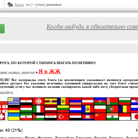
Авось
из (+ сутки) дневников
Когда-нибудь я обязательно сов
ОРОГА, ПО КОТОРОЙ СТАРАЮСЬ ШАГАТЬ ПОЗИТИВНО!
Я в ЖЖ
ошки_разных_народов
и
И! Все материалы этого блога (за исключением указанных) являются авторскими
юбом ресурсе без указания источника (активной гиперссылки на этот блог) счита
зумений, если у вас возникло желание скопировать какой-либо пост, убедительно про
nataliya
.
лось изведать: Чехию, Францию, Люксембург, Германию, Украину, Беларусь, Болга