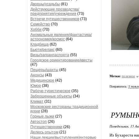
Дворцы/усадьбы
(81)
Действующие прозводства/
предприятия/учреждения
(73)
Встречи путешественников
(73)
Семейство
(70)
Хобби
(70)
Аномальные явления/фантастика/
астрономия/космос
(64)
Кладбища
(62)
Бьюти/релакс
(60)
Визы/загранпаспорта
(55)
Городское ориентирование/квесты
(47)
Пещеры/шахты
(45)
Анонсы
(43)
Метки:
полезное
Медицинское
(42)
Юмор
(38)
Понравилось:
5 польз
Рабоче-туристическое
(35)
Заброшенные объекты
(34)
Климат
(31)
Московские рестораны традиционной
кухни
(28)
РУМЫН
Горные лыжи
(27)
Автостоп
(26)
Понедельник, 15 Ав
Путешественники
(26)
Делюсь опытом
(21)
Из Бухареста на
Наши лекции/выступления/интервью