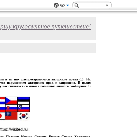
ершу кругосветное путешествие!
 и на них распространяются авторские права (с). Их
ется нарушением авторских прав и запрещено. В целях
шу вас связаться со мной с помощью личного сообщения. С
рию, Польшу, Индию, Японию, Египет, Сирию, Хорватию,