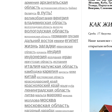
архангельская
армения
Абхазию, Кубу, Г
Уганду, Португали
область
астраханская область
байкал
Венгрию, Словени
в путь!
беларусь
венгрия
великобритания
КАК ЖИ
владимирская область
волгоградская область
вологда
вологодская область
Среда, 17 Августа 
германия
грузия
воронежская область
египет
дальний восток
евреи
Наше казанское 
жизнь
загадки
открытым небом 
ивановская
индия
область
израиль
индонезия
иран
иордания
испания
иркутская область
италия
калужская область
карелия
камбоджа
кижи
карпаты
китай
костромская область
краснодарский край
красноярский край
крым
куба
ленинградская область
литва
марокко
мальта
мексика
москва
молдова
московская область
нагорный карабах
нижегородская