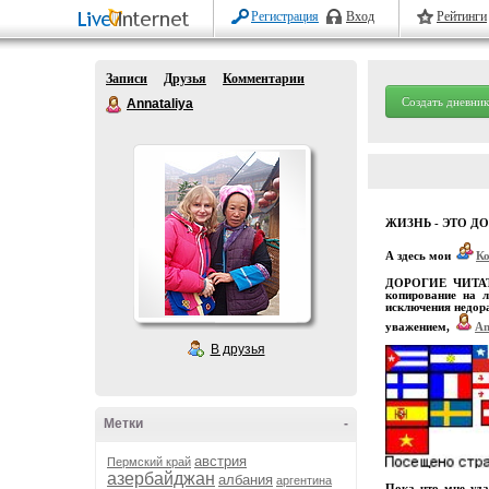
Регистрация
Вход
Рейтинги
Записи
Друзья
Комментарии
Создать дневник
Annataliya
ЖИЗНЬ - ЭТО Д
А здесь мои
К
ДОРОГИЕ ЧИТАТЕЛ
копирование на л
исключения недора
уважением,
An
В друзья
Метки
-
австрия
Пермский край
азербайджан
албания
аргентина
Пока что мне уда