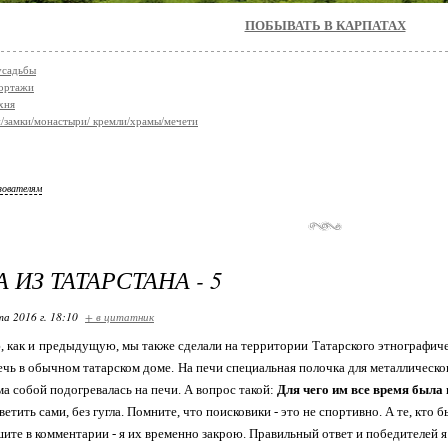
ПОБЫВАТЬ В КАРПАТАХ
усадьбы
ортажи
хня
/замки/монастыри/ кремли/храмы/мечети
зователям
 ИЗ ТАТАРСТАНА - 5
та 2016 г. 18:10
+ в цитатник
 как и предыдущую, мы также сделали на территории Татарского этнографиче
ечь в обычном татарском доме. На печи специальная полочка для металлическо
ма собой подогревалась на печи. А вопрос такой:
Для чего им все время была
етить сами, без гугла. Помните, что поисковики - это не спортивно. А те, кто б
ите в комментарии - я их временно закрою. Правильный ответ и победителей я 