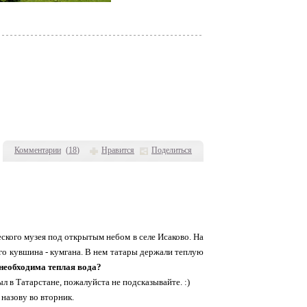
Комментарии
(
18
)
Нравится
Поделиться
ского музея под открытым небом в селе Исаково. На
го кувшина - кумгана. В нем татары держали теплую
 необходима теплая вода?
ыл в Татарстане, пожалуйста не подсказывайте. :)
назову во вторник.