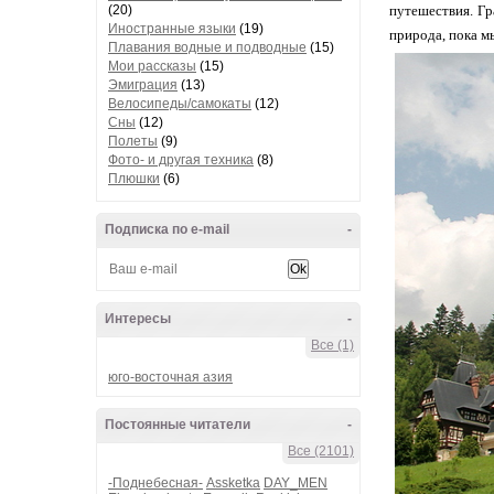
путешествия. Гр
(20)
Иностранные языки
(19)
природа, пока мы
Плавания водные и подводные
(15)
Мои рассказы
(15)
Эмиграция
(13)
Велосипеды/самокаты
(12)
Сны
(12)
Полеты
(9)
Фото- и другая техника
(8)
Плюшки
(6)
Подписка по e-mail
-
Интересы
-
Все (1)
юго-восточная азия
Постоянные читатели
-
Все (2101)
-Поднебесная-
Assketka
DAY_MEN