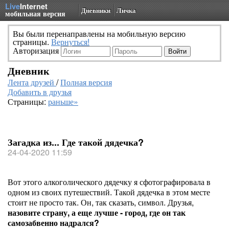
Live
Internet
Дневники
Личка
мобильная версия
Вы были перенаправлены на мобильную версию
страницы.
Вернуться!
Авторизация
Дневник
Лента друзей
/
Полная версия
Добавить в друзья
Страницы:
раньше»
Загадка из... Где такой дядечка?
24-04-2020 11:59
Вот этого алкоголического дядечку я сфотографировала в
одном из своих путешествий. Такой дядечка в этом месте
стоит не просто так. Он, так сказать, символ. Друзья,
назовите страну, а еще лучше - город, где он так
самозабвенно надрался?