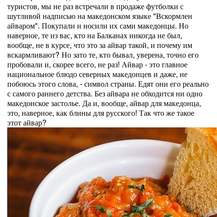
туристов, мы не раз встречали в продаже футболки с
шутливой надписью на македонском языке "Вскормлен
айваром". Покупали и носили их сами македонцы. Но
наверное, те из вас, кто на Балканах никогда не был,
вообще, не в курсе, что это за айвар такой, и почему им
вскармливают? Но зато те, кто бывал, уверена, точно его
пробовали и, скорее всего, не раз! Айвар - это главное
национальное блюдо северных македонцев и даже, не
побоюсь этого слова, - символ страны. Едят они его реально
с самого раннего детства. Без айвара не обходится ни одно
македонское застолье. Да и, вообще, айвар для македонца,
это, наверное, как блины для русского! Так что же такое
этот айвар?