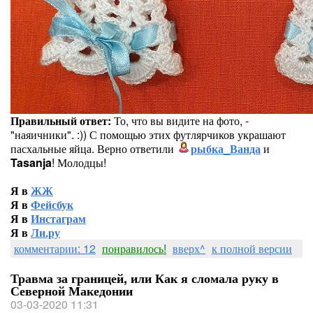
Правильный ответ:
То, что вы видите на фото, -
"наяичники". :)) С помощью этих футлярчиков украшают
пасхальные яйца. Верно ответили
рыбка_Ванда
и
Tasanja
! Молодцы!
Я в
ЖЖ
Я в
Фейсбук
Я в
Инстаграм
Я в
Ли.ру
комментарии: 12
понравилось!
вверх^
к полной версии
Травма за границей, или Как я сломала руку в
Северной Македонии
03-03-2020 11:31