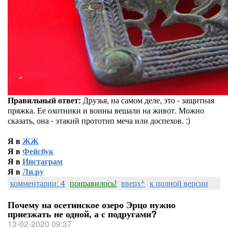
Правильный ответ:
Друзья, на самом деле, это - защитная
пряжка. Ее охотники и воины вешали на живот. Можно
сказать, она - этакий прототип меча или доспехов. :)
Я в
ЖЖ
Я в
Фейсбук
Я в
Инстаграм
Я в
Ли.ру
комментарии: 4
понравилось!
вверх^
к полной версии
Почему на осетинское озеро Эрцо нужно
приезжать не одной, а с подругами?
13-02-2020 09:37