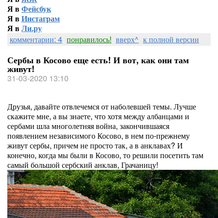
Я в
Фейсбук
Я в
Инстаграм
Я в
Ли.ру
комментарии: 4
понравилось!
вверх^
к полной версии
Сербы в Косово еще есть! И вот, как они там
живут!
31-03-2020 13:10
Друзья, давайте отвлечемся от наболевшей темы. Лучше
скажите мне, а вы знаете, что хотя между албанцами и
сербами шла многолетняя война, закончившаяся
появлением независимого Косово, в нем по-прежнему
живут сербы, причем не просто так, а в анклавах? И
конечно, когда мы были в Косово, то решили посетить там
самый большой сербский анклав, Грачаницу!