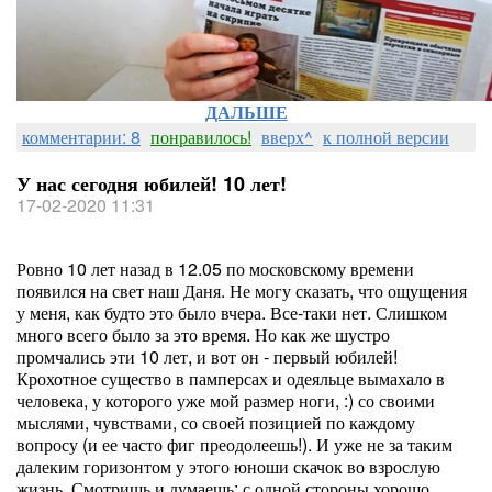
ДАЛЬШЕ
комментарии: 8
понравилось!
вверх^
к полной версии
У нас сегодня юбилей! 10 лет!
17-02-2020 11:31
Ровно 10 лет назад в 12.05 по московскому времени
появился на свет наш Даня. Не могу сказать, что ощущения
у меня, как будто это было вчера. Все-таки нет. Слишком
много всего было за это время. Но как же шустро
промчались эти 10 лет, и вот он - первый юбилей!
Крохотное существо в памперсах и одеяльце вымахало в
человека, у которого уже мой размер ноги, :) со своими
мыслями, чувствами, со своей позицией по каждому
вопросу (и ее часто фиг преодолеешь!). И уже не за таким
далеким горизонтом у этого юноши скачок во взрослую
жизнь. Смотришь и думаешь: с одной стороны хорошо,