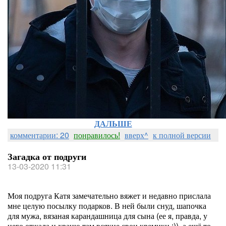
ДАЛЬШЕ
комментарии: 20
понравилось!
вверх^
к полной версии
Загадка от подруги
13-03-2020 11:31
Моя подруга Катя замечательно вяжет и недавно прислала
мне целую посылку подарков. В ней были снуд, шапочка
для мужа, вязаная карандашница для сына (ее я, правда, у
него отжала и храню там всякие свои кремики :)), а ещё то,