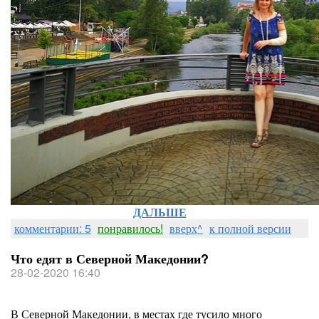
ДАЛЬШЕ
комментарии: 5
понравилось!
вверх^
к полной версии
Что едят в Северной Македонии?
28-02-2020 16:40
В Северной Македонии, в местах где тусило много