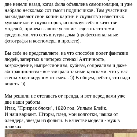
две недели назад, когда была объявлена самоизоляция, и уже
набрало несколько сот тысяч подписчиков. Там участники
выкладывают свои копии картин и скульптур известных
художников и скульпторов, используя себя в качестве
моделей, причем главное условие - сделать это теми
средствами, что есть внутри дома (профессиональные
фотографы и костюмеры в пролете).
Вы себе не представляете, на что способен полет фантазии
людей, запертых в четырех стенах! Античность,
возрождение, импрессионизм, кубизм, соцреализм и даже
абстракционизм - все заиграло такими красками, что у нас
стены ходят ходуном от смеха. :)) В общем, ребята, это надо
видеть. :))
Мы решили не отставать от тренда, и вот перед вами уже
две наши работы.
Итак, "Призрак блохи", 1820 год, Уильям Блейк.
И наш вариант. Шторы, плед, мои колготки, чашка от
блендера, звёзды из фольги. В качестве модели - муж в
плавках.