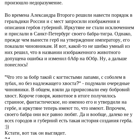
произошло недоразумение.
Во времена Александра Второго решили навести порядок в
геральдики России и с мест запросили изображения и
описания гербов губерний. Иркутяне не стали исключением
и прислали в Санкт-Петербург своего бабра-тигра. Однако,
прежде чем вынести герб на утверждение императору, его
показали чиновникам. И вот, какой-то не шибко умный из
них решил, что в названии изображенного животного
допущена ошибка и изменил бАбр на бОбр. Ну, а дальше
понеслось!
"Что это за бобр такой с когтистыми лапами, с соболем в
зубах, но без надлежащего хвоста?" - подумали очередные
чиновники. В общем, взяли да пририсовали ему бобровий
хвост. Короче говоря, животное в итоге получилось
странное, фантастическое, но именно его и утвердили на
гербе, и иркутяне теперь имеют то, что имеют. Впрочем,
своего бабра они все равно любят. Да и вообще, далеко не у
всех городов и губерний есть такая история создания герба.
:))
Кстати, вот так он выглядит.
34.