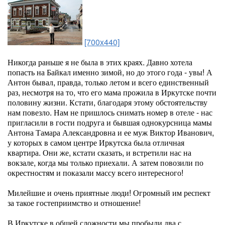
[700x440]
Никогда раньше я не была в этих краях. Давно хотела
попасть на Байкал именно зимой, но до этого года - увы! А
Антон бывал, правда, только летом и всего единственный
раз, несмотря на то, что его мама прожила в Иркутске почти
половину жизни. Кстати, благодаря этому обстоятельству
нам повезло. Нам не пришлось снимать номер в отеле - нас
пригласили в гости подруга и бывшая однокурсница мамы
Антона Тамара Александровна и ее муж Виктор Иванович,
у которых в самом центре Иркутска была отличная
квартира. Они же, кстати сказать, и встретили нас на
вокзале, когда мы только приехали. А затем повозили по
окрестностям и показали массу всего интересного!
Милейшие и очень приятные люди! Огромный им респект
за такое гостеприимство и отношение!
В Иркутске в общей сложности мы пробыли два с