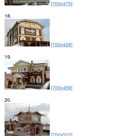
[700x475]
18.
[700x428]
19.
[700x459]
20.
[700x522]