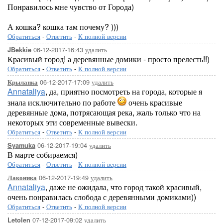
Понравилось мне чувство от Города)
А кошка? кошка там почему? )))
Обратиться
-
Ответить
-
К полной версии
06-12-2017-16:43
удалить
JBekkie
Красивый город! а деревянные домики - просто прелесть!!)
Обратиться
-
Ответить
-
К полной версии
06-12-2017-17:09
удалить
Крыланка
Annataliya
, да, приятно посмотреть на города, которые я
знала исключительно по работе
очень красивые
деревянные дома, потрясающая река, жаль только что на
некоторых эти современные вывески.
Обратиться
-
Ответить
-
К полной версии
06-12-2017-19:04
удалить
Syamuka
В марте собираемся)
Обратиться
-
Ответить
-
К полной версии
06-12-2017-19:49
удалить
Лаконика
Annataliya
, даже не ожидала, что город такой красивый,
очень понравилась слобода с деревянными домиками))
Обратиться
-
Ответить
-
К полной версии
07-12-2017-09:02
удалить
Letolen