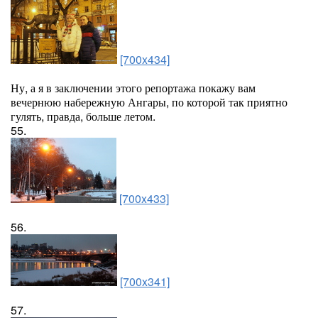
[700x434]
Ну, а я в заключении этого репортажа покажу вам
вечернюю набережную Ангары, по которой так приятно
гулять, правда, больше летом.
55.
[700x433]
56.
[700x341]
57.