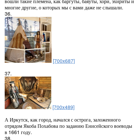
вошли такие племена, как баргуты, баяуты, хори, эхириты и
многие другие, о которых мы с вами даже не слышали.
36.
[700x687]
37.
[700x489]
А Иркутск, как город, начался с острога, заложенного
отрядом Якоба Похабова по заданию Енисейского воеводы
в 1661 году.
38.