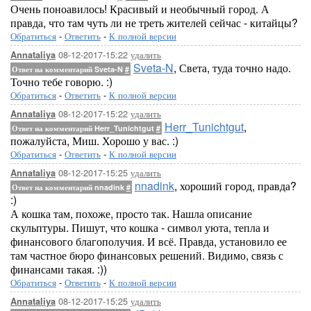
Очень поноавилось! Красивый и необычный город. А
правда, что там чуть ли не треть жителей сейчас - китайцы?
Обратиться
-
Ответить
-
К полной версии
08-12-2017-15:22
удалить
Annataliya
Sveta-N
, Света, туда точно надо.
Ответ на комментарий Sveta-N
#
Точно тебе говорю. :)
Обратиться
-
Ответить
-
К полной версии
08-12-2017-15:22
удалить
Annataliya
Herr_Tunichtgut
,
Ответ на комментарий Herr_Tunichtgut
#
пожалуйста, Миш. Хорошо у вас. :)
Обратиться
-
Ответить
-
К полной версии
08-12-2017-15:25
удалить
Annataliya
nnadink
, хороший город, правда?
Ответ на комментарий nnadink
#
:)
А кошка там, похоже, просто так. Нашла описание
скульптуры. Пишут, что кошка - символ уюта, тепла и
финансового благополучия. И всё. Правда, установило ее
там частное бюро финансовых решений. Видимо, связь с
финансами такая. :))
Обратиться
-
Ответить
-
К полной версии
08-12-2017-15:25
удалить
Annataliya