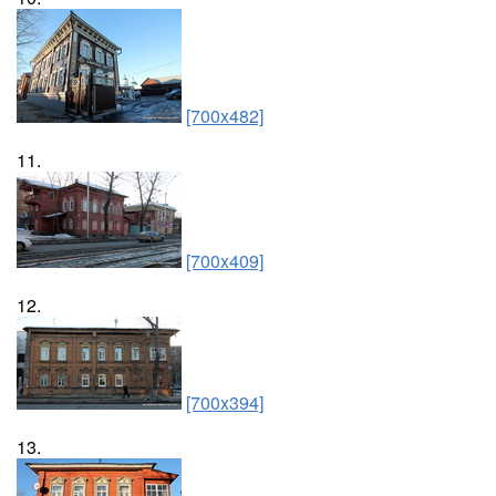
[700x482]
11.
[700x409]
12.
[700x394]
13.