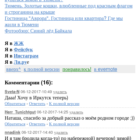
Тюмень. Золотые кошки, влюбленные под красным флагом
и строганина на крыше
Гостиница "Аврора". Гостиница или квартира? Где мы
жили в Тюмени
Фотообзор: Синий лёд Байкала
Я в
ЖЖ
Я в
Фейсбук
Я в
Инстаграм
Я в
Ли.ру
е
вверх^
к полной версии
понравилось!
в evernote
Комментарии (16):
06-12-2017-10:49
удалить
Sveta-N
Дааа! Хочу в Иркутск теперь)
Обратиться
-
Ответить
-
К полной версии
06-12-2017-14:25
удалить
Herr_Tunichtgut
Наташа, спасибо за добрый рассказ о моём родном городе ;))
Обратиться
-
Ответить
-
К полной версии
06-12-2017-14:40
удалить
nnadink
И я там бродила когда-то) по набережной) вечером) зимой)