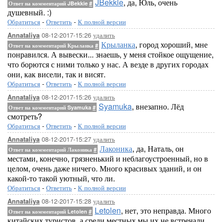
JBekkie
, да, Юль, очень
Ответ на комментарий JBekkie
#
душевный. :)
Обратиться
-
Ответить
-
К полной версии
08-12-2017-15:26
удалить
Annataliya
Крыланка
, город хороший, мне
Ответ на комментарий Крыланка
#
понравился. А вывески... знаешь, у меня стойкое ощущение,
что борются с ними только у нас. А везде в других городах
они, как висели, так и висят.
Обратиться
-
Ответить
-
К полной версии
08-12-2017-15:26
удалить
Annataliya
Syamuka
, внезапно. Лёд
Ответ на комментарий Syamuka
#
смотреть?
Обратиться
-
Ответить
-
К полной версии
08-12-2017-15:27
удалить
Annataliya
Лаконика
, да, Наталь, он
Ответ на комментарий Лаконика
#
местами, конечно, грязненький и неблагоустроенный, но в
целом, очень даже ничего. Много красивых зданий, и он
какой-то такой уютный, что ли.
Обратиться
-
Ответить
-
К полной версии
08-12-2017-15:28
удалить
Annataliya
Letolen
, нет, это неправда. Много
Ответ на комментарий Letolen
#
китайских туристов, а среди местных мы их не встречали.