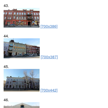
43.
[700x386]
44.
[700x387]
45.
[700x442]
46.