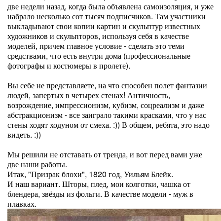
две недели назад, когда была объявлена самоизоляция, и уже
набрало несколько сот тысяч подписчиков. Там участники
выкладывают свои копии картин и скульптур известных
художников и скульпторов, используя себя в качестве
моделей, причем главное условие - сделать это теми
средствами, что есть внутри дома (профессиональные
фотографы и костюмеры в пролете).
Вы себе не представляете, на что способен полет фантазии
людей, запертых в четырех стенах! Античность,
возрождение, импрессионизм, кубизм, соцреализм и даже
абстракционизм - все заиграло такими красками, что у нас
стены ходят ходуном от смеха. :)) В общем, ребята, это надо
видеть. :))
Мы решили не отставать от тренда, и вот перед вами уже
две наши работы.
Итак, "Призрак блохи", 1820 год, Уильям Блейк.
И наш вариант. Шторы, плед, мои колготки, чашка от
блендера, звёзды из фольги. В качестве модели - муж в
плавках.