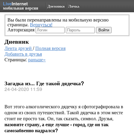
Live
Internet
Дневники
Личка
мобильная версия
Вы были перенаправлены на мобильную версию
страницы.
Вернуться!
Авторизация
Дневник
Лента друзей
/
Полная версия
Добавить в друзья
Страницы:
раньше»
Загадка из... Где такой дядечка?
24-04-2020 11:59
Вот этого алкоголического дядечку я сфотографировала в
одном из своих путешествий. Такой дядечка в этом месте
стоит не просто так. Он, так сказать, символ. Друзья,
назовите страну, а еще лучше - город, где он так
самозабвенно надрался?