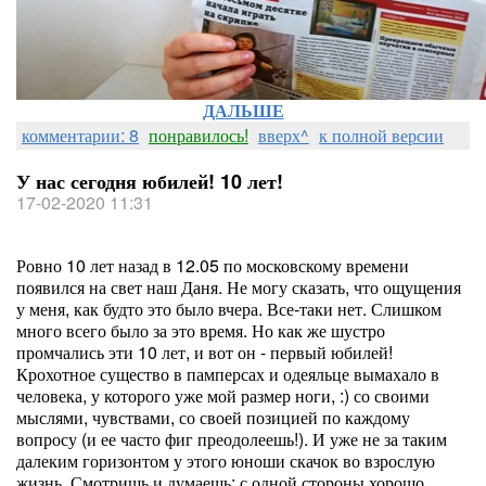
ДАЛЬШЕ
комментарии: 8
понравилось!
вверх^
к полной версии
У нас сегодня юбилей! 10 лет!
17-02-2020 11:31
Ровно 10 лет назад в 12.05 по московскому времени
появился на свет наш Даня. Не могу сказать, что ощущения
у меня, как будто это было вчера. Все-таки нет. Слишком
много всего было за это время. Но как же шустро
промчались эти 10 лет, и вот он - первый юбилей!
Крохотное существо в памперсах и одеяльце вымахало в
человека, у которого уже мой размер ноги, :) со своими
мыслями, чувствами, со своей позицией по каждому
вопросу (и ее часто фиг преодолеешь!). И уже не за таким
далеким горизонтом у этого юноши скачок во взрослую
жизнь. Смотришь и думаешь: с одной стороны хорошо,