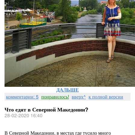
ДАЛЬШЕ
комментарии: 5
понравилось!
вверх^
к полной версии
Что едят в Северной Македонии?
28-02-2020 16:40
В Северной Македонии, в местах где тусило много