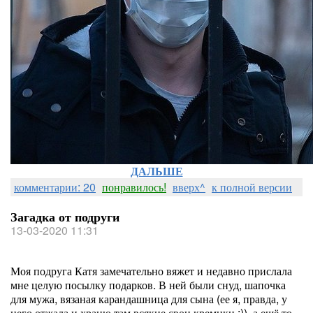
ДАЛЬШЕ
комментарии: 20
понравилось!
вверх^
к полной версии
Загадка от подруги
13-03-2020 11:31
Моя подруга Катя замечательно вяжет и недавно прислала
мне целую посылку подарков. В ней были снуд, шапочка
для мужа, вязаная карандашница для сына (ее я, правда, у
него отжала и храню там всякие свои кремики :)), а ещё то,