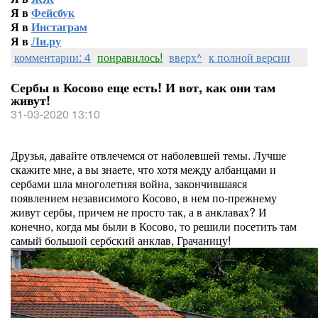
Я в
Фейсбук
Я в
Инстаграм
Я в
Ли.ру
комментарии: 4
понравилось!
вверх^
к полной версии
Сербы в Косово еще есть! И вот, как они там
живут!
31-03-2020 13:10
Друзья, давайте отвлечемся от наболевшей темы. Лучше
скажите мне, а вы знаете, что хотя между албанцами и
сербами шла многолетняя война, закончившаяся
появлением независимого Косово, в нем по-прежнему
живут сербы, причем не просто так, а в анклавах? И
конечно, когда мы были в Косово, то решили посетить там
самый большой сербский анклав, Грачаницу!