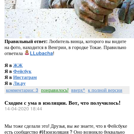
Правильный ответ:
Любитель винца, которого вы видите
на фото, находится в Венгрии, в городке Токае. Правильно
ответила
LLubacha
!
Я в
ЖЖ
Я в
Фейсбук
Я в
Инстаграм
Я в
Ли.ру
комментарии: 3
понравилось!
вверх^
к полной версии
Сходим с ума в изоляции. Вот, что получилось!
14-04-2020 18:44
Мы тоже сделали это! Друзья, вы же знаете, что в Фейсбуке
есть сообщество #Изоизоляция ? Оно возникло буквально