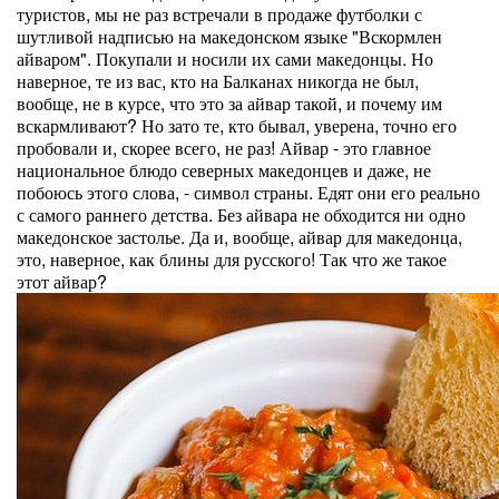
туристов, мы не раз встречали в продаже футболки с
шутливой надписью на македонском языке "Вскормлен
айваром". Покупали и носили их сами македонцы. Но
наверное, те из вас, кто на Балканах никогда не был,
вообще, не в курсе, что это за айвар такой, и почему им
вскармливают? Но зато те, кто бывал, уверена, точно его
пробовали и, скорее всего, не раз! Айвар - это главное
национальное блюдо северных македонцев и даже, не
побоюсь этого слова, - символ страны. Едят они его реально
с самого раннего детства. Без айвара не обходится ни одно
македонское застолье. Да и, вообще, айвар для македонца,
это, наверное, как блины для русского! Так что же такое
этот айвар?