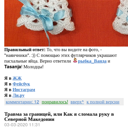
Правильный ответ:
То, что вы видите на фото, -
"наяичники". :)) С помощью этих футлярчиков украшают
пасхальные яйца. Верно ответили
рыбка_Ванда
и
Tasanja
! Молодцы!
Я в
ЖЖ
Я в
Фейсбук
Я в
Инстаграм
Я в
Ли.ру
комментарии: 12
понравилось!
вверх^
к полной версии
Травма за границей, или Как я сломала руку в
Северной Македонии
03-03-2020 11:31