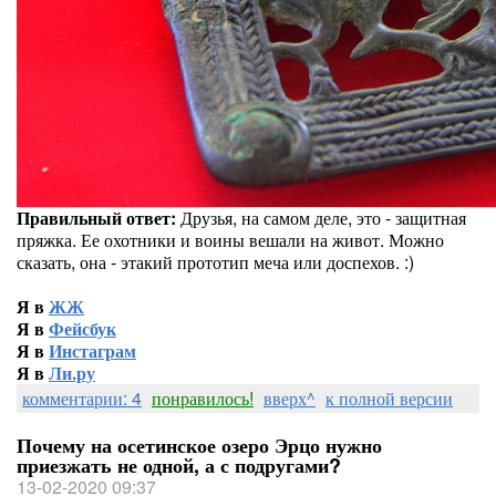
Правильный ответ:
Друзья, на самом деле, это - защитная
пряжка. Ее охотники и воины вешали на живот. Можно
сказать, она - этакий прототип меча или доспехов. :)
Я в
ЖЖ
Я в
Фейсбук
Я в
Инстаграм
Я в
Ли.ру
комментарии: 4
понравилось!
вверх^
к полной версии
Почему на осетинское озеро Эрцо нужно
приезжать не одной, а с подругами?
13-02-2020 09:37