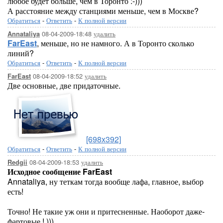
любое будет больше, чем в Торонто :-)))
А расстояние между станциями меньше, чем в Москве?
Обратиться
-
Ответить
-
К полной версии
08-04-2009-18:48
удалить
Annataliya
FarEast
, меньше, но не намного. А в Торонто сколько
линий?
Обратиться
-
Ответить
-
К полной версии
08-04-2009-18:52
удалить
FarEast
Две основные, две придаточные.
[698x392]
Обратиться
-
Ответить
-
К полной версии
08-04-2009-18:53
удалить
Redgii
Исходное сообщение FarEast
Annataliya, ну теткам тогда вообще лафа, главное, выбор
есть!
Точно! Не такие уж они и притесненные. Наоборот даже-
фартовые ! )))