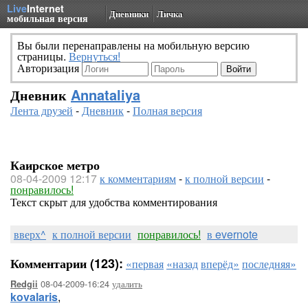
Live
Internet
Дневники
Личка
мобильная версия
Вы были перенаправлены на мобильную версию
страницы.
Вернуться!
Авторизация
Дневник
Annataliya
Лента друзей
-
Дневник
-
Полная версия
Каирское метро
08-04-2009 12:17
к комментариям
-
к полной версии
-
понравилось!
Текст скрыт для удобства комментирования
вверх^
к полной версии
понравилось!
в evernote
Комментарии (123):
«первая
«назад
вперёд»
последняя»
08-04-2009-16:24
удалить
Redgii
kovalaris
,