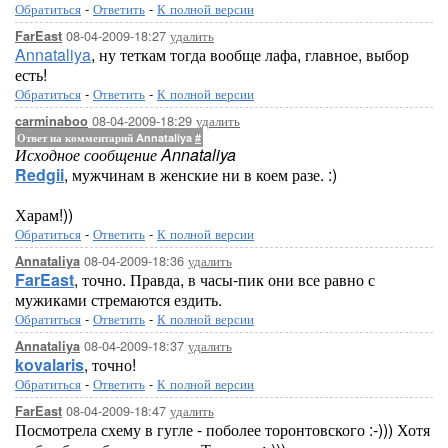
Обратиться
-
Ответить
-
К полной версии
08-04-2009-18:27
удалить
FarEast
Annataliya
, ну теткам тогда вообще лафа, главное, выбор
есть!
Обратиться
-
Ответить
-
К полной версии
08-04-2009-18:29
удалить
carminaboo
Ответ на комментарий Annataliya
#
Исходное сообщение Annataliya
Redgii
, мужчинам в женские ни в коем разе. :)
Харам!))
Обратиться
-
Ответить
-
К полной версии
08-04-2009-18:36
удалить
Annataliya
FarEast
, точно. Правда, в часы-пик они все равно с
мужиками стремаются ездить.
Обратиться
-
Ответить
-
К полной версии
08-04-2009-18:37
удалить
Annataliya
kovalaris
, точно!
Обратиться
-
Ответить
-
К полной версии
08-04-2009-18:47
удалить
FarEast
Посмотрела схему в гугле - поболее торонтовского :-))) Хотя