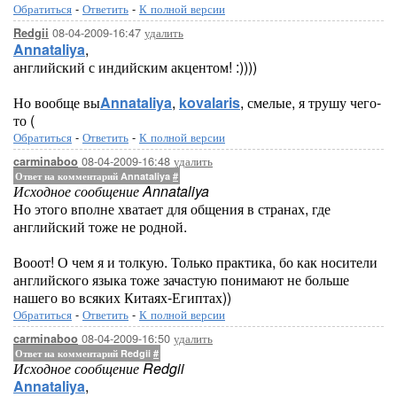
Обратиться
-
Ответить
-
К полной версии
08-04-2009-16:47
удалить
Redgii
Annataliya
,
английский с индийским акцентом! :))))
Но вообще вы
Annataliya
,
kovalaris
, смелые, я трушу чего-
то (
Обратиться
-
Ответить
-
К полной версии
08-04-2009-16:48
удалить
carminaboo
Ответ на комментарий Annataliya
#
Исходное сообщение Annataliya
Но этого вполне хватает для общения в странах, где
английский тоже не родной.
Вооот! О чем я и толкую. Только практика, бо как носители
английского языка тоже зачастую понимают не больше
нашего во всяких Китаях-Египтах))
Обратиться
-
Ответить
-
К полной версии
08-04-2009-16:50
удалить
carminaboo
Ответ на комментарий Redgii
#
Исходное сообщение Redgii
Annataliya
,