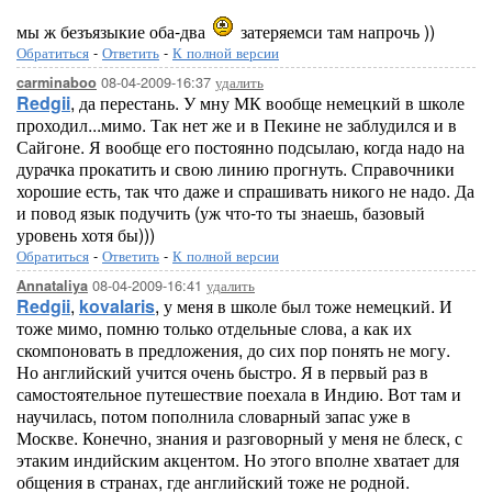
мы ж безъязыкие оба-два
затеряемси там напрочь ))
Обратиться
-
Ответить
-
К полной версии
08-04-2009-16:37
удалить
carminaboo
Redgii
, да перестань. У мну МК вообще немецкий в школе
проходил...мимо. Так нет же и в Пекине не заблудился и в
Сайгоне. Я вообще его постоянно подсылаю, когда надо на
дурачка прокатить и свою линию прогнуть. Справочники
хорошие есть, так что даже и спрашивать никого не надо. Да
и повод язык подучить (уж что-то ты знаешь, базовый
уровень хотя бы)))
Обратиться
-
Ответить
-
К полной версии
08-04-2009-16:41
удалить
Annataliya
Redgii
,
kovalaris
, у меня в школе был тоже немецкий. И
тоже мимо, помню только отдельные слова, а как их
скомпоновать в предложения, до сих пор понять не могу.
Но английский учится очень быстро. Я в первый раз в
самостоятельное путешествие поехала в Индию. Вот там и
научилась, потом пополнила словарный запас уже в
Москве. Конечно, знания и разговорный у меня не блеск, с
этаким индийским акцентом. Но этого вполне хватает для
общения в странах, где английский тоже не родной.