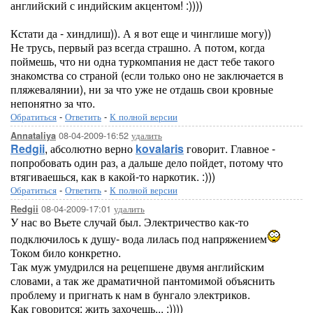
английский с индийским акцентом! :))))
Кстати да - хиндлиш)). А я вот еще и чинглише могу))
Не трусь, первый раз всегда страшно. А потом, когда
поймешь, что ни одна туркомпания не даст тебе такого
знакомства со страной (если только оно не заключается в
пляжевалянии), ни за что уже не отдашь свои кровные
непонятно за что.
Обратиться
-
Ответить
-
К полной версии
08-04-2009-16:52
удалить
Annataliya
Redgii
, абсолютно верно
kovalaris
говорит. Главное -
попробовать один раз, а дальше дело пойдет, потому что
втягиваешься, как в какой-то наркотик. :)))
Обратиться
-
Ответить
-
К полной версии
08-04-2009-17:01
удалить
Redgii
У нас во Вьете случай был. Электричество как-то
подключилось к душу- вода лилась под напряжением
Током било конкретно.
Так муж умудрился на рецепшене двумя английским
словами, а так же драматичной пантомимой объяснить
проблему и пригнать к нам в бунгало электриков.
Как говорится: жить захочешь... :))))