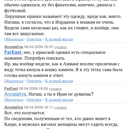
обычно одеваться, ну без фанатизма, конечно, джинсы с
футболкой.
Лирушные иранки называют эту одежду, вроде как, манто.
Наташа, я согласна, что в Иордании к кошкам не очень.
Видели сами несколько раз, как их гоняют, и вообще, они
там все зашуганные.
Обратиться
-
Ответить
-
К полной версии
08-04-2009-18:03
удалить
Annataliya
FarEast
, нее, у иранской одежки есть специальное
название. Попробую поискать.
Ир, мы вообще видели, как в Аммане вполне приличная с
виду тетка кинула в кошку камнем. Я в эту тетку сама была
готова кинуть камнем в ответ.
Обратиться
-
Ответить
-
К полной версии
08-04-2009-18:09
удалить
FarEast
Annataliya
, Наташ, а ты в Иран не думаешь?
Обратиться
-
Ответить
-
К полной версии
08-04-2009-18:11
удалить
Annataliya
Вот, что получается:
По сведениям, полученным от тех, кто давно живет в
Каире, в мужских вагонах женщины могут ездить всегда,