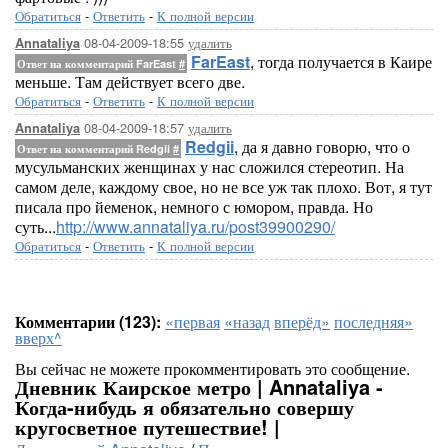
Обратиться
-
Ответить
-
К полной версии
08-04-2009-18:55
удалить
Annataliya
FarEast
, тогда получается в Каире
Ответ на комментарий FarEast
#
меньше. Там действует всего две.
Обратиться
-
Ответить
-
К полной версии
08-04-2009-18:57
удалить
Annataliya
Redgii
, да я давно говорю, что о
Ответ на комментарий Redgii
#
мусульманских женщинах у нас сложился стереотип. На
самом деле, каждому свое, но не все уж так плохо. Вот, я тут
писала про йеменок, немного с юмором, правда. Но
суть...
http://www.annataliya.ru/post39900290/
Обратиться
-
Ответить
-
К полной версии
Комментарии (123):
«первая
«назад
вперёд»
последняя»
вверх^
Вы сейчас не можете прокомментировать это сообщение.
Дневник Каирское метро | Annataliya -
Когда-нибудь я обязательно совершу
кругосветное путешествие! |