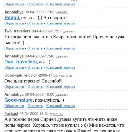
Обратиться
-
Ответить
-
К полной версии
08-04-2009-17:03
удалить
Annataliya
Redgii
, ну вот. :))) А говорите!
Обратиться
-
Ответить
-
К полной версии
08-04-2009-17:37
удалить
Two_travellers
Никогда не знала, что в Каире такое метро! Причем не хуже
нашего! :)
Обратиться
-
Ответить
-
К полной версии
08-04-2009-17:40
удалить
Annataliya
Two_travellers
, ага. :)
Обратиться
-
Ответить
-
К полной версии
08-04-2009-17:55
удалить
Good-nature
Очень интересно! Спасибо!!!
Обратиться
-
Ответить
-
К полной версии
08-04-2009-18:00
удалить
Annataliya
Good-nature
, пожалуйста. :)
Обратиться
-
Ответить
-
К полной версии
08-04-2009-18:01
удалить
FarEast
А я помню перед Сирией думала купить что-нить ниже
попы черное. Хорошо, что не купила :-))) Мне кажется, что
если это не правило для всех (как в Иране), то лучше как