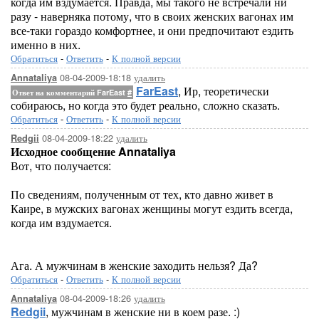
когда им вздумается. Правда, мы такого не встречали ни
разу - наверняка потому, что в своих женских вагонах им
все-таки гораздо комфортнее, и они предпочитают ездить
именно в них.
Обратиться
-
Ответить
-
К полной версии
08-04-2009-18:18
удалить
Annataliya
FarEast
, Ир, теоретически
Ответ на комментарий FarEast
#
собираюсь, но когда это будет реально, сложно сказать.
Обратиться
-
Ответить
-
К полной версии
08-04-2009-18:22
удалить
Redgii
Исходное сообщение Annataliya
Вот, что получается:
По сведениям, полученным от тех, кто давно живет в
Каире, в мужских вагонах женщины могут ездить всегда,
когда им вздумается.
Ага. А мужчинам в женские заходить нельзя? Да?
Обратиться
-
Ответить
-
К полной версии
08-04-2009-18:26
удалить
Annataliya
Redgii
, мужчинам в женские ни в коем разе. :)