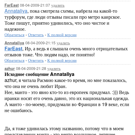
08-04-2009-21:07
удалить
FarEast
Annataliya
, пока смотрела схемы, набрела на какой-то
турфорум, где люди отзывы писали про метро каирское.
Тоже пишут, приятно удивились, что оно чистое и
надежное.
Обратиться
-
Ответить
-
К полной версии
08-04-2009-21:15
удалить
Annataliya
FarEast
, Ир, а ведь я слышала очень много отрицательных
отзывов тоже. Что людям надо, не понятно!
Обратиться
-
Ответить
-
К полной версии
08-04-2009-21:28
удалить
azhur
Исходное сообщение Annataliya
azhur, я читала Расмию какое-то время, но мне показалось,
что она не очень любит Иран.
Нее, манто - это явно кто-то из европеек придумал. :))) Ведь
иранки носят его очень давно, это их национальная одежда.
А манто - по-моему, придумали во Франции в 19 веке, если
не ошибаюсь.
Да, я тоже удивилась этому названию, потому что в моем
представлении манто - это нечто воздушное, летящее...