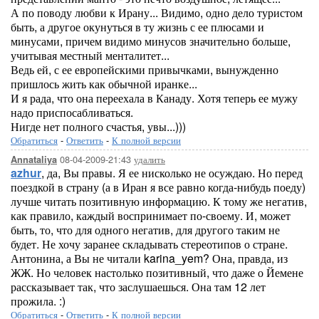
А по поводу любви к Ирану... Видимо, одно дело туристом
быть, а другое окунуться в ту жизнь с ее плюсами и
минусами, причем видимо минусов значительно больше,
учитывая местный менталитет...
Ведь ей, с ее европейскими привычками, вынужденно
пришлось жить как обычной иранке...
И я рада, что она переехала в Канаду. Хотя теперь ее мужу
надо приспосабливаться.
Нигде нет полного счастья, увы...)))
Обратиться
-
Ответить
-
К полной версии
08-04-2009-21:43
удалить
Annataliya
azhur
, да, Вы правы. Я ее нисколько не осуждаю. Но перед
поездкой в страну (а в Иран я все равно когда-нибудь поеду)
лучше читать позитивную информацию. К тому же негатив,
как правило, каждый воспринимает по-своему. И, может
быть, то, что для одного негатив, для другого таким не
будет. Не хочу заранее складывать стереотипов о стране.
Антонина, а Вы не читали karina_yem? Она, правда, из
ЖЖ. Но человек настолько позитивный, что даже о Йемене
рассказывает так, что заслушаешься. Она там 12 лет
прожила. :)
Обратиться
-
Ответить
-
К полной версии