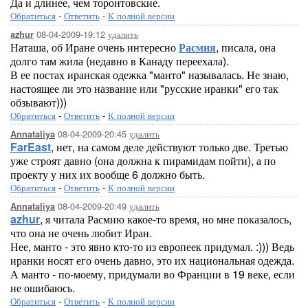
Да и длинее, чем торонтовские.
Обратиться
-
Ответить
-
К полной версии
08-04-2009-19:12
удалить
azhur
Наташа, об Иране очень интересно
Расмия
, писала, она
долго там жила (недавно в Канаду переехала).
В ее постах иранская одежка "манто" называлась. Не знаю,
настоящее ли это название или "русские иранки" его так
обзывают)))
Обратиться
-
Ответить
-
К полной версии
08-04-2009-20:45
удалить
Annataliya
FarEast
, нет, на самом деле действуют только две. Третью
уже строят давно (она должна к пирамидам пойти), а по
проекту у них их вообще 6 должно быть.
Обратиться
-
Ответить
-
К полной версии
08-04-2009-20:49
удалить
Annataliya
azhur
, я читала Расмию какое-то время, но мне показалось,
что она не очень любит Иран.
Нее, манто - это явно кто-то из европеек придумал. :))) Ведь
иранки носят его очень давно, это их национальная одежда.
А манто - по-моему, придумали во Франции в 19 веке, если
не ошибаюсь.
Обратиться
-
Ответить
-
К полной версии