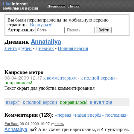
Live
Internet
Дневники
Личка
мобильная версия
Вы были перенаправлены на мобильную версию
страницы.
Вернуться!
Авторизация
Дневник
Annataliya
Лента друзей
-
Дневник
-
Полная версия
Каирское метро
08-04-2009 12:17
к комментариям
-
к полной версии
-
понравилось!
Текст скрыт для удобства комментирования
вверх^
к полной версии
понравилось!
в evernote
Комментарии (123):
«первая
«назад
вперёд»
последняя»
08-04-2009-19:07
удалить
FarEast
Annataliya
, да? А на схеме три нарисованы, и 4 пунктиром.