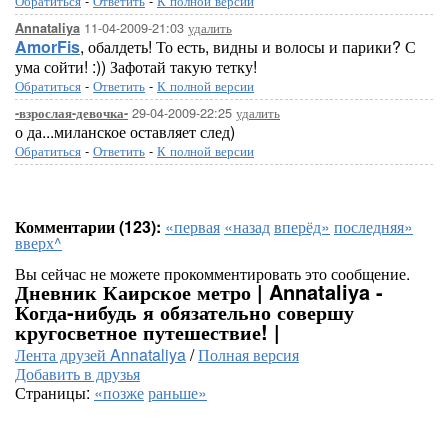
Обратиться
-
Ответить
-
К полной версии
11-04-2009-21:03
удалить
Annataliya
AmorFis
, обалдеть! То есть, видны и волосы и парики? С
ума сойти! :)) Зафотай такую тетку!
Обратиться
-
Ответить
-
К полной версии
29-04-2009-22:25
удалить
-взрослая-девочка-
о да...миланское оставляет след)
Обратиться
-
Ответить
-
К полной версии
Комментарии (123):
«первая
«назад
вперёд»
последняя»
вверх^
Вы сейчас не можете прокомментировать это сообщение.
Дневник Каирское метро | Annataliya -
Когда-нибудь я обязательно совершу
кругосветное путешествие! |
Лента друзей Annataliya
/
Полная версия
Добавить в друзья
Страницы:
«позже
раньше»