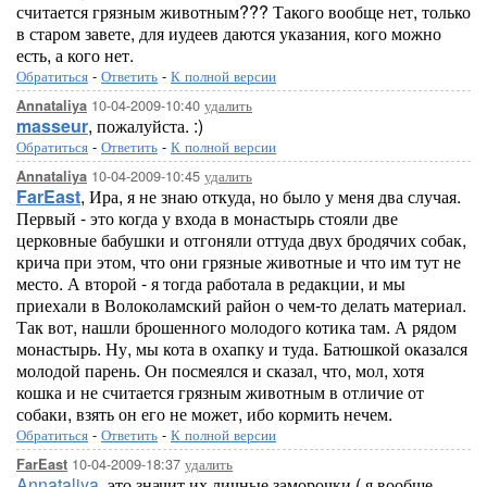
считается грязным животным??? Такого вообще нет, только
в старом завете, для иудеев даются указания, кого можно
есть, а кого нет.
Обратиться
-
Ответить
-
К полной версии
10-04-2009-10:40
удалить
Annataliya
masseur
, пожалуйста. :)
Обратиться
-
Ответить
-
К полной версии
10-04-2009-10:45
удалить
Annataliya
FarEast
, Ира, я не знаю откуда, но было у меня два случая.
Первый - это когда у входа в монастырь стояли две
церковные бабушки и отгоняли оттуда двух бродячих собак,
крича при этом, что они грязные животные и что им тут не
место. А второй - я тогда работала в редакции, и мы
приехали в Волоколамский район о чем-то делать материал.
Так вот, нашли брошенного молодого котика там. А рядом
монастырь. Ну, мы кота в охапку и туда. Батюшкой оказался
молодой парень. Он посмеялся и сказал, что, мол, хотя
кошка и не считается грязным животным в отличие от
собаки, взять он его не может, ибо кормить нечем.
Обратиться
-
Ответить
-
К полной версии
10-04-2009-18:37
удалить
FarEast
Annataliya
, это значит их личные заморочки ( я вообще