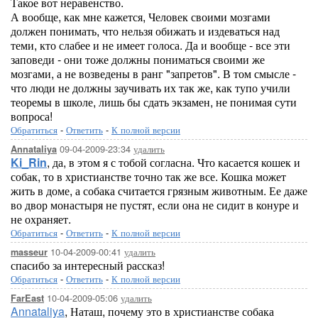
Такое вот неравенство.
А вообще, как мне кажется, Человек своими мозгами
должен понимать, что нельзя обижать и издеваться над
теми, кто слабее и не имеет голоса. Да и вообще - все эти
заповеди - они тоже должны пониматься своими же
мозгами, а не возведены в ранг "запретов". В том смысле -
что люди не должны заучивать их так же, как тупо учили
теоремы в школе, лишь бы сдать экзамен, не понимая сути
вопроса!
Обратиться
-
Ответить
-
К полной версии
09-04-2009-23:34
удалить
Annataliya
Ki_Rin
, да, в этом я с тобой согласна. Что касается кошек и
собак, то в христианстве точно так же все. Кошка может
жить в доме, а собака считается грязным животным. Ее даже
во двор монастыря не пустят, если она не сидит в конуре и
не охраняет.
Обратиться
-
Ответить
-
К полной версии
10-04-2009-00:41
удалить
masseur
спасибо за интересный рассказ!
Обратиться
-
Ответить
-
К полной версии
10-04-2009-05:06
удалить
FarEast
Annataliya
, Наташ, почему это в христианстве собака