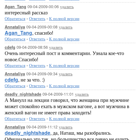
09-04-2009-00:06
удалить
Agan_Tang
интересный рассказ
Обратиться
-
Ответить
-
К полной версии
09-04-2009-00:08
удалить
Annataliya
Agan_Tang
, спасибо!
Обратиться
-
Ответить
-
К полной версии
09-04-2009-08:56
удалить
cdefg
Очень интересный пост и комментарии. Узнала кое-что
новое.Спасибо!
Обратиться
-
Ответить
-
К полной версии
09-04-2009-09:34
удалить
Annataliya
cdefg
, не за что. :)
Обратиться
-
Ответить
-
К полной версии
09-04-2009-11:01
удалить
deadly_nightshade
А Манулл на лекции говорил, что женщина при мужчине
может спокойно ехать в мужском вагоне, а вот мужчина в
женский вагон не имеет права заходить!
Обратиться
-
Ответить
-
К полной версии
09-04-2009-11:12
удалить
Annataliya
deadly_nightshade
, да, Наташ, мы разобрались.
Официально это так, но большинство все равно не ездить,