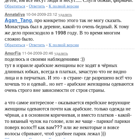
Обратиться
-
Ответить
-
К полной версии
10-04-2009-23:12
удалить
Annataliya
Agan_Tang
, про конкретно этого так не могу сказать.
Монастрыь был в деревне, какой-то очень бедный. К тому
же дело происходило в 1998 году. В то время многим
сложно было.
Обратиться
-
Ответить
-
К полной версии
11-04-2009-20:46
удалить
AmorFis
поделюсь и своими наблюдениями :))
тут в израиле арабские женщины все ходят в чёрных
длинных юбках, всегда в платках, зачастую что не видно
лица и в перчатках. И это - в стране- где разрешено всё! что
хочешь то и одевай.. но нет - арабские жензщины одеваются
очень строго вне зависимости от строя страны.
а что самое интересное - оказывается еврейские верующие
женщины одеваются почти как арабские. только одежда не
чёрная, а в основном коричневая, и вместо платков - какой-
то вязаный чулок на голове, или же чаще - парики! парики
поверх волос!!! как вам??? или же некоторые и вовсе
волосы сбривают, чтоб удобнее парик лежал )))