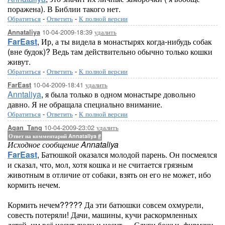
поражена). В Библии такого нет.
Обратиться
-
Ответить
-
К полной версии
10-04-2009-18:39
удалить
Annataliya
FarEast
, Ир, а ты видела в монастырях когда-нибудь собак
(вне будок)? Ведь там действительно обычно только кошки
живут.
Обратиться
-
Ответить
-
К полной версии
10-04-2009-18:41
удалить
FarEast
Anntaliya
, я была только в одном монастыре довольно
давно. Я не обращала специально внимание.
Обратиться
-
Ответить
-
К полной версии
10-04-2009-23:02
удалить
Agan_Tang
Ответ на комментарий Annataliya
#
Исходное сообщение Annataliya
FarEast
, Батюшкой оказался молодой парень. Он посмеялся
и сказал, что, мол, хотя кошка и не считается грязным
животным в отличие от собаки, взять он его не может, ибо
кормить нечем.
Кормить нечем????? Да эти батюшки совсем охмурели,
совесть потеряли! Дачи, машины, кучи раскормленных
детей, им всё несут люди и несут..... Слуги божьи, фирмачи.