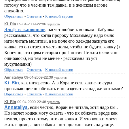
потому что в час-пик там давка, и в женском вагоне
спокойно.
Обратиться
-
Ответить
-
К полной версии
09-04-2009-22:36
удалить
Ki_Rin
Эльф_в_капюшоне
, насчет любви к кошкам - бабушка
рассказывала, что когда пророку Мохаммеду надо было
идти читать молитвы, а на поле его одежды заснула его
кошка, то он отрезал часть полы, чтобы не будить кошку ))
Конечно, это прям история про Понтия Пилата (если я не
ошибаюсь), но тем не менее - рассказана из уст
мусульманки)
Обратиться
-
Ответить
-
К полной версии
09-04-2009-22:39
удалить
Annataliya
Ki_Rin
, как интересно. А в Коране есть какие-то суры,
призывающие не обижать и не издеваться над животными?
Обратиться
-
Ответить
-
К полной версии
09-04-2009-22:48
удалить
Ki_Rin
Annataliya
, если честно, Коран не читала, хотя надо бы..
Но насчет кошек могу сказать - что их обижать вроде как
нельзя, просто потому, что он кошки. И что кошки могут
жить в доме, а вот собаки - нет, должны жить на улице.