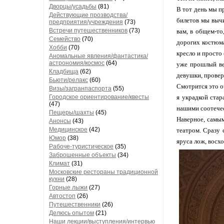
Дворцы/усадьбы
(81)
В тот день мы п
Действующие прозводства/
билетов мы вычи
предприятия/учреждения
(73)
Встречи путешественников
(73)
вам, в общем-то
Семейство
(70)
дорогих костюма
Хобби
(70)
кресло и просто
Аномальные явления/фантастика/
астрономия/космос
(64)
уже прошлый ве
Кладбища
(62)
девушки, провер
Бьюти/релакс
(60)
Смотрится это о
Визы/загранпаспорта
(55)
Городское ориентирование/квесты
я украдкой стар
(47)
нашими соотече
Пещеры/шахты
(45)
Наверное, самым
Анонсы
(43)
Медицинское
(42)
театром. Сразу 
Юмор
(38)
яруса лож, восх
Рабоче-туристическое
(35)
Заброшенные объекты
(34)
Климат
(31)
Московские рестораны традиционной
кухни
(28)
Горные лыжи
(27)
Автостоп
(26)
Путешественники
(26)
Делюсь опытом
(21)
Наши лекции/выступления/интервью