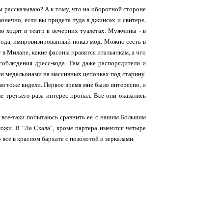
м рассказываю? А к тому, что на оборотной стороне
конечно, если вы придете туда в джинсах и свитере,
но ходят в театр в вечерних туалетах. Мужчины - в
рода, импровизированный показ мод. Можно сесть в
 в Милане, какие фасоны нравятся итальянкам, а что
соблюдения дресс-кода. Там даже распорядители и
и медальонами на массивных цепочках под старину.
ам тоже видели. Первое время мне было интересно, и
е третьего раза интерес пропал. Все они оказались
я все-таки попытаюсь сравнить ее с нашим Большим
хожи. В "Ла Скала", кроме партера имеются четыре
все в красном бархате с позолотой и зеркалами.