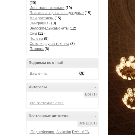
(20)
Иностранные языки
(19)
Плавания водные и подводные
(15)
Мои рассказы
(15)
Эмиграция
(13)
Велосипеды/самокаты
(12)
Сны
(12)
Полеты
(9)
Фото- и другая техника
(8)
Плюшки
(6)
Подписка по e-mail
-
Интересы
-
Все (1)
юго-восточная азия
Постоянные читатели
-
Все (2101)
-Поднебесная-
Assketka
DAY_MEN