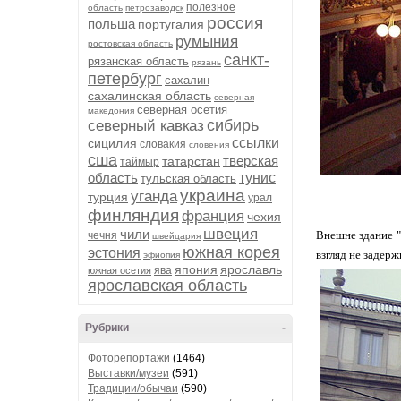
полезное
область
петрозаводск
россия
польша
португалия
румыния
ростовская область
санкт-
рязанская область
рязань
петербург
сахалин
сахалинская область
северная
северная осетия
македония
сибирь
северный кавказ
ссылки
сицилия
словакия
словения
сша
тверская
татарстан
таймыр
область
тунис
тульская область
украина
уганда
турция
урал
финляндия
франция
чехия
швеция
чили
Внешне здание "
чечня
швейцария
южная корея
эстония
взгляд не задер
эфиопия
япония
ярославль
ява
южная осетия
ярославская область
Рубрики
-
Фоторепортажи
(1464)
Выставки/музеи
(591)
Традиции/обычаи
(590)