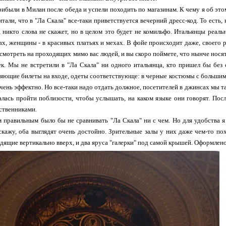
рибыли в Милан после обеда и успели походить по магазинам. К чему я об это
тали, что в "Ла Скала" все-таки приветствуется вечерний дресс-код. То есть, 
, никто слова не скажет, но в целом это будет не комильфо. Итальянцы реаль
х, женщины - в красивых платьях и мехах. В фойе происходит даже, своего 
 смотреть на проходящих мимо вас людей, и вы скоро поймете, что нынче носят
к. Мы не встретили в "Ла Скала" ни одного итальянца, кто пришел бы без 
яющие билеты на входе, одеты соответствующе: в черные костюмы с большим
чень эффектно. Но все-таки надо отдать должное, посетителей в джинсах мы т
алась пройти поблизости, чтобы услышать, на каком языке они говорят. Посл
ственниками.
 правильным было бы не сравнивать "Ла Скала" ни с чем. Но для удобства 
скажу, оба выглядят очень достойно. Зрительные залы у них даже чем-то по
одящие вертикально вверх, и два яруса "галерки" под самой крышей. Оформлено 