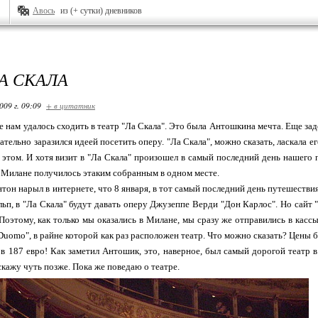
Авось
из (+ сутки) дневников
ЛА СКАЛА
009 г. 09:09
+ в цитатник
е нам удалось сходить в театр "Ла Скала". Это была Антошкина мечта. Еще задо
ательно заразился идеей посетить оперу. "Ла Скала", можно сказать, ласкала ег
 этом. И хотя визит в "Ла Скала" произошел в самый последний день нашего 
 Милане получилось этаким собранным в одном месте.
тон нарыл в интернете, что 8 января, в тот самый последний день путешествия
п, в "Ла Скала" будут давать оперу Джузеппе Верди "Дон Карлос". Но сайт "
 Поэтому, как только мы оказались в Милане, мы сразу же отправились в касс
Duomo", в райне которой как раз расположен театр. Что можно сказать? Цены 
в 187 евро! Как заметил Антошик, это, наверное, был самый дорогой театр в 
скажу чуть позже. Пока же поведаю о театре.