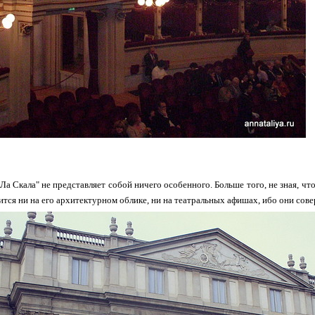
Ла Скала" не представляет собой ничего особенного. Больше того, не зная, чт
жится ни на его архитектурном облике, ни на театральных афишах, ибо они сов