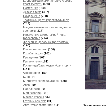
Крепости/замки/монастыри/ кремли/
храмы/мечети
(460)
Памятники
(360)
Детская тема
(307)
Блюда/кухня
(250)
Театры/концерты/фестивали/шоу
(233)
Национальные парки/заповедники/
зоопарки
(217)
Игры/конкурсы/тесты/ рейтинги/
голосования
(214)
Железные дороги/метро/трамваи
(190)
Планы/маршруты
(166)
Корабли/лодки
(162)
Праздники
(161)
Приветствия
(161)
Гостиницы/базы отдыха/санатории
(154)
Фотографии
(150)
Кино
(149)
Книги/путеводители/карты
(138)
Авиа
(106)
Народности
(103)
Мои истории
(102)
Мастер-классы
(96)
Готовим без лука
(91)
Автобусы/автомобили
(84)
Тем не менее, гл