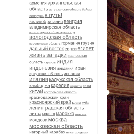
архангельская
армения
область
астраханская область
байкал
в путь!
беларусь
венгрия
великобритания
владимирская область
волгоградская область
вологда
вологодская область
германия
грузия
воронежская область
египет
дальний восток
евреи
жизнь
загадки
ивановская
индия
область
израиль
индонезия
иран
иордания
испания
иркутская область
италия
калужская область
карелия
камбоджа
кижи
карпаты
китай
костромская область
краснодарский край
красноярский край
крым
куба
ленинградская область
литва
марокко
мальта
мексика
москва
молдова
московская область
нагорный карабах
нижегородская