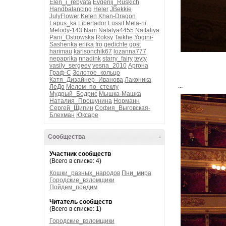
Elen_i_rebyata
Evgenij_Ruskich
Handbalancing
Heler
JBekkie
JulyFlower
Kelen
Khan-Dragon
Lapus_ka
Libertador
Lussit
Mela-ni
Melody-143
Nam
Natalya4455
Nattaliya
Pani_Ostrowska
Roksy
Taikhe
Yogini-
Sashenka
erlika
fro
gedichte
gost
harimau
karlsonchik67
lozanna777
nepaprika
nnadink
starry_fairy
teyty
vasily_sergeev
vesna_2010
Аргона
Граф-С
Золотое_кольцо
Катя_Дизайнер_Иванова
Лаконика
...
ЛеДо
Мелом_по_стеклу
Мудрый_Бодрис
Мышка-Машка
Наталия_Прошунина
Норманн
Сергей_Щипин
София_Выговская-
Блехман
Юксаре
Сообщества
-
Участник сообществ
(Всего в списке: 4)
Кошки_разных_народов
Пни_мира
Городские_взломщики
Пойдем_поедим
Читатель сообществ
(Всего в списке: 1)
Городские_взломщики