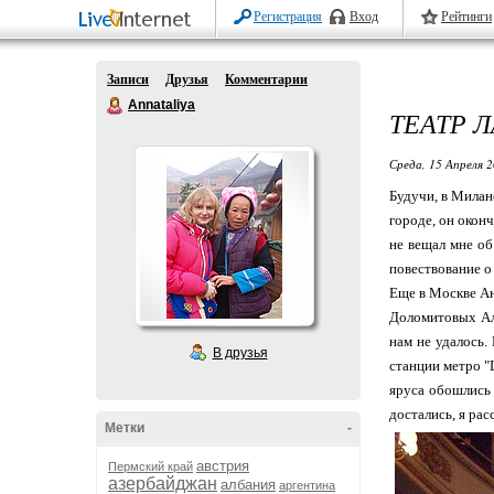
Регистрация
Вход
Рейтинги
Записи
Друзья
Комментарии
Annataliya
ТЕАТР 
Среда, 15 Апреля 2
Будучи, в Милан
городе, он оконч
не вещал мне об
повествование о
Еще в Москве Ан
Доломитовых Аль
нам не удалось.
В друзья
станции метро "
яруса обошлись 
достались, я рас
Метки
-
австрия
Пермский край
азербайджан
албания
аргентина