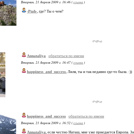
Вторник, 21 Апреля 2009 г. 16:46 (
ссылка
)
-Ptah-
, где? Ты о чем?
Annataliya
обратиться по имени
Вторник, 21 Апреля 2009 г. 16:47 (
ссылка
)
happiness_and_success
, Лиля, ты и так недавно где-то была. :))
happiness_and_success
обратиться по имени
Вторник, 21 Апреля 2009 г. 16:52 (
ссылка
)
Annataliya
, если честно Наташ, мне уже приедается Европа. Зн