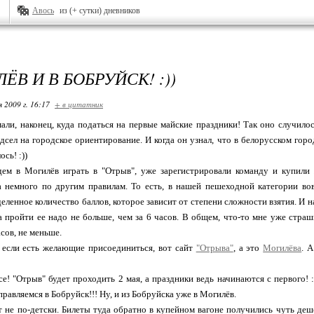
Авось
из (+ сутки) дневников
ЁВ И В БОБРУЙСК! :))
я 2009 г. 16:17
+ в цитатник
али, наконец, куда податься на первые майские праздники! Так оно случило
дсел на городское ориентирование. И когда он узнал, что в белорусском гор
ось! :))
ем в Могилёв играть в "Отрыв", уже зарегистрировали команду и купили
а немного по другим правилам. То есть, в нашей пешеходной категории во
еленное количество баллов, которое зависит от степени сложности взятия. И 
а пройти ее надо не больше, чем за 6 часов. В общем, что-то мне уже стра
сов, не меньше.
, если есть желающие присоединиться, вот сайт
"Отрыва"
, а это
Могилёва
. 
се! "Отрыв" будет проходить 2 мая, а праздники ведь начинаются с первого! 
равляемся в Бобруйск!!! Ну, и из Бобруйска уже в Могилёв.
не по-детски. Билеты туда обратно в купейном вагоне получились чуть дешев