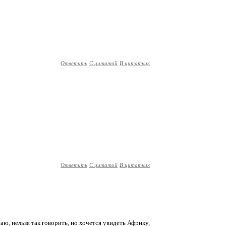
Ответить
С цитатой
В цитатник
Ответить
С цитатой
В цитатник
аю, нельзя так говорить, но хочется увидеть Африку,