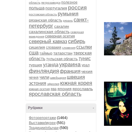
полезное
область
петрозаводск
россия
польша
португалия
румыния
ростовская область
санкт-
рязанская область
рязань
петербург
сахалин
сахалинская область
северная
северная осетия
македония
сибирь
северный кавказ
ссылки
сицилия
словакия
словения
сша
тверская
татарстан
таймыр
область
тунис
тульская область
украина
уганда
турция
урал
финляндия
франция
чехия
швеция
чили
чечня
швейцария
южная корея
эстония
эфиопия
япония
ярославль
ява
южная осетия
ярославская область
Рубрики
-
Фоторепортажи
(1464)
Выставки/музеи
(591)
Традиции/обычаи
(590)