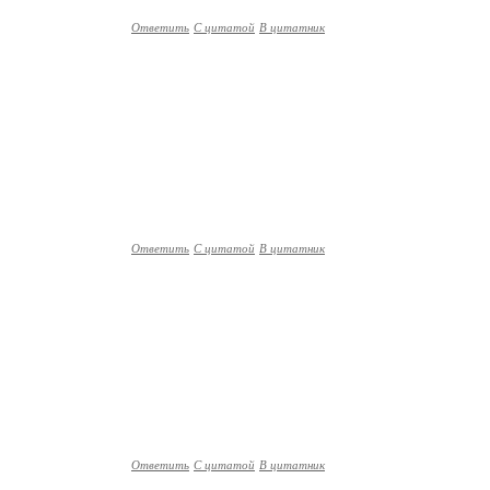
Ответить
С цитатой
В цитатник
Ответить
С цитатой
В цитатник
Ответить
С цитатой
В цитатник