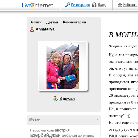
Регистрация
Вход
Рейтинги
Записи
Друзья
Комментарии
Annataliya
В МОГИЛ
Вторник, 21 Апрел
Ну, а мы придум
окончательно по
ой, что тут начал
В общем, мы ед
проводится игр
присвоено опред
20 километров, 
В друзья
проходим за 8 ча
Но, в принципе
пантеру"! :))
Метки
-
Но это еще не в
оттуда утром отп
австрия
Пермский край
азербайджан
албания
аргентина
РЖД опять жжет 