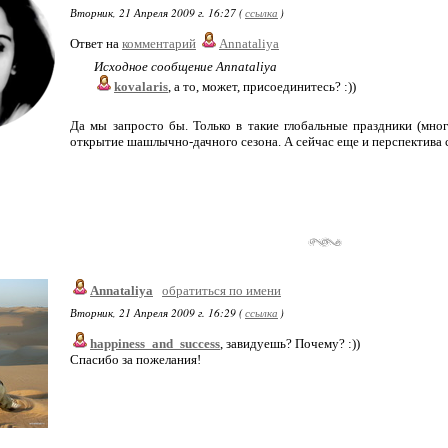
Вторник, 21 Апреля 2009 г. 16:27 (
ссылка
)
Ответ на
комментарий
Annataliya
Исходное сообщение Annataliya
kovalaris
, а то, может, присоединитесь? :))
Да мы запросто бы. Только в такие глобальные праздники (мног
открытие шашлычно-дачного сезона. А сейчас еще и перспектива с
Annataliya
обратиться по имени
Вторник, 21 Апреля 2009 г. 16:29 (
ссылка
)
happiness_and_success
, завидуешь? Почему? :))
Спасибо за пожелания!