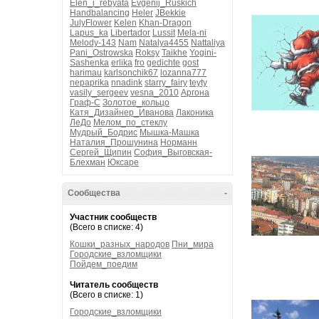
Elen_i_rebyata
Evgenij_Ruskich
Handbalancing
Heler
JBekkie
JulyFlower
Kelen
Khan-Dragon
Lapus_ka
Libertador
Lussit
Mela-ni
Melody-143
Nam
Natalya4455
Nattaliya
Pani_Ostrowska
Roksy
Taikhe
Yogini-
Sashenka
erlika
fro
gedichte
gost
harimau
karlsonchik67
lozanna777
nepaprika
nnadink
starry_fairy
teyty
vasily_sergeev
vesna_2010
Аргона
Граф-С
Золотое_кольцо
Катя_Дизайнер_Иванова
Лаконика
ЛеДо
Мелом_по_стеклу
Мудрый_Бодрис
Мышка-Машка
Наталия_Прошунина
Норманн
Сергей_Щипин
София_Выговская-
Блехман
Юксаре
Сообщества
-
Участник сообществ
(Всего в списке: 4)
Кошки_разных_народов
Пни_мира
Городские_взломщики
Пойдем_поедим
Читатель сообществ
(Всего в списке: 1)
Городские_взломщики