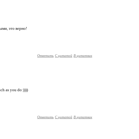
ными, это верно!
Ответить
С цитатой
В цитатник
uch as you do:))))
Ответить
С цитатой
В цитатник