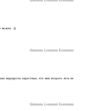
 можно. :))
Ответить
С цитатой
В цитатник
такие маршруты окрестные, что мне второго лета не
Ответить
С цитатой
В цитатник