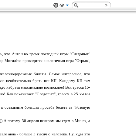
сь, что Антон во время последней игры "Следопыт"
оде Могилёве проводится аналогичная игра "Отрыв",
 железнодорожные билеты. Самое интересное, что
все необязательно брать все КП. Каждому КП там
надо набрать максимально возможное! Вся трасса 15-
шно! Как показывает "Следопыт", трассу в 25 км мы
А к остальным большая просьба болеть за "Розовую
:)) А потому 30 апреля вечером мы едем в Минск, а
ле авиа - больше 3 тысяч с человека. Ну, куда это