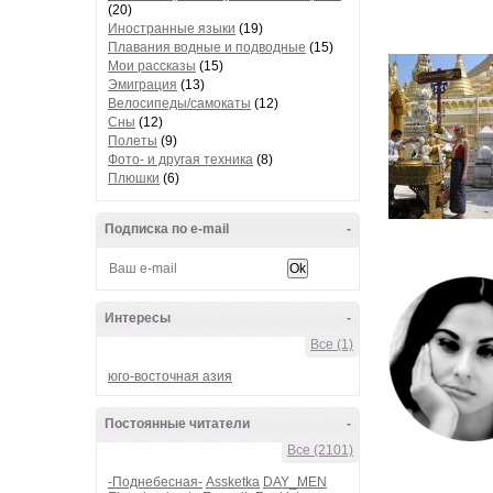
(20)
Иностранные языки
(19)
Плавания водные и подводные
(15)
Мои рассказы
(15)
Эмиграция
(13)
Велосипеды/самокаты
(12)
Сны
(12)
Полеты
(9)
Фото- и другая техника
(8)
Плюшки
(6)
Подписка по e-mail
-
Интересы
-
Все (1)
юго-восточная азия
Постоянные читатели
-
Все (2101)
-Поднебесная-
Assketka
DAY_MEN