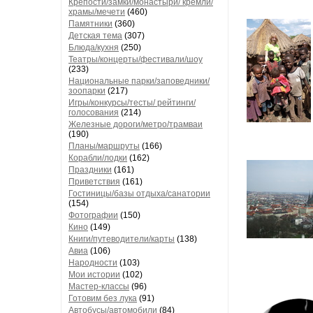
Крепости/замки/монастыри/ кремли/
храмы/мечети
(460)
Памятники
(360)
Детская тема
(307)
Блюда/кухня
(250)
Театры/концерты/фестивали/шоу
(233)
Национальные парки/заповедники/
зоопарки
(217)
Игры/конкурсы/тесты/ рейтинги/
голосования
(214)
Железные дороги/метро/трамваи
(190)
Планы/маршруты
(166)
Корабли/лодки
(162)
Праздники
(161)
Приветствия
(161)
Гостиницы/базы отдыха/санатории
(154)
Фотографии
(150)
Кино
(149)
Книги/путеводители/карты
(138)
Авиа
(106)
Народности
(103)
Мои истории
(102)
Мастер-классы
(96)
Готовим без лука
(91)
Автобусы/автомобили
(84)