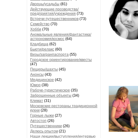
Дворцы/усадьбы
(81)
Действующие прозводства/
предприятия/учреждения
(73)
Встречи путешественников
(73)
Семейство
(70)
Хобби
(70)
Аномальные явления/фантастика/
астрономия/космос
(64)
Кладбища
(62)
Бьюти/релакс
(60)
Визы/загранпаспорта
(55)
Городское ориентирование/квесты
(47)
Пещеры/шахты
(45)
Анонсы
(43)
Медицинское
(42)
Юмор
(38)
Рабоче-туристическое
(35)
Заброшенные объекты
(34)
Климат
(31)
Московские рестораны традиционной
кухни
(28)
Горные лыжи
(27)
Автостоп
(26)
Путешественники
(26)
Делюсь опытом
(21)
Наши лекции/выступления/интервью