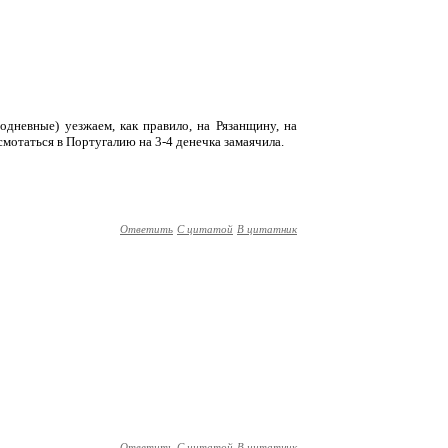
одневные) уезжаем, как правило, на Рязанщину, на
мотаться в Португалию на 3-4 денечка замаячила.
Ответить
С цитатой
В цитатник
Ответить
С цитатой
В цитатник