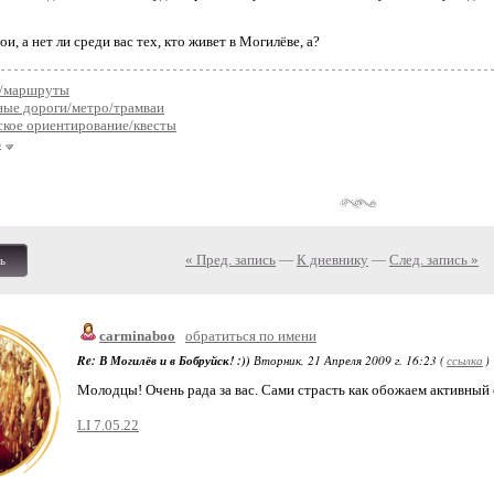
ои, а нет ли среди вас тех, кто живет в Могилёве, а?
/маршруты
ные дороги/метро/трамваи
ское ориентирование/квесты
ь
« Пред. запись
—
К дневнику
—
След. запись »
ь
carminaboo
обратиться по имени
Re: В Могилёв и в Бобруйск! :))
Вторник, 21 Апреля 2009 г. 16:23 (
ссылка
)
Молодцы! Очень рада за вас. Сами страсть как обожаем активный 
LI 7.05.22