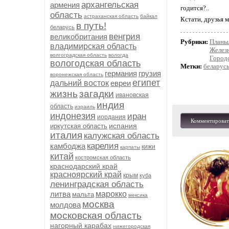
архангельская
армения
годится?..
область
астраханская область
байкал
Кстати, друзья м
в путь!
беларусь
венгрия
великобритания
Рубрики:
Планы
владимирская область
Желез
волгоградская область
вологда
Город
вологодская область
Метки:
беларус
германия
грузия
воронежская область
египет
дальний восток
евреи
жизнь
загадки
ивановская
индия
область
израиль
индонезия
иран
иордания
Комментироват
испания
иркутская область
италия
калужская область
карелия
камбоджа
кижи
карпаты
китай
костромская область
краснодарский край
красноярский край
крым
куба
ленинградская область
литва
марокко
мальта
мексика
москва
молдова
московская область
нагорный карабах
нижегородская