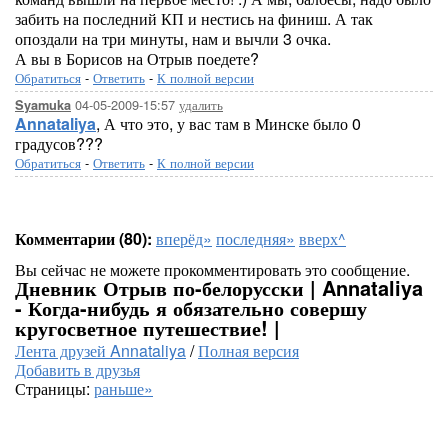
забить на последний КП и нестись на финиш. А так
опоздали на три минуты, нам и вычли 3 очка.
А вы в Борисов на Отрыв поедете?
Обратиться
-
Ответить
-
К полной версии
04-05-2009-15:57
удалить
Syamuka
Annataliya
, А что это, у вас там в Минске было 0
градусов???
Обратиться
-
Ответить
-
К полной версии
Комментарии (80):
вперёд»
последняя»
вверх^
Вы сейчас не можете прокомментировать это сообщение.
Дневник Отрыв по-белорусски | Annataliya
- Когда-нибудь я обязательно совершу
кругосветное путешествие! |
Лента друзей Annataliya
/
Полная версия
Добавить в друзья
Страницы:
раньше»