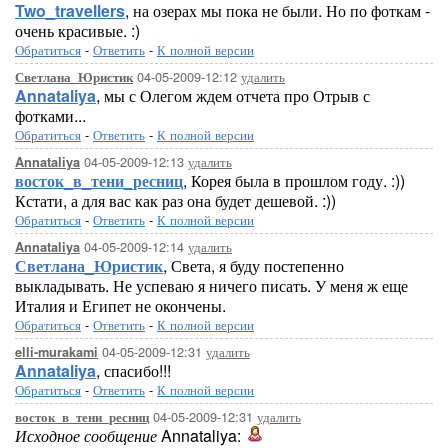
Two_travellers
, на озерах мы пока не были. Но по фоткам -
очень красивые. :)
Обратиться
-
Ответить
-
К полной версии
04-05-2009-12:12
удалить
Светлана_Юристик
Annataliya
, мы с Олегом ждем отчета про Отрыв с
фотками...
Обратиться
-
Ответить
-
К полной версии
04-05-2009-12:13
удалить
Annataliya
восток_в_тени_ресниц
, Корея была в прошлом году. :))
Кстати, а для вас как раз она будет дешевой. :))
Обратиться
-
Ответить
-
К полной версии
04-05-2009-12:14
удалить
Annataliya
Светлана_Юристик
, Света, я буду постепенно
выкладывать. Не успеваю я ничего писать. У меня ж еще
Италия и Египет не окончены.
Обратиться
-
Ответить
-
К полной версии
04-05-2009-12:31
удалить
elli-murakami
Annataliya
, спасибо!!!
Обратиться
-
Ответить
-
К полной версии
04-05-2009-12:31
удалить
восток_в_тени_ресниц
Исходное сообщение
Annataliya: