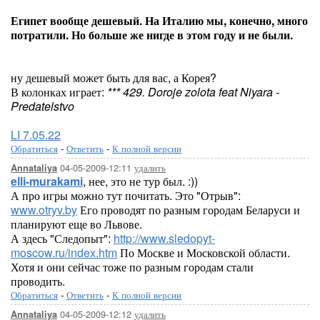
Египет вообще дешевый. На Италию мы, конечно, много
потратили. Но больше же нигде в этом году и не были.
ну дешевый может быть для вас, а Корея?
В колонках играет:
*** 429. Doroje zolota feat Niyara -
Predatelstvo
LI 7.05.22
Обратиться
-
Ответить
-
К полной версии
04-05-2009-12:11
удалить
Annataliya
elli-murakami
, нее, это не тур был. :))
А про игры можно тут почитать. Это "Отрыв":
www.otryv.by
Его проводят по разным городам Беларуси и
планируют еще во Львове.
А здесь "Следопыт":
http://www.sledopyt-
moscow.ru/index.htm
По Москве и Московской области.
Хотя и они сейчас тоже по разным городам стали
проводить.
Обратиться
-
Ответить
-
К полной версии
04-05-2009-12:12
удалить
Annataliya