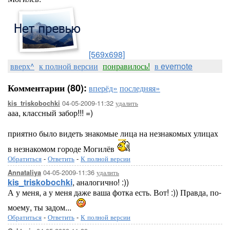
[569x698]
вверх^
к полной версии
понравилось!
в evernote
Комментарии (80):
вперёд»
последняя»
04-05-2009-11:32
удалить
kis_triskobochki
ааа, классный забор!!! =)
приятно было видеть знакомые лица на незнакомых улицах
в незнакомом городе Могилёв
Обратиться
-
Ответить
-
К полной версии
04-05-2009-11:36
удалить
Annataliya
kis_triskobochki
, аналогично! :))
А у меня, а у меня даже ваша фотка есть. Вот! :)) Правда, по-
моему, ты задом...
Обратиться
-
Ответить
-
К полной версии