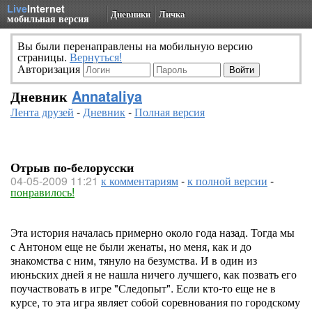
Live
Internet
Дневники
Личка
мобильная версия
Вы были перенаправлены на мобильную версию
страницы.
Вернуться!
Авторизация
Дневник
Annataliya
Лента друзей
-
Дневник
-
Полная версия
Отрыв по-белорусски
04-05-2009 11:21
к комментариям
-
к полной версии
-
понравилось!
Эта история началась примерно около года назад. Тогда мы
с Антоном еще не были женаты, но меня, как и до
знакомства с ним, тянуло на безумства. И в один из
июньских дней я не нашла ничего лучшего, как позвать его
поучаствовать в игре "Следопыт". Если кто-то еще не в
курсе, то эта игра являет собой соревнования по городскому