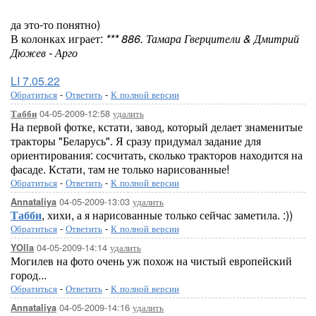
да это-то понятно)
В колонках играет:
*** 886. Тамара Гверцители & Дмитрий
Дюжев - Арго
LI 7.05.22
Обратиться
-
Ответить
-
К полной версии
04-05-2009-12:58
удалить
Табби
На первой фотке, кстати, завод, который делает знаменитые
тракторы "Беларусь". Я сразу придумал задание для
ориентирования: сосчитать, сколько тракторов находится на
фасаде. Кстати, там не только нарисованные!
Обратиться
-
Ответить
-
К полной версии
04-05-2009-13:03
удалить
Annataliya
Табби
, хихи, а я нарисованные только сейчас заметила. :))
Обратиться
-
Ответить
-
К полной версии
04-05-2009-14:14
удалить
YOlla
Могилев на фото очень уж похож на чистый европейский
город...
Обратиться
-
Ответить
-
К полной версии
04-05-2009-14:16
удалить
Annataliya