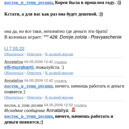
восток_в_тени_ресниц
, Корея была в прошлом году. :))
Кстати, а для вас как раз она будет дешевой. :))
она да, но все таки, непонятно где деньги эти брать!
В колонках играет:
*** 428. Doroje zolota - Posvyaschenie
LI 7.05.22
Обратиться
-
Ответить
-
К полной версии
04-05-2009-12:42
удалить
Annataliya
elli-murakami
, пожалуйста. :)
Обратиться
-
Ответить
-
К полной версии
04-05-2009-12:42
удалить
Annataliya
восток_в_тени_ресниц
, ничего, начнешь работать и деньги
появятся.:)
Обратиться
-
Ответить
-
К полной версии
04-05-2009-12:52
удалить
восток_в_тени_ресниц
Исходное сообщение
Annataliya:
восток_в_тени_ресниц
, ничего, начнешь работать и
деньги появятся.:)