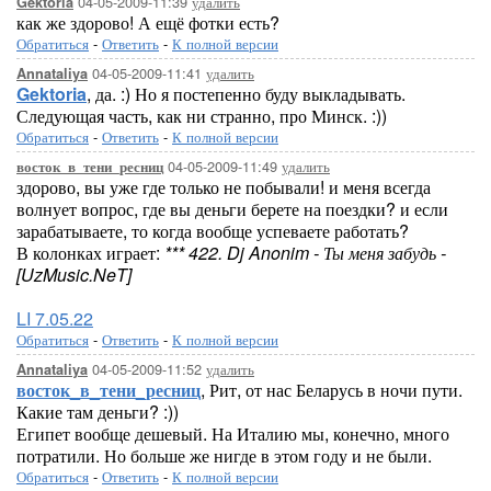
04-05-2009-11:39
удалить
Gektoria
как же здорово! А ещё фотки есть?
Обратиться
-
Ответить
-
К полной версии
04-05-2009-11:41
удалить
Annataliya
Gektoria
, да. :) Но я постепенно буду выкладывать.
Следующая часть, как ни странно, про Минск. :))
Обратиться
-
Ответить
-
К полной версии
04-05-2009-11:49
удалить
восток_в_тени_ресниц
здорово, вы уже где только не побывали! и меня всегда
волнует вопрос, где вы деньги берете на поездки? и если
зарабатываете, то когда вообще успеваете работать?
В колонках играет:
*** 422. Dj Anonim - Ты меня забудь -
[UzMusic.NeT]
LI 7.05.22
Обратиться
-
Ответить
-
К полной версии
04-05-2009-11:52
удалить
Annataliya
восток_в_тени_ресниц
, Рит, от нас Беларусь в ночи пути.
Какие там деньги? :))
Египет вообще дешевый. На Италию мы, конечно, много
потратили. Но больше же нигде в этом году и не были.
Обратиться
-
Ответить
-
К полной версии