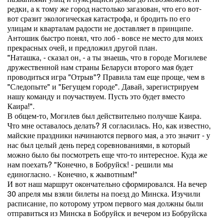
редки, а к тому же город настолько загазован, что его вот-
вот сразит экологическая катастрофа, и бродить по его
улицам и кварталам радости не доставляет в принципе.
Антошик быстро понял, что лоб - вовсе не место для моих
прекрасных очей, и предложил другой план.
"Наташка, - сказал он, - а ты знаешь, что в городе Могилеве
дружественной нам страны Беларуси второго мая будет
проводиться игра "Отрыв"? Правила там еще проще, чем в
"Следопыте" и "Бегущем городе". Давай, зарегистрируем
нашу команду и поучаствуем. Пусть это будет вместо
Каира!".
В общем-то, Могилев был действительно получше Каира.
Что мне оставалось делать? Я согласилась. Но, как известно,
майские праздники начинаются первого мая, а это значит - у
нас был целый день перед соревнованиями, в который
можно было бы посмотреть еще что-то интересное. Куда же
нам поехать? "Конечно, в Бобруйск! - решили мы
единогласно. - Конечно, к жывотным!"
И вот наш маршрут окончательно сформировался. На вечер
30 апреля мы взяли билеты на поезд до Минска. Изучили
расписание, по которому утром первого мая должны были
отправиться из Минска в Бобруйск и вечером из Бобруйска