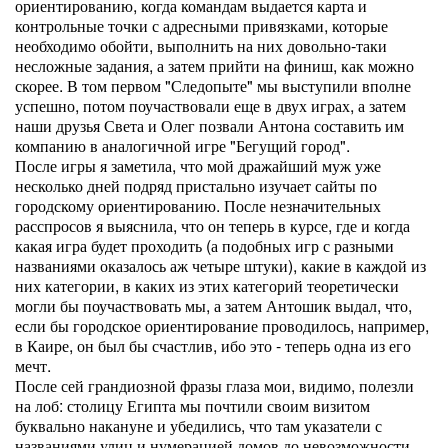
ориентированию, когда командам выдается карта и
контрольные точки с адресными привязками, которые
необходимо обойти, выполнить на них довольно-таки
несложные задания, а затем прийти на финиш, как можно
скорее. В том первом "Следопыте" мы выступили вполне
успешно, потом поучаствовали еще в двух играх, а затем
наши друзья Света и Олег позвали Антона составить им
компанию в аналогичной игре "Бегущий город".
После игры я заметила, что мой дражайший муж уже
несколько дней подряд пристально изучает сайты по
городскому ориентированию. После незначительных
расспросов я выяснила, что он теперь в курсе, где и когда
какая игра будет проходить (а подобных игр с разными
названиями оказалось аж четыре штуки), какие в каждой из
них категории, в каких из этих категорий теоретически
могли бы поучаствовать мы, а затем Антошик выдал, что,
если бы городское ориентирование проводилось, например,
в Каире, он был бы счастлив, ибо это - теперь одна из его
мечт.
После сей грандиозной фразы глаза мои, видимо, полезли
на лоб: столицу Египта мы почтили своим визитом
буквально накануне и убедились, что там указатели с
названиями улиц и нумерацией домов до невозможности