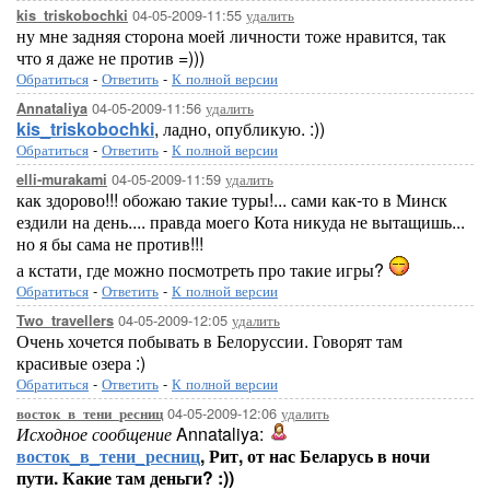
04-05-2009-11:55
удалить
kis_triskobochki
ну мне задняя сторона моей личности тоже нравится, так
что я даже не против =)))
Обратиться
-
Ответить
-
К полной версии
04-05-2009-11:56
удалить
Annataliya
kis_triskobochki
, ладно, опубликую. :))
Обратиться
-
Ответить
-
К полной версии
04-05-2009-11:59
удалить
elli-murakami
как здорово!!! обожаю такие туры!... сами как-то в Минск
ездили на день.... правда моего Кота никуда не вытащишь...
но я бы сама не против!!!
а кстати, где можно посмотреть про такие игры?
Обратиться
-
Ответить
-
К полной версии
04-05-2009-12:05
удалить
Two_travellers
Очень хочется побывать в Белоруссии. Говорят там
красивые озера :)
Обратиться
-
Ответить
-
К полной версии
04-05-2009-12:06
удалить
восток_в_тени_ресниц
Исходное сообщение
Annataliya:
восток_в_тени_ресниц
, Рит, от нас Беларусь в ночи
пути. Какие там деньги? :))