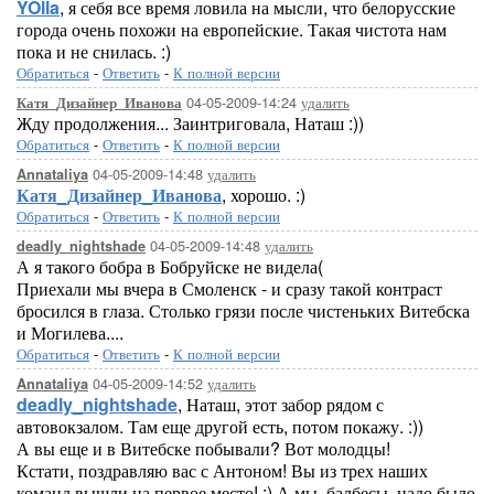
YOlla
, я себя все время ловила на мысли, что белорусские
города очень похожи на европейские. Такая чистота нам
пока и не снилась. :)
Обратиться
-
Ответить
-
К полной версии
04-05-2009-14:24
удалить
Катя_Дизайнер_Иванова
Жду продолжения... Заинтриговала, Наташ :))
Обратиться
-
Ответить
-
К полной версии
04-05-2009-14:48
удалить
Annataliya
Катя_Дизайнер_Иванова
, хорошо. :)
Обратиться
-
Ответить
-
К полной версии
04-05-2009-14:48
удалить
deadly_nightshade
А я такого бобра в Бобруйске не видела(
Приехали мы вчера в Смоленск - и сразу такой контраст
бросился в глаза. Столько грязи после чистеньких Витебска
и Могилева....
Обратиться
-
Ответить
-
К полной версии
04-05-2009-14:52
удалить
Annataliya
deadly_nightshade
, Наташ, этот забор рядом с
автовокзалом. Там еще другой есть, потом покажу. :))
А вы еще и в Витебске побывали? Вот молодцы!
Кстати, поздравляю вас с Антоном! Вы из трех наших
команд вышли на первое место! :) А мы, балбесы, надо было